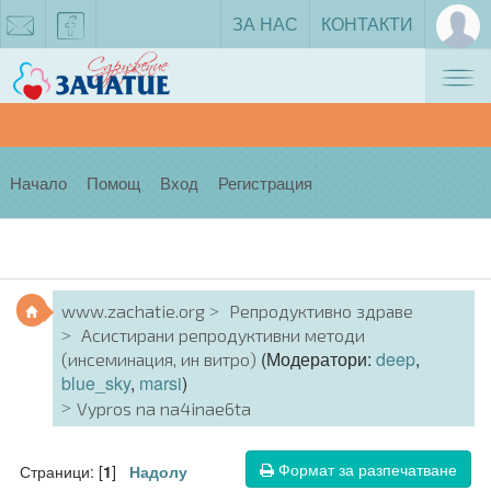
ЗА НАС
КОНТАКТИ
Tog
zachatie@gmail.com
facebook
nav
Начало
Помощ
Вход
Регистрация
www.zachatie.org
Репродуктивно здраве
Асистирани репродуктивни методи
(Модератори:
deep
,
(инсеминация, ин витро)
blue_sky
,
marsi
)
Vypros na na4inae6ta
Формат за разпечатване
Страници: [
]
1
Надолу