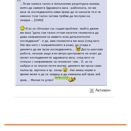
...Тя ми написа талон и попълнихме рецептурна книжка,
която да заверя в Здравната каса - районната, но ми
каза че изследванията няма право да ги назначи тя и че
именно този талон затова трябва да послужи на
лекаря.....[/color]
И аз се сблъсках със същия проблем - мойто джипи
ми каза "дала съм талон оттам насетне гениколога да
дава направления за каквито иска допълнителни
изследвания" - е да, ама гениколога ми каза (след като
бях при него с направлениято в ръка), да отида и
джипито да ми пуска изследванията....
Доста шантава
работа, незнам защо в ин витро-центровете не искат да
пускат изследвания по здравната каса, след като си
отишъл с направлвние за гениколог там... Е, аз се
набрах и си платих почти всичко, джипито ми пусна само
пълна кр. картина и кр. захар
. Ако имаш нерви и
време може и да се заядеш и да намериш кой прав, кой
крив.... Желая ти успех!
Активен