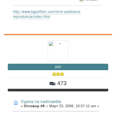
http://www.bgpetition.com/fond-asistirana-
reprodukcia/index.html
gabi
473
Vypros na na4inae6ta
«
Отговор #8 -:
Март 23, 2006, 10:57:11 am »