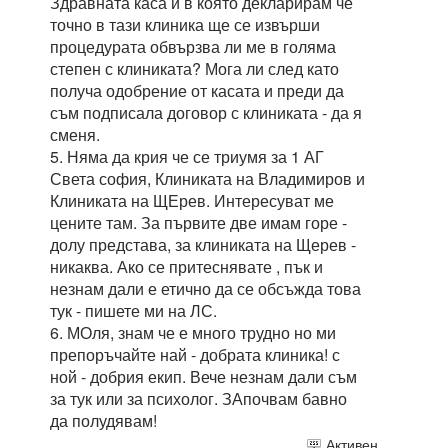
Здравната каса и в която декларирам че
точно в тази клиника ще се извърши
процедурата обвързва ли ме в голяма
степен с клиниката? Мога ли след като
получа одобрение от касата и преди да
съм подписала договор с клиниката - да я
сменя.
5. Няма да крия че се триумя за 1 АГ
Света софия, Клиниката на Владимиров и
Клиниката на ЩЕрев. Интересуват ме
цените там. За първите две имам горе -
долу представа, за клиниката на Щерев -
никаква. Ако се притеснявате , пък и
незнам дали е етично да се обсъжда това
тук - пишете ми на ЛС.
6. МОля, знам че е много трудно но ми
препоръчайте най - добрата клиника! с
ной - добрия екип. Вече незнам дали съм
за тук или за психолог. ЗАпочвам бавно
да полудявам!
Активен