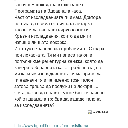
започнем похода за включване в
Програмата на Здравната каса.
Част от изследванията ги имам. Доктора
поръча да взема от личната лекарка
талон и да направя вирусология и
Кръвни изследвания, които да ми ги
изпише личната лекарка.
И от тук се започнаха проблемите. Отидох
при лекарката. Тя ми написа талон и
попълнихме рецептурна книжка, която да
заверя в Здравната каса - районната, но
ми каза че изследванията няма право да
ги назначи тя и че именно този талон
затова трябва да послужи на лекаря.....
Сега, какво да правя - може би сте наясно
кой от двамата трябва да издаде талона
за изследванията?
Активен
http://www.bgpetition.com/fond-asistirana-