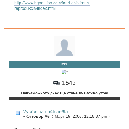
http://www.bgpetition.com/fond-asistirana-
reprodukcia/index.html
misi
1543
Невъзможното днес ще стане възможно утре!
Vypros na na4inae6ta
«
Отговор #6 -:
Март 15, 2006, 12:15:37 pm »