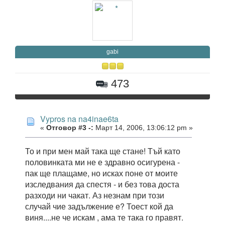
gabi
473
Vypros na na4inae6ta
«
Отговор #3 -:
Март 14, 2006, 13:06:12 pm »
То и при мен май така ще стане! Тъй като
половинката ми не е здравно осигурена -
пак ще плащаме, но исках поне от моите
изследвания да спестя - и без това доста
разходи ни чакат. Аз незнам при този
случай чие задължение е? Тоест кой да
виня....не че искам , ама те така го правят.