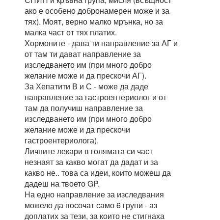
ако е особено добронамерен може и за
тях). Моят, верно малко мрънка, но за
малка част от тях платих.
Хормоните - дава ти направление за АГ и
от там ти дават направление за
изследването им (при много добро
желание може и да прескочи АГ).
За Хепатити В и С - може да даде
направление за гастроентериолог и от
там да получиш направление за
изследването им (при много добро
желание може и да прескочи
гастроентериолога).
Личните лекари в голямата си част
незнаят за какво могат да дадат и за
какво не.. това са идеи, които можеш да
дадеш на твоето GP.
На едно направление за изследвания
можело да посочат само 6 групи - аз
доплатих за тези, за които не стигнаха