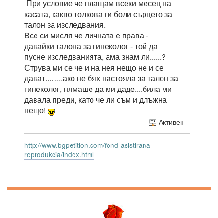
При условие че плащам всеки месец на
касата, какво толкова ги боли сърцето за
талон за изследвания.
Все си мисля че личната е права -
давайки талона за гинеколог - той да
пусне изследванията, ама знам ли......?
Струва ми се че и на нея нещо не и се
дават.........ако не бях настояла за талон за
гинеколог, нямаше да ми даде....била ми
давала преди, като че ли съм и длъжна
нещо!
Активен
http://www.bgpetition.com/fond-asistirana-
reprodukcia/index.html