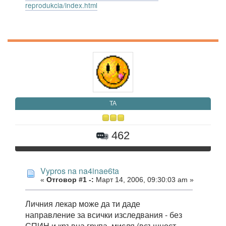
reprodukcia/index.html
TA
462
Vypros na na4inae6ta
«
Отговор #1 -:
Март 14, 2006, 09:30:03 am »
Личния лекар може да ти даде
направление за всички изследвания - без
СПИН и кръвна група, мисля (всъщност