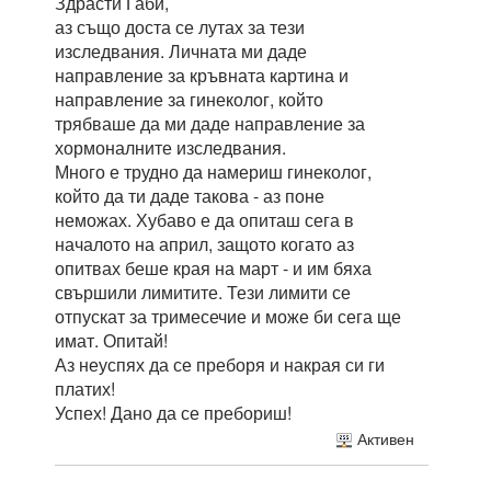
Здрасти Габи,
аз също доста се лутах за тези
изследвания. Личната ми даде
направление за кръвната картина и
направление за гинеколог, който
трябваше да ми даде направление за
хормоналните изследвания.
Много е трудно да намериш гинеколог,
който да ти даде такова - аз поне
неможах. Хубаво е да опиташ сега в
началото на април, защото когато аз
опитвах беше края на март - и им бяха
свършили лимитите. Тези лимити се
отпускат за тримесечие и може би сега ще
имат. Опитай!
Аз неуспях да се преборя и накрая си ги
платих!
Успех! Дано да се пребориш!
Активен