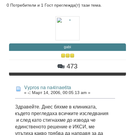
0 Потребители и 1 Гост преглежда(т) тази тема.
gabi
473
Vypros na na4inae6ta
«
-:
Март 14, 2006, 00:05:13 am »
Здравейте. Днес бяхме в клиниката,
където прегледаха всичките изследвания
и след като стигнахме до извода че
единственото решение е ИКСИ, ме
упътиха какво трябва да направя за да