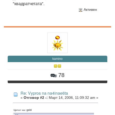
"квадратчетата".
Активен
kamino
78
Re: Vypros na na4inae6ta
«
Отговор #2 -:
Март 14, 2006, 11:09:32 am »
Цитат на: gabi