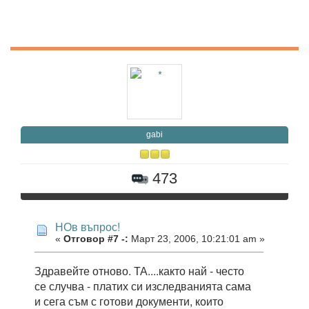
gabi
473
НОв въпрос!
«
Отговор #7 -:
Март 23, 2006, 10:21:01 am »
Здравейте отново. ТА....както най - често
се случва - платих си изследванията сама
и сега съм с готови документи, които