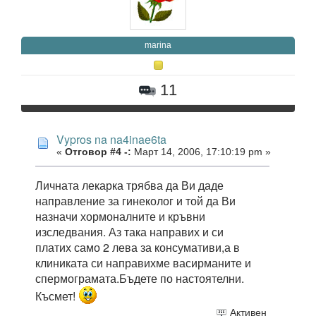
marina
11
Vypros na na4inae6ta
«
Отговор #4 -:
Март 14, 2006, 17:10:19 pm »
Личната лекарка трябва да Ви даде
направление за гинеколог и той да Ви
назначи хормоналните и кръвни
изследвания. Аз така направих и си
платих само 2 лева за консумативи,а в
клиниката си направихме васирманите и
спермограмата.Бъдете по настоятелни.
Късмет!
Активен