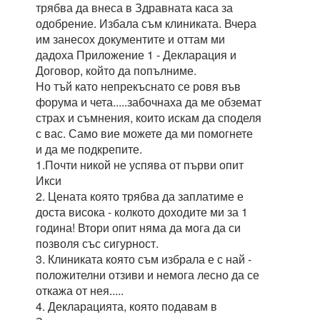
трябва да внеса в Здравната каса за
одобрение. Избала съм клиниката. Вчера
им занесох документите и оттам ми
дадоха Приложение 1 - Декларация и
Договор, който да попълниме.
Но тъй като непрекъснато се ровя във
форума и чета.....забочнаха да ме обземат
страх и съмнения, които искам да споделя
с вас. Само вие можете да ми помогнете
и да ме подкрепите.
1.Почти никой не успява от първи опит
Икси
2. Цената която трябва да заплатиме е
доста висока - колкото доходите ми за 1
година! Втори опит няма да мога да си
позволя със сигурност.
3. Клиниката която съм избрала е с най -
положителни отзиви и немога лесно да се
откажа от нея.....
4. Декларацията, която подавам в