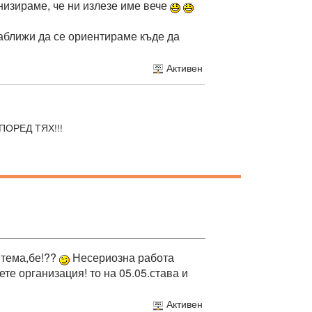
анизираме, че ни излезе име вече
наближи да се ориентираме къде да
Активен
ОРЕД ТЯХ!!!
 тема,бе!??
Несериозна работа
те организация! то на 05.05.става и
Активен