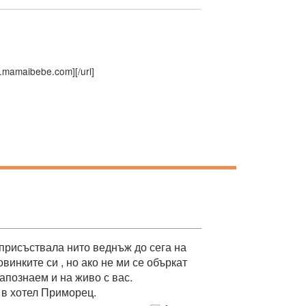
.mamaibebe.com]
[/url]
м присъствала нито веднъж до сега на
инките си , но ако не ми се объркат
апознаем и на живо с вас.
 в хотел Приморец.