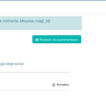
и:
mishanta
,
Мецани
,
magi_st
)
Формат за разпечатване
 (до морската)
Активен