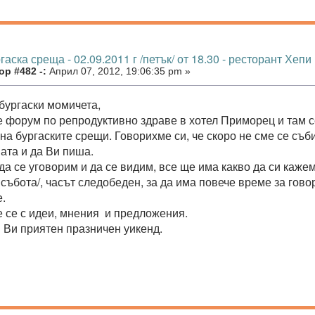
гаска среща - 02.09.2011 г /петък/ от 18.30 - ресторант Хепи
р #482 -:
Април 07, 2012, 19:06:35 pm »
бургаски момичета,
 форум по репродуктивно здраве в хотел Приморец и там с
на бургаските срещи. Говорихме си, че скоро не сме се съб
ата и да Ви пиша.
да се уговорим и да се видим, все ще има какво да си каже
/ събота/, часът следобеден, за да има повече време за гово
.
 се с идеи, мнения и предложения.
Ви приятен празничен уикенд.