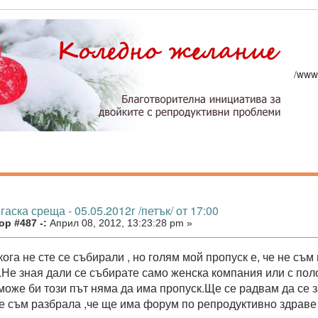
/www
гаска среща - 05.05.2012г /петък/ от 17:00
р #487 -:
Април 08, 2012, 13:23:28 pm »
кога не сте се събирали , но голям мой пропуск е, че не съ
.Не зная дали се събирате само женска компания или с полов
може би този път няма да има пропуск.Ще се радвам да се з
не съм разбрала ,че ще има форум по репродуктивно здраве