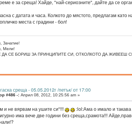
реме е за среща! Хайде, "най-сериозните", дайте да се орг
ласна с датата и часа. Колкото до мястото, предлагам като 
топличко места с градини - бол!
, Зачатие!
ти, Мели!
 ДА СЕ БОРИШ ЗА ПРИНЦИПИТЕ СИ, ОТКОЛКОТО ДА ЖИВЕЕШ СП
гаска среща - 05.05.2012г /петък/ от 17:00
р #486 -:
Април 08, 2012, 10:25:56 am »
м и не вярвам на ушите си"!!!
:lol:Ама о имало и такава
гурно има вече две години без среща,срамота!!! Айде,праве
нали!?