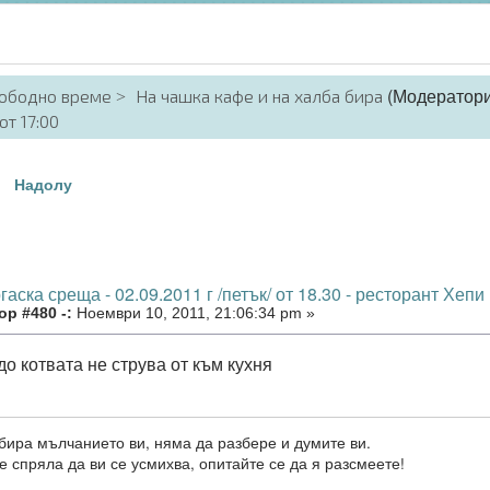
(Модератор
вободно време
На чашка кафе и на халба бира
от 17:00
1
Надолу
гаска среща - 02.09.2011 г /петък/ от 18.30 - ресторант Хепи
р #480 -:
Ноември 10, 2011, 21:06:34 pm »
о котвата не струва от към кухня
бира мълчанието ви, няма да разбере и думите ви.
е спряла да ви се усмихва, опитайте се да я разсмеете!