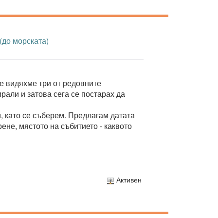
 (до морската)
е видяхме три от редовните
ирали и затова сега се постарах да
м, като се съберем. Предлагам датата
рене, мястото на събитието - каквото
Активен