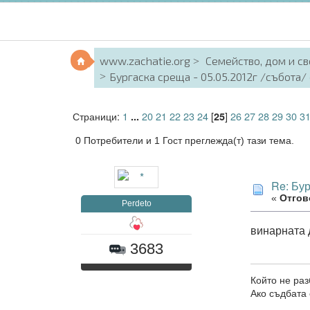
www.zachatie.org
Семейство, дом и с
Бургаска среща - 05.05.2012г /събота/ 
Страници:
1
20
21
22
23
24
[
]
26
27
28
29
30
3
...
25
0 Потребители и 1 Гост преглежда(т) тази тема.
Re: Бур
«
Отгово
Perdeto
винарната д
3683
Който не раз
Ако съдбата 