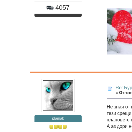
4057
Re: Бур
«
Отгово
Не зная от 
тези срещи
плановете 
plamak
А аз дори 