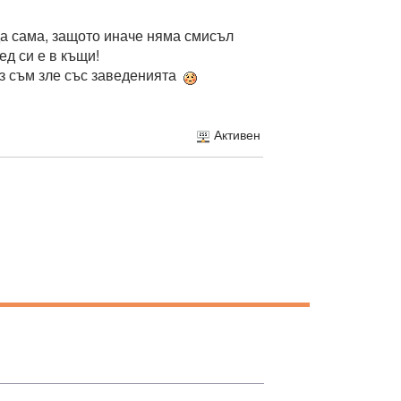
йда сама, защото иначе няма смисъл
ед си е в къщи!
 Аз съм зле със заведенията
Активен