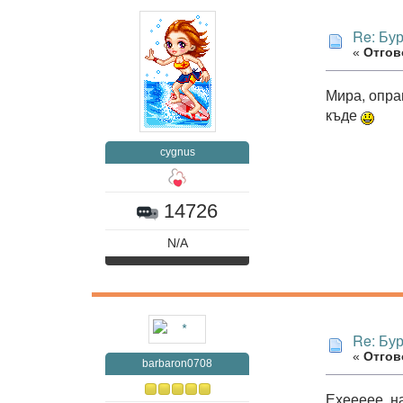
Re: Бур
«
Отгово
Мира, оправ
къде
cygnus
14726
N/A
Re: Бур
«
Отгово
barbaron0708
Ехеееее, н