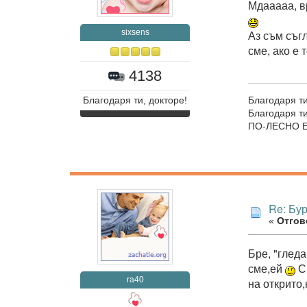
Мдааааа, в
sixsens
Аз съм съг
сме, ако е 
4138
Благодаря ти
Благодаря ти, докторе!
Благодаря 
ПО-ЛЕСНО Е
Re: Бур
«
Отгово
Бре, "гледа
сме,ей
Си
ra40
на открито,