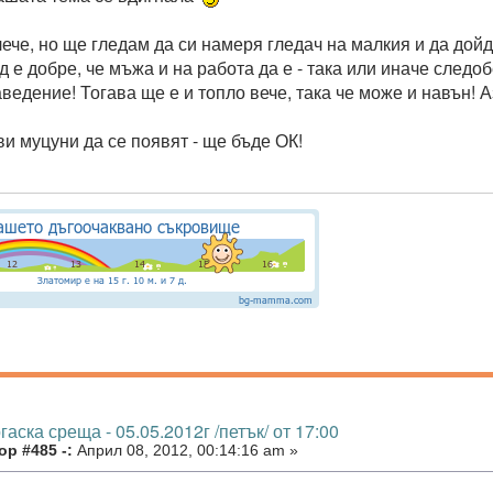
алече, но ще гледам да си намеря гледач на малкия и да до
е добре, че мъжа и на работа да е - така или иначе следоб
аведение! Тогава ще е и топло вече, така че може и навън!
ви муцуни да се появят - ще бъде ОК!
гаска среща - 05.05.2012г /петък/ от 17:00
р #485 -:
Април 08, 2012, 00:14:16 am »