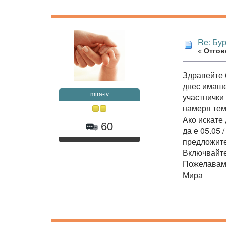
Re: Бур
«
Отгово
Здравейте 
днес имаше
mira-iv
участнички 
намеря тем
Ако искате 
60
да е 05.05 
предложите
Включвайте
Пожелавам 
Мира