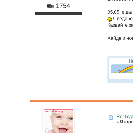
1754
05.05. е д
Следобед 
Казвайте з
Хайде и но
Re: Бур
«
Отгово