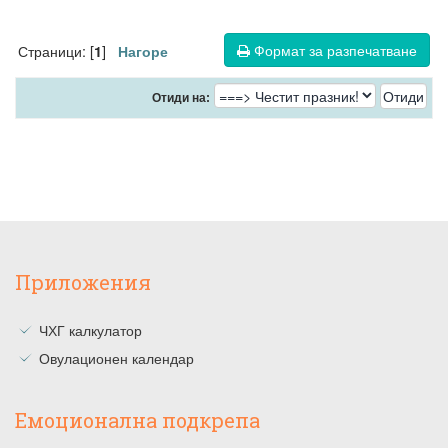
Формат за разпечатване
Страници: [
]
1
Нагоре
Отиди на:
Приложения
ЧХГ калкулатор
Овулационен календар
Емоционална подкрепа