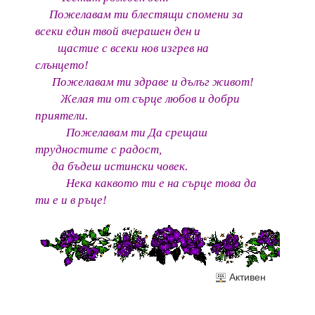
Пожелавам ти блестящи спомени за
всеки един твой вчерашен ден и
щастие с всеки нов изгрев на
слънцето!
Пожелавам ти здраве и дълъг живот!
Желая ти от сърце любов и добри
приятели.
Пожелавам ти Да срещаш
трудностите с радост,
да бъдеш истински човек.
Нека каквото ти е на сърце това да
ти е и в ръце!
Активен