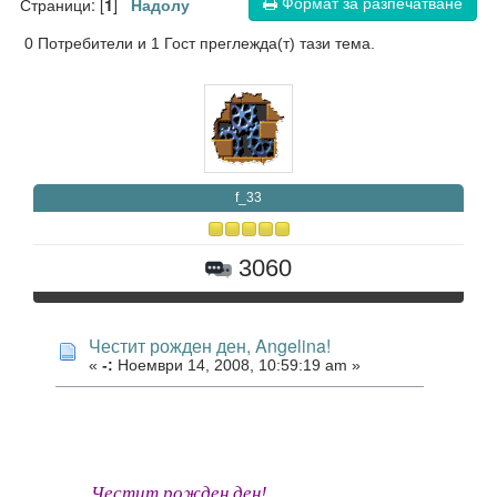
Формат за разпечатване
Страници: [
]
1
Надолу
0 Потребители и 1 Гост преглежда(т) тази тема.
f_33
3060
Честит рожден ден, Angelina!
«
-:
Ноември 14, 2008, 10:59:19 am »
Честит рожден ден!