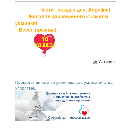
Честит рожден ден, Angelina!
Желая ти здраве,много късмет и
усмивки!
Весел празник!
Активен
Провалът винаги се увенчава със успех,стига да
упорстваш.