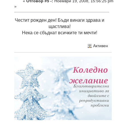
«
Отговор #5 -:
Ноември 19, 2008, 15:56:25 pm
»
Честит рожден ден! Бъди винаги здрава и
щастлива!
Нека се сбъднат всичките ти мечти!
Активен