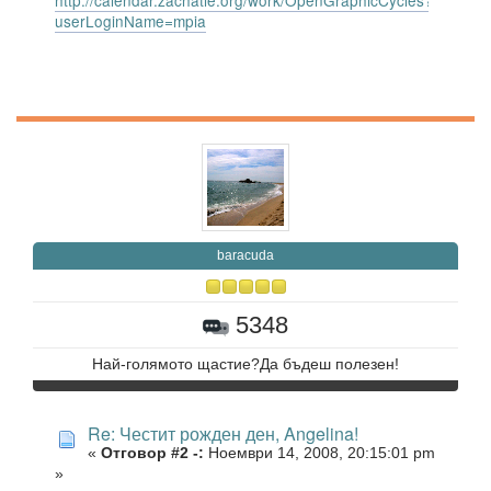
http://calendar.zachatie.org/work/OpenGraphicCycles?
userLoginName=mpia
baracuda
5348
Най-голямото щастие?Да бъдеш полезен!
Re: Честит рожден ден, Angelina!
«
Отговор #2 -:
Ноември 14, 2008, 20:15:01 pm
»