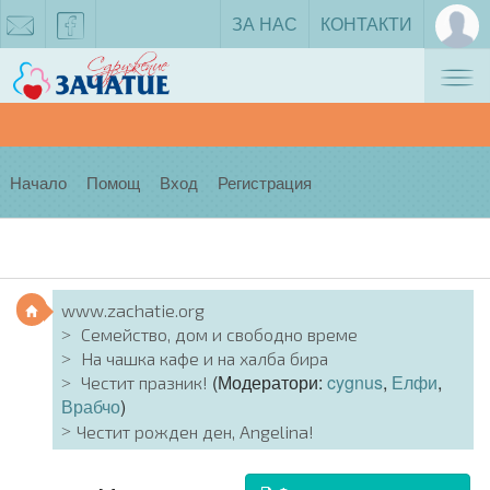
ЗА НАС
КОНТАКТИ
Tog
zachatie@gmail.com
facebook
nav
Начало
Помощ
Вход
Регистрация
www.zachatie.org
Семейство, дом и свободно време
На чашка кафе и на халба бира
(Модератори:
cygnus
,
Елфи
,
Честит празник!
Врабчо
)
Честит рожден ден, Angelina!