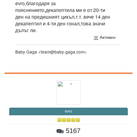
evro,благодаря за
пояснението,декапептила ми е от 20-ти
ден на предишният цикъл,т.т. вече 14 ден
декапептил и 4-ти ден гонал,това значи
дълъг ли.
Активен
Baby Gaga <team@baby-gaga.com>
evro
5167