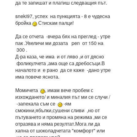
да те запишат и платиш следващия път.
sneki97, успех на пункцията - 8 е чудесна
бройка
Стискам палци!
Да се отчета -вчера бях на преглед - утре
пак .Увеличи ми дозата pen от 150 на
300 .
Д-ра каза, че има и от ляво ,и от дясно
фоликулчета ,ама още са дребосъци.В
началото и е рано да се каже -дано утре
има повече яснота.
Момичета
, имам вече пробем с
изхождането/ и миналия път ми се случи /
-запекала съм се
-ям
смокини,ябълки,сушени сливи ,но от
пътуването и промяна на режима ,ми се
отразява и няма резултат.Мога ли да
хапна от шоколадчетата "комфорт" или