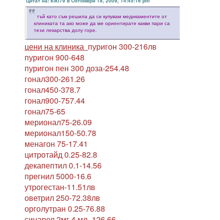
Цитат на: kiki79 в Октомври 19, 2009, 14:45:16 pm
тъй като съм решила да си купувам медикаментите от
клиниката та ако може да ме ориентирате какви пари са
тези лекарства долу горе.
цени на клиника
пуригон 300-216лв
пуригон 900-648
пуригон пен 300 доза-254.48
гонал300-261.26
гонал450-378.7
гонал900-757.44
гонал75-65
мерионал75-26.09
мерионал150-50.78
менагон 75-17.41
цитротайд 0.25-82.8
декапептил 0.1-14.56
прегнил 5000-16.6
утрогестан-11.51лв
оветрил 250-72.38лв
орголутран 0.25-76.88
синарел 2мг 4 мл.-126.66