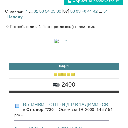
Формат за разпечатване
Страници:
1
32
33
34
35
36
[
]
38
39
40
41
42
51
...
37
...
Надолу
0 Потребители и 1 Гост преглежда(т) тази тема.
tanj74
2400
Re: ИНВИТРО ПРИ Д-Р ВЛАДИМИРОВ
«
Отговор #720 -:
Октомври 19, 2009, 14:57:54
pm »