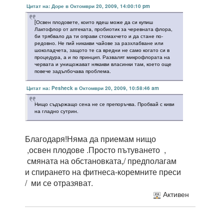
Цитат на: Доре в Октомври 20, 2009, 14:00:10 pm
[Освен плодовете, които ядеш може да си купиш
Лактофлор от аптеката, пробиотик за черевната флора,
би трябвало да ти оправи стомахчето и да стане по-
редовно. Не пий никакви чайове за разхлабване или
шоколадчета, защото те са вредни не само когато си в
процедура, а и по принцип. Развалят микрофлората на
червата и унищожават някакви власинки там, което още
повече задълбочава проблема.
Цитат на: Pesheck в Октомври 20, 2009, 10:58:46 am
Нищо съдържащо сена не се препоръчва. Пробвай с киви
на гладно сутрин.
Благодаря!Няма да приемам нищо
,освен плодове .Просто пътуването ,
смяната на обстановката,/ предполагам
и спирането на фитнеса-коремните преси
/ ми се отразяват.
Активен