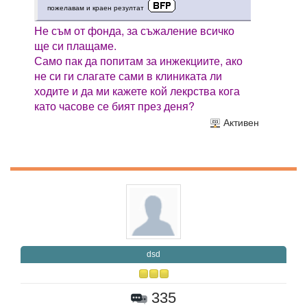
пожелавам и краен резултат
Не съм от фонда, за съжаление всичко
ще си плащаме.
Само пак да попитам за инжекциите, ако
не си ги слагате сами в клиниката ли
ходите и да ми кажете кой лекрства кога
като часове се бият през деня?
Активен
dsd
335