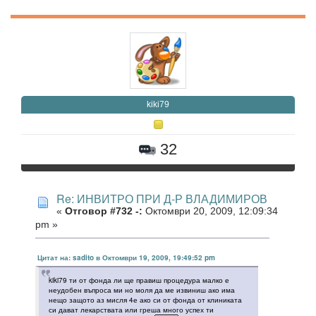
kiki79
32
Re: ИНВИТРО ПРИ Д-Р ВЛАДИМИРОВ
«
Отговор #732 -:
Октомври 20, 2009, 12:09:34
pm »
Цитат на: sadito в Октомври 19, 2009, 19:49:52 pm
kiki79 ти от фонда ли ще правиш процедура малко е
неудобен въпроса ми но моля да ме извиниш ако има
нещо защото аз мисля 4е ако си от фонда от клиниката
си дават лекарствата или греша много успех ти