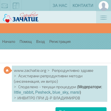
ЗА НАС
КОНТАКТИ
Tog
zachatie@gmail.com
facebook
nav
Начало
Помощ
Вход
Регистрация
www.zachatie.org
Репродуктивно здраве
Асистирани репродуктивни методи
(инсеминация, ин витро)
(Модератори:
Споделено - текущи процедури
little_rabbit
,
Pesheck
,
blue_sky
,
marsi
)
ИНВИТРО ПРИ Д-Р ВЛАДИМИРОВ