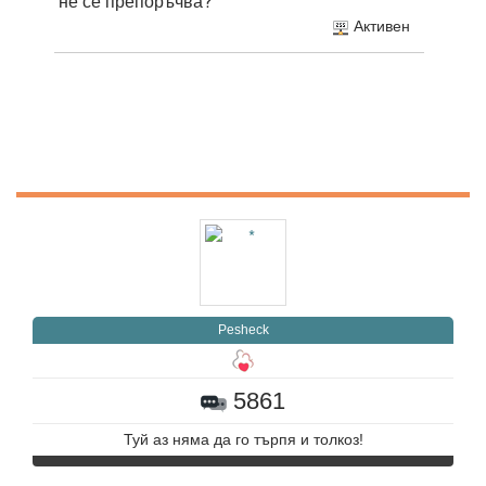
не се препоръчва?
Активен
Pesheck
5861
Туй аз няма да го търпя и толкоз!