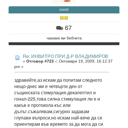
mimili
67
чакаме ви бебчета
Re: ИНВИТРО ПРИ Д-Р ВЛАДИМИРОВ
«
Отговор #723 -:
Октомври 19, 2009, 16:12:37
pm »
здравейте,аз искам да попитам следното
нещо-днес ми е четвърти ден от
същинската стимулация-декапептил и
гонал-225,това силна стимулация ли е и
какъв е протокола-къс или
дълъг.съжалявам,сигурно задавам
глупави въпроси,но искам най-вече да се
ориентирам във времето за да мога да си