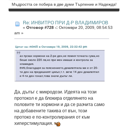
Мъдростта се побира в две думи Търпение и Надежда!
Re: ИНВИТРО ПРИ Д-Р ВЛАДИМИРОВ
«
Отговор #728 -:
Октомври 20, 2009, 08:54:53
am »
Цитат на: mimili в Октомври 19, 2009, 22:32:42 pm
аз пусках хормони на 2-ри ден,не помня точната сума,но
беше около 220 лв,но при мен имаше и контрола за
хламидия.
evro,благодаря за пояснението,декапептила ми е от 20-
ти ден на предишният цикъл,т.т. вече 14 ден декапептил
и 4-ти ден гонал,това значи дълъг ли.
Да, дълъг с микродози. Идеята на този
протокол е да блокира отделянето на
половите ти хормони и да се разчита само
на добавените такива от вън, този
протоко е по-контролирания от към
хиперстимулация.