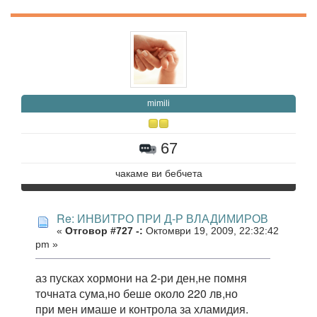
mimili
67
чакаме ви бебчета
Re: ИНВИТРО ПРИ Д-Р ВЛАДИМИРОВ
«
Отговор #727 -:
Октомври 19, 2009, 22:32:42
pm »
аз пусках хормони на 2-ри ден,не помня
точната сума,но беше около 220 лв,но
при мен имаше и контрола за хламидия.