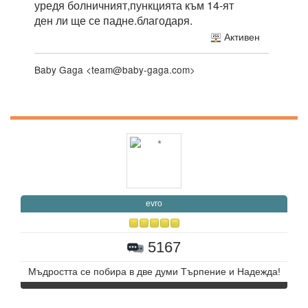
уредя болничният,пункцията към 14-ят
ден ли ще се падне.благодаря.
Активен
Baby Gaga <team@baby-gaga.com>
evro
5167
Мъдростта се побира в две думи Търпение и Надежда!