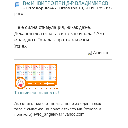
Re: ИНВИТРО ПРИ Д-Р ВЛАДИМИРОВ
«
Отговор #724 -:
Октомври 19, 2009, 18:59:32
pm »
Не е силна стимулация, никак даже.
Декапептила от кога си го започнала? Ако
е заедно с Гонала - протокола е къс.
Успех!
Активен
Те осмислят живота ни!
Ако опитът ми е от ползва поне за един човек -
това е смисъла на присъствието ми (отново и
понякога) evro_angelova@yahoo.com