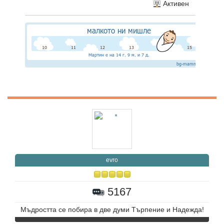
Активен
evro
5167
Мъдростта се побира в две думи Търпение и Надежда!