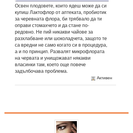
Освен плодовете, които ядеш може да си
купиш Лактофлор от аптеката, пробиотик
за черевната флора, би трябвало да ти
оправи стомахчето и да стане по-
редовно. Не пий никакви чайове за
разхлабване или шоколадчета, защото те
са вредни не само когато си в процедура,
а и по принцип. Развалят микрофлората
на червата и унищожават някакви
власинки там, което още повече
задълбочава проблема.
Активен