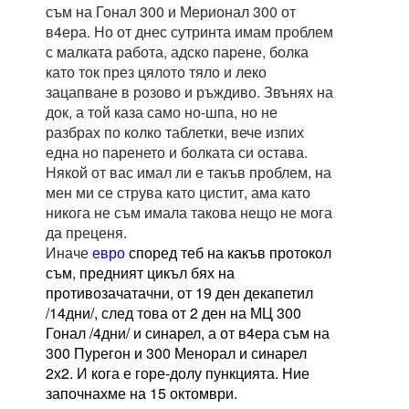
съм на Гонал 300 и Мерионал 300 от
в4ера. Но от днес сутринта имам проблем
с малката работа, адско парене, болка
като ток през цялото тяло и леко
зацапване в розово и ръждиво. Звънях на
док, а той каза само но-шпа, но не
разбрах по колко таблетки, вече изпих
една но паренето и болката си остава.
Някой от вас имал ли е такъв проблем, на
мен ми се струва като цистит, ама като
никога не съм имала такова нещо не мога
да преценя.
Иначе
евро
според теб на какъв протокол
съм, предният цикъл бях на
противозачатачни, от 19 ден декапетил
/14дни/, след това от 2 ден на МЦ 300
Гонал /4дни/ и синарел, а от в4ера съм на
300 Пурегон и 300 Менорал и синарел
2х2. И кога е горе-долу пункцията. Ние
започнахме на 15 октомври.