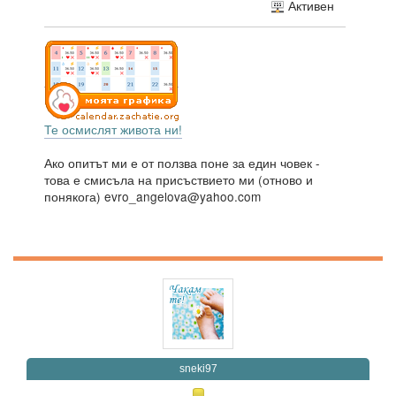
Активен
Те осмислят живота ни!
Ако опитът ми е от ползва поне за един човек -
това е смисъла на присъствието ми (отново и
понякога) evro_angelova@yahoo.com
sneki97