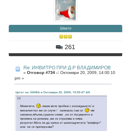
Шмати
261
Re: ИНВИТРО ПРИ Д-Р ВЛАДИМИРОВ
«
Отговор #734 -:
Октомври 20, 2009, 14:00:10
pm »
Цитат на: nimika в Октомври 20, 2009, 10:55:47 am
Момичета
, имам вече пробем с изхождането/ и
миналия път ми се случи / -запекала съм се
-ям
смокини,ябълки,сушени сливи ,но от пътуването и
промяна на режима ,ми се отразява и няма
резултат.Мога ли да хапна от шоколадчетата "комфорт"
или не се препоръчва?