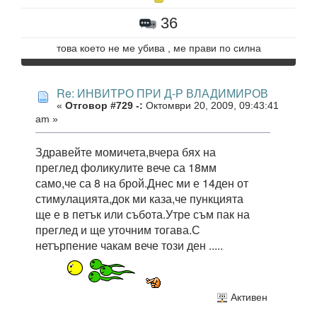
36
това което не ме убива , ме прави по силна
Re: ИНВИТРО ПРИ Д-Р ВЛАДИМИРОВ
«
Отговор #729 -:
Октомври 20, 2009, 09:43:41
am »
Здравейте момичета,вчера бях на
преглед фоликулите вече са 18мм
само,че са 8 на брой.Днес ми е 14ден от
стимулацията,док ми каза,че пункцията
ще е в петък или събота.Утре съм пак на
преглед и ще уточним тогава.С
нетърпение чакам вече този ден .....
Активен