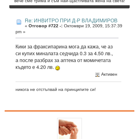
вече сме трима и съм най-щастливата жена на света!
Re: ИНВИТРО ПРИ Д-Р ВЛАДИМИРОВ
«
Отговор #722 -:
Октомври 19, 2009, 15:37:39
pm »
Кики за фраксипарина мога да кажа, че аз
си купих миналата седчида 0.3 за 4.50 лв.,
а после разбрах за аптека от момичетата
където е 4.20 лв.
Активен
никога не отстъпвай на принципите си!