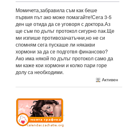
Момичета,забравила съм как беше
първия път ако може помагайте!Сега 3-5
ден ще отида да се уговоря с доктора.Аз
ще съм по дълъг протокол сигурно пак.Ще
ми изпише противозачатъчни,но не си
спомням сега пускаше ли някакви
хормони за да се подготвя финансово?
Ако има някой по дълъг протокол само да
ми каже кои хормони и колко пари горе
долу са необходими.
Активен