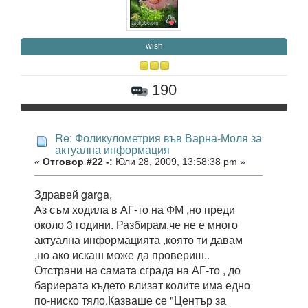
wish
190
Re: Фоликулометрия във Варна-Моля за
актуална информация
«
Отговор #22 -:
Юли 28, 2009, 13:58:38 pm »
Здравей garga,
Аз съм ходила в АГ-то на ФМ ,но преди
около 3 години. Разбирам,че не е много
актуална информацията ,която ти давам
,но ако искаш може да провериш..
Отстрани на самата сграда на АГ-то , до
бариерата където влизат колите има едно
по-ниско тяло.Казваше се "Център за