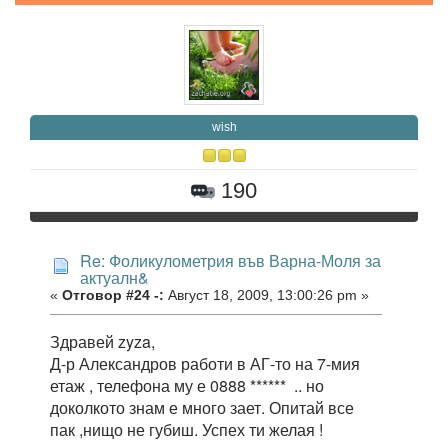
wish
190
Re: Фоликулометрия във Варна-Моля за
актуалн&
«
Отговор #24 -:
Август 18, 2009, 13:00:26 pm »
Здравей zyza,
Д-р Александров работи в АГ-то на 7-мия
етаж , телефона му е 0888 ****** .. но
доколкото знам е много зает. Опитай все
пак ,нищо не губиш. Успех ти желая !