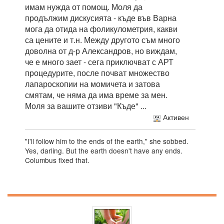
имам нужда от помощ. Моля да
продължим дискусията - къде във Варна
мога да отида на фоликулометрия, какви
са цените и т.н. Между другото съм много
доволна от д-р Александров, но виждам,
че е много зает - сега приключват с АРТ
процедурите, после почват множество
лапароскопии на момичета и затова
смятам, че няма да има време за мен.
Моля за вашите отзиви "Къде" ...
Активен
"I'll follow him to the ends of the earth," she sobbed.
Yes, darling. But the earth doesn't have any ends.
Columbus fixed that.