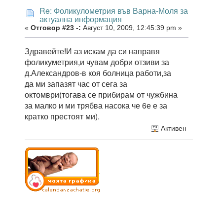
Re: Фоликулометрия във Варна-Моля за
актуална информация
«
Отговор #23 -:
Август 10, 2009, 12:45:39 pm »
Здравейте!И аз искам да си направя
фоликуметрия,и чувам добри отзиви за
д.Александров-в коя болница работи,за
да ми запазят час от сега за
октомври(тогава се прибирам от чужбина
за малко и ми трябва насока че 6е е за
кратко престоят ми).
Активен