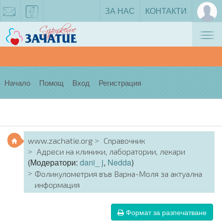
ЗА НАС
КОНТАКТИ
Tog
zachatie@gmail.com
facebook
nav
Начало
Помощ
Вход
Регистрация
www.zachatie.org
Справочник
Адреси на клиники, лаборатории, лекари
(Модератори:
dani_ j
,
Nedda
)
Фоликулометрия във Варна-Моля за актуална
информация
Формат за разпечатване