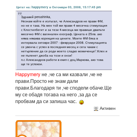
Цитат на: happymery в Октомври 03, 2008, 15:17:45 pm
Здравей perushinka,
Незнам койте е излъгал, че Александров не прави ФМ,
но не е така. На мен той ми прави 4 месечна стимулация
с Клостилбегит и за тези 4-месеца ми правише двапъти
месечно ФМ с вагинален ехограф. Цената е 25лв. ако
няма някаква корекция на цените. Моите ФМ бяха в
интервала октоври 2007 - февруари 2008. Стимулацията
се увенча с успех в последния месец и сега чакам с
нетърпение да се роди моето сладко момиченце! Успех и
не пъленет джоба на този и онзи!
п.с Александров работи в екип с доц.Маркова, ако това
ще те успокои.
Нappymery
не ,че са ми казвали ,че не
прави.Просто не знам дали
прави.Благодаря ти ,че сподели обаче.Ще
му се обадя тогава на него ,за да се
пробвам да си запиша час.
Активен