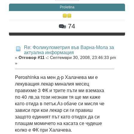
Proletina
74
Re: Фоликулометрия във Варна-Мола за
актуална информация
«
Отговор #11 -:
Септември 30, 2008, 23:46:33 pm
»
Peroshinka на мен д-р Халачева ми е
лекуващия лекар миналия месец
правихме 3 ФК и трите пъти ми вземаха
по 40 лв,за този незнам тя ще ми каже
като отида в петък.Аз обаче си мисля че
зависи при кои лекар си ги правиш
защото единият път като отидох да си
плащам момичето на касата се чудеше
колко е ФК при Халачева.