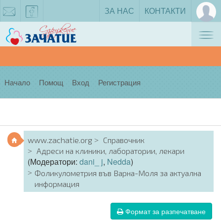
ЗА НАС
КОНТАКТИ
Tog
zachatie@gmail.com
facebook
nav
Начало
Помощ
Вход
Регистрация
www.zachatie.org
Справочник
Адреси на клиники, лаборатории, лекари
(Модератори:
dani_ j
,
Nedda
)
Фоликулометрия във Варна-Моля за актуална
информация
Формат за разпечатване