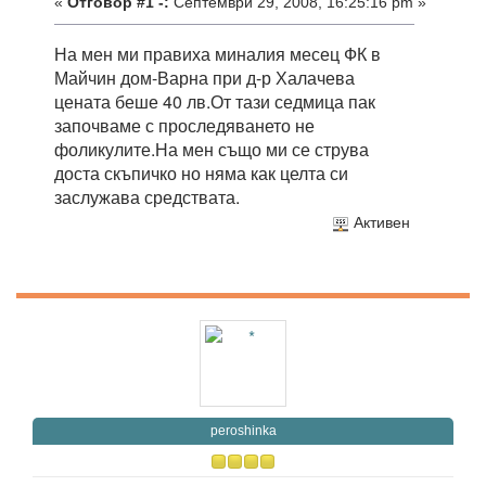
«
Отговор #1 -:
Септември 29, 2008, 16:25:16 pm »
На мен ми правиха миналия месец ФК в
Майчин дом-Варна при д-р Халачева
цената беше 40 лв.От тази седмица пак
започваме с проследяването не
фоликулите.На мен също ми се струва
доста скъпичко но няма как целта си
заслужава средствата.
Активен
peroshinka