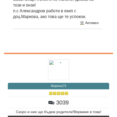
този и онзи!
п.с Александров работи в екип с
доц.Маркова, ако това ще те успокои.
Активен
Марина75
3039
Скоро и ние ще бъдем родители!Вярваме в това!