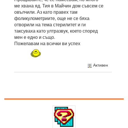
ме хвана яд. Тия в Майчин дом съвсем се
овълчили. Аз като правех там
фоликулометриите, още не се бяха
отворили на тема стерилитет и ги
таксуваха като ултразвук, което според
мен е едно и също.
Пожелавам на всички ви успех
Активен