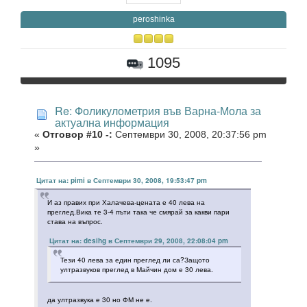
peroshinka
1095
Re: Фоликулометрия във Варна-Мола за
актуална информация
«
Отговор #10 -:
Септември 30, 2008, 20:37:56 pm
»
Цитат на: pimi в Септември 30, 2008, 19:53:47 pm
И аз правих при Халачева-цената е 40 лева на
преглед.Вика те 3-4 пъти така че смярай за какви пари
става на въпрос.
Цитат на: desihg в Септември 29, 2008, 22:08:04 pm
Тези 40 лева за един преглед ли са?Защото
ултразвуков преглед в Майчин дом е 30 лева.
да ултразвука е 30 но ФМ не е.