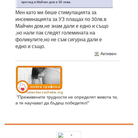
преглед в Майчин дом е 30 лева.
Мен като ми беше стимулацията за
инсеминацията за УЗ плащах по 30лв.в
Майчин дом,не знам дали е едно и също
,но нали пак следят големината на
фоликулите,но не съм сигурна дали е
едно и също.
Активен
"Преживените трудности не определят живота ти,
а те научават да бъдеш победител!"