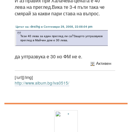
И аз правих при Халачева-цената е 40
лева на преглед.Вика те 3-4 пъти така че
смярай за какви пари става на въпрос.
Цитат на: desihg в Септември 29, 2008, 22:08:04 pm
Тези 40 лева за един преглед ли са?Защото ултразвуков
преглед в Майчин дом е 30 лева.
да ултразвука е 30 но ФМ не е.
Активен
[/url][/img]
http://www.album.bg/iva0515/