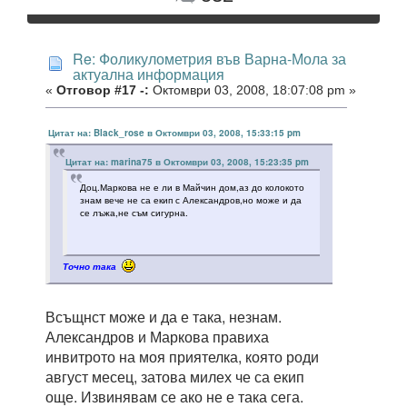
Re: Фоликулометрия във Варна-Мола за
актуална информация
«
Отговор #17 -:
Октомври 03, 2008, 18:07:08 pm »
Цитат на: Black_rose в Октомври 03, 2008, 15:33:15 pm
Цитат на: marina75 в Октомври 03, 2008, 15:23:35 pm
Доц.Маркова не е ли в Майчин дом,аз до колокото
знам вече не са екип с Александров,но може и да
се лъжа,не съм сигурна.
Точно така
Всъщнст може и да е така, незнам.
Александров и Маркова правиха
инвитрото на моя приятелка, която роди
август месец, затова милех че са екип
още. Извинявам се ако не е така сега.