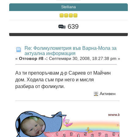
Stelliana
639
Re: Фоликулометрия във Варна-Мола за
актуална информация
«
Отговор #8 -:
Септември 30, 2008, 18:27:38 pm »
Аз ти препоръчвам д-р Сариев от Майчин
дом. Ходила съм при него и мисля
разбира от фоликули.
Активен