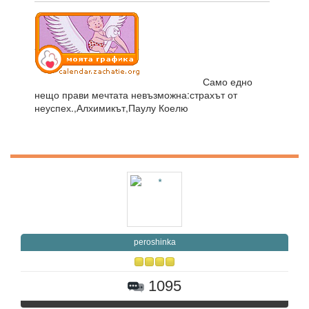
Само едно
нещо прави мечтата невъзможна:страхът от
неуспех.,Алхимикът,Паулу Коелю
peroshinka
1095