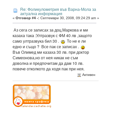
Re: Фоликулометрия във Варна-Мола за
актуална информация
«
Отговор #4 -:
Септември 30, 2008, 09:24:29 am »
Аз сега се записах за доц.Маркова и ми
казаха така :Ултразвук с ФМ 40 лв ,защото
само ултразвука бил 30 .
То не е ли
едно и също ? Все пак се записах .
Във Олимед ми казаха 30 лв. при доктор
Симеонова,но от нея никак не съм
доволна и предпочитам да дам 10 лв.
повече отколкото да ходя пак при нея.
Активен