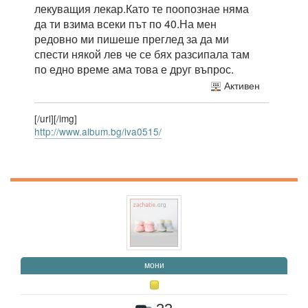
лекуващия лекар.Като те поопознае няма
да ти взима всеки път по 40.На мен
редовно ми пишеше преглед за да ми
спести някой лев че се бях разсипала там
по едно време ама това е друг въпрос.
Активен
[/url][/img]
http://www.album.bg/iva0515/
мони