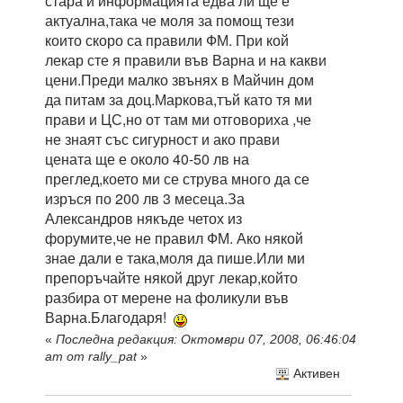
стара и информацията едва ли ще е
актуална,така че моля за помощ тези
които скоро са правили ФМ. При кой
лекар сте я правили във Варна и на какви
цени.Преди малко звънях в Майчин дом
да питам за доц.Маркова,тъй като тя ми
прави и ЦС,но от там ми отговориха ,че
не знаят със сигурност и ако прави
цената ще е около 40-50 лв на
преглед,което ми се струва много да се
изръся по 200 лв 3 месеца.За
Александров някъде четох из
форумите,че не правил ФМ. Ако някой
знае дали е така,моля да пише.Или ми
препоръчайте някой друг лекар,който
разбира от мерене на фоликули във
Варна.Благодаря!
«
Последна редакция: Октомври 07, 2008, 06:46:04
am от rally_pat
»
Активен