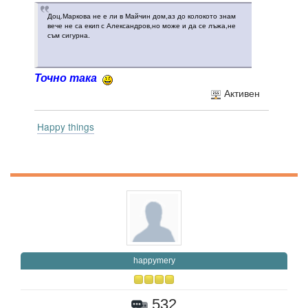
Доц.Маркова не е ли в Майчин дом,аз до колокото знам
вече не са екип с Александров,но може и да се лъжа,не
съм сигурна.
Точно така
Активен
Happy things
happymery
532