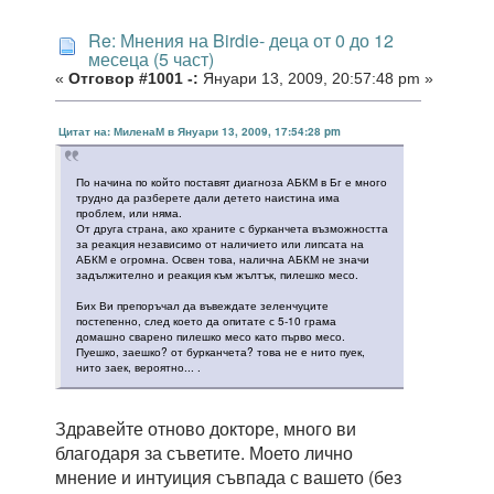
Re: Мнения на Birdie- деца от 0 до 12
месеца (5 част)
«
Отговор #1001 -:
Януари 13, 2009, 20:57:48 pm »
Цитат на: МиленаМ в Януари 13, 2009, 17:54:28 pm
По начина по който поставят диагноза АБКМ в Бг е много
трудно да разберете дали детето наистина има
проблем, или няма.
От друга страна, ако храните с бурканчета възможността
за реакция независимо от наличието или липсата на
АБКМ е огромна. Освен това, налична АБКМ не значи
задължително и реакция към жълтък, пилешко месо.
Бих Ви препоръчал да въвеждате зеленчуците
постепенно, след което да опитате с 5-10 грама
домашно сварено пилешко месо като първо месо.
Пуешко, заешко? от бурканчета? това не е нито пуек,
нито заек, вероятно... .
Здравейте отново докторе, много ви
благодаря за съветите. Моето лично
мнение и интуиция съвпада с вашето (без