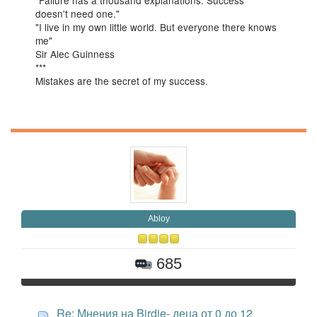
"Failure has a thousand explanations. Success
doesn't need one."
"I live in my own little world. But everyone there knows
me"
Sir Alec Guinness
***
Mistakes are the secret of my success.
Abloy
685
Re: Мнения на Birdie- деца от 0 до 12