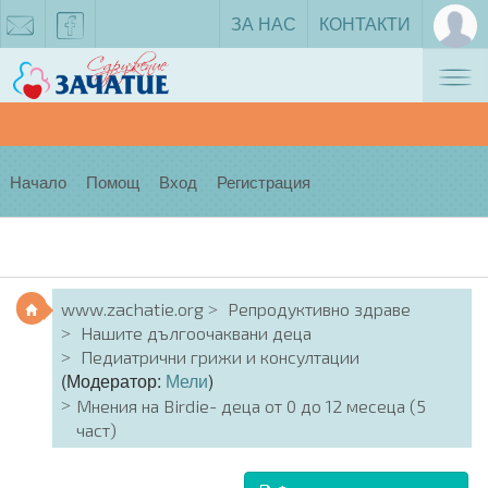
ЗА НАС
КОНТАКТИ
Tog
zachatie@gmail.com
facebook
nav
Начало
Помощ
Вход
Регистрация
www.zachatie.org
Репродуктивно здраве
Нашите дългоочаквани деца
Педиатрични грижи и консултации
(Модератор:
Мели
)
Мнения на Birdie- деца от 0 до 12 месеца (5
част)