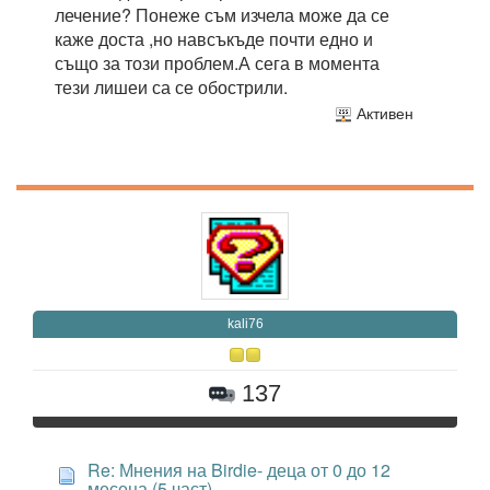
лечение? Понеже съм изчела може да се
каже доста ,но навсъкъде почти едно и
също за този проблем.А сега в момента
тези лишеи са се обострили.
Активен
kali76
137
Re: Мнения на Birdie- деца от 0 до 12
месеца (5 част)