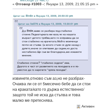
«
Отговор #1003 -:
Януари 13, 2009, 21:05:15 pm »
Цитат на: Birdie в Януари 13, 2009, 20:50:33 pm
Цитат на: kali76 в Януари 13, 2009, 15:30:51 pm
Д-р Birdie,какво се разбира под-стабилно
стоене.Педиатърката ми каза,че на нашата
възраст детето трябва,като го изправиш да си
стои стабилно на крачетата.Мойто момченце
почти не стъпва :(а когато стъпи се дупи назад с
дупето,иначе се опитваме да седим,но доста
нестабилно.Ще съм ви благодарна,ако изкажете
мнение.
Стабилно стоене? "стабилно седене" има.
Другото е част от развитието на походката и е по-
уместно да го наречете "зряла походка".
извинете,отново съм аз,но не разбрах-
Очаква ли се от 5месечно бебе да си стои
на краката/като го държа естественно/
защото той не иска да стъпва и това
малко ме претеснява.
Активен