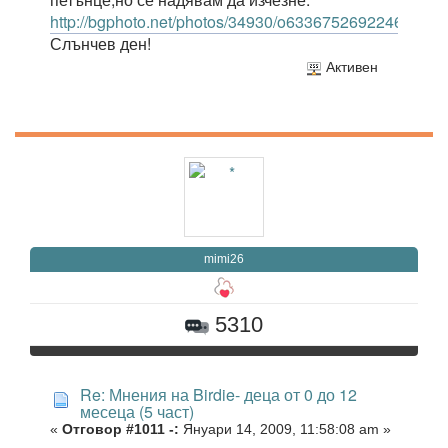
http://bgphoto.net/photos/34930/o63367526922461875
Слънчев ден!
Активен
mimi26
5310
Re: Мнения на Birdie- деца от 0 до 12
месеца (5 част)
«
Отговор #1011 -:
Януари 14, 2009, 11:58:08 am »