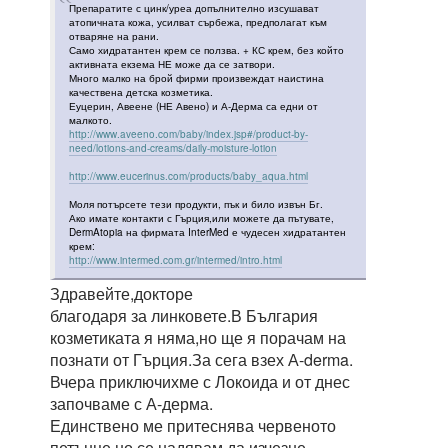
Препаратите с цинк/уреа допълнително изсушават
атопичната кожа, усилват сърбежа, предполагат към
отваряне на рани.
Само хидратантен крем се ползва. + КС крем, без който
активната екзема НЕ може да се затвори.
Много малко на брой фирми произвеждат наистина
качествена детска козметика.
Еуцерин, Авеене (НЕ Авено) и А-Дерма са едни от
малкото.
http://www.aveeno.com/baby/index.jsp#/product-by-
need/lotions-and-creams/daily-moisture-lotion
http://www.eucerinus.com/products/baby_aqua.html
Моля потърсете тези продукти, пък и било извън Бг.
Ако имате контакти с Гърция,или можете да пътувате,
DermAtopia на фирмата InterMed е чудесен хидратантен
крем:
http://www.intermed.com.gr/intermed/intro.html
Здравейте,докторе
благодаря за линковете.В България
козметиката я няма,но ще я порачам на
познати от Гърция.За сега взех А-derma.
Вчера приключихме с Локоида и от днес
започваме с А-дерма.
Единствено ме притеснява червеното
петънце,но се надявам да изчезне.