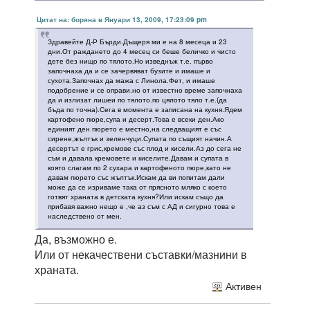
Цитат на: боряна в Януари 13, 2009, 17:23:09 pm
Здравейте Д-Р Бърди.Дъщеря ми е на 8 месеца и 23
дни.От раждането до 4 месец си беше беличко и чисто
дете без нищо по тялото.Но изведнъж т.е. първо
започнаха да и се зачервяват бузите и имаше и
сухота.Започнах да мажа с Линола.Фет, и имаше
подобрение и се оправи.но от известно време започнаха
да и излизат лишеи по тялото.по цялото тяло т.е.(да
бъда по точна).Сега в момента е записана на кухня.Ядем
картофено пюре,супа и десерт.Това е всеки ден.Ако
единият ден пюрето е местно,на следващият е със
сирене,жълтък и зеленчуци.Супата по същият начин.А
десертът е грис,кремове със плод и кисели.Аз до сега не
съм и давала кремовете и киселите.Давам и супата в
която слагам по 2 сухара и картофеното пюре,като не
давам пюрето със жълтък.Искам да ви попитам дали
може да се изриваме така от прясното мляко с което
готвят храната в детската кухня?Или искам също да
прибавя важно нещо е ,че аз съм с АД и сигурно това е
наследствено от мен.
Да, възможно е.
Или от некачествени съставки/мазнини в
храната.
Активен