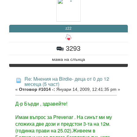
z22
3293
мама на слънцa
Re: Мнения на Birdie- деца от 0 до 12
месеца (5 част)
«
Отговор #1014 -:
Януари 14, 2009, 12:41:35 pm »
Д-р Бърди , здравейте!
Имам въпрос за Prevenar . На синът ми му
сложиха две дози и предстои 3-та на 12м.
(годинка прави на 25.02).Живеем в