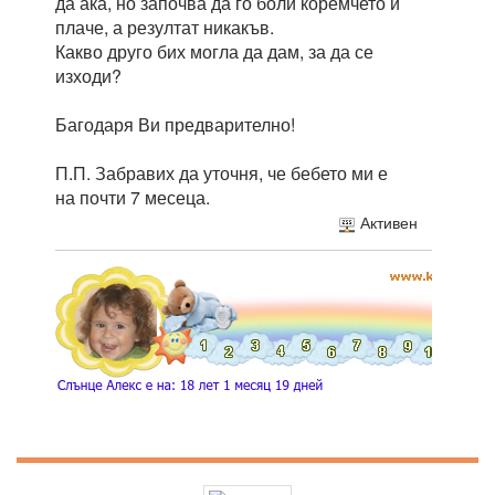
да ака, но започва да го боли коремчето и
плаче, а резултат никакъв.
Какво друго бих могла да дам, за да се
изходи?
Багодаря Ви предварително!
П.П. Забравих да уточня, че бебето ми е
на почти 7 месеца.
Активен