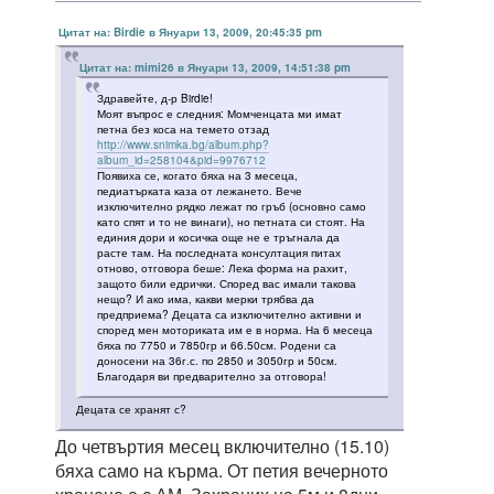
Цитат на: Birdie в Януари 13, 2009, 20:45:35 pm
Цитат на: mimi26 в Януари 13, 2009, 14:51:38 pm
Здравейте, д-р Birdie!
Моят въпрос е следния: Момченцата ми имат
петна без коса на темето отзад
http://www.snimka.bg/album.php?
album_id=258104&pid=9976712
Появиха се, когато бяха на 3 месеца,
педиатърката каза от лежането. Вече
изключително рядко лежат по гръб (основно само
като спят и то не винаги), но петната си стоят. На
единия дори и косичка още не е тръгнала да
расте там. На последната консултация питах
отново, отговора беше: Лека форма на рахит,
защото били едрички. Според вас имали такова
нещо? И ако има, какви мерки трябва да
предприема? Децата са изключително активни и
според мен моториката им е в норма. На 6 месеца
бяха по 7750 и 7850гр и 66.50см. Родени са
доносени на 36г.с. по 2850 и 3050гр и 50см.
Благодаря ви предварително за отговора!
Децата се хранят с?
До четвъртия месец включително (15.10)
бяха само на кърма. От петия вечерното