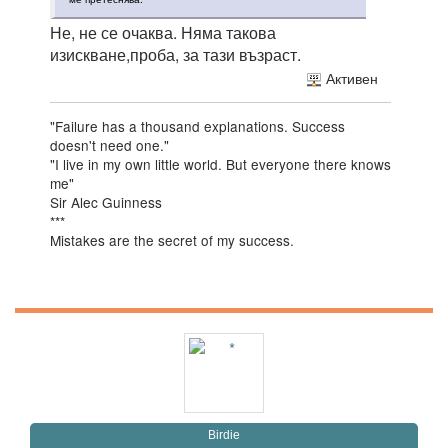
Не, не се очаква. Няма такова
изискване,проба, за тази възраст.
Активен
"Failure has a thousand explanations. Success
doesn't need one."
"I live in my own little world. But everyone there knows
me"
Sir Alec Guinness
***
Mistakes are the secret of my success.
Birdie