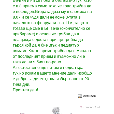
Белгия и ни се полага безплатно тук ,като
е в 3 приема само,така че това трябва да
е последен.Втората доза му я сложиха на
8.07 и се чудя дали неможе 3-тата в
началото на февруари - на 11м.,защото
тогава ще сме в БГ вече (окончателно се
прибираме) и освен че трябва да я
плащам,а е доста пари,ще трябва да
търся кой да я бие ,пък и педиатър
нямаме.Колко време трябва да е минало
от последният прием и възможно ли е
така да ни я бият по-рано.
Аз естествено ще питам и педиатъра
тук,но искам вашето мнение дали изобщо
е добре за детето,това избързване от 20-
тина дни.
Приятен ден!
Активен