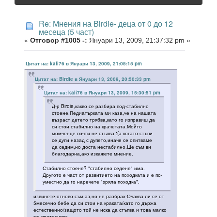
Re: Мнения на Birdie- деца от 0 до 12
месеца (5 част)
«
Отговор #1005 -:
Януари 13, 2009, 21:37:32 pm »
Цитат на: kali76 в Януари 13, 2009, 21:05:15 pm
Цитат на: Birdie в Януари 13, 2009, 20:50:33 pm
Цитат на: kali76 в Януари 13, 2009, 15:30:51 pm
Д-р Birdie,какво се разбира под-стабилно
стоене.Педиатърката ми каза,че на нашата
възраст детето трябва,като го изправиш да
си стои стабилно на крачетата.Мойто
момченце почти не стъпва :(а когато стъпи
се дупи назад с дупето,иначе се опитваме
да седим,но доста нестабилно.Ще съм ви
благодарна,ако изкажете мнение.
Стабилно стоене? "стабилно седене" има.
Другото е част от развитието на походката и е по-
уместно да го наречете "зряла походка".
извинете,отново съм аз,но не разбрах-Очаква ли се от
5месечно бебе да си стои на краката/като го държа
естественно/защото той не иска да стъпва и това малко
ме претеснява.