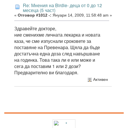
Re: Мнения на Birdie- деца от 0 до 12
месеца (5 част)
«
Отговор #1012 -:
Януари 14, 2009, 11:58:48 am »
Здравейте докторе,
ние сменихме личната лекарка и новата
каза, че сме изпуснали сроковете за
поставяне на Превенара. Щяла да бъде
достатъчна една доза след навършване
на годинка. Това така ли е или може и
сега да поставим 1 или 2 дози?
Предварително ви благодаря.
Активен