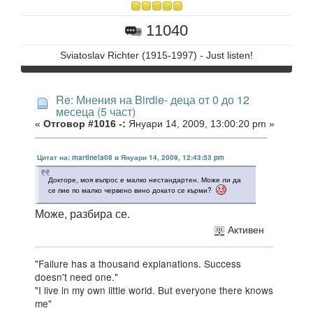
11040
Sviatoslav Richter (1915-1997) - Just listen!
Re: Мнения на Birdie- деца от 0 до 12
месеца (5 част)
«
Отговор #1016 -:
Януари 14, 2009, 13:00:20 pm »
Цитат на: martinela08 в Януари 14, 2009, 12:43:53 pm
Докторе, моя въпрос е малко нестандартен. Може ли да
се пие по малко червено вино докато се кърми?
Може, разбира се.
Активен
"Failure has a thousand explanations. Success
doesn't need one."
"I live in my own little world. But everyone there knows
me"