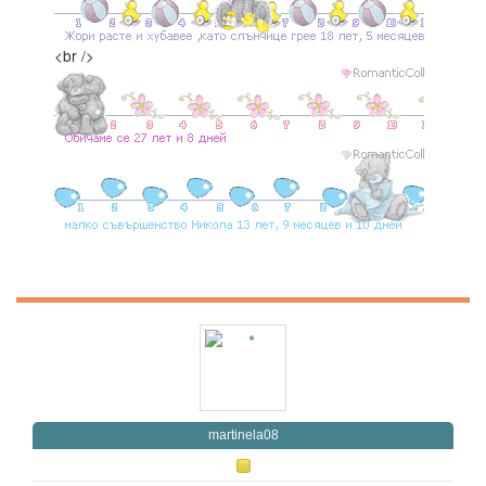
<br />
martinela08