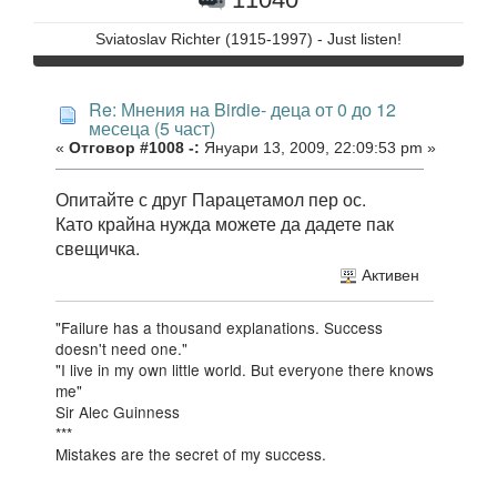
Sviatoslav Richter (1915-1997) - Just listen!
Re: Мнения на Birdie- деца от 0 до 12
месеца (5 част)
«
Отговор #1008 -:
Януари 13, 2009, 22:09:53 pm »
Опитайте с друг Парацетамол пер ос.
Като крайна нужда можете да дадете пак
свещичка.
Активен
"Failure has a thousand explanations. Success
doesn't need one."
"I live in my own little world. But everyone there knows
me"
Sir Alec Guinness
***
Mistakes are the secret of my success.