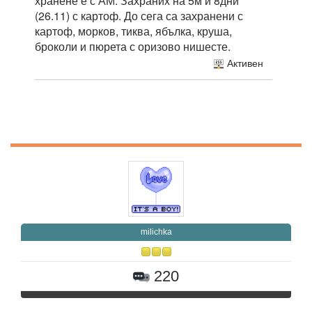
хранене е с АМ. Захраних на 5м и 8дни
(26.11) с картоф. До сега са захранени с
картоф, морков, тиква, ябълка, круша,
броколи и пюрета с оризово нишесте.
Активен
milichka
220