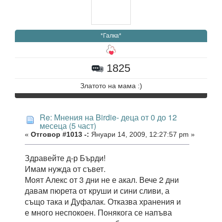
*Галка*
1825
Златото на мама :)
Re: Мнения на Birdie- деца от 0 до 12
месеца (5 част)
«
Отговор #1013 -:
Януари 14, 2009, 12:27:57 pm »
Здравейте д-р Бърди!
Имам нужда от съвет.
Моят Алекс от 3 дни не е акал. Вече 2 дни
давам пюрета от круши и сини сливи, а
също така и Дуфалак. Отказва хранения и
е много неспокоен. Понякога се напъва