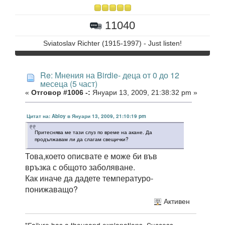
11040
Sviatoslav Richter (1915-1997) - Just listen!
Re: Мнения на Birdie- деца от 0 до 12
месеца (5 част)
«
Отговор #1006 -:
Януари 13, 2009, 21:38:32 pm »
Цитат на: Abloy в Януари 13, 2009, 21:10:19 pm
Притеснява ме тази слуз по време на акане. Да
продължавам ли да слагам свещички?
Това,което описвате е може би във
връзка с общото заболяване.
Как иначе да дадете температуро-
понижаващо?
Активен