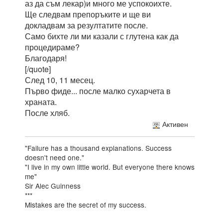
аз да съм лекар)и много ме успокоихте.
Ще следвам препоръките и ще ви
докладвам за резултатите после.
Само бихте ли ми казали с глутена как да
процедираме?
Благодаря!
[/quote]
След 10, 11 месец.
Първо фиде... после малко сухарчета в
храната.
После хляб.
Активен
"Failure has a thousand explanations. Success
doesn't need one."
"I live in my own little world. But everyone there knows
me"
Sir Alec Guinness
***
Mistakes are the secret of my success.