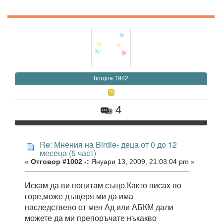
borqna 1982
4
Re: Мнения на Birdie- деца от 0 до 12
месеца (5 част)
«
Отговор #1002 -:
Януари 13, 2009, 21:03:04 pm »
Искам да ви попитам също.Както писах по
горе,може дъщеря ми да има
наследствено от мен Ад или АБКМ дали
можете да ми препоръчате нъкакво