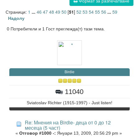
Формат за разпечатване
Страници:
1
46
47
48
49
50
[
]
52
53
54
55
56
59
...
51
...
Надолу
0 Потребители и 1 Гост преглежда(т) тази тема.
Birdie
11040
Sviatoslav Richter (1915-1997) - Just listen!
Re: Мнения на Birdie- деца от 0 до 12
месеца (5 част)
«
Отговор #1000 -:
Януари 13, 2009, 20:56:29 pm »