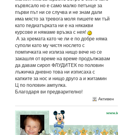
кървясало но е само малко петънце за
първи път ни се случва и не знам дали
има място за тревога моля пишете ми тъй
като педиатърката ни е на някакви
курсове и нямаме връзка с нея!
А за хремата като че ли е по добре няма
суполи като му чистя нослето с
помпичката не излиза нищо вече но се
закашля от време на време продължавам
да давам сироп ФЛУДИТЕК по половин
лъжичка дневно това ни изписаха с
капките за нос и нищо друго а и житамин
Ц по половин ампулка.
Благодаря ви предварително!
Активен