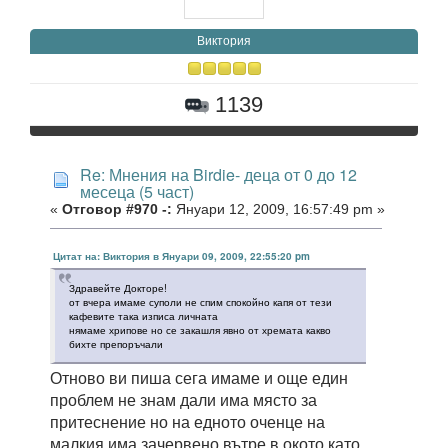
Виктория
1139
Re: Мнения на Birdie- деца от 0 до 12
месеца (5 част)
«
Отговор #970 -:
Януари 12, 2009, 16:57:49 pm »
Цитат на: Виктория в Януари 09, 2009, 22:55:20 pm
Здравейте Докторе!
от вчера имаме суполи не спим спокойно капя от тези
кафевите така изписа личната
нямаме хрипове но се закашля явно от хремата какво
бихте препоръчали
Отново ви пиша сега имаме и още един
проблем не знам дали има място за
притеснение но на едното оченце на
малкия има зачервено вътре в окото като