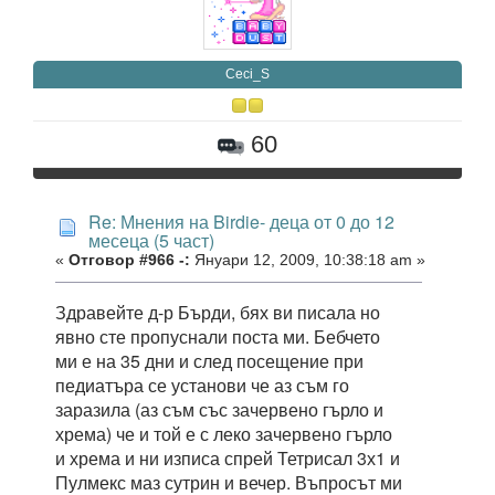
Ceci_S
60
Re: Мнения на Birdie- деца от 0 до 12
месеца (5 част)
«
Отговор #966 -:
Януари 12, 2009, 10:38:18 am »
Здравейте д-р Бърди, бях ви писала но
явно сте пропуснали поста ми. Бебчето
ми е на 35 дни и след посещение при
педиатъра се установи че аз съм го
заразила (аз съм със зачервено гърло и
хрема) че и той е с леко зачервено гърло
и хрема и ни изписа спрей Тетрисал 3х1 и
Пулмекс маз сутрин и вечер. Въпросът ми