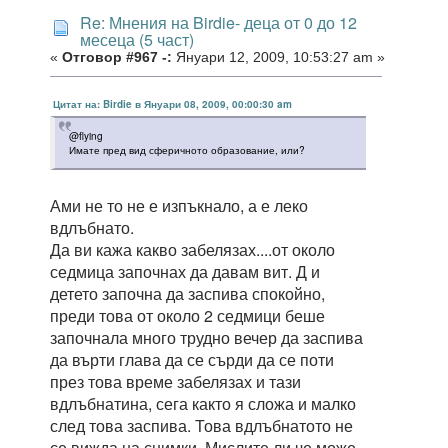
Re: Мнения на Birdie- деца от 0 до 12
месеца (5 част)
«
Отговор #967 -:
Януари 12, 2009, 10:53:27 am »
Цитат на: Birdie в Януари 08, 2009, 00:00:30 am
@flying
Имате пред вид сферичното образование, или?
Ами не то не е изпъкнало, а е леко
вдлъбнато.
Да ви кажа какво забелязах....от около
седмица започнах да давам вит. Д и
детето започна да заспива спокойно,
преди това от около 2 седмици беше
започнала много трудно вечер да заспива
да върти глава да се сърди да се поти
през това време забелязах и тази
вдлъбнатина, сега както я сложа и малко
след това заспива. Това вдлъбнатото не
се вижда на снимки. Мислите ли че може