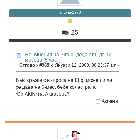
antonia1978
25
Re: Мнения на Birdie- деца от 0 до 12
месеца (5 част)
«
Отговор #965 -:
Януари 12, 2009, 08:23:37 am »
Във връзка с въпроса на Eliq, може ли да
се дава на 6-мес. бебе коластрата
/ColAktiv/ на Аквасорс?
Активен