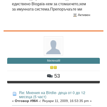
едиствено Biogaia-хем за стомахчето,хем
за имунната система.Препоръчаъте ми
Активен
МиленаМ
53
Re: Мнения на Birdie- деца от 0 до 12
месеца (5 част)
«
Отговор #964 -:
Януари 11, 2009, 16:53:35 pm »