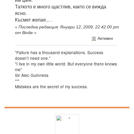
Таткото е много щастлив, както се вижда
ясно.
Късмет желая... .
«
Последна редакция: Януари 12, 2009, 22:42:00 pm
от Birdie
»
Активен
"Failure has a thousand explanations. Success
doesn't need one."
"I live in my own little world. But everyone there knows
me"
Sir Alec Guinness
***
Mistakes are the secret of my success.