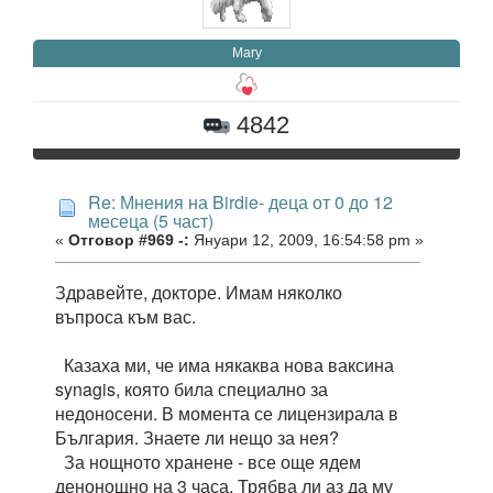
Mary
4842
Re: Мнения на Birdie- деца от 0 до 12
месеца (5 част)
«
Отговор #969 -:
Януари 12, 2009, 16:54:58 pm »
Здравейте, докторе. Имам няколко
въпроса към вас.
Казаха ми, че има някаква нова ваксина
synagis, която била специално за
недоносени. В момента се лицензирала в
България. Знаете ли нещо за нея?
За нощното хранене - все още ядем
денонощно на 3 часа. Трябва ли аз да му