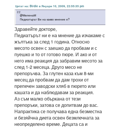
Цитат на: Birdie в Януари 10, 2009, 22:55:35 pm
@МиленаМ
Педиатърът Ви на какво мнение е?
Здравейте докторе,
Педиатърът ни е на мнение да изчакаме с
жълтъка за след 1 година. Относно
месото освен с заешко да пробвам и с
пуешко и то от готово пюре. И ако и от
него има реакция да забравим месото за
след 1-2 месеца. Друго месо не
препоръчва. За глутен каза към 8-ми
месец да пробвам да дам трохи от
препечен заводски хляб в пюрето или
кашата и да наблюдавам за реакция.
Аз съм малко объркана от тези
препоръки, затова се допитвам до вас.
Напрактика се получава една безместна
и безяйчна диета освен безмлечната за
неопределено време. Децата са и