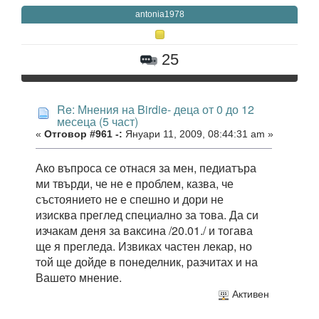
antonia1978
25
Re: Мнения на Birdie- деца от 0 до 12
месеца (5 част)
«
Отговор #961 -:
Януари 11, 2009, 08:44:31 am »
Ако въпроса се отнася за мен, педиатъра
ми твърди, че не е проблем, казва, че
състоянието не е спешно и дори не
изисква преглед специално за това. Да си
изчакам деня за ваксина /20.01./ и тогава
ще я прегледа. Извиках частен лекар, но
той ще дойде в понеделник, разчитах и на
Вашето мнение.
Активен