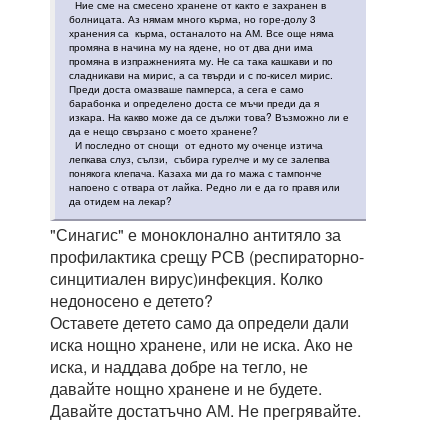
Ние сме на смесено хранене от както е захранен в
болницата. Аз нямам много кърма, но горе-долу 3
хранения са кърма, останалото на АМ. Все още няма
промяна в начина му на ядене, но от два дни има
промяна в изпражненията му. Не са така кашкави и по
сладникави на мирис, а са твърди и с по-кисел мирис.
Преди доста омазваше памперса, а сега е само
барабонка и определено доста се мъчи преди да я
изкара. На какво може да се дължи това? Възможно ли е
да е нещо свързано с моето хранене?
И последно от снощи от едното му оченце изтича
лепкава слуз, сълзи, събира гурелче и му се залепва
понякога клепача. Казаха ми да го мажа с тампонче
напоено с отвара от лайка. Редно ли е да го правя или
да отидем на лекар?
"Синагис" е моноклонално антитяло за
профилактика срещу РСВ (респираторно-
синцитиален вирус)инфекция. Колко
недоносено е детето?
Оставете детето само да определи дали
иска нощно хранене, или не иска. Ако не
иска, и наддава добре на тегло, не
давайте нощно хранене и не будете.
Давайте достатъчно АМ. Не прегрявайте.