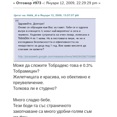
«
Отговор #973 -:
Януари 12, 2009, 22:29:29 pm »
Цитат на: maia_st в Януари 12, 2009, 13:37:37 pm
Здравейте, Докторе!
Оново се обръщам към Вас за съвет. Габи се е одрала
вътре в оченцето /с нокът най-вероятно/ и сега е
червено. Ходихме сутрината на очен лекар, изписаха и
TobraDex 4 по 1 капка. Но в листовката пише, че не е
изследвана безопасността и ефективността на
лекарството за деца под 1 год. Вие какво мислите да
слагаме ли капките?
http://picasaweb.google.com/maiastancheva/5#5290382702865626610
Може да сложите Тобрадекс-това е 0.3%
Тобрамицин?
Жилетчицата е красива, но обективно е
преувеличение.
Толкова ли е студено?
Много сладко бебе.
Тези боди-та със страничното
закопчаване са много удобни-голям съм
им фен.