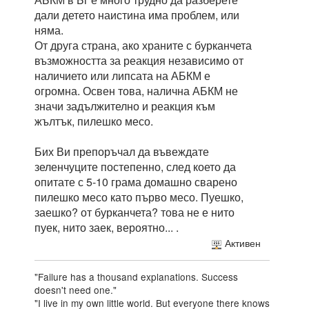
дали детето наистина има проблем, или
няма.
От друга страна, ако храните с бурканчета
възможността за реакция независимо от
наличието или липсата на АБКМ е
огромна. Освен това, налична АБКМ не
значи задължително и реакция към
жълтък, пилешко месо.
Бих Ви препоръчал да въвеждате
зеленчуците постепенно, след което да
опитате с 5-10 грама домашно сварено
пилешко месо като първо месо. Пуешко,
заешко? от бурканчета? това не е нито
пуек, нито заек, вероятно... .
Активен
"Failure has a thousand explanations. Success
doesn't need one."
"I live in my own little world. But everyone there knows