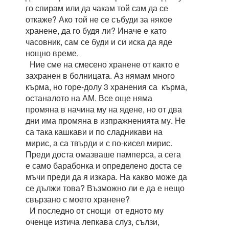
го спирам или да чакам той сам да се
откаже? Ако той не се събуди за някое
хранене, да го будя ли? Иначе е като
часовник, сам се буди и си иска да яде
нощно време.
Ние сме на смесено хранене от както е
захранен в болницата. Аз нямам много
кърма, но горе-долу 3 хранения са кърма,
останалото на АМ. Все още няма
промяна в начина му на ядене, но от два
дни има промяна в изпражненията му. Не
са така кашкави и по сладникави на
мирис, а са твърди и с по-кисел мирис.
Преди доста омазваше памперса, а сега
е само барабонка и определено доста се
мъчи преди да я изкара. На какво може да
се дължи това? Възможно ли е да е нещо
свързано с моето хранене?
И последно от снощи от едното му
оченце изтича лепкава слуз, сълзи,