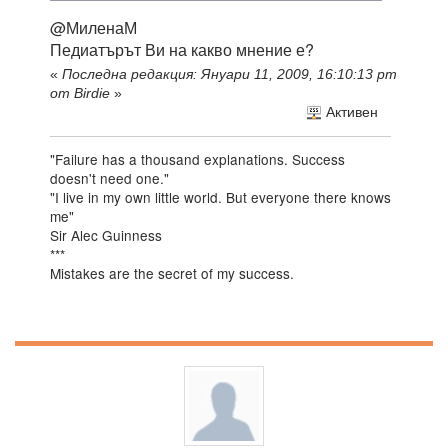
@МиленаМ
Педиатърът Ви на какво мнение е?
«
Последна редакция: Януари 11, 2009, 16:10:13 pm
от Birdie
»
Активен
"Failure has a thousand explanations. Success
doesn't need one."
"I live in my own little world. But everyone there knows
me"
Sir Alec Guinness
***
Mistakes are the secret of my success.