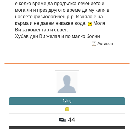
е колко време да продължа лечението и
мога ли и през другото време да му капя в
нослето физиологичен р-р. Изцяло е на
кърма и не давам никаква вода.
Моля
Ви за коментар и съвет.
Хубав ден Ви желая и по малко болни
Активен
flying
44