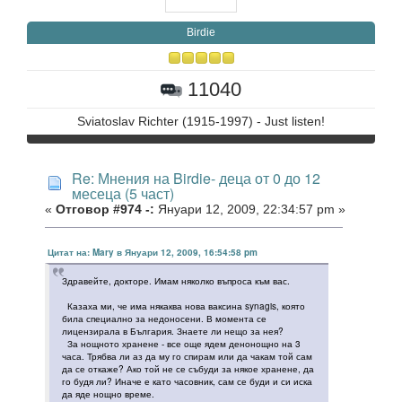
Birdie
11040
Sviatoslav Richter (1915-1997) - Just listen!
Re: Мнения на Birdie- деца от 0 до 12
месеца (5 част)
«
Отговор #974 -:
Януари 12, 2009, 22:34:57 pm »
Цитат на: Mary в Януари 12, 2009, 16:54:58 pm
Здравейте, докторе. Имам няколко въпроса към вас.
Казаха ми, че има някаква нова ваксина synagis, която
била специално за недоносени. В момента се
лицензирала в България. Знаете ли нещо за нея?
За нощното хранене - все още ядем денонощно на 3
часа. Трябва ли аз да му го спирам или да чакам той сам
да се откаже? Ако той не се събуди за някое хранене, да
го будя ли? Иначе е като часовник, сам се буди и си иска
да яде нощно време.