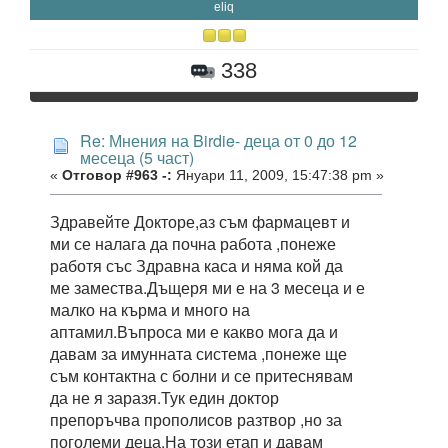
eliq
338
Re: Мнения на Birdie- деца от 0 до 12
месеца (5 част)
«
Отговор #963 -:
Януари 11, 2009, 15:47:38 pm »
Здравейте Докторе,аз съм фармацевт и
ми се налага да почна работа ,понеже
работя със Здравна каса и няма кой да
ме замества.Дъщеря ми е на 3 месеца и е
малко на кърма и много на
аптамил.Въпроса ми е какво мога да и
давам за имунната система ,понеже ще
съм контактна с болни и се притеснявам
да не я заразя.Тук един доктор
препоръчва прополисов разтвор ,но за
поголеми деца.На този етап и давам