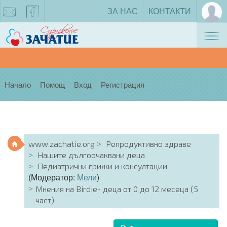
ЗА НАС
КОНТАКТИ
Tog
zachatie@gmail.com
facebook
nav
Начало
Помощ
Вход
Регистрация
www.zachatie.org
Репродуктивно здраве
Нашите дългоочаквани деца
Педиатрични грижи и консултации
(Модератор:
Мели
)
Мнения на Birdie- деца от 0 до 12 месеца (5
част)