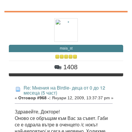
maia_st
1408
Re: Мнения на Birdie- деца от 0 до 12
месеца (5 част)
«
Отговор #968 -:
Януари 12, 2009, 13:37:37 pm »
Здравейте, Докторе!
Оново се обръщам към Вас за съвет. Габи
се е одрала вътре в оченцето /с нокът
най-вероятно/ и сега е червено. Ходихме