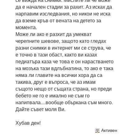
да е начален стадии за рахит. Аз исках да
нарпавим изследвания, но никои не иска
да вземе кръв от вената на детето за
момента.
Може ли ако е разхит да умекват
черепните шевове, защото като гледах
разни снимки в интернет ми се струва, че
е точно в тази обаст, както ви казах
педиатъра каза че това е он нарастването
на мозъка тази вдлъбнатина, то ако е така
няма ли главите на всички хора да са
такива, друг е въпроса, че аз имам
същото нещо от същата страна, но преди
бебето не го е имално не съм го
напипвала....вообще объркана съм много.
Дайте съвет моля Ви.
Хубав ден!
Активен