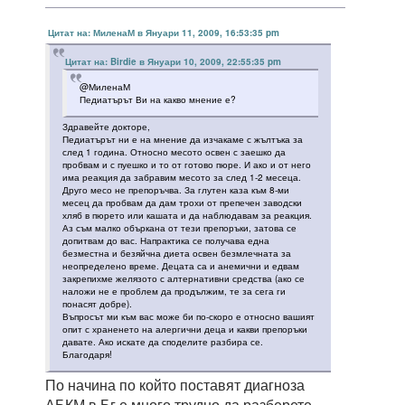
Цитат на: МиленаМ в Януари 11, 2009, 16:53:35 pm
Цитат на: Birdie в Януари 10, 2009, 22:55:35 pm
@МиленаМ
Педиатърът Ви на какво мнение е?
Здравейте докторе,
Педиатърът ни е на мнение да изчакаме с жълтъка за
след 1 година. Относно месото освен с заешко да
пробвам и с пуешко и то от готово пюре. И ако и от него
има реакция да забравим месото за след 1-2 месеца.
Друго месо не препоръчва. За глутен каза към 8-ми
месец да пробвам да дам трохи от препечен заводски
хляб в пюрето или кашата и да наблюдавам за реакция.
Аз съм малко объркана от тези препоръки, затова се
допитвам до вас. Напрактика се получава една
безместна и безяйчна диета освен безмлечната за
неопределено време. Децата са и анемични и едвам
закрепихме желязото с алтернативни средства (ако се
наложи не е проблем да продължим, те за сега ги
понасят добре).
Въпросът ми към вас може би по-скоро е относно вашият
опит с храненето на алергични деца и какви препоръки
давате. Ако искате да споделите разбира се.
Благодаря!
По начина по който поставят диагноза
АБКМ в Бг е много трудно да разберете