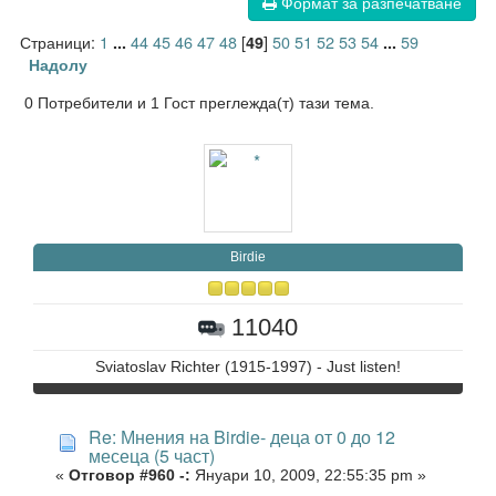
Формат за разпечатване
Страници:
1
44
45
46
47
48
[
]
50
51
52
53
54
59
...
49
...
Надолу
0 Потребители и 1 Гост преглежда(т) тази тема.
Birdie
11040
Sviatoslav Richter (1915-1997) - Just listen!
Re: Мнения на Birdie- деца от 0 до 12
месеца (5 част)
«
Отговор #960 -:
Януари 10, 2009, 22:55:35 pm »