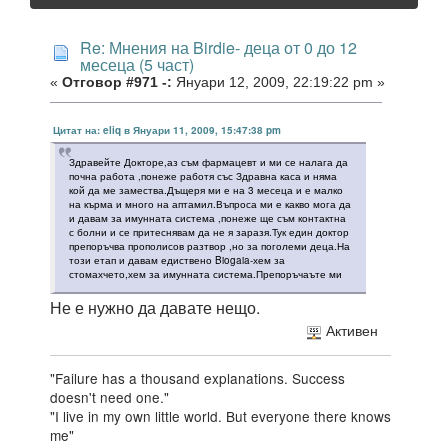
Re: Мнения на Birdie- деца от 0 до 12
месеца (5 част)
«
Отговор #971 -:
Януари 12, 2009, 22:19:22 pm »
Цитат на: eliq в Януари 11, 2009, 15:47:38 pm
Здравейте Докторе,аз съм фармацевт и ми се налага да
почна работа ,понеже работя със Здравна каса и няма
кой да ме замества.Дъщеря ми е на 3 месеца и е малко
на кърма и много на аптамил.Въпроса ми е какво мога да
и давам за имунната система ,понеже ще съм контактна
с болни и се притеснявам да не я заразя.Тук един доктор
препоръчва прополисов разтвор ,но за поголеми деца.На
този етап и давам едиствено Biogaia-хем за
стомахчето,хем за имунната система.Препоръчаъте ми
Не е нужно да давате нещо.
Активен
"Failure has a thousand explanations. Success
doesn't need one."
"I live in my own little world. But everyone there knows
me"