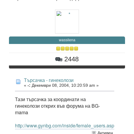
wassilena
2448
Търсачка - гинеколози
«
-:
Декември 08, 2004, 10:20:59 am »
Тази търсачка за координати на
гинеколози открих във форума на BG-
mama
http://www.gynbg.com/inside/female_users.asp
Активен