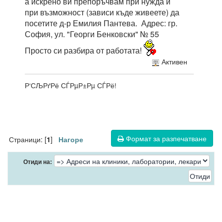
а искрено ви препоръчвам при нужда и
при възможност (зависи къде живеете) да
посетите д-р Емилия Пантева. Адрес: гр.
София, ул. "Георги Бенковски" № 55
Просто си разбира от работата!
Активен
Р‘СЉРґРё СЃРµР±Рµ СЃРё!
Формат за разпечатване
Страници: [
]
1
Нагоре
Отиди на: