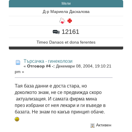
Мели
Д-р Мариела Даскалова
12161
Timeo Danaos et dona ferentes
Търсачка - гинеколози
«
Отговор #4 -:
Декември 08, 2004, 19:10:21
pm »
Тая база данни е доста стара, но
доколкото знам, не се предвижда скоро
актуализация. И самата фирма мина
през избрани от нея лекари и ги въведе в
базата. Не знам по какъв принцип обаче.
Активен