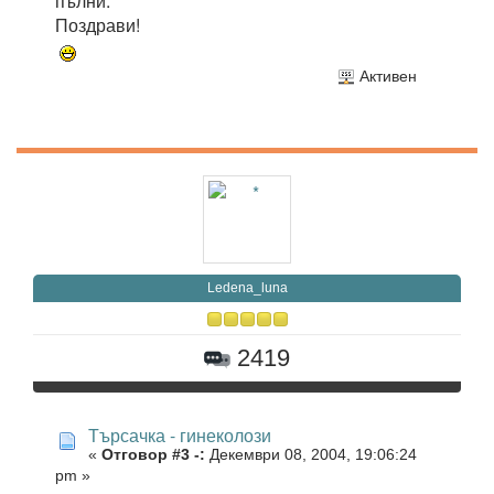
пълни.
Поздрави!
Активен
Ledena_luna
2419
Търсачка - гинеколози
«
Отговор #3 -:
Декември 08, 2004, 19:06:24
pm »