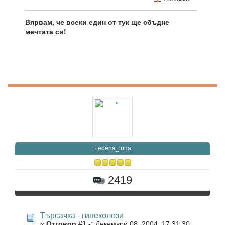
Вярвам, че всеки един от тук ще сбъдне
мечтата си!
Ledena_luna
2419
Търсачка - гинеколози
«
Отговор #1 -:
Декември 08, 2004, 17:31:30