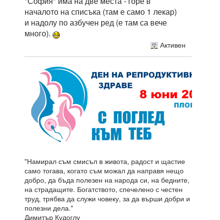
"София" има на две места - горе в
началото на списъка (там е само 1 лекар)
и надолу по азбучен ред (е там са вече
много).
Активен
"Намирал съм смисъл в живота, радост и щастие
само тогава, когато съм можал да направя нещо
добро, да бъда полезен на народа си, на бедните,
на страдащите. Богатството, спечелено с честен
труд, трябва да служи човеку, за да върши добри и
полезни дела."
Димитър Кудоглу