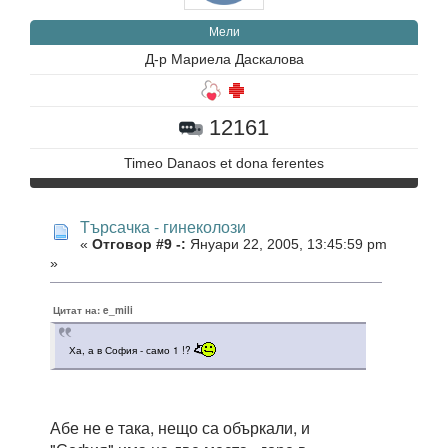
Мели
Д-р Мариела Даскалова
12161
Timeo Danaos et dona ferentes
Търсачка - гинеколози
«
Отговор #9 -:
Януари 22, 2005, 13:45:59 pm
»
Цитат на: e_mili
Ха, а в София - само 1 !?
Абе не е така, нещо са объркали, и