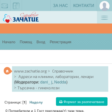
ЗА НАС
КОНТАКТИ
Tog
zachatie@gmail.com
facebook
nav
Начало
Помощ
Вход
Регистрация
www.zachatie.org
Справочник
Адреси на клиники, лаборатории, лекари
(Модератори:
dani_ j
,
Nedda
)
Търсачка - гинеколози
Формат за разпечатване
Страници: [
]
1
Надолу
0 Потребители и 1 Гост преглежда(т) тази тема.