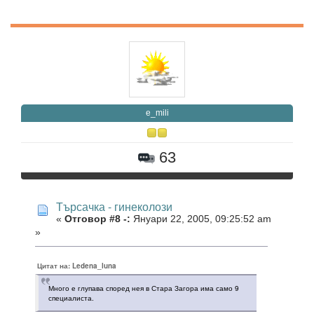
e_mili
63
Търсачка - гинеколози
«
Отговор #8 -:
Януари 22, 2005, 09:25:52 am
»
Цитат на: Ledena_luna
Много е глупава според нея в Стара Загора има само 9
специалиста.