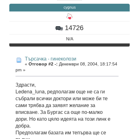
cygnus
14726
N/A
Търсачка - гинеколози
«
Отговор #2 -:
Декември 08, 2004, 18:17:54
pm »
Здрасти,
Ledena_luna, редполагам още не са ги
събрали всички доктори или може би те
сами трябва да заявят желание за
вписване. За Бургас са още по-малко
дори. Но като цяло идеята на този линк е
добра.
Предполагам базата им тепърва ще се