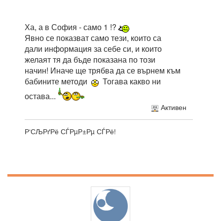
Ха, а в София - само 1 !?
Явно се показват само тези, които са
дали информация за себе си, и които
желаят тя да бъде показана по този
начин! Иначе ще трябва да се върнем към
бабините методи
Тогава какво ни
остава...
Активен
Р‘СЉРґРё СЃРµР±Рµ СЃРё!