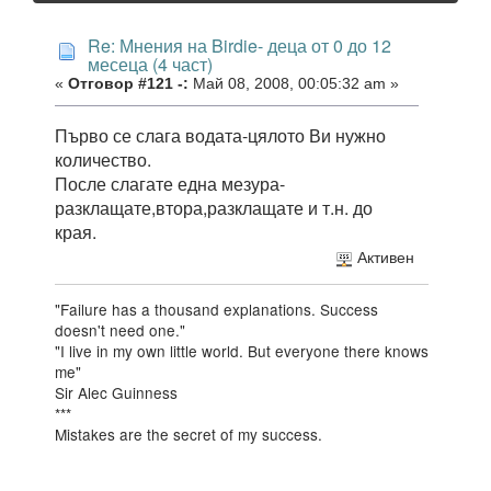
Re: Мнения на Birdie- деца от 0 до 12
месеца (4 част)
«
Отговор #121 -:
Май 08, 2008, 00:05:32 am »
Първо се слага водата-цялото Ви нужно
количество.
После слагате една мезура-
разклащате,втора,разклащате и т.н. до
края.
Активен
"Failure has a thousand explanations. Success
doesn't need one."
"I live in my own little world. But everyone there knows
me"
Sir Alec Guinness
***
Mistakes are the secret of my success.