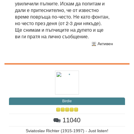
увиличили пъпките. Искам да попитам и
дали е притеснително, че от известно
време повръща по-често. Не като фонтан,
но често през деня (от 2-3 дни някъде).
Ще снимам и пъпчиците на дупето и ще
ви ги пратя на лично съобщение.
Активен
Birdie
11040
Sviatoslav Richter (1915-1997) - Just listen!