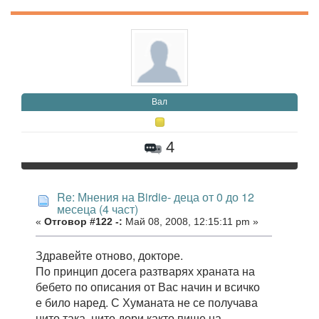
Вал
4
Re: Мнения на Birdie- деца от 0 до 12
месеца (4 част)
«
Отговор #122 -:
Май 08, 2008, 12:15:11 pm »
Здравейте отново, докторе.
По принцип досега разтварях храната на
бебето по описания от Вас начин и всичко
е било наред. С Хуманата не се получава
нито така, нито дори както пише на