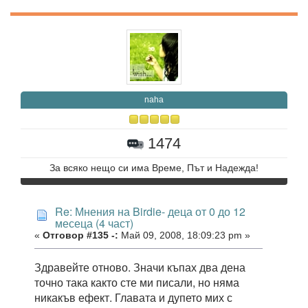
naha
1474
За всяко нещо си има Време, Път и Надежда!
Re: Мнения на Birdie- деца от 0 до 12
месеца (4 част)
«
Отговор #135 -:
Май 09, 2008, 18:09:23 pm »
Здравейте отново. Значи къпах два дена
точно така както сте ми писали, но няма
никакъв ефект. Главата и дупето мих с