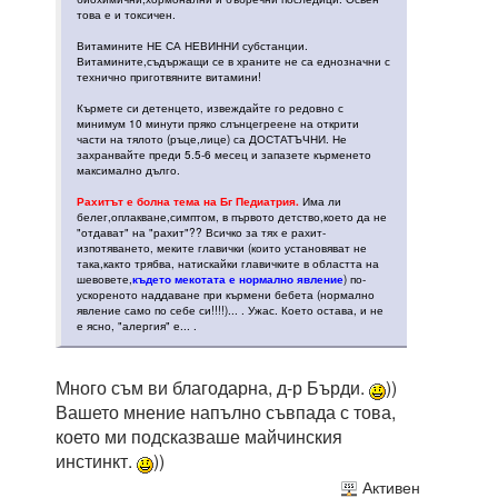
това е и токсичен.
Витамините НЕ СА НЕВИННИ субстанции.
Витамините,съдържащи се в храните не са еднозначни с
технично приготвяните витамини!
Кърмете си детенцето, извеждайте го редовно с
минимум 10 минути пряко слънцегреене на открити
части на тялото (ръце,лице) са ДОСТАТЪЧНИ. Не
захранвайте преди 5.5-6 месец и запазете кърменето
максимално дълго.
Рахитът е болна тема на Бг Педиатрия.
Има ли
белег,оплакване,симптом, в първото детство,което да не
"отдават" на "рахит"?? Всичко за тях е рахит-
изпотяването, меките главички (които установяват не
така,както трябва, натискайки главичките в областта на
шевовете,
където мекотата е нормално явление
) по-
ускореното наддаване при кърмени бебета (нормално
явление само по себе си!!!!)... . Ужас. Което остава, и не
е ясно, "алергия" е... .
Много съм ви благодарна, д-р Бърди.
))
Вашето мнение напълно съвпада с това,
което ми подсказваше майчинския
инстинкт.
))
Активен