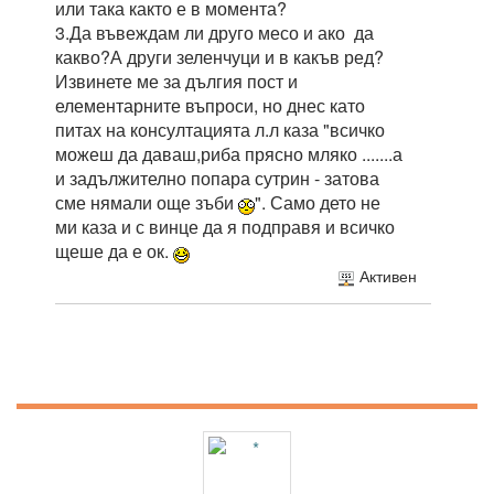
или така както е в момента?
3.Да въвеждам ли друго месо и ако да
какво?А други зеленчуци и в какъв ред?
Извинете ме за дългия пост и
елементарните въпроси, но днес като
питах на консултацията л.л каза "всичко
можеш да даваш,риба прясно мляко .......а
и задължително попара сутрин - затова
сме нямали още зъби
". Само дето не
ми каза и с винце да я подправя и всичко
щеше да е ок.
Активен