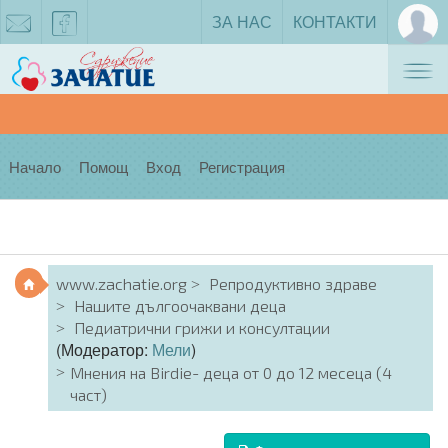
ЗА НАС
КОНТАКТИ
Tog
zachatie@gmail.com
facebook
nav
Начало
Помощ
Вход
Регистрация
www.zachatie.org
Репродуктивно здраве
Нашите дългоочаквани деца
Педиатрични грижи и консултации
(Модератор:
Мели
)
Мнения на Birdie- деца от 0 до 12 месеца (4
част)