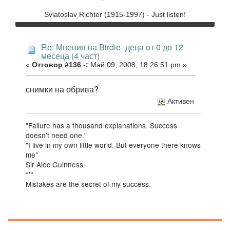
Sviatoslav Richter (1915-1997) - Just listen!
Re: Мнения на Birdie- деца от 0 до 12
месеца (4 част)
«
Отговор #136 -:
Май 09, 2008, 18:26:51 pm »
снимки на обрива?
Активен
"Failure has a thousand explanations. Success
doesn't need one."
"I live in my own little world. But everyone there knows
me"
Sir Alec Guinness
***
Mistakes are the secret of my success.