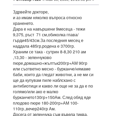
Здрвейте докторе,
и аз имам няколко въпроса относно
храненето.
Дара е на навършени 9месеца - тежи
9,375, ръст 71 см,обиколка гпава/
гърди45/43см.За последния месец е
наддала 485гр,родена е 3700гр.
Храним се така - сутрин 8-8,30 210 ам
,13,30 - зеленчуково
пюре,домашно+жълтък200гр+АМ 90гр
или съответно месно - бурканче/нямаме
баби, които да гледат животни, а не ми си
ще да купувам пиле наблскано с
антибиотици и какво ли още не за да е по
голямо/или ако е малко
бурканчето130гр+150Ам. След обяд яде
плодово пюре 180-200гр+АМ 100-
110гр.,вечер240гр Ам.
Досега от зеленчука съм въвела тиква,