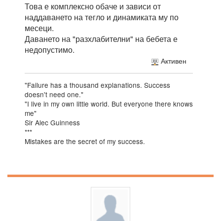
Това е комплексно обаче и зависи от
наддаването на тегло и динамиката му по
месеци.
Даването на "разхлабителни" на бебета е
недопустимо.
Активен
"Failure has a thousand explanations. Success
doesn't need one."
"I live in my own little world. But everyone there knows
me"
Sir Alec Guinness
***
Mistakes are the secret of my success.