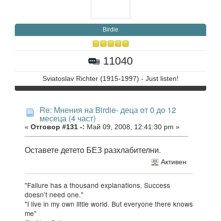
Birdie
11040
Sviatoslav Richter (1915-1997) - Just listen!
Re: Мнения на Birdie- деца от 0 до 12
месеца (4 част)
«
Отговор #131 -:
Май 09, 2008, 12:41:30 pm »
Оставете детето БЕЗ разхлабителни.
Активен
"Failure has a thousand explanations. Success
doesn't need one."
"I live in my own little world. But everyone there knows
me"