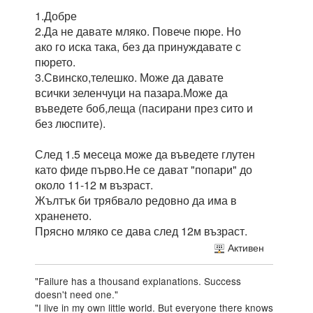
1.Добре
2.Да не давате мляко. Повече пюре. Но
ако го иска така, без да принуждавате с
пюрето.
3.Свинско,телешко. Може да давате
всички зеленчуци на пазара.Може да
въведете боб,леща (пасирани през сито и
без люспите).
След 1.5 месеца може да въведете глутен
като фиде първо.Не се дават "попари" до
около 11-12 м възраст.
Жълтък би трябвало редовно да има в
храненето.
Прясно мляко се дава след 12м възраст.
Активен
"Failure has a thousand explanations. Success
doesn't need one."
"I live in my own little world. But everyone there knows