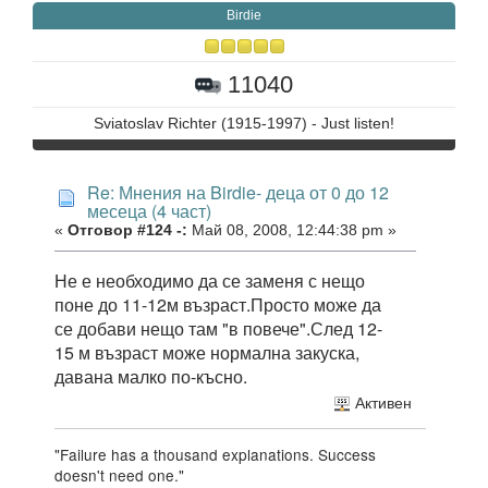
Birdie
11040
Sviatoslav Richter (1915-1997) - Just listen!
Re: Мнения на Birdie- деца от 0 до 12
месеца (4 част)
«
Отговор #124 -:
Май 08, 2008, 12:44:38 pm »
Не е необходимо да се заменя с нещо
поне до 11-12м възраст.Просто може да
се добави нещо там "в повече".След 12-
15 м възраст може нормална закуска,
давана малко по-късно.
Активен
"Failure has a thousand explanations. Success
doesn't need one."