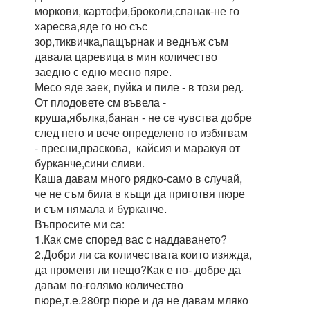
моркови, картофи,броколи,спанак-не го
харесва,яде го но със
зор,тиквичка,пащърнак и веднъж съм
давала царевица в мин количество
заедно с едно месно пяре.
Месо яде заек, пуйка и пиле - в този ред.
От плодовете см въвела -
круша,ябълка,банан - не се чувства добре
след него и вече определено го избягвам
- пресни,праскова, кайсия и маракуя от
бурканче,сини сливи.
Каша давам много рядко-само в случай,
че не съм била в къщи да приготвя пюре
и съм нямала и бурканче.
Въпросите ми са:
1.Как сме според вас с наддаването?
2.Добри ли са количествата които изяжда,
да променя ли нещо?Как е по- добре да
давам по-голямо количество
пюре,т.е.280гр пюре и да не давам мляко