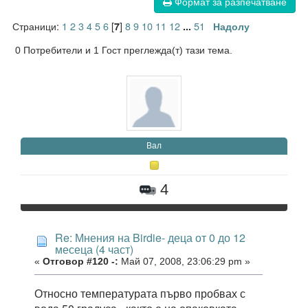
Формат за разпечатване
Страници:
1
2
3
4
5
6
[
]
8
9
10
11
12
51
7
...
Надолу
0 Потребители и 1 Гост преглежда(т) тази тема.
Вал
4
Re: Мнения на Birdie- деца от 0 до 12
месеца (4 част)
«
Отговор #120 -:
Май 07, 2008, 23:06:29 pm »
Относно температурата първо пробвах с