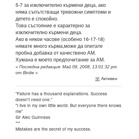
5-7 за изключително кърмени деца, ако
няма съпътстващи тревожни симптоми и
детето е спокойно.
Това състояние е характерно за
изключително кърмени деца.
Ако в някои часове (особено 16-17-18)
нямате много кърма,може да опитате
пробна добавка от качествено АМ.
Хумана е моето предпочитание за АМ.
«
Последна редакция: Май 09, 2008, 13:01:32 pm
от Birdie
»
Активен
"Failure has a thousand explanations. Success
doesn't need one."
"I live in my own little world. But everyone there knows
me"
Sir Alec Guinness
***
Mistakes are the secret of my success.