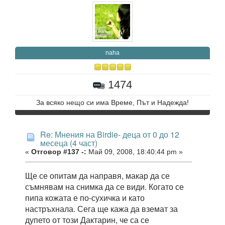
naha
1474
За всяко нещо си има Време, Път и Надежда!
Re: Мнения на Birdie- деца от 0 до 12
месеца (4 част)
«
Отговор #137 -:
Май 09, 2008, 18:40:44 pm »
Ще се опитам да направя, макар да се
съмнявам на снимка да се види. Когато се
пипа кожата е по-сухичка и като
настръхнала. Сега ще кажа да вземат за
дупето от този Дактарин, че са се