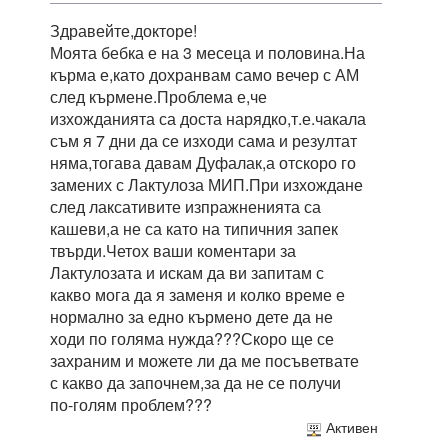
Здравейте,докторе!
Моята бебка е на 3 месеца и половина.На
кърма е,като дохранвам само вечер с АМ
след кърмене.Проблема е,че
изхожданията са доста нарядко,т.е.чакала
съм я 7 дни да се изходи сама и резултат
няма,тогава давам Дуфалак,а отскоро го
замених с Лактулоза МИП.При изхождане
след лаксативите изпражненията са
кашеви,а не са като на типичния запек
твърди.Четох ваши коментари за
Лактулозата и искам да ви запитам с
какво мога да я заменя и колко време е
нормално за едно кърмено дете да не
ходи по голяма нужда???Скоро ще се
захраним и можете ли да ме посъветвате
с какво да започнем,за да не се получи
по-голям проблем???
Активен