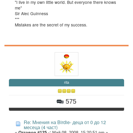
"I live in my own little world. But everyone there knows
me"
Sir Alec Guinness
***
Mistakes are the secret of my success.
rita
575
Re: Мнения на Birdie- деца от 0 до 12
месеца (4 част)
«
Отговор #125 -:
Май 08, 2008, 15:20:51 pm »