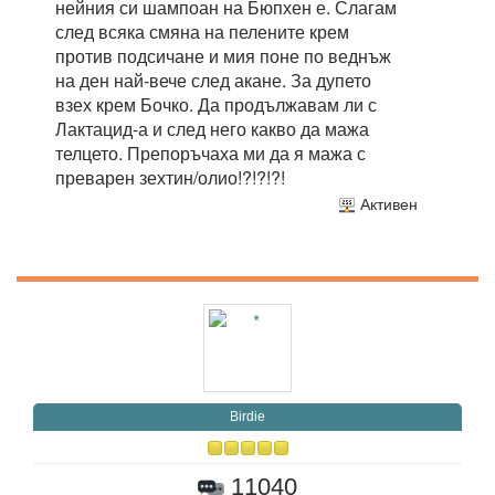
нейния си шампоан на Бюпхен е. Слагам
след всяка смяна на пелените крем
против подсичане и мия поне по веднъж
на ден най-вече след акане. За дупето
взех крем Бочко. Да продължавам ли с
Лактацид-а и след него какво да мажа
телцето. Препоръчаха ми да я мажа с
преварен зехтин/олио!?!?!?!
Активен
Birdie
11040