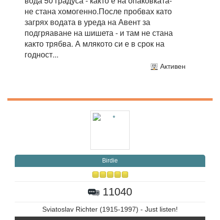
вода 50 градуса - както е на опаковката-
не стана хомогенно.После пробвах като
загрях водата в уреда на Авент за
подгряаване на шишета - и там не стана
както трябва. А млякото си е в срок на
годност...
Активен
Birdie
11040
Sviatoslav Richter (1915-1997) - Just listen!