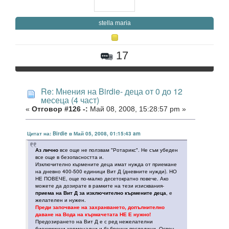
stella maria
17
Re: Мнения на Birdie- деца от 0 до 12
месеца (4 част)
«
Отговор #126 -:
Май 08, 2008, 15:28:57 pm »
Цитат на: Birdie в Май 05, 2008, 01:15:43 am
Аз лично
все още не ползвам "Ротарикс". Не съм убеден
все още в безопасността и.
Изключително кърмените деца имат нужда от приемане
на дневно 400-500 единици Вит Д (дневните нужди). НО
НЕ ПОВЕЧЕ, още по-малко десетократно повече. Ако
можете да дозирате в рамките на тези изисквания-
приема на Вит Д за изключително кърмените деца
, е
желателен и нужен.
Преди започване на захранването, допълнително
даване на Вода на кърмачетата НЕ Е нужно!
Предозирането на Вит Д е с ред нежелателни
биохимични,хормонални и бъбречни последици. Освен