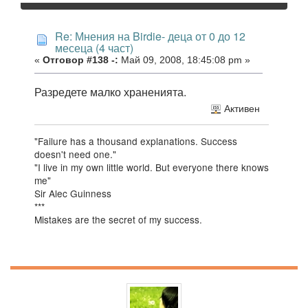
Re: Мнения на Birdie- деца от 0 до 12
месеца (4 част)
«
Отговор #138 -:
Май 09, 2008, 18:45:08 pm »
Разредете малко храненията.
Активен
"Failure has a thousand explanations. Success
doesn't need one."
"I live in my own little world. But everyone there knows
me"
Sir Alec Guinness
***
Mistakes are the secret of my success.