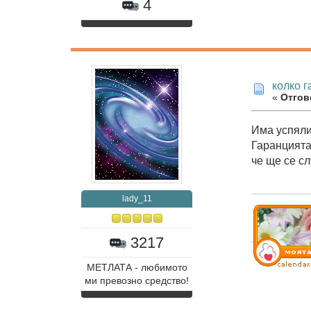
4
колко 
«
Отгово
Има успяли
Гаранцията
че ще се сл
lady_11
3217
МЕТЛАТА - любимото
ми превозно средство!