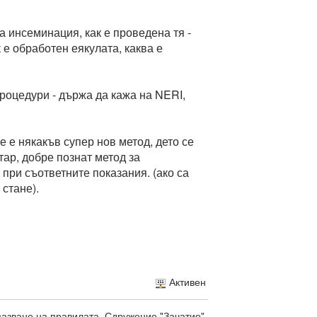
 инсеминация, как е проведена тя -
 е обработен еякулата, каква е
процедури - държа да кажа на NERI,
е е някакъв супер нов метод, дето се
тар, добре познат метод за
 при съответните показания. (ако са
стане).
Активен
пазване на правилата. Сдружение "Зачатие"