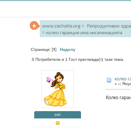
www.zachatie.org
Репродуктивно здр
колко гаранция има инсеминацията
Страници: [
]
1
Надолу
0 Потребители и 1 Гост преглежда(т) тази тема.
колко 
«
-:
Януа
Колко гара
pali