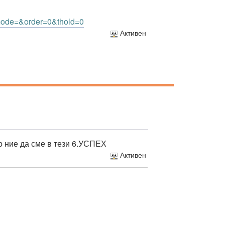
mode=&order=0&thold=0
Активен
о ние да сме в тези 6.УСПЕХ
Активен