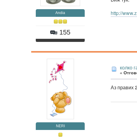
http://www
Andia
155
колко 
«
Отгово
Аз правих 
NERI