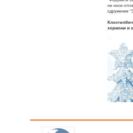
не носи отг
сдружение "З
Клостилбеги
хормони и 