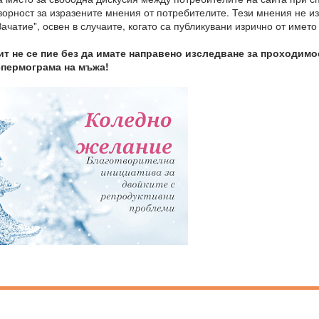
оворност за изразените мнения от потребителите. Тези мнения не 
ачатие", освен в случаите, когато са публикувани изрично от името
т не се пие без да имате направено изследване за проходимо
спермограма на мъжа!