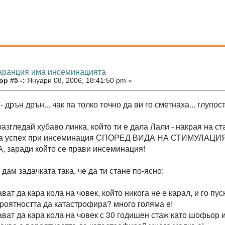
гаранция има инсеминацията
р #5 -:
Януари 08, 2006, 18:41:50 pm »
- дрън дрън... чак па толко точно да ви го сметнаха... глупост
разгледай хубаво линка, който ти е дала Лали - накрая на 
на успех при инсеминация СПОРЕД ВИДА НА СТИМУЛАЦ
заради който се прави инсеминация!
 дам задачката така, че да ти стане по-ясно:
ават да кара кола на човек, който никога не е карал, и го пу
ероятността да катастрофира? много голяма е!
ават да кара кола на човек с 30 годишен стаж като шофьор и