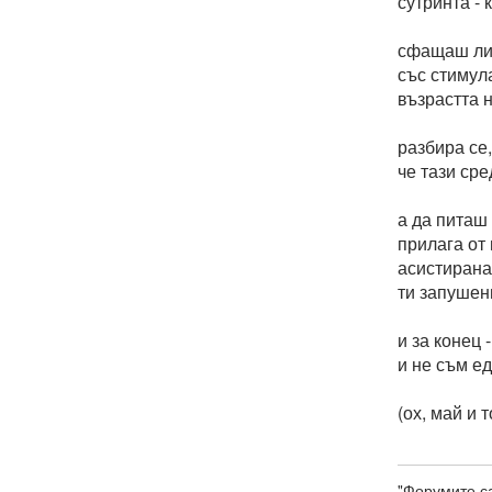
сутринта - 
сфащаш ли 
със стимула
възрастта н
разбира се
че тази ср
а да питаш 
прилага от 
асистирана 
ти запушен
и за конец
и не съм ед
(ох, май и 
"Форумите са