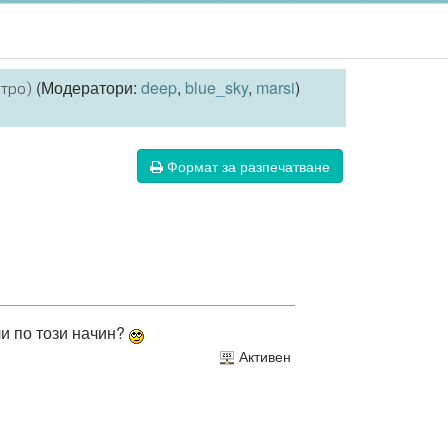
(Модератори:
deep
,
blue_sky
,
marsi
)
итро)
Формат за разпечатване
и по този начин?
Активен