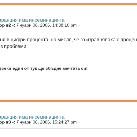
гаранция има инсеминацията
р #2 -:
Януари 08, 2006, 14:38:10 pm »
ня в цифри процента, но мисля, че го изравняваха с проце
ез проблеми.
всеки един от тук ще сбъдне мечтата си!
гаранция има инсеминацията
р #3 -:
Януари 08, 2006, 15:24:27 pm »