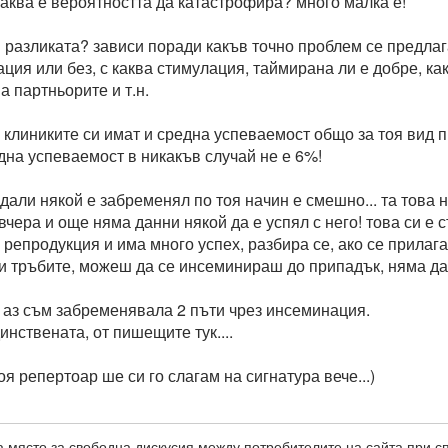
каква е вероятността да катастрофира? много малка е!
разликата? зависи поради какъв точно проблем се предлага
ция или без, с каква стимулация, таймирана ли е добре, как
а партньорите и т.н.
, клиниките си имат и средна успеваемост общо за тоя вид 
една успеваемост в никакъв случай не е 6%!
дали някой е забременял по тоя начин е смешно... та това н
вчера и още няма данни някой да е успял с него! това си е с
репродукция и има много успех, разбира се, ако се прилага
и тръбите, можеш да се инсеминираш до припадък, няма да 
 - аз съм забременявала 2 пъти чрез инсеминация.
инствената, от пишещите тук....
тоя репертоар ше си го слагам на сигнатура вече...)
 място за свободна дискусия между потребителите на сайта при с