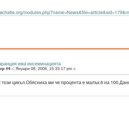
.zachatie.org/modules.php?name=News&file=article&sid=179&
гаранция има инсеминацията
р #4 -:
Януари 08, 2006, 15:33:17 pm »
2 този цикъл.Обясниха ми че процента е малък.6 на 100.Дан