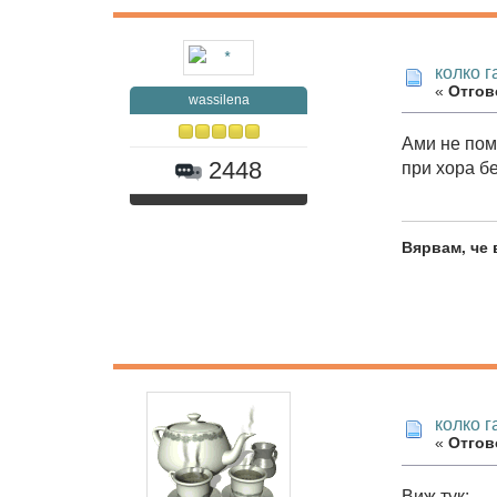
колко 
«
Отгово
wassilena
Ами не пом
при хора б
2448
Вярвам, че 
колко 
«
Отгово
Виж тук: