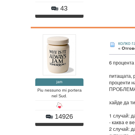
43
колко 
«
Отгово
6 процента 
питащата, 
проценти 
jam
ПРОБЛЕМА, 
Piu nessuno mi portera
nel Sud.
хайде да ти
1 случай: д
14926
- каква е в
2 случай: д