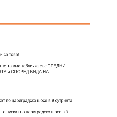
и са това!
статията има табличка със СРЕДНИ
ИЯТА и СПОРЕД ВИДА НА
скат по цариградско шосе в 9 сутринта
 го пускат по цариградско шосе в 9