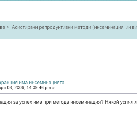
аве
Асистирани репродуктивни методи (инсеминация, ин в
гаранция има инсеминацията
ри 08, 2006, 14:09:46 pm »
нация за успех има при метода инсеминация? Някой успял л