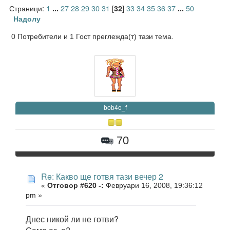
Страници:
1
27
28
29
30
31
[
]
33
34
35
36
37
50
...
32
...
Надолу
0 Потребители и 1 Гост преглежда(т) тази тема.
bob4o_f
70
Re: Какво ще готвя тази вечер 2
«
Отговор #620 -:
Февруари 16, 2008, 19:36:12
pm »
Днес никой ли не готви?