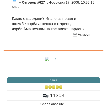
«
Отговор #627 -:
Февруари 17, 2008, 10:55:18
am »
Какво е шардени? Иначе аз правя и
шкембе чорба агнешка и с чревца
чорба.Ама незнам на кое викат шардени.
Активен
denis
11303
Chaos absolute...