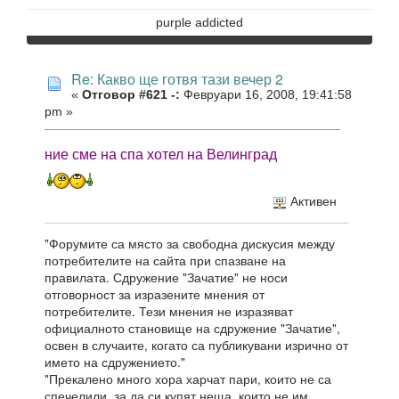
purple addicted
Re: Какво ще готвя тази вечер 2
«
Отговор #621 -:
Февруари 16, 2008, 19:41:58
pm »
ние сме на спа хотел на Велинград
Активен
"Форумите са място за свободна дискусия между
потребителите на сайта при спазване на
правилата. Сдружение "Зачатие" не носи
отговорност за изразените мнения от
потребителите. Тези мнения не изразяват
официалното становище на сдружение "Зачатие",
освен в случаите, когато са публикувани изрично от
името на сдружението."
"Прекалено много хора харчат пари, които не са
спечелили, за да си купят неща, които не им