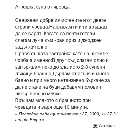
Агнешка супа от чревца.
Сварявам добре изчистените и от двете
страни чревца.Нарязвам ги и ги връщам
да се варят. Когато са почти готови
слагам лук а към края ориз и джоджен
задължително.
Правя същата застройка като на шкембе
чорба а именно:В друг съд слагам олио и
запържвам леко до златисто 2-3 супени
лъжици брашно.Дърпам от огъня и много
бавно и при много интензивно бъркане за
да не стане на буци добавям половин
литър прясно мляко.
Връщам млякото с брашното при
чревцата и варя още 10 минути.
«
Последна редакция: Февруари 27, 2009, 11:27:21
am от Елфи
»
Активен