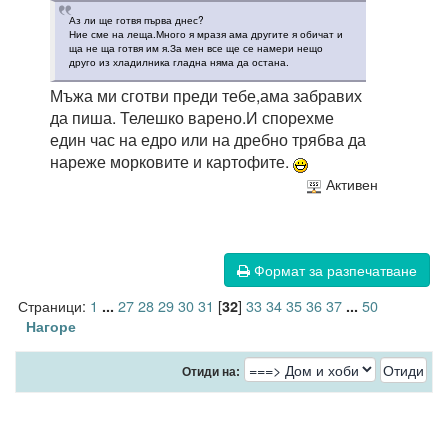
Аз ли ще готвя първа днес?
Ние сме на леща.Много я мразя ама другите я обичат и
ща не ща готвя им я.За мен все ще се намери нещо
друго из хладилника гладна няма да остана.
Мъжа ми сготви преди тебе,ама забравих
да пиша. Телешко варено.И спорехме
един час на едро или на дребно трябва да
нареже морковите и картофите.
Активен
Формат за разпечатване
Страници:
1
27
28
29
30
31
[
]
33
34
35
36
37
50
...
32
...
Нагоре
Отиди на: