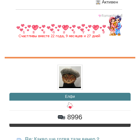
Активен
Елфи
8996
Re: Какво ще готвя тази вечер 2