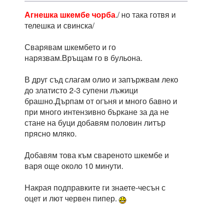
Агнешка шкембе чорба
./ но така готвя и
телешка и свинска/
Сварявам шкембето и го
нарязвам.Връщам го в бульона.
В друг съд слагам олио и запържвам леко
до златисто 2-3 супени лъжици
брашно.Дърпам от огъня и много бавно и
при много интензивно бъркане за да не
стане на буци добавям половин литър
прясно мляко.
Добавям това към свареното шкембе и
варя още около 10 минути.
Накрая подправките ги знаете-чесън с
оцет и лют червен пипер.