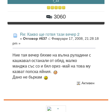
f_33
3060
Re: Какво ще готвя тази вечер 2
«
Отговор #637 -:
Февруари 17, 2008, 21:28:18
pm »
Ние тая вечер бяхме на вълна руладини с
кашкавал останали от обяд, малко
манджа със со и бял ориз -май на това му
казват попска яйния.
Дано не бъркам
Активен