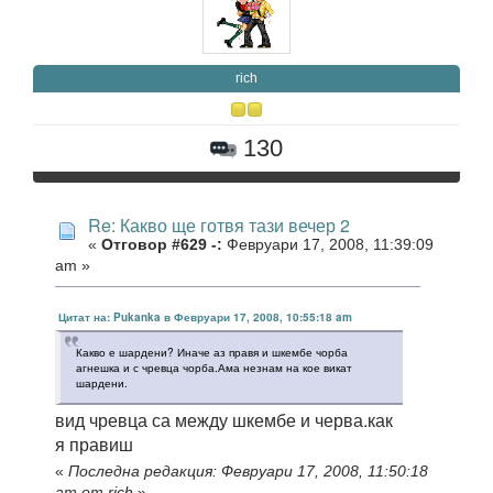
rich
130
Re: Какво ще готвя тази вечер 2
«
Отговор #629 -:
Февруари 17, 2008, 11:39:09
am »
Цитат на: Pukanka в Февруари 17, 2008, 10:55:18 am
Какво е шардени? Иначе аз правя и шкембе чорба
агнешка и с чревца чорба.Ама незнам на кое викат
шардени.
вид чревца са между шкембе и черва.как
я правиш
«
Последна редакция: Февруари 17, 2008, 11:50:18
am от rich
»