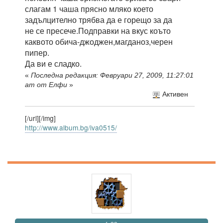
слагам 1 чаша прясно мляко което
задълцително трябва да е горещо за да
не се пресече.Подправки на вкус коъто
каквото обича-джоджен,магданоз,черен
пипер.
Да ви е сладко.
«
Последна редакция: Февруари 27, 2009, 11:27:01
am от Елфи
»
Активен
[/url][/img]
http://www.album.bg/iva0515/