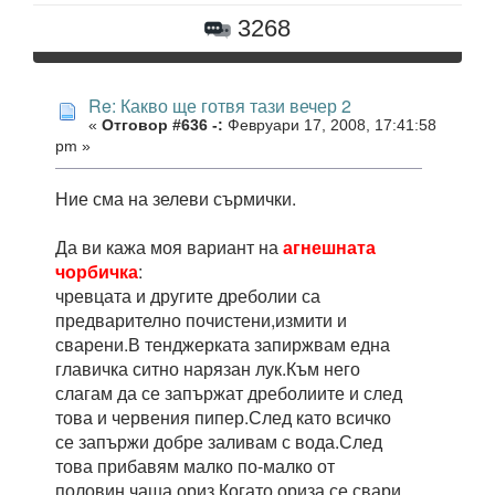
3268
Re: Какво ще готвя тази вечер 2
«
Отговор #636 -:
Февруари 17, 2008, 17:41:58
pm »
Ние сма на зелеви сърмички.
Да ви кажа моя вариант на
агнешната
чорбичка
:
чревцата и другите дреболии са
предварително почистени,измити и
сварени.В тенджерката запиржвам една
главичка ситно нарязан лук.Към него
слагам да се запържат дреболиите и след
това и червения пипер.След като всичко
се запържи добре заливам с вода.След
това прибавям малко по-малко от
половин чаша ориз.Когато ориза се свари