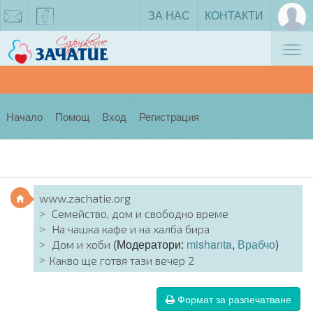
ЗА НАС
КОНТАКТИ
Tog
zachatie@gmail.com
facebook
nav
Начало
Помощ
Вход
Регистрация
www.zachatie.org
Семейство, дом и свободно време
На чашка кафе и на халба бира
(Модератори:
mishanta
,
Врабчо
)
Дом и хоби
Какво ще готвя тази вечер 2
Формат за разпечатване