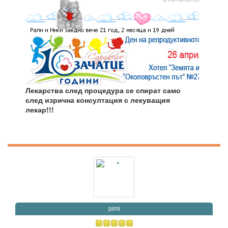
Лекарства след процедура се спират само
след изрична консултация с лекуващия
лекар!!!
pimi