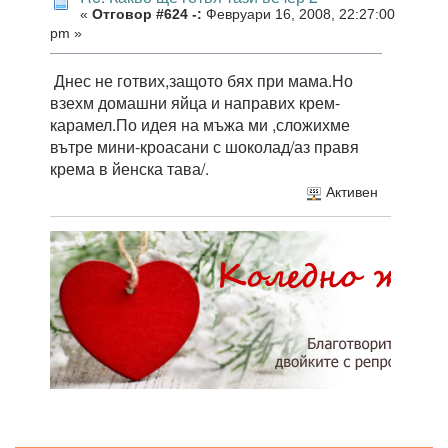
«
Отговор #624 -:
Февруари 16, 2008, 22:27:00
pm »
Днес не готвих,защото бях при мама.Но
взехм домашни яйца и направих крем-
карамел.По идея на мъжа ми ,сложихме
вътре мини-кроасани с шоколад/аз правя
крема в йенска тава/.
Активен