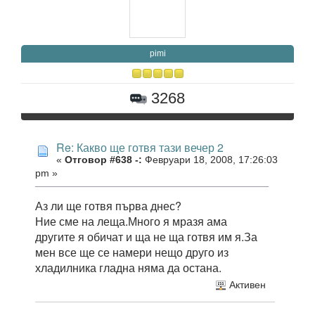
pimi
3268
Re: Какво ще готвя тази вечер 2
«
Отговор #638 -:
Февруари 18, 2008, 17:26:03
pm »
Аз ли ще готвя първа днес?
Ние сме на леща.Много я мразя ама
другите я обичат и ща не ща готвя им я.За
мен все ще се намери нещо друго из
хладилника гладна няма да остана.
Активен