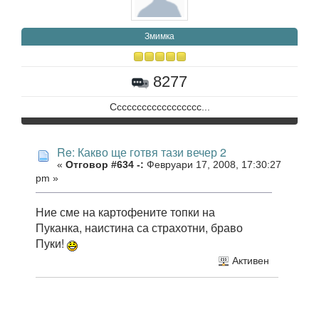
Змимка
8277
Сссссссссссссссссс...
Re: Какво ще готвя тази вечер 2
«
Отговор #634 -:
Февруари 17, 2008, 17:30:27
pm »
Ние сме на картофените топки на
Пуканка, наистина са страхотни, браво
Пуки!
Активен