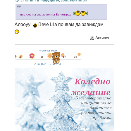
Цитат на: mini в Февруари 16, 2008, 19:41:58 pm
ние сме на спа хотел на Велинград
Алооуу
Вече Ша почвам да завиждам
Активен