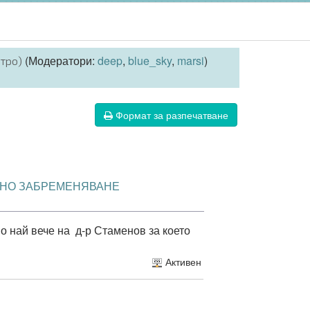
(Модератори:
deep
,
blue_sky
,
marsi
)
итро)
Формат за разпечатване
МНО ЗАБРЕМЕНЯВАНЕ
о най вече на д-р Стаменов за което
Активен