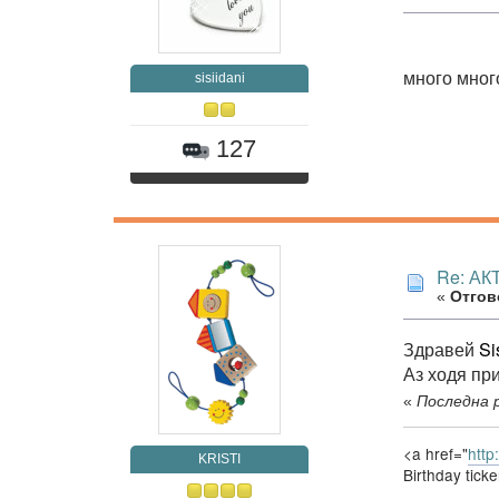
много мног
sisiidani
127
Re: А
«
Отгово
Здравей
Si
Аз ходя пр
«
Последна р
<a href="
http:
KRISTI
Birthday ticke