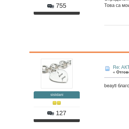
Това са мо
755
Re: А
«
Отгово
beayti благ
sisiidani
127