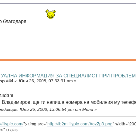
о благодаря
КТУАЛНА ИНФОРМАЦИЯ ЗА СПЕЦИАЛИСТ ПРИ ПРОБЛЕ
р #44 -:
Юни 26, 2008, 07:33:31 am »
siidani
!
и Владимиров, ще ти напиша номера на мобилния му телефон
едакция: Юни 26, 2008, 13:06:54 pm от Мели
»
//lilypie.com/
"><img src="
http://lb2m.lilypie.com/AozZp3.png
" width="200
rs" /></a>