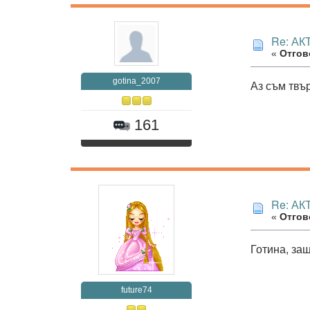
Re: А
«
Отгово
gotina_2007
Аз съм твъ
161
Re: А
«
Отгово
Готина, за
future74