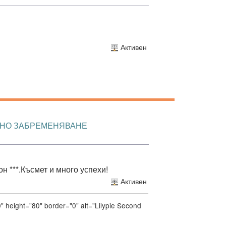
Активен
МНО ЗАБРЕМЕНЯВАНЕ
 ***.Късмет и много успехи!
Активен
" height="80" border="0" alt="Lilypie Second