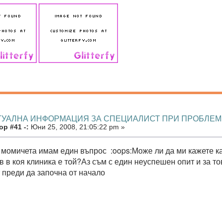
КТУАЛНА ИНФОРМАЦИЯ ЗА СПЕЦИАЛИСТ ПРИ ПРОБЛЕ
р #41 -:
Юни 25, 2008, 21:05:22 pm »
 момичета имам един въпрос :oops:Може ли да ми кажете ка
 в коя клиника е той?Аз съм с един неуспешен опит и за тов
 преди да започна от начало