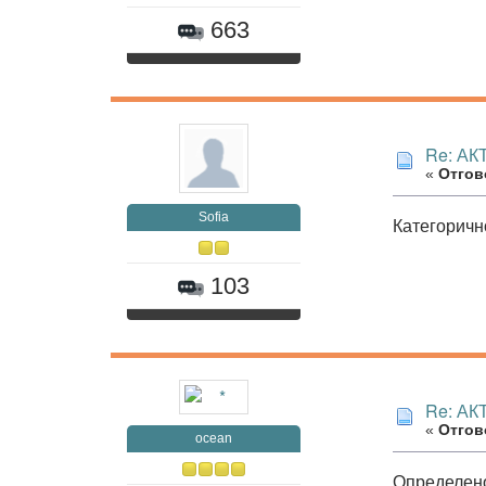
663
Re: А
«
Отгово
Sofia
Категорично
103
Re: А
«
Отгово
ocean
Определе