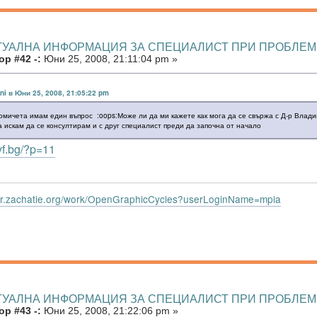
КТУАЛНА ИНФОРМАЦИЯ ЗА СПЕЦИАЛИСТ ПРИ ПРОБЛЕ
р #42 -:
Юни 25, 2008, 21:11:04 pm »
ani в Юни 25, 2008, 21:05:22 pm
омичета имам един въпрос :oops:Може ли да ми кажете как мога да се свържа с Д-р Влади
а искам да се консултирам и с друг специалист преди да започна от начало
vf.bg/?p=11
dar.zachatie.org/work/OpenGraphicCycles?userLoginName=mpia
КТУАЛНА ИНФОРМАЦИЯ ЗА СПЕЦИАЛИСТ ПРИ ПРОБЛЕ
р #43 -:
Юни 25, 2008, 21:22:06 pm »