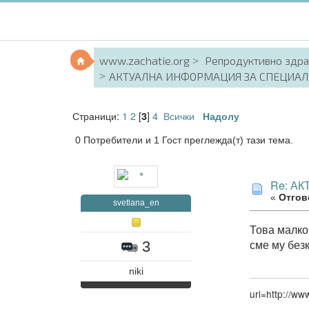
www.zachatie.org
Репродуктивно здр
АКТУАЛНА ИНФОРМАЦИЯ ЗА СПЕЦИАЛ
Страници:
1
2
[
]
4
Всички
3
Надолу
0 Потребители и 1 Гост преглежда(т) тази тема.
Re: А
«
Отгово
svetlana_en
Това малко
сме му без
3
niki
url=http://w