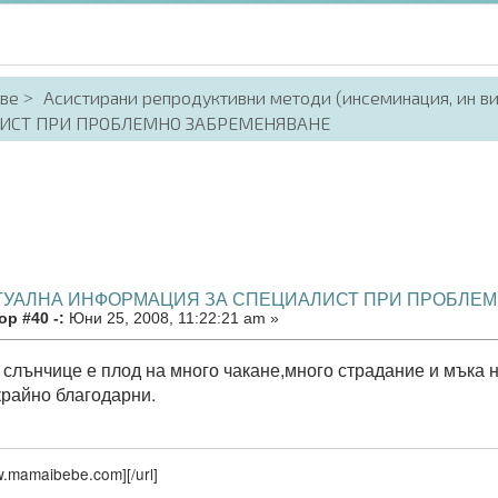
аве
Асистирани репродуктивни методи (инсеминация, ин в
ИСТ ПРИ ПРОБЛЕМНО ЗАБРЕМЕНЯВАНЕ
КТУАЛНА ИНФОРМАЦИЯ ЗА СПЕЦИАЛИСТ ПРИ ПРОБЛЕ
р #40 -:
Юни 25, 2008, 11:22:21 am »
 слънчице е плод на много чакане,много страдание и мъка н
крайно благодарни.
ww.mamaibebe.com]
[/url]