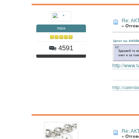
Re: А
«
Отгово
mpia
Цитат на: sisiid
4591
Здравей те м
опит и за тов
http://www.i
http://calen
Re: А
«
Отгово