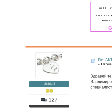
Re: А
«
Отгово
Здравей те
Владимиров
sisiidani
специалист
127