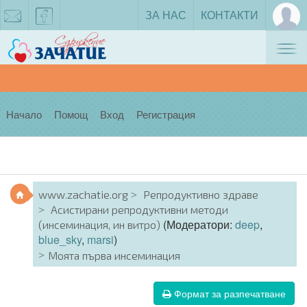
ЗА НАС
КОНТАКТИ
Tog
zachatie@gmail.com
facebook
nav
Начало
Помощ
Вход
Регистрация
www.zachatie.org
Репродуктивно здраве
Асистирани репродуктивни методи
(Модератори:
deep
,
(инсеминация, ин витро)
blue_sky
,
marsi
)
Моята първа инсеминация
Формат за разпечатване