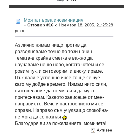
Моята първа инсеминация
«
Отговор #16 -:
Ноември 18, 2005, 21:25:28
pm »
Аз лично нямам нищо против да
разводняваме точно по този начин
темата-в крайна сметка е важно да
научаваме нещо ново, когато четем и се
ровим тук, и си говорим, и дискутираме.
Пък дали е успешно инсе-то ще се чуе
като му дойде времето. Нямам нито сили,
нито желание да го мисля и да му се
притеснявам. Каквото зависеше от мен-
направих го. Вече и настроението ми се
оправи. Направо съм учудващо спокойна-
не мога да се позная
Благодаря ви за пожеланията, момичета!
Активен