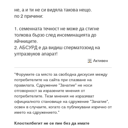
не, а и ти не си видяла такова нещо.
по 2 причини:
1. семенната течност не може да стигне
толкова бързо след инсеминацията до
яйчниците.
2. АБСУРД е да видиш сперматозоид на
ултразвуков апарат!
Активен
"Форумите са място за свободна дискусия между
потребителите на сайта при спазване на
правилата. Сдружение "Зачатие" не носи
отговорност за изразените мнения от
потребителите. Тези мнения не изразяват
официалното становище на сдружение "Зачатие",
освен в случаите, когато са публикувани изрично от
името на сдружението."
Клостилбегит не се пие без да имате