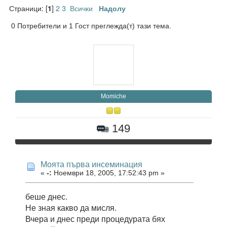
Страници: [
]
2
3
Всички
1
Надолу
0 Потребители и 1 Гост преглежда(т) тази тема.
Momiche
149
Моята първа инсеминация
«
-:
Ноември 18, 2005, 17:52:43 pm »
беше днес.
Не зная какво да мисля.
Вчера и днес преди процедурата бях