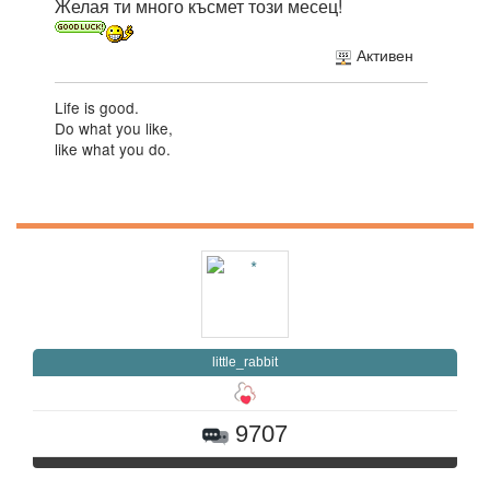
Желая ти много късмет този месец!
Активен
Life is good.
Do what you like,
like what you do.
little_rabbit
9707