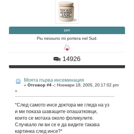
jam
Piu nessuno mi portera nel Sud.
14926
Моята първа инсеминация
«
Отговор #4 -:
Ноември 18, 2005, 20:17:02 pm
»
"След самото инсе доктора ме гледа на уз
и ми показа шаващите опашатковци,
които се мотаха около фоликулите.
Случвало ли ви се е да видите такава
картинка след инсе?"