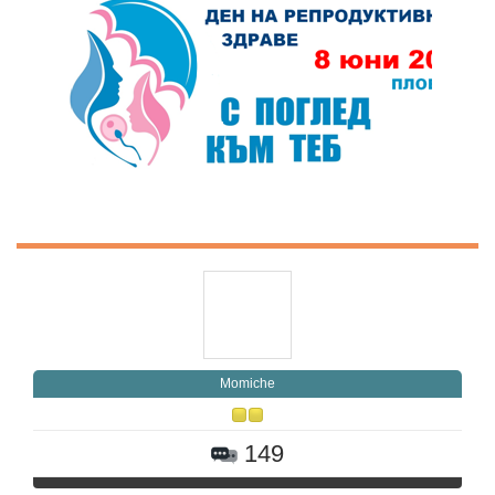
Momiche
149