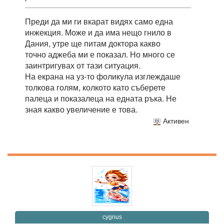
Преди да ми ги вкарат видях само една
инжекция. Може и да има нещо гнило в
Дания, утре ще питам доктора какво
точно аджеба ми е показал. Но много се
заинтригувах от тази ситуация.
На екрана на уз-то фоликула изглеждаше
толкова голям, колкото като съберете
палеца и показалеца на едната ръка. Не
зная какво увеличение е това.
Активен
cygnus