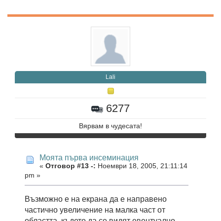
Lali
6277
Вярвам в чудесата!
Моята първа инсеминация
«
Отговор #13 -:
Ноември 18, 2005, 21:11:14
pm »
Възможно е на екрана да е направено
частично увеличение на малка част от
областта, където да се видят евентуално