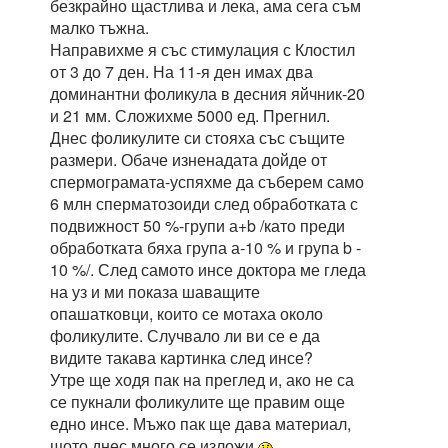
безкрайно щастлива и лека, ама сега съм
малко тъжна.
Направихме я със стимулация с Клостил
от 3 до 7 ден. На 11-я ден имах два
доминантни фоликула в десния яйчник-20
и 21 мм. Сложихме 5000 ед. Прегнил.
Днес фоликулите си стояха със същите
размери. Обаче изненадата дойде от
спермограмата-успяхме да съберем само
6 млн сперматозоиди след обработката с
подвижност 50 %-групи а+b /като преди
обработката бяха група а-10 % и група b -
10 %/. След самото инсе доктора ме гледа
на уз и ми показа шаващите
опашатковци, които се мотаха около
фоликулите. Случвало ли ви се е да
видите такава картинка след инсе?
Утре ще ходя пак на преглед и, ако не са
се пукнали фоликулите ще правим още
едно инсе. Мъжо пак ще дава материал,
щото днес много се изложи