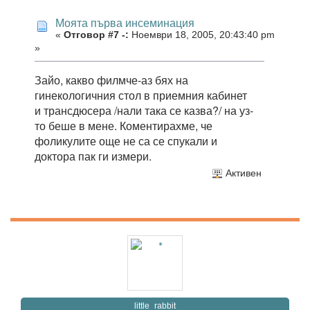
Моята първа инсеминация
«
Отговор #7 -:
Ноември 18, 2005, 20:43:40 pm
»
Зайо, какво филмче-аз бях на
гинекологичния стол в приемния кабинет
и трансдюсера /нали така се казва?/ на уз-
то беше в мене. Коментирахме, че
фоликулите още не са се спукали и
доктора пак ги измери.
Активен
little_rabbit