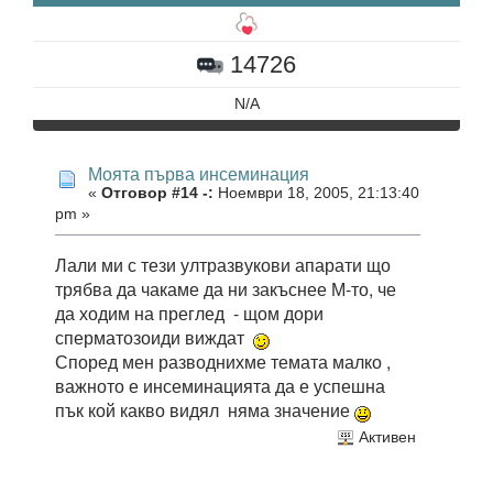
14726
N/A
Моята първа инсеминация
«
Отговор #14 -:
Ноември 18, 2005, 21:13:40
pm »
Лали ми с тези ултразвукови апарати що
трябва да чакаме да ни закъснее М-то, че
да ходим на преглед - щом дори
сперматозоиди виждат
Според мен разводнихме темата малко ,
важното е инсеминацията да е успешна
пък кой какво видял няма значение
Активен