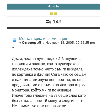
Momiche
149
Моята първа инсеминация
«
Отговор #5 -:
Ноември 18, 2005, 20:29:25 pm
»
Джам, честна дума-видях 2-3 плувци-с
главички и опашки, които пулсираха и
изглеждаха точно както съм ги виждала
по картинки и филми! Сега като се сещам
и наистина ми звучи невероятно, но още
пред очите ми е пръста на доктора върху
монитора, който ми ги показваше.
Иначе това гледане на уз беше след като
бях лежала поне 15 минути след инсе-то.
Не твърдя, че съм права-даже