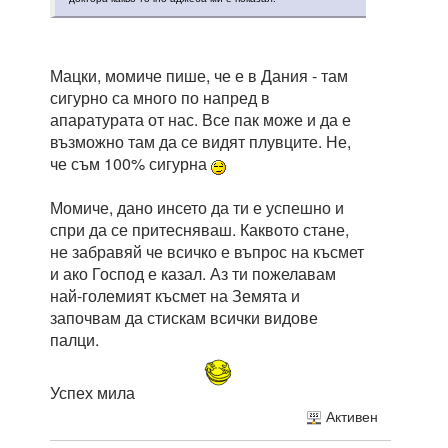
Мацки, момиче пише, че е в Дания - там
сигурно са много по напред в
апаратурата от нас. Все пак може и да е
възможно там да се видят плувците. Не,
че съм 100% сигурна
Момиче, дано инсето да ти е успешно и
спри да се притесняваш. Каквото стане,
не забравяй че всичко е въпрос на късмет
и ако Господ е казал. Аз ти пожелавам
най-големият късмет на Земята и
започвам да стискам всички видове
палци.
Успех мила
Активен