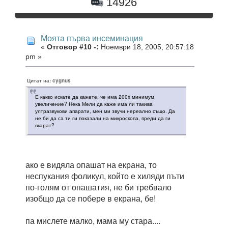
14926
Моята първа инсеминация
«
Отговор #10 -:
Ноември 18, 2005, 20:57:18
pm »
Цитат на: cygnus
Е какво искате да кажете, че има 200x минимум
увеличение? Нека Мели да каже има ли такива
ултразвукови апарати, мен ми звучи нереално също. Да
не би да са ти ги показали на микроскопа, преди да ги
вкарат?
ако е видяла опашат на екрана, то
неспукания фоликул, който е хиляди пъти
по-голям от опашатия, не би требвало
изобщо да се побере в екрана, бе!
па мислете малко, мама му стара....