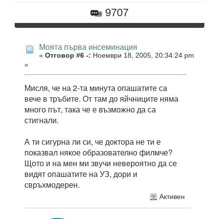
9707
Моята първа инсеминация
«
Отговор #6 -:
Ноември 18, 2005, 20:34:24 pm
»
Мисля, че на 2-та минута опашатите са
вече в тръбите. От там до яйчниците няма
много път, така че е възможно да са
стигнали.
А ти сигурна ли си, че доктора не ти е
показвал някое образователно филмче?
Щото и на мен ми звучи невероятно да се
видят опашатите на УЗ, дори и
свръхмодерен.
Активен