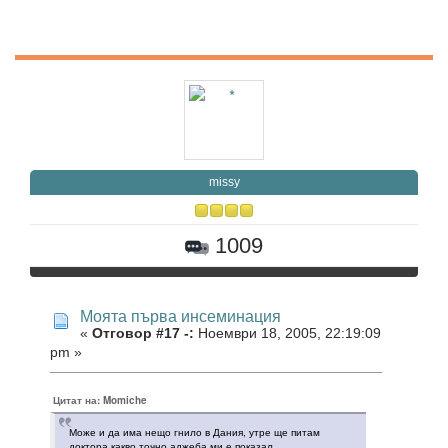
missy
1009
Моята първа инсеминация
«
Отговор #17 -:
Ноември 18, 2005, 22:19:09
pm »
Цитат на: Momiche
Може и да има нещо гнило в Дания, утре ще питам
доктора какво точно аджеба ми е показал.