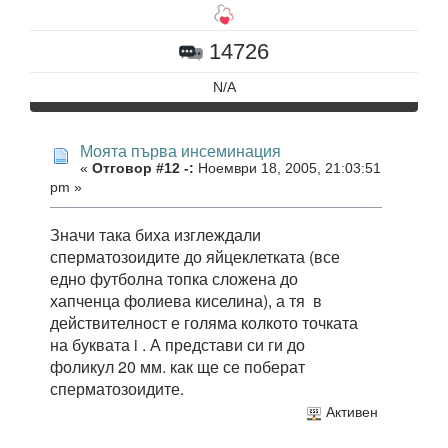
14726
N/A
Моята първа инсеминация
«
Отговор #12 -:
Ноември 18, 2005, 21:03:51
pm »
Значи така биха изглеждали
сперматозоидите до яйцеклетката (все
едно футболна топка сложена до
хапченца фолиева киселина), а тя в
действителност е голяма колкото точката
на буквата i . А представи си ги до
фоликул 20 мм. как ще се поберат
сперматозоидите.
Активен