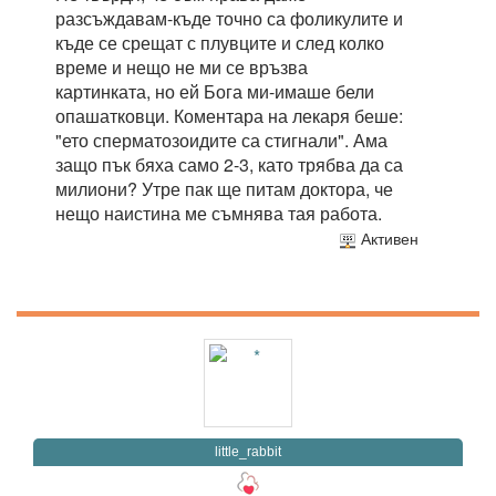
разсъждавам-къде точно са фоликулите и
къде се срещат с плувците и след колко
време и нещо не ми се връзва
картинката, но ей Бога ми-имаше бели
опашатковци. Коментара на лекаря беше:
"ето сперматозоидите са стигнали". Ама
защо пък бяха само 2-3, като трябва да са
милиони? Утре пак ще питам доктора, че
нещо наистина ме съмнява тая работа.
Активен
little_rabbit