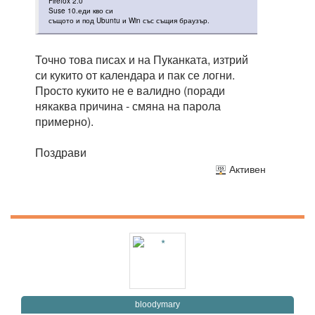
Firefox 2.0
Suse 10.еди кво си
същото и под Ubuntu и Win със същия браузър.
Точно това писах и на Пуканката, изтрий
си кукито от календара и пак се логни.
Просто кукито не е валидно (поради
някаква причина - смяна на парола
примерно).
Поздрави
Активен
bloodymary