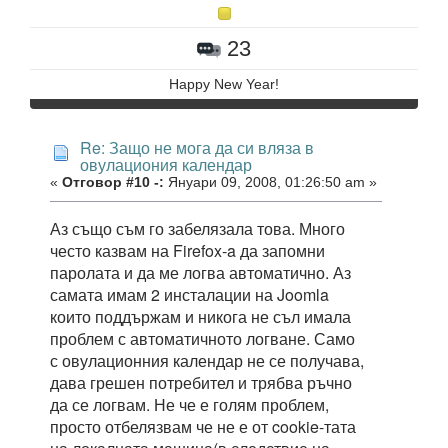
23
Happy New Year!
Re: Защо не мога да си вляза в
овулациония календар
«
Отговор #10 -:
Януари 09, 2008, 01:26:50 am »
Аз също съм го забелязала това. Много
често казвам на Firefox-a да запомни
паролата и да ме логва автоматично. Аз
самата имам 2 инсталации на Joomla
които поддържам и никога не съл имала
проблем с автоматичното логване. Само
с овулационния календар не се получава,
дава грешен потребител и трябва ръчно
да се логвам. Не че е голям проблем,
просто отбелязвам че не е от cookie-тата