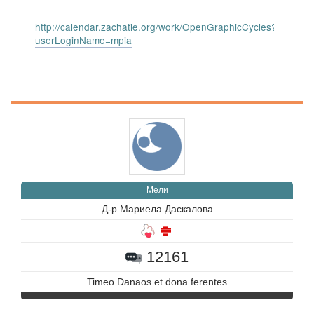
http://calendar.zachatie.org/work/OpenGraphicCycles?
userLoginName=mpia
Мели
Д-р Мариела Даскалова
12161
Timeo Danaos et dona ferentes