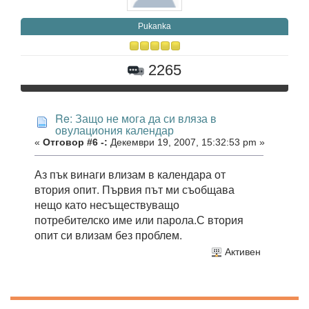
Pukanka
2265
Re: Защо не мога да си вляза в
овулациония календар
«
Отговор #6 -:
Декември 19, 2007, 15:32:53 pm »
Аз пък винаги влизам в календара от
втория опит. Първия път ми съобщава
нещо като несъществуващо
потребителско име или парола.С втория
опит си влизам без проблем.
Активен