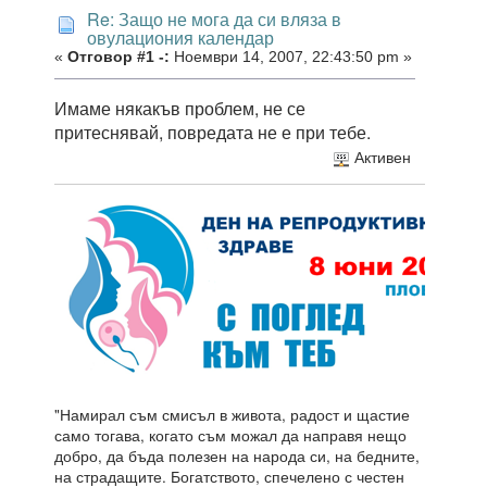
Re: Защо не мога да си вляза в
овулациония календар
«
Отговор #1 -:
Ноември 14, 2007, 22:43:50 pm »
Имаме някакъв проблем, не се
притеснявай, повредата не е при тебе.
Активен
"Намирал съм смисъл в живота, радост и щастие
само тогава, когато съм можал да направя нещо
добро, да бъда полезен на народа си, на бедните,
на страдащите. Богатството, спечелено с честен