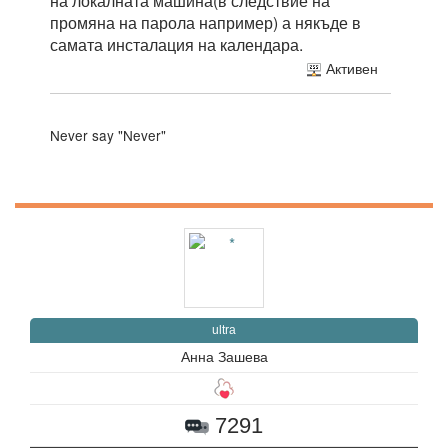
на локалната машина(в следствие на
промяна на парола например) а някъде в
самата инсталация на календара.
Активен
Never say "Never"
ultra
Анна Зашева
7291