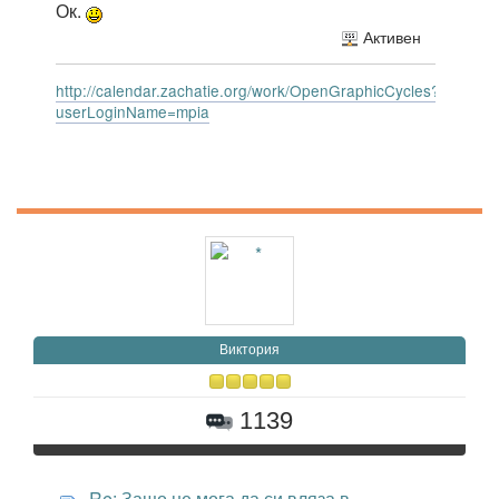
Ок.
Активен
http://calendar.zachatie.org/work/OpenGraphicCycles?
userLoginName=mpia
Виктория
1139
Re: Защо не мога да си вляза в