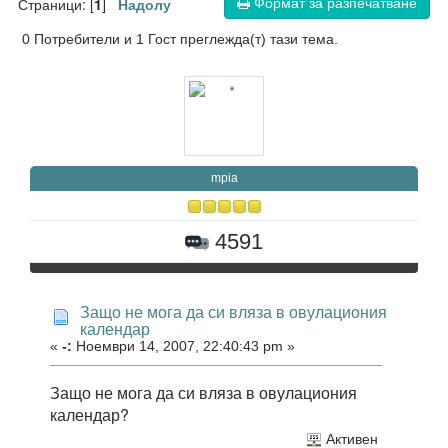
Формат за разпечатване
Страници: [
]
1
Надолу
0 Потребители и 1 Гост преглежда(т) тази тема.
mpia
4591
Защо не мога да си вляза в овулациония
календар
«
-:
Ноември 14, 2007, 22:40:43 pm »
Защо не мога да си вляза в овулациония
календар?
Активен