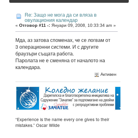
Re: Защо не мога да си вляза в
овулациония календар
«
Отговор #11 -:
Януари 09, 2008, 10:33:34 am »
Мда, аз затова споменах, че се логвам от
3 операционни системи. И с другите
браузъри същата работа.
Паролата не е сменяна от началото на
календара.
Активен
“Experience is the name every one gives to their
mistakes.” Oscar Wilde