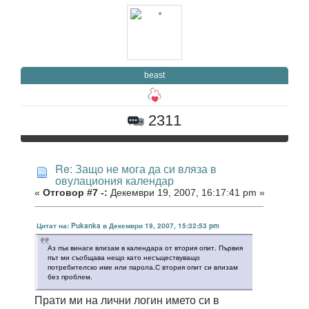
beast
2311
Re: Защо не мога да си вляза в
овулациония календар
«
Отговор #7 -:
Декември 19, 2007, 16:17:41 pm »
Цитат на: Pukanka в Декември 19, 2007, 15:32:53 pm
Аз пък винаги влизам в календара от втория опит. Първия
път ми съобщава нещо като несъществуващо
потребителско име или парола.С втория опит си влизам
без проблем.
Прати ми на лични логин името си в