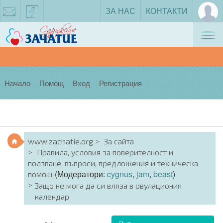
ЗА НАС
КОНТАКТИ
Tog
zachatie@gmail.com
facebook
nav
Начало
Помощ
Вход
Регистрация
www.zachatie.org
За сайта
Правила, условия за поверителност и
ползване, въпроси, предложения и техническа
(Модератори:
cygnus
,
jam
,
beast
)
помощ
Защо не мога да си вляза в овулациония
календар