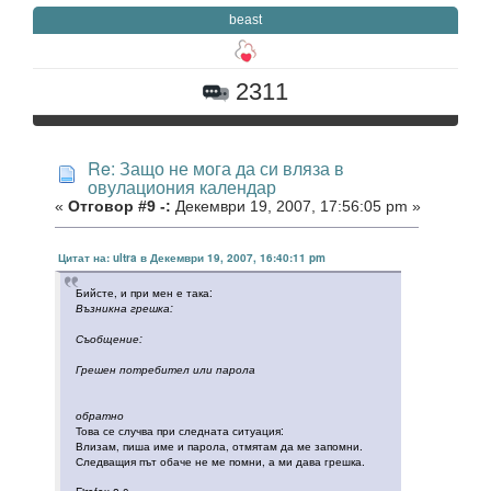
beast
2311
Re: Защо не мога да си вляза в
овулациония календар
«
Отговор #9 -:
Декември 19, 2007, 17:56:05 pm »
Цитат на: ultra в Декември 19, 2007, 16:40:11 pm
Бийсте, и при мен е така:
Възникна грешка:
Съобщение:
Грешен потребител или парола
обратно
Това се случва при следната ситуация:
Влизам, пиша име и парола, отмятам да ме запомни.
Следващия път обаче не ме помни, а ми дава грешка.