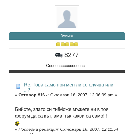
Змимка
8277
Сссссссссссссссссс...
Re: Това само при мен ли се случва или
...?
«
Отговор #16 -:
Октомври 16, 2007, 12:06:39 pm »
Бийсте, злато си ти!Може мъжете ни в тоя
форум да са кът, ама пък какви са само!!!
«
Последна редакция: Октомври 16, 2007, 12:11:54