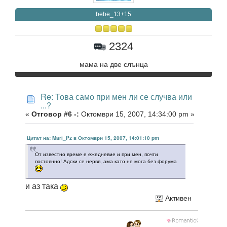
bebe_13+15
2324
мама на две слънца
Re: Това само при мен ли се случва или
...?
«
Отговор #6 -:
Октомври 15, 2007, 14:34:00 pm »
Цитат на: Mari_Pz в Октомври 15, 2007, 14:01:10 pm
От известно време е ежедневие и при мен, почти
постоянно! Адски се нервя, ама като не мога без форума
и аз така
Активен