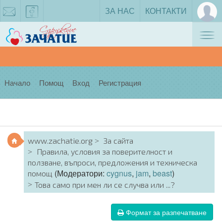
ЗА НАС
КОНТАКТИ
Tog
zachatie@gmail.com
facebook
nav
Начало
Помощ
Вход
Регистрация
www.zachatie.org
За сайта
Правила, условия за поверителност и
ползване, въпроси, предложения и техническа
(Модератори:
cygnus
,
jam
,
beast
)
помощ
Това само при мен ли се случва или ...?
Формат за разпечатване