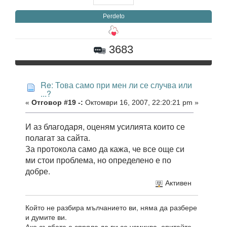
Perdeto
3683
Re: Това само при мен ли се случва или
...?
«
Отговор #19 -:
Октомври 16, 2007, 22:20:21 pm »
И аз благодаря, оценям усилията които се
полагат за сайта.
За протокола само да кажа, че все още си
ми стои проблема, но определено е по
добре.
Активен
Който не разбира мълчанието ви, няма да разбере
и думите ви.
Ако съдбата е спряла да ви се усмихва, опитайте