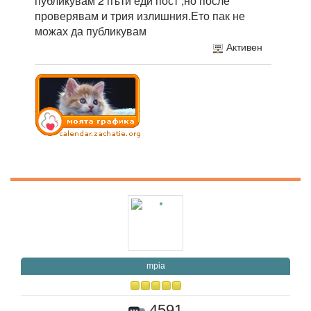
публикувам 2 пъти еди пост ,но после
проверявам и трия излишния.Ето пак не
можах да публикувам
Активен
mpia
4591