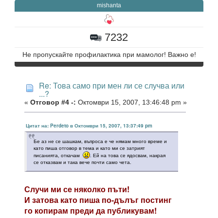
mishanta
7232
Не пропускайте профилактика при мамолог! Важно е!
Re: Това само при мен ли се случва или
...?
«
Отговор #4 -:
Октомври 15, 2007, 13:46:48 pm »
Цитат на: Perdeto в Октомври 15, 2007, 13:37:49 pm
Бе аз не се шашкам, въпроса е че нямам много време и
като пиша отговор в тема и като ми се затрият
писанията, откачам
. Ей на това се ядосвам, накрая
се отказвам и така вече почти само чета.
Случи ми се няколко пъти!
И затова като пиша по-дълъг постинг
го копирам преди да публикувам!