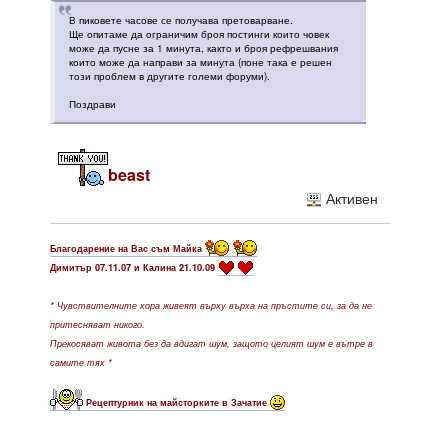
В пиковете часове се получава претоварване.
Ще опитаме да ограничим броя постинги които човек
може да пусне за 1 минута, както и броя рефрешвания
които може да направи за минута (поне така е решен
този проблем в другите големи форуми).
Поздрави
beast
Активен
Благодарение на Вас съм Майка
Димитър 07.11.07 и Калина 21.10.09
* Чувствителните хора живеят върху върха на пръстите си, за да не
притесняват никого.
Прекосяват живота без да вдигат шум, защото целият шум е вътре в
самите тях *
Рецептурник на майсторките в Зачатие