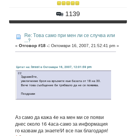
1139
Re: Това само при мен ли се случва или
...?
«
Отговор #18 -:
Октомври 16, 2007, 21:52:41 pm »
Цитат на: beast в Октомври 16, 2007, 12:01:59 pm
Здравейте,
увеличихме броя на връзките към базата от 18 на 30.
Вече това съобщение би трябвало да не се появява.
Поздрави
Аз само да кажа 4е на мен ми се появи
днес около 16 4аса-само за информация
го казвам да знаете!И все пак благодаря!