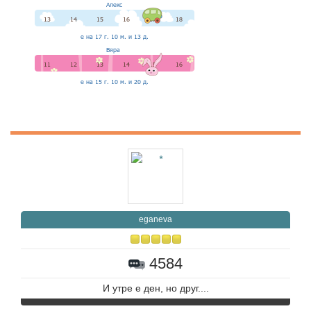
eganeva
4584
И утре е ден, но друг....