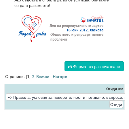
се да я разсмеете!
Формат за разпечатване
Страници: [
]
2
Всички
1
Нагоре
Отиди на: