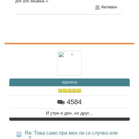
pm от Мимка
»
Активен
eganeva
4584
И утре е ден, но друг....
Re: Това само при мен ли се случва или
...?