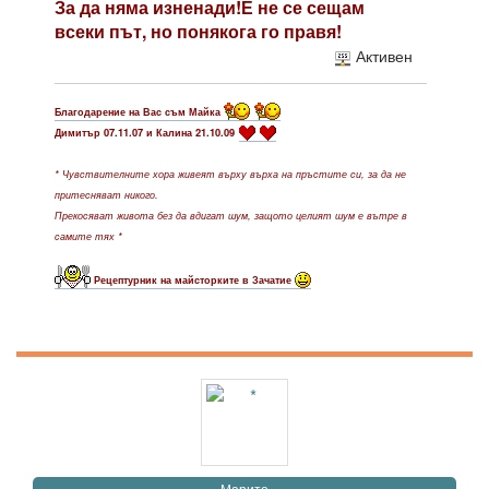
За да няма изненади!Е не се сещам
всеки път, но понякога го правя!
Активен
Благодарение на Вас съм Майка
Димитър 07.11.07 и Калина 21.10.09
* Чувствителните хора живеят върху върха на пръстите си, за да не
притесняват никого.
Прекосяват живота без да вдигат шум, защото целият шум е вътре в
самите тях *
Рецептурник на майсторките в Зачатие