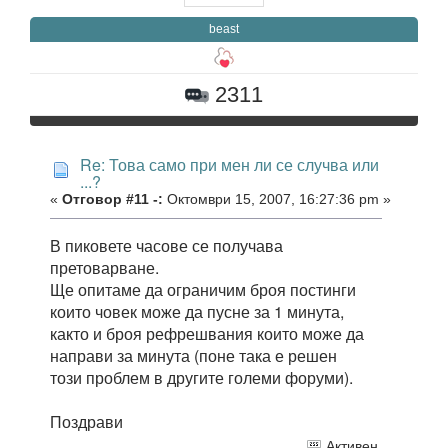
beast
2311
Re: Това само при мен ли се случва или
...?
«
Отговор #11 -:
Октомври 15, 2007, 16:27:36 pm »
В пиковете часове се получава
претоварване.
Ще опитаме да ограничим броя постинги
които човек може да пусне за 1 минута,
както и броя рефрешвания които може да
направи за минута (поне така е решен
този проблем в другите големи форуми).
Поздрави
Активен