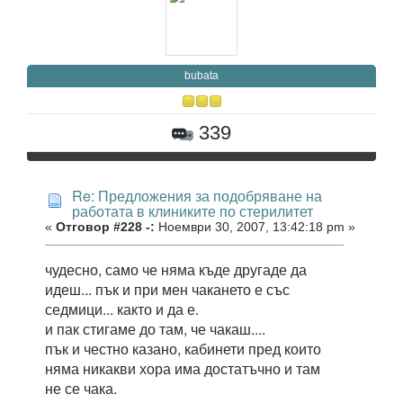
bubata
339
Re: Предложения за подобряване на
работата в клиниките по стерилитет
«
Отговор #228 -:
Ноември 30, 2007, 13:42:18 pm »
чудесно, само че няма къде другаде да
идеш... пък и при мен чакането е със
седмици... както и да е.
и пак стигаме до там, че чакаш....
пък и честно казано, кабинети пред които
няма никакви хора има достатъчно и там
не се чака.