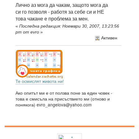
Лично аз мога да чакам, защото мога да
си го позволя - работя за себе си и НЕ
това чакане е проблема за мен.
«
Последна редакция: Ноември 30, 2007, 13:23:56
pm от evro
»
Активен
Те осмислят живота ни!
Ако опитът ми е от ползва поне за един човек -
това е смисъла на присъствието ми (отново и
понякога) evro_angelova@yahoo.com