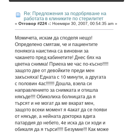
Re: Предложения за подобряване на
работата в клиниките по стерилитет
«
Отговор #224 -:
Ноември 30, 2007, 00:54:35 am »
Момичета, искам да споделя нещо!
Определено смятам, че и пациентите
понякога наистина са виновни за
чакането пред кабинетите! Днес бях на
цветна снимка! Приеха ме час по-късно!!!!!
защото две от девойките преди мен
закъсняха! Едната с 10 минути, а другата
с половин 4ас!!!!!!! Дошла, взела си
направлението за снимката и отишла
някъде!!!! Обиколиха болницата да я
търсят и не могат да ме вкарат мен,
защото всеки момент я 4акат да се появи
от някъде, а нейната докторка вдига
патардия до небето, 4е иска да си ходи и
обикаля да я търси!!!!! Безумие!!! Как може