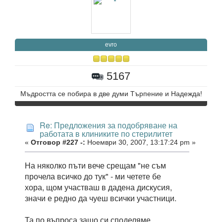
evro
5167
Мъдростта се побира в две думи Търпение и Надежда!
Re: Предложения за подобряване на
работата в клиниките по стерилитет
«
Отговор #227 -:
Ноември 30, 2007, 13:17:24 pm »
На няколко пъти вече срещам "не съм
прочела всичко до тук" - ми четете бе
хора, щом участваш в дадена дискусия,
значи е редно да чуеш всички участници.
Та по въпроса защо си споделяме