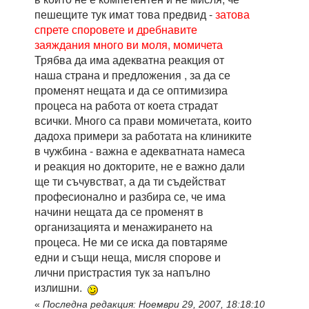
пешещите тук имат това предвид -
затова
спрете споровете и дребнавите
заяждания много ви моля, момичета
Трябва да има адекватна реакция от
наша страна и предложения , за да се
променят нещата и да се оптимизира
процеса на работа от коета страдат
всички. Много са прави момичетата, които
дадоха примери за работата на клиниките
в чужбина - важна е адекватната намеса
и реакция но докторите, не е важно дали
ще ти съчувстват, а да ти съдействат
професионално и разбира се, че има
начини нещата да се променят в
организацията и менажирането на
процеса. Не ми се иска да повтаряме
едни и същи неща, мисля спорове и
лични пристрастия тук за напълно
излишни.
«
Последна редакция: Ноември 29, 2007, 18:18:10