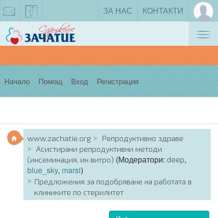
ЗА НАС
КОНТАКТИ
Tog
zachatie@gmail.com
facebook
nav
Начало
Помощ
Вход
Регистрация
www.zachatie.org
Репродуктивно здраве
Асистирани репродуктивни методи
(Модератори:
deep
,
(инсеминация, ин витро)
blue_sky
,
marsi
)
Предложения за подобряване на работата в
клиниките по стерилитет