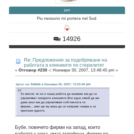
jam
Piu nessuno mi portera nel Sud.
14926
Re: Предложения за подобряване на
работата в клиниките по стерилитет
«
Отговор #230 -:
Ноември 30, 2007, 13:48:45 pm »
Цитат на: bubata в Ноември 30, 2007, 12:22:46 pm
Аз мисля, че не е наша работа да казваме как да си
управляват лекарите клиниките.Все едно някой да ми
дава акъл как да управлявам собствената си
фирма....ами ще му кажа да си направи такава и си
приложи идеите.
Бубе, повечето фирми на запад, които
работят с хора, имат телефони, форми по