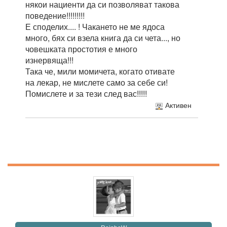
някои нациенти да си позволяват такова
поведение!!!!!!!!!
Е споделих.... ! Чакането не ме ядоса
много, бях си взела книга да си чета..., но
човешката простотия е много
изнервяща!!!
Така че, мили момичета, когато отивате
на лекар, не мислете само за себе си!
Помислете и за тези след вас!!!!!
Активен