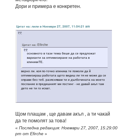
Дори и примера е конкретен.
Цитат на: лили в Ноември 27, 2007, 11:54:21 am
Цитат на: Efirche
основното в тази тема беше да се предложат
варианти за оптимизиране на работата в
клиникиТЕ.
верно ли. коя по-точно клиника те помоли да й
оптимизираш работата щото видиш ли тя не може да се
оправи без теб. разяснявам ти и дълбочината на моето
послание в предишният ми постинг - не давай акъл там
дето не ти го искат.
Щом плащам , ще давам акъл , а ти чакай
да те помолят за това!
«
Последна редакция: Ноември 27, 2007, 15:29:00
pm от Efirche
»