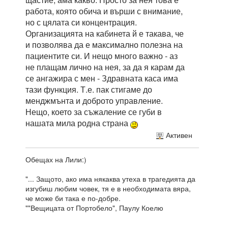
работа, която обича и върши с внимание,
но с цялата си концентрация.
Организацията на кабинета й е такава, че
и позволява да е максимално полезна на
пациентите си. И нещо много важно - аз
не плащам лично на нея, за да я карам да
се ангажира с мен - Здравната каса има
тази функция. Т.е. пак стигаме до
менджмънта и доброто управление.
Нещо, което за съжаление се губи в
нашата мила родна страна
Активен
Обещах на Лили:)
"... Защото, ако има някаква утеха в трагедията да
изгубиш любим човек, тя е в необходимата вяра,
че може би така е по-добре.
""Вещицата от Портобело", Паулу Коелю