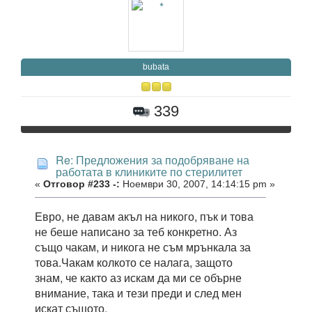
bubata
339
Re: Предложения за подобряване на
работата в клиниките по стерилитет
«
Отговор #233 -:
Ноември 30, 2007, 14:14:15 pm »
Евро, не давам акъл на никого, пък и това
не беше написано за теб конкретно. Аз
също чакам, и никога не съм мрънкала за
това.Чакам колкото се налага, защото
знам, че както аз искам да ми се обърне
внимание, така и тези преди и след мен
искат същото.