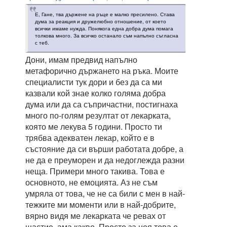
Е, Гане, тва държене на ръце е малко пресилено. Става
дума за реакция и дружелюбно отношение, от което
всички имаме нужда. Понякога една добра дума помага
толкова много. За всичко останало съм напълно съгласна
с теб.
Дони, имам предвид напълно
метафорично държането на ръка. Моите
специалисти тук дори и без да са ми
казвали кой знае колко голяма добра
дума или да са съпричастни, постигнаха
много по-голям резултат от лекарката,
която ме лекува 5 години. Просто ти
трябва адекватен лекар, който е в
състояние да си върши работата добре, а
не да е преуморен и да недоглежда разни
неща. Примери много такива. Това е
основното, не емоцията. Аз не съм
умряла от това, че не са били с мен в най-
тежките ми моменти или в най-добрите,
вярно видя ме лекарката че ревах от
щастие, ама какво. Просто за нея това е