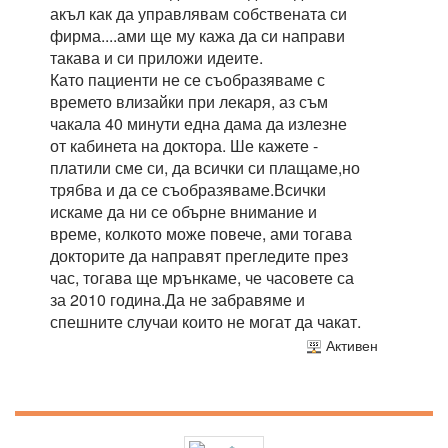
акъл как да управлявам собствената си
фирма....ами ще му кажа да си направи
такава и си приложи идеите.
Като пациенти не се съобразяваме с
времето влизайки при лекаря, аз съм
чакала 40 минути една дама да излезне
от кабинета на доктора. Ше кажете -
платили сме си, да всички си плащаме,но
трябва и да се съобразяваме.Всички
искаме да ни се обърне внимание и
време, колкото може повече, ами тогава
докторите да направят прегледите през
час, тогава ще мрънкаме, че часовете са
за 2010 година.Да не забравяме и
спешните случаи които не могат да чакат.
Активен