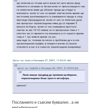
ще попитам аз тогава щото всеки път като висна пред
кабинета и зачакам се питам колко от присъстващите там
са помислили какво да облекат преди да отидат в
клиниката. колко от нас си правят сметка колко време ще
им отнеме разопаковането и опаковането преди и след
прегледа (процедурата). колко от нас се попитаха дали
ако пропуснат чорапогащника няма да се оправят 5
минути по-бързо. колко от нас направиха простата
сметка че ако 10-12 човека са го пропуснали това е 1
спестен час от времето на клиниката и от нашето време.
това е 1 час повече време за нас.
ама къде ти, толкова по-лесно е проблема да е в зле
организирания график, в лекаря и всичко останало
отколкото в нас и в тъпия ни чорапогащник (например)
Цитат на: лили в Ноември 27, 2007, 11:54:21 am
Цитат на: cygnus в Ноември 26, 2007, 21:55:04 pm
Лили имаше предвид да проявим разбиране,
чорапогащника беше просто метафора.
именно!
Посланието е съвсем буквално , а не
метафорично!