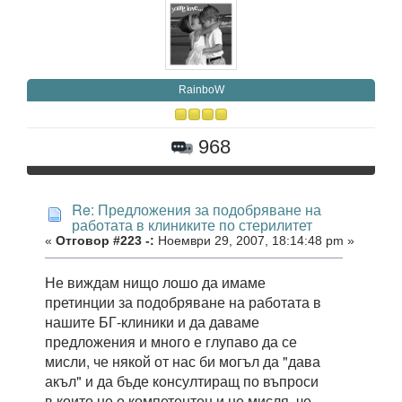
RainboW
968
Re: Предложения за подобряване на
работата в клиниките по стерилитет
«
Отговор #223 -:
Ноември 29, 2007, 18:14:48 pm »
Не виждам нищо лошо да имаме
претинции за подобряване на работата в
нашите БГ-клиники и да даваме
предложения и много е глупаво да се
мисли, че някой от нас би могъл да "дава
акъл" и да бъде консултиращ по въпроси
в които не е компетентен и не мисля, че