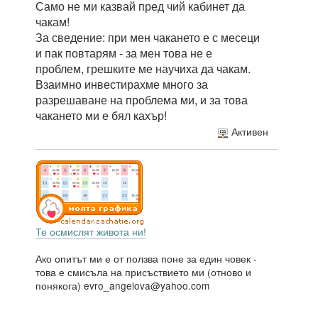
Само не ми казвай пред чий кабинет да
чакам!
За сведение: при мен чакането е с месеци
и пак повтарям - за мен това не е
проблем, грешките ме научиха да чакам.
Взаимно инвестирахме много за
разрешаване на проблема ми, и за това
чакането ми е бял кахър!
Активен
Те осмислят живота ни!
Ако опитът ми е от ползва поне за един човек -
това е смисъла на присъствието ми (отново и
понякога) evro_angelova@yahoo.com