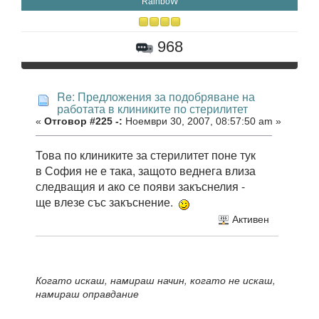
RainboW
968
Re: Предложения за подобряване на
работата в клиниките по стерилитет
«
Отговор #225 -:
Ноември 30, 2007, 08:57:50 am »
Това по клиниките за стерилитет поне тук
в София не е така, защото веднега влиза
следващия и ако се появи закъснелия -
ще влезе със закъснение.
Активен
Когато искаш, намираш начин, когато не искаш,
намираш оправдание