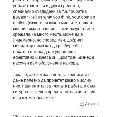
уебсайтовете си и други средства,
специално създадени за т.н. "обратна
връзка" - tell us what you think, your opinion
matters (кажете ни какво мислите, вашето
мнение има значение) - този лозунг съм го
срещала на много места. може да е
лицемерно, но според мен, добрият
мениджър няма как да разбере без
обратна връзка дали управлява
ефективно бизнеса си, щом този бизнес е
насочен към обслужване на хора.
така че, аз си мисля дето за клиниките е
даже полезно да прочетат какво мислим
ние, пациентите, за тяхната работа. и съм
сигурна, че техни представители четат тук
и си вземат бележки.
Активен
"Форумите са място за свободна дискусия между