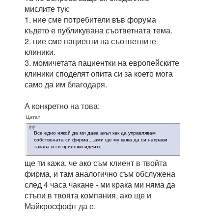
мислите тук:
1. ние сме потребители във форума
където е публикувана съответната тема.
2. ние сме пациенти на съответните
клиники.
3. момичетата пациентки на европейските
клиники споделят опита си за което мога
само да им благодаря.
А конкретно на това:
Цитат
Все едно някой да ми дава акъл как да управлявам
собствената си фирма....ами ще му кажа да си направи
такава и си приложи идеите.
ще ти кажа, че ако съм клиент в твойта
фирма, и там аналогично съм обслужена
след 4 часа чакане - ми крака ми няма да
стъпи в твоята компания, ако ще и
Майкросфофт да е.