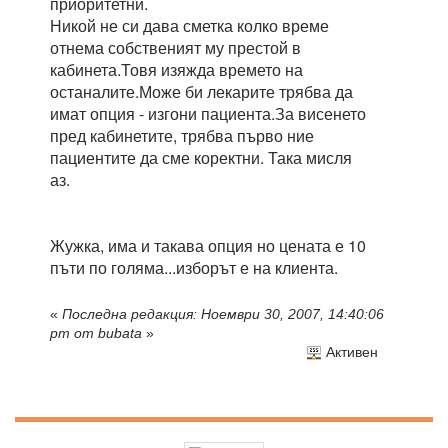
приоритетни.
Никой не си дава сметка колко време
отнема собственият му престой в
кабинета.Товя изяжда времето на
останалите.Може би лекарите трябва да
имат опция - изгони пациента.За висенето
пред кабинетите, трябва първо ние
пациентите да сме коректни. Така мисля
аз.
Жужка, има и такава опция но цената е 10
пъти по голяма...изборът е на клиента.
«
Последна редакция: Ноември 30, 2007, 14:40:06
pm от bubata
»
Активен