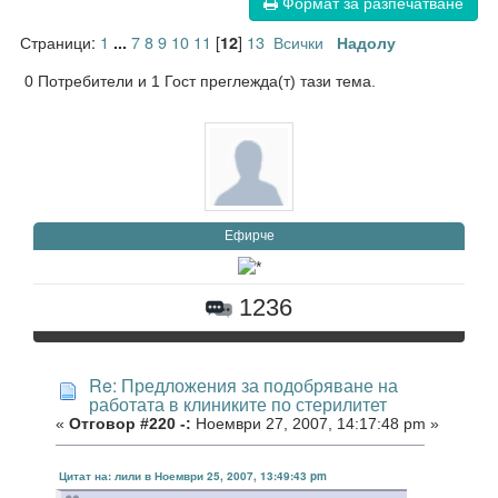
Формат за разпечатване
Страници:
1
7
8
9
10
11
[
]
13
Всички
...
12
Надолу
0 Потребители и 1 Гост преглежда(т) тази тема.
Eфирче
1236
Re: Предложения за подобряване на
работата в клиниките по стерилитет
«
Отговор #220 -:
Ноември 27, 2007, 14:17:48 pm »
Цитат на: лили в Ноември 25, 2007, 13:49:43 pm