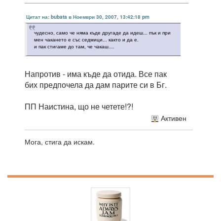
Цитат на: bubata в Ноември 30, 2007, 13:42:18 pm
чудесно, само че няма къде другаде да идеш... пък и при
мен чакането е със седмици... както и да е.
и пак стигаме до там, че чакаш....
Напротив - има къде да отида. Все пак
бих предпочела да дам парите си в Бг.
ПП Наистина, що не четете!?!
Активен
Мога, стига да искам.