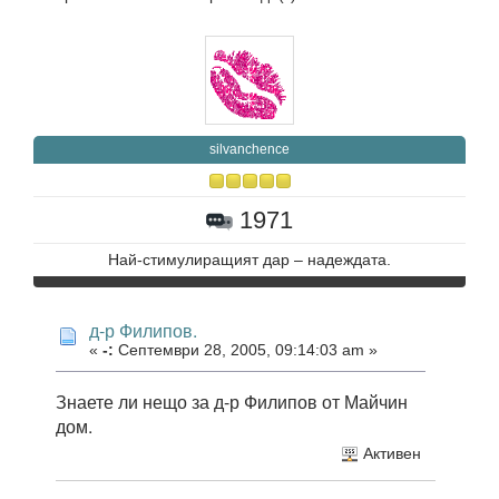
silvanchence
1971
Най-стимулиращият дар – надеждата.
д-р Филипов.
«
-:
Септември 28, 2005, 09:14:03 am »
Знаете ли нещо за д-р Филипов от Майчин
дом.
Активен