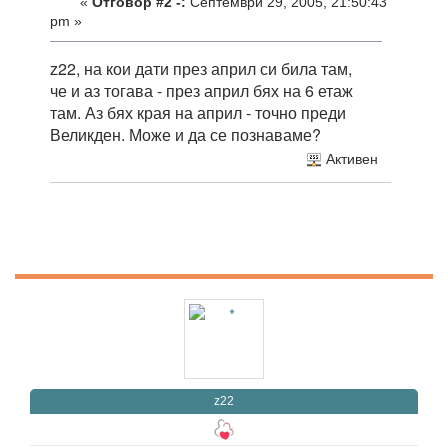
«
Отговор #2 -:
Септември 29, 2005, 21:50:43
pm »
z22, на кои дати през април си била там,
че и аз тогава - през април бях на 6 етаж
там. Аз бях края на април - точно преди
Великден. Може и да се познаваме?
Активен
z22