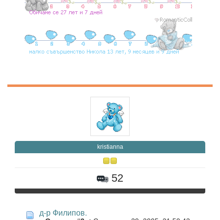
kristianna
52
д-р Филипов.