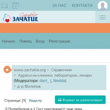
ЗА НАС
КОНТАКТИ
Tog
zachatie@gmail.com
facebook
nav
Начало
Помощ
Вход
Регистрация
www.zachatie.org
Справочник
Адреси на клиники, лаборатории, лекари
(Модератори:
dani_ j
,
Nedda
)
д-р Филипов.
Формат за разпечатване
Страници: [
]
1
Надолу
0 Потребители и 1 Гост преглежда(т) тази тема.