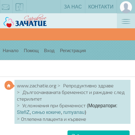
ЗА НАС
КОНТАКТИ
Tog
zachatie@gmail.com
facebook
nav
Начало
Помощ
Вход
Регистрация
www.zachatie.org
Репродуктивно здраве
Дългоочакваната бременност и раждане след
стерилитет
(Модератори:
Усложнения при бременност
StefiZ
,
синьо кокиче
,
rumyanau
)
Отлепена плацента и кървене