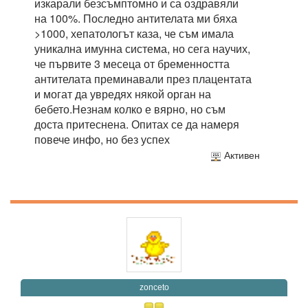
изкарали безсъмптомно и са оздравяли
на 100%. Последно антителата ми бяха
>1000, хепатологът каза, че съм имала
уникална имунна система, но сега научих,
че първите 3 месеца от бременността
антителата преминавали през плацентата
и могат да увредях някой орган на
бебето.Незнам колко е вярно, но съм
доста притеснена. Опитах се да намеря
повече инфо, но без успех
Активен
zonceto