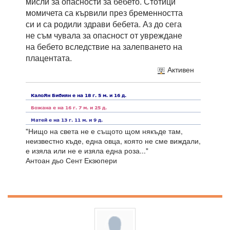
мисли за опасности за бебето. Стотици
момичета са кървили през бременността
си и са родили здрави бебета. Аз до сега
не съм чувала за опасност от увреждане
на бебето вследствие на залепването на
плацентата.
Активен
"Нищо на света не е същото щом някъде там,
неизвестно къде, една овца, която не сме виждали,
е изяла или не е изяла една роза..."
Антоан дьо Сент Екзюпери