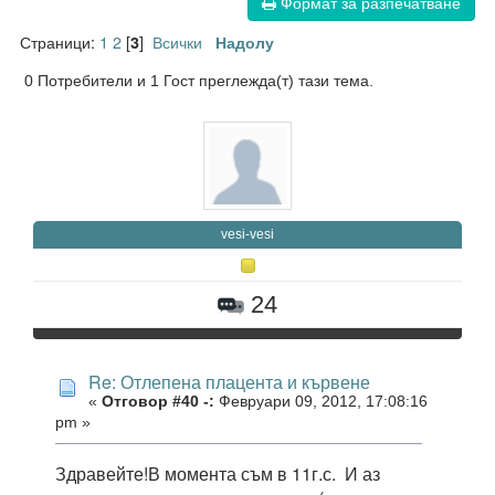
Формат за разпечатване
Страници:
1
2
[
]
Всички
3
Надолу
0 Потребители и 1 Гост преглежда(т) тази тема.
vesi-vesi
24
Re: Отлепена плацента и кървене
«
Отговор #40 -:
Февруари 09, 2012, 17:08:16
pm »
Здравейте!В момента съм в 11г.с. И аз