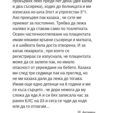
прокървих леко преди пет дена (две капки
и два съсирека), ходих до болницата и ми
изписаха но-шпа 3по1 и утрогестан 3*1.
Ако прокървя пак казаха , че схте ме
приемат за постоянно. Трябва да лежа
наляво и да ставам само по тоалетната.
Освен частичноотлепване на плацентата
имам някакви кръвни съсиреци и матката,
а и шийката била доста отворена. И за
капак лекарката , при която се
регистрирах се изпуснала, че плацентата
може да се залепи пак, но имало
опасност от увреждане на бебето. Казаха
ми след три седмици пак на преглед, но
не ми казаха дали да лежа до тогава.
Имам още едно детенце на 6 години и ми
се къса сърцето , че дори немога да му
сложа да яде.А и си бях записала час за
ранен БХС на 23 и сега се чудя да ходя
или да го отлагам...
Активен