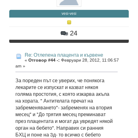
vesi-vesi
24
Re: Отлепена плацента и кървене
«
Отговор #44 -:
Февруари 28, 2012, 11:06:57
am »
За пореден път се уверих, че понякога
лекарите се изпускат и казват някоя
голяма простотия, с която изкарва акъла
на хората. " Антителата пречат на
забременяването"- забременях на втория
месец" и "До трятия месец преминават
през плацентата и могат да увредят някой
орган на бебето". Направих си ранния
БХЦ и поне на 3д- то всичко с бебето