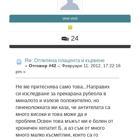
vesi-vesi
24
Re: Отлепена плацента и кървене
«
Отговор #42 -:
Февруари 11, 2012, 17:22:16
pm »
Не ме притеснява само това...Направих
си изследване за прекарана рубеола в
миналото и излезе положително, но
гинеколожката ми каза, че антителата са
много високи и това може да е
проблем.Освен това мъжът ми е болен от
хроничен хепатит Б, а аз съм от много
много малко късметлии, които са го