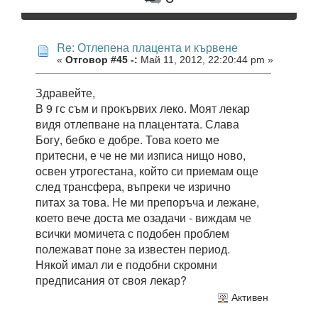
Re: Отлепена плацента и кървене
«
Отговор #45 -:
Май 11, 2012, 22:20:44 pm »
Здравейте,
В 9 гс съм и прокървих леко. Моят лекар
видя отлепване на плацентата. Слава
Богу, бебко е добре. Това което ме
притесни, е че не ми изписа нищо ново,
освен утрогестана, който си приемам още
след трансфера, въпреки че изрично
питах за това. Не ми препоръча и лежане,
което вече доста ме озадачи - виждам че
всички момичета с подобен проблем
полежават поне за известен период.
Някой имал ли е подобни скромни
предписания от своя лекар?
Активен