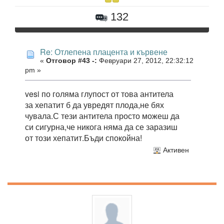
132
Re: Отлепена плацента и кървене
«
Отговор #43 -:
Февруари 27, 2012, 22:32:12
pm »
vesi по голяма глупост от това антитела
за хепатит б да увредят плода,не бях
чувала.С тези антитела просто можеш да
си сигурна,че никога няма да се заразиш
от този хепатит.Бъди спокойна!
Активен