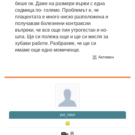
беше ок. Даже на размери върви с една
седмица по- голямо. Проблемът е, че
плацентата е много ниско разположена и
получавам болезнени контраксии
въпреки, че все още пия утрогестан и но-
шпа. Ще си полежа още и ще си мисля за
хубави работи. Разбрахме, че ще си
имаме още едно момиченце.
Активен
pet_nikol
8