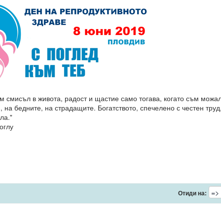
м смисъл в живота, радост и щастие само тогава, когато съм можа
, на бедните, на страдащите. Богатството, спечелено с честен труд
ла."
оглу
Отиди на: