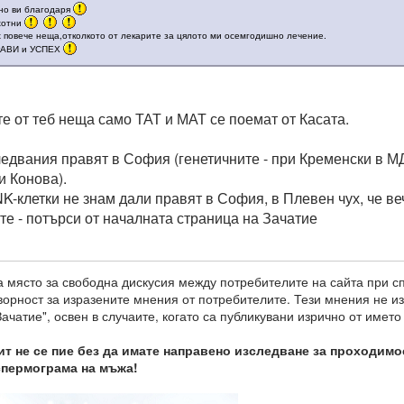
но ви благодаря
хотни
х повече неща,отколкото от лекарите за цялото ми осемгодишно лечение.
АВИ и УСПЕХ
те от теб неща само ТАТ и МАТ се поемат от Касата.
ледвания правят в София (генетичните - при Кременски в МД
и Конова).
NK-клетки не знам дали правят в София, в Плевен чух, че ве
те - потърси от началната страница на Зачатие
 място за свободна дискусия между потребителите на сайта при с
оворност за изразените мнения от потребителите. Тези мнения не 
ачатие", освен в случаите, когато са публикувани изрично от името
т не се пие без да имате направено изследване за проходимо
спермограма на мъжа!