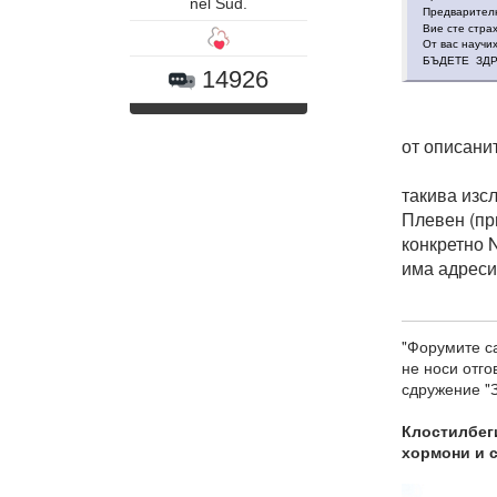
nel Sud.
Предварител
Вие сте стра
От вас научи
БЪДЕТЕ ЗДР
14926
от описани
такива изс
Плевен (пр
конкретно 
има адреси
"Форумите са
не носи отг
сдружение "З
Клостилбеги
хормони и 