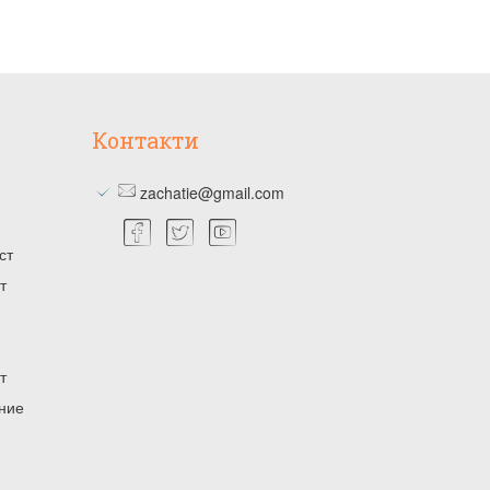
Контакти
zachatie@gmail.com
ст
т
т
ение