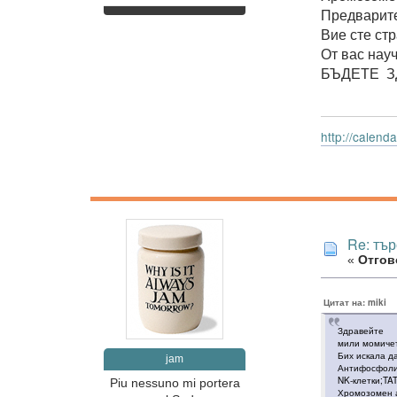
Предварит
Вие сте ст
От вас нау
БЪДЕТЕ З
http://calen
Re: тър
«
Отгово
Цитат на: miki
Здравейте
мили момиче
Бих искала да
jam
Антифосфоли
NK-клетки;TAT
Piu nessuno mi portera
Хромозомен 