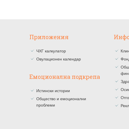
Приложения
Инф
ЧХГ калкулатор
Клин
Овулационен календар
Фон
Общ
фин
Емоционална подкрепа
Здра
Оси
Истински истории
Отг
Общество и емоционални
проблеми
Рекл