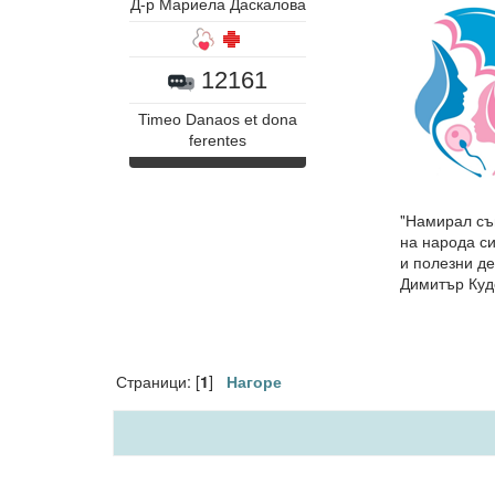
Д-р Мариела Даскалова
12161
Timeo Danaos et dona
ferentes
"Намирал съ
на народа си
и полезни де
Димитър Куд
Страници: [
]
1
Нагоре