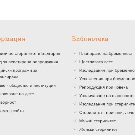
ормация
Библиотека
ики по стерилитет в България
Планиране на бременност
д за асистирана репродукция
Щастливата вест
ински програми за
Изследвания при бременно
ансиране
Усложнения при бременнос
ве - общество и институции
Репродукция при човека
новяване на дете
Увеличаване на шансовете
оворност
Изследвания при стерилите
ама в сайта
Стерилитет - причини, леч
Мъжки стерилитет
Женски стерилитет