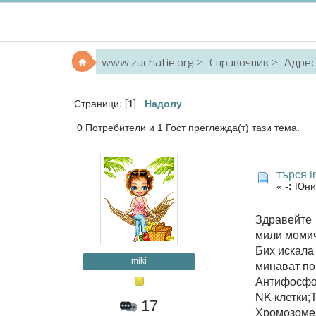
www.zachatie.org
Справочник
Адрес
Страници: [
]
1
Надолу
0 Потребители и 1 Гост преглежда(т) тази тема.
търся i
«
-:
Юни 
Здравейте
мили момич
Бих искала 
miki
минават по
Антифосфо
NK-клетки;
17
Хромозомен