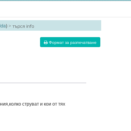
dda
)
търся info
Формат за разпечатване
ия,колко струват и кои от тях