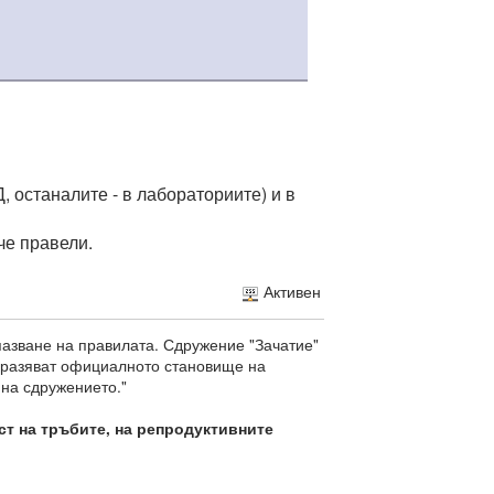
, останалите - в лабораториите) и в
че правели.
Активен
пазване на правилата. Сдружение "Зачатие"
изразяват официалното становище на
 на сдружението."
ст на тръбите, на репродуктивните