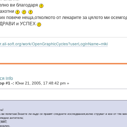
елно ви благодаря
рахотни
чих повече неща,отколкото от лекарите за цялото ми осемг
ДРАВИ и УСПЕХ
dar.all-soft.org/work/OpenGraphicCycles?userLoginName=miki
ся info
р #1 -:
Юни 21, 2005, 17:48:42 pm »
та!
 ви попитам:Знаете ли къде се правят следните изследвания,колко струват и кои от тях ми
пидни антитела;
;MAT;
анализ.