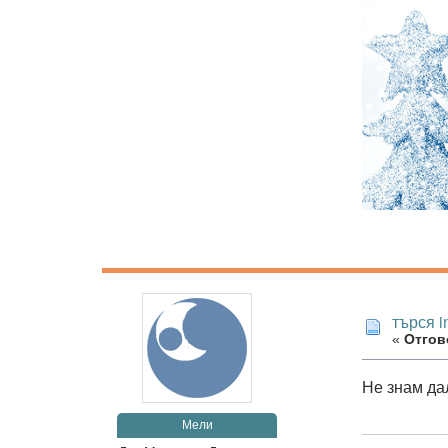
търся i
«
Отгово
Не знам да
Мели