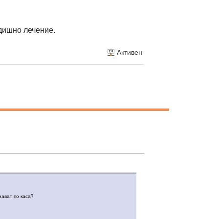
одишно лечение.
Активен
нават по каса?