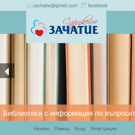
zachatie@gmail.com
facebook
Библиотека с информация по въпросит
Начало
Помощ
Вход
Регистрация