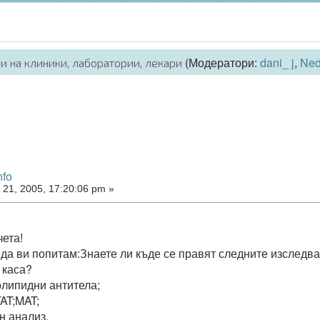
(Модератори:
dani_ j
,
Ne
и на клиники, лаборатории, лекари
nfo
21, 2005, 17:20:06 pm »
ета!
да ви попитам:Знаете ли къде се правят следните изследван
 каса?
липидни антитела;
TAT;MAT;
 анализ.