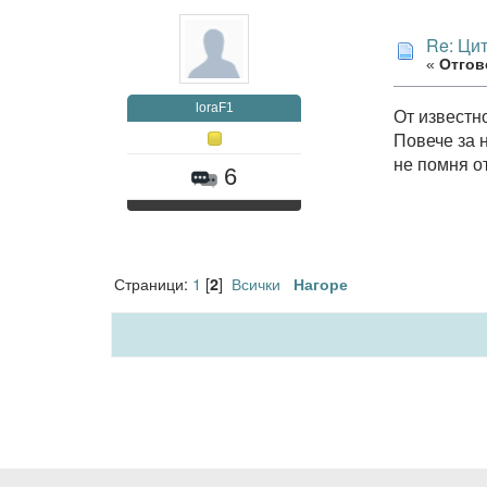
Re: Ци
«
Отгово
loraF1
От известн
Повече за н
не помня о
6
Страници:
1
[
]
Всички
2
Нагоре