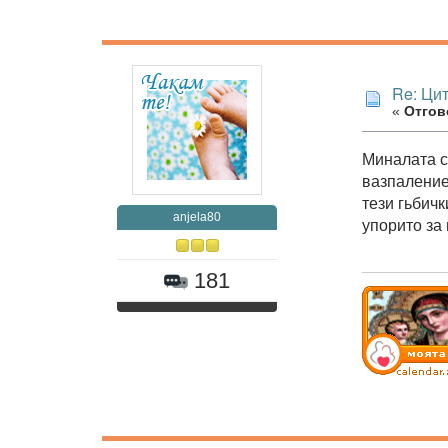
Re: Ци
«
Отгово
Миналата с
вазпаление
тези гьбич
anjela80
упорито за
181