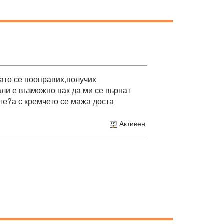
като се пооправих,получих
ли е вьзможно пак да ми се вьрнат
ите?а с кремчето се мажа доста
Активен