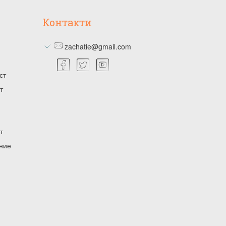
Контакти
zachatie@gmail.com
ст
т
т
ение