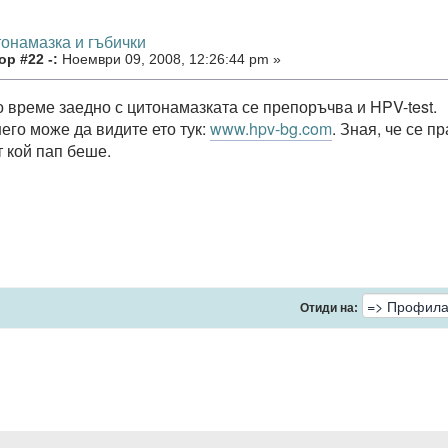
тонамазка и гъбички
р #22 -:
Ноември 09, 2008, 12:26:44 pm »
о време заедно с цитонамазката се препоръчва и HPV-test.
его може да видите ето тук:
www.hpv-bg.com
. Зная, че се п
т кой пап беше.
Отиди на: