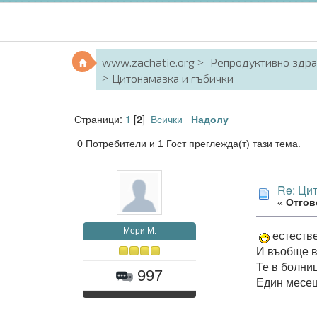
www.zachatie.org
Репродуктивно здр
Цитонамазка и гъбички
Страници:
1
[
]
Всички
2
Надолу
0 Потребители и 1 Гост преглежда(т) тази тема.
Re: Ци
«
Отгово
Мери М.
естестве
И въобще в
Те в болниц
997
Един месец