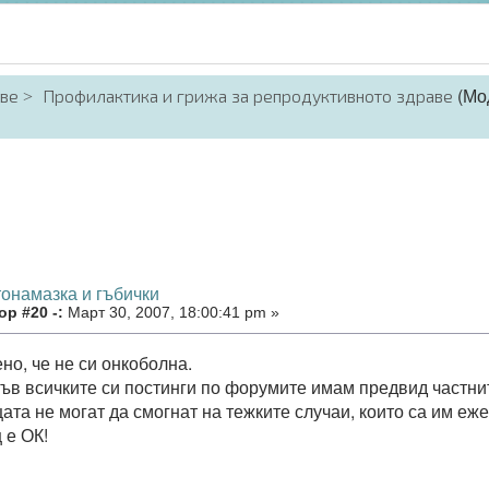
(Мо
аве
Профилактика и грижа за репродуктивното здраве
тонамазка и гъбички
р #20 -:
Март 30, 2007, 18:00:41 pm »
но, че не си онкоболна.
ъв всичките си постинги по форумите имам предвид частни
ата не могат да смогнат на тежките случаи, които са им еж
 е ОК!