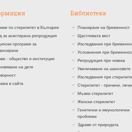
ормация
Библиотека
ики по стерилитет в България
Планиране на бременност
д за асистирана репродукция
Щастливата вест
ински програми за
Изследвания при бременно
ансиране
Усложнения при бременнос
ве - общество и институции
Репродукция при човека
новяване на дете
Увеличаване на шансовете
оворност
Изследвания при стерилите
ама в сайта
Стерилитет - причини, леч
Мъжки стерилитет
Женски стерилитет
Генетични и имунологични
проблеми
Здраве от природата