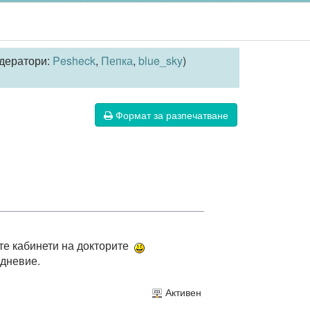
дератори:
Pesheck
,
Пепка
,
blue_sky
)
Формат за разпечатване
те кабинети на докторите
едневие.
Активен