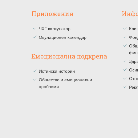
Приложения
Инф
ЧХГ калкулатор
Клин
Овулационен календар
Фон
Общ
фин
Емоционална подкрепа
Здра
Оси
Истински истории
Отг
Общество и емоционални
проблеми
Рекл