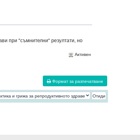
рави при "съмнителни" резултати, но
Активен
Формат за разпечатване