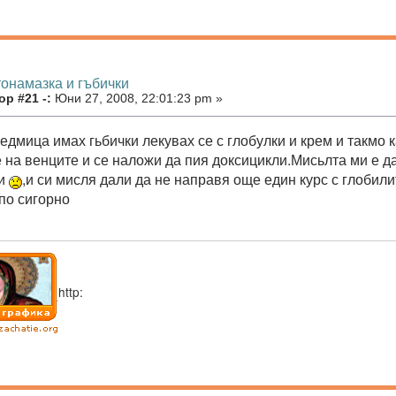
тонамазка и гъбички
р #21 -:
Юни 27, 2008, 22:01:23 pm »
едмица имах гьбички лекувах се с глобулки и крем и такмо 
 на венците и се наложи да пия доксицикли.Мисьлта ми е да
ки
,и си мисля дали да не направя още един курс с глобил
 по сигорно
http: