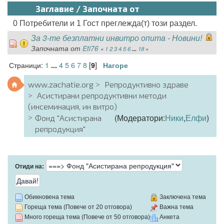
Заглавие
/
Започната от
0 Потребители и 1 Гост преглежда(т) този раздел.
За 3-те безплатни инвитро опита - Новини!
Започната от
Eti76
«
1
2
3
4
5
6
...
18
»
Страници:
1
4
5
6
7
8
[
]
...
9
Нагоре
www.zachatie.org
Репродуктивно здраве
Асистирани репродуктивни методи
(инсеминация, ин витро)
(Модератори:
Ники
,
Елфи
)
Фонд "Асистирана
репродукция"
Отиди на:
Обикновена тема
Заключена тема
Гореща тема (Повече от 20 отговора)
Важна тема
Много гореща тема (Повече от 50 отговора)
Анкета