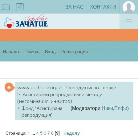
ЗА НАС
КОНТАКТИ
Tog
zachatie@gmail.com
facebook
nav
Начало
Помощ
Вход
Регистрация
www.zachatie.org
Репродуктивно здраве
Асистирани репродуктивни методи
(инсеминация, ин витро)
(Модератори:
Ники
,
Елфи
)
Фонд "Асистирана
репродукция"
Страници:
1
4
5
6
7
8
[
]
...
9
Надолу