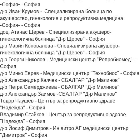
•София• - София
д-р Иван Крумов - Специализирана болница по
акушерство, гинекология и репродуктивна медицина
•София• - София
доц. Атанас Щерев - Специализирана акушеро-
гинекологична болница "Д-р Щерев" - София
д-р Мария Коновалова - Специализирана акушеро-
гинекологична болница "Д-р Щерев" - София
д-р Георги Николов - Медицински център "Репробиомед" -
София
д-р Минко Еврев - Медицински център "Технобиос" - София
д-р Александрър Калчев - СБАЛГАР "Д-р Малинов"
д-р Петра Семерджиева - СБАЛГАР "Д-р Малинов"
д-р Александър Заимов -СБАЛГАР "Д-р Малинов"
Тодор Чаушев - Център за репродуктивно здраве
"Надежда" - София
Владимир Стайков - Център за репродуктивно здраве
"Надежда" - София
д-р Йосиф Димитров - Ин витро АГ медицински център
"Димитров" - София