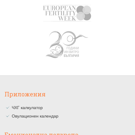
Приложения
ЧХГ калкулатор
Овулационен календар
Емоционална подкрепа