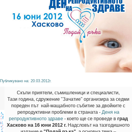
Публикувано на: 20.03.2012г.
Скъпи приятели, съмишленици и специалисти,
Тази година, сдружение "Зачатие" организира за седми
пореден път най-мащабното събитие за двойките с
репродуктивни проблеми в страната -
Деня на
репродуктивното здраве
- което ще се проведе в
град
Хасково на 16 юни 2012 г.
Надсловът на тазгодишното
издание e
"Подай ръка"
, а основна тема –