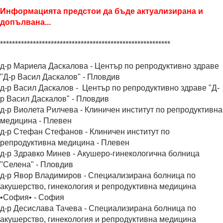
Информацията предстои да бъде актуализирана и
допълвана...
*********************************************************
д-р Мариела Даскалова - Център по репродуктивно здраве
"Д-р Васил Даскалов" - Пловдив
д-р Васил Даскалов - Център по репродуктивно здраве "Д-
р Васил Даскалов" - Пловдив
д-р Виолета Рилчева - Клиничен институт по репродуктивна
медицина - Плевен
д-р Стефан Стефанов - Клиничен институт по
репродуктивна медицина - Плевен
д-р Здравко Минев - Акушеро-гинекологична болница
"Селена" - Пловдив
д-р Явор Владимиров - Специализирана болница по
акушерство, гинекология и репродуктивна медицина
•София• - София
д-р Десислава Тачева - Специализирана болница по
акушерство, гинекология и репродуктивна медицина