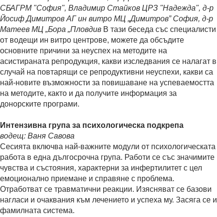
СБАГРМ "София", Владимир Стайков ЦРЗ "Надежда", д-р
Йосиф Димитров АГ ин витро МЦ „Димитров” София, д-р
Матеев МЦ „Бора „Пловдив
В тази беседа със специалисти
от водещи ин витро центрове, можете да обсъдите
основните причини за неуспех на методите на
асистираната репродукция, какви изследвания се налагат в
случай на повтарящи се репродуктивни неуспехи, какви са
най-новите възможности за повишаване на успеваемостта
на методите, както и да получите информация за
донорските програми.
Интензивна група за психологическа подкрепа
водещ: Ваня Савова
Сесията включва най-важните модули от психологическата
работа в една дългосрочна група. Работи се със значимите
чувства и състояния, характерни за инфертилитет с цел
емоционално приемане и справяне с проблема.
Отработват се травматични реакции. Изясняват се базови
нагласи и очаквания към лечението и успеха му. Засяга се и
фамилната система.