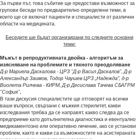
За първи път, това събитие ще предостави възможност за
групови беседи по предварително определени теми, в
които ще се включат пациенти и специалисти от различни
области на медицината.
Беседите ще бъдат организирани по следните основни
теми:
Мъжът в репродуктивната двойка - алгоритъм за
изясняване на проблемите и тяхното преодоляване
Д-р Мариела Даскалова - ЦРЗ "Д-р Васил Даскалов", Д-р
Александър Заимов, Тодор Чаушев ЦРЗ „Надежда”, д-р
Виолета Рилчева - КИРМ, Д-р Десислава Тачева СБАГРМ
"София",
В тази дискусия специалистите ще отговорят на всички
ваши въпроси, свързани с мъжкия стерилитет, какви
изследвания трябва да се направят, какво следва да се
предприеме като допълнителна диагностика и евентуално
медикаментозно или оперативно лечение, ако се установи
проблем, както и какви са възможностите на асистираната