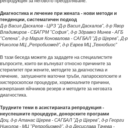
репродукция за неговото преодоляване.
Диагностика и лечение при жената - нови методи и
тенденции, систематичен подход
Д-р Васил Даскалов - ЦРЗ "Д-р Васил Даскалов", д-р Явор
Владимиров - СБАГРМ "София", д-р Здравко Минев - АГБ
"Селена", д-р Мария Коновалова - САГБАЛ "Д-р Щерев", Д-р
Николов МЦ „Репробиомед”, д-р Еврев МЦ „Технобиос”
В тази беседа можете да зададете на специалистите
въпросите, които ви вълнуват относно причините за
стерилитет при жените, методите за диагностика и
лечение, запушените маточни тръби, лапароскопските и
хистероскопски процедури, хормоналните причини,
изчерпания яйчников резерв и методите за неговата
диагностика.
Трудните теми в асистираната репродукция -
неуспешните процедури, донорските програми
Доц. д-р Атанас Щерев - САГБАЛ "Д-р Щерев", д-р Георги
Николов - МЦ "Репробиомед", д-р Десислава Тачева -