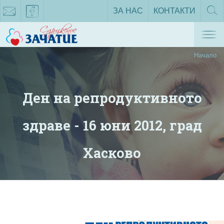
ЗА НАС
КОНТАКТИ
ТЪРС
Tog
zachatie@gmail.com
facebook
nav
Начало
Ден на репродуктивното
здраве - 16 юни 2012, град
Хасково