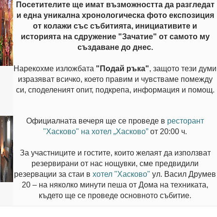
Посетителите ще имат възможността да разгледат
и една уникална хронологическа фото експозиция
от колажи със събитията, инициативите и
историята на сдружение "Зачатие" от самото му
създаване до днес.
Нарекохме изложбата
"Подай ръка"
, защото тези думи
изразяват всичко, което правим и чувстваме помежду
си, споделеният опит, подкрепа, информация и помощ.
Официалната вечеря ще се проведе в
ресторант
"Хасково" на хотел „Хасково”
от 20:00 ч.
За участниците и гостите, които желаят да използват
резервирани от нас нощувки, сме предвидили
резервации за стаи в
хотел "Хасково"
ул. Васил Друмев
20 – на няколко минути пеша от Дома на техниката,
където ще се проведе основното събитие.