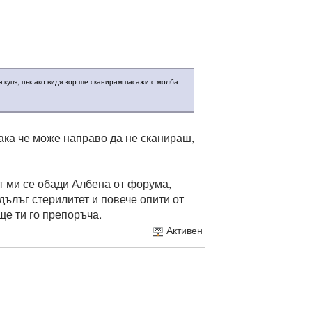
я купя, пък ако видя зор ще сканирам пасажи с молба
така че може направо да не сканираш,
ст ми се обади Албена от форума,
ълъг стерилитет и повече опити от
 ще ти го препоръча.
Активен