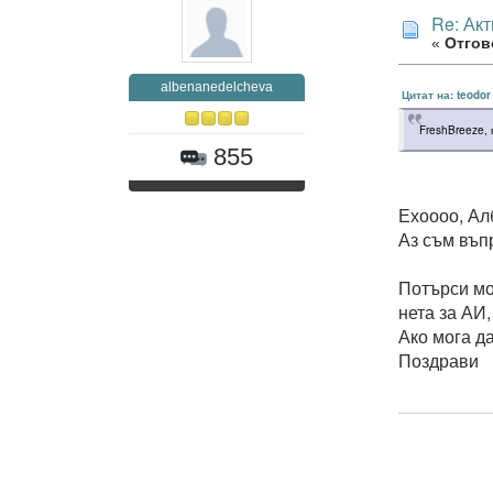
Re: Ак
«
Отгово
albenanedelcheva
Цитат на: teodo
FreshBreeze, 
855
Ехоооо, Ал
Аз съм въп
Потърси мо
нета за АИ,
Ако мога д
Поздрави