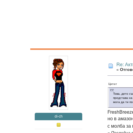
Re: Ак
«
Отгово
Цитат
Това, дето с
представа на
мога да ти по
FreshBreez
di-ch
но в амазон
с молба за
«
Последна р