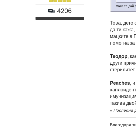
Моля те дай 
4206
Това, дето
да ти кажа
мацките в 
помогна за
Теодор
, к
други прич
стерилитет
Peaches
, 
хаплоидент
имунизацият
такива двой
«
Последна р
Благодаря ти