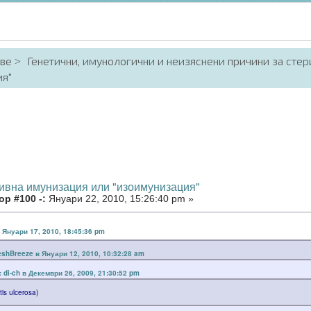
аве
Генетични, имунологични и неизяснени причини за стер
ия"
тивна имунизация или "изоимунизация"
р #100 -:
Януари 22, 2010, 15:26:40 pm »
в Януари 17, 2010, 18:45:36 pm
eshBreeze в Януари 12, 2010, 10:32:28 am
: di-ch в Декември 26, 2009, 21:30:52 pm
itis ulcerosa
)