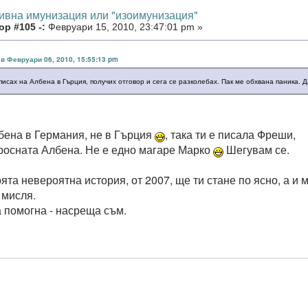
тивна имунизация или "изоимунизация"
р #105 -:
Февруари 15, 2010, 23:47:01 pm »
r в Февруари 06, 2010, 15:55:13 pm
писах на Албена в Гърция, получих отговор и сега се разколебах. Пак ме обхвана паника. Д
бена в Германия, не в Гърция
, така ти е писала Фреши,
росната Албена. Не е едно магаре Марко
Шегувам се.
ята невероятна история, от 2007, ще ти стане по ясно, а и 
 мисля.
а помогна - насреща съм.