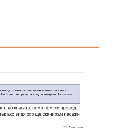
акво да ти кажа, аз пък не знам немски и нямам
 На бг не съм срещала нищо преведено. Ако искаш,
кто до книгата, няма немски превод,
, пък ако видя зор ще сканирам пасажи
Активен