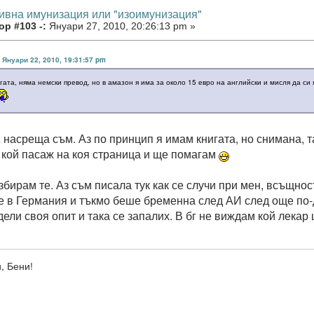
тивна имунизация или "изоимунизация"
р #103 -:
Януари 27, 2010, 20:26:13 pm »
в Януари 22, 2010, 19:31:57 pm
гата, няма немски превод, но в амазон я има за около 15 евро на английски и мисля да си 
 насреща съм. Аз по принцип я имам книгата, но снимана, 
 кой пасаж на коя страница и ще помагам
азбирам те. Аз съм писала тук как се случи при мен, всъщно
е в Германия и тъкмо беше бременна след АИ след още по-д
дели своя опит и така се запалих. В бг не виждам кой лекар
, Бени!