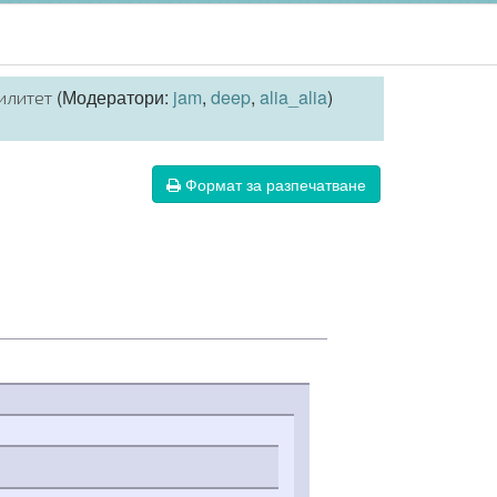
(Модератори:
jam
,
deep
,
alia_alia
)
илитет
Формат за разпечатване