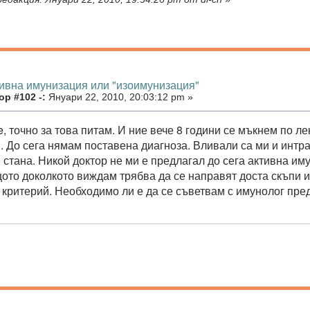
тивна имунизация или "изоимунизация"
р #102 -:
Януари 22, 2010, 20:03:12 pm »
, точно за това питам. И ние вече 8 години се мъкнем по ле
. До сега нямам поставена диагноза. Вливали са ми и интр
 стана. Никой доктор не ми е предлагал до сега активна им
щото доколкото виждам трябва да се направят доста скъпи и
 критерий. Необходимо ли е да се съветвам с имунолог пр