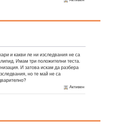
кари и какви ле ни изследвания не са
алипид. Имам три положителни теста.
унизация. И затова искам да разбера
зследвания, но те май не са
едварително?
Активен