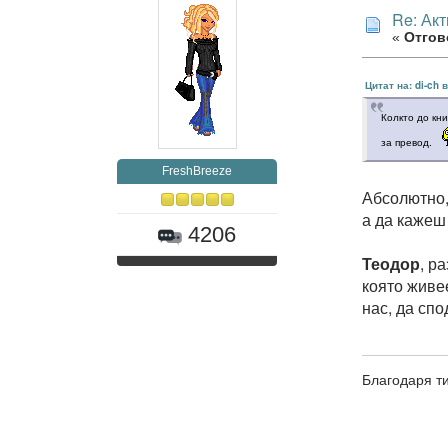
Re: Ак
«
Отгово
Цитат на: di-ch 
Колкто до кни
за превод.
FreshBreeze
Абсолютно,
а да кажеш
4206
Теодор
, р
която живе
нас, да спо
Благодаря ти