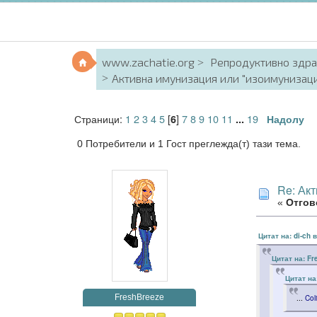
www.zachatie.org
Репродуктивно здр
Активна имунизация или "изоимунизац
Страници:
1
2
3
4
5
[
]
7
8
9
10
11
19
6
...
Надолу
0 Потребители и 1 Гост преглежда(т) тази тема.
Re: Ак
«
Отгово
Цитат на: di-ch 
Цитат на: Fr
Цитат на
FreshBreeze
...
Col