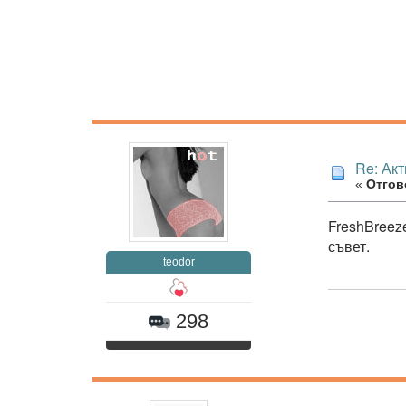
Re: Ак
«
Отгово
FreshBreeze
съвет.
teodor
298