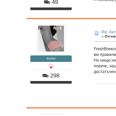
49
Re: Ак
«
Отгово
FreshBreeze
ми правили
teodor
Но нищо не
повече, за
достатъчен
298