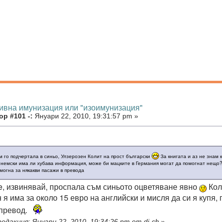
тивна имунизация или "изоимунизация"
р #101 -:
Януари 22, 2010, 19:31:57 pm »
ъм го подчертала в синьо, Улзерозен Колит на прост български
За книгата и аз не знам к
 немски има ли хубава информация, може би мацките в Германия могат да помогнат нещо?
могна за някакви пасажи в превода
e, извинявай, проспала съм синьото оцветяване явно
Кол
 я има за около 15 евро на английски и мисля да си я купя
 превод.
едакция: Януари 22, 2010, 19:34:26 pm от di-ch
»