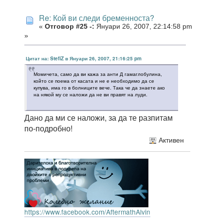
Re: Кой ви следи бременноста?
«
Отговор #25 -:
Януари 26, 2007, 22:14:58 pm
»
Цитат на: StefiZ в Януари 26, 2007, 21:16:25 pm
Момичета, само да ви кажа за анти Д гамаглобулина,
който се поема от касата и не е необходимо да се
купува, има го в болниците вече. Така че да знаете ако
на някой му се наложи да не ви правят на луди.
Дано да ми се наложи, за да те разпитам
по-подробно!
Активен
https://www.facebook.com/AftermathAlvin