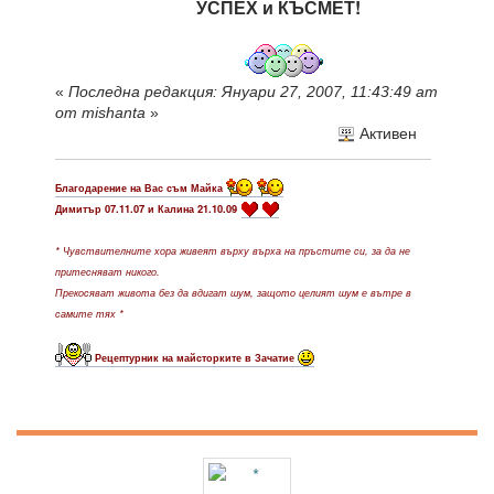
УСПЕХ и КЪСМЕТ!
«
Последна редакция: Януари 27, 2007, 11:43:49 am
от mishanta
»
Активен
Благодарение на Вас съм Майка
Димитър 07.11.07 и Калина 21.10.09
* Чувствителните хора живеят върху върха на пръстите си, за да не
притесняват никого.
Прекосяват живота без да вдигат шум, защото целият шум е вътре в
самите тях *
Рецептурник на майсторките в Зачатие