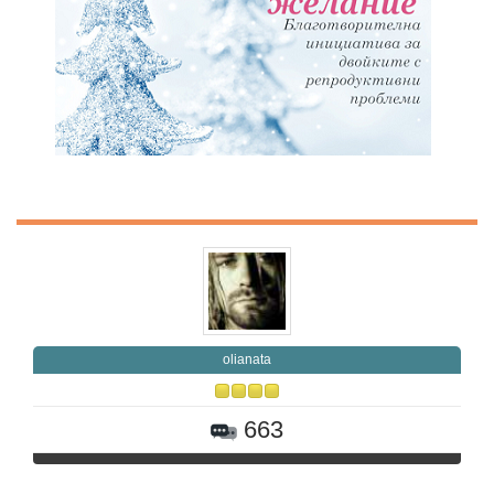
olianata
663