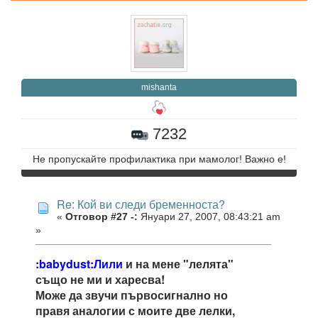
mishanta
7232
Не пропускайте профилактика при мамолог! Важно е!
Re: Кой ви следи бременноста?
«
Отговор #27 -:
Януари 27, 2007, 08:43:21 am
»
:babydust:Лили
и на мене "лелята"
също не ми и харесва!
Може да звучи първосигнално но
правя аналогии с моите две лелки,