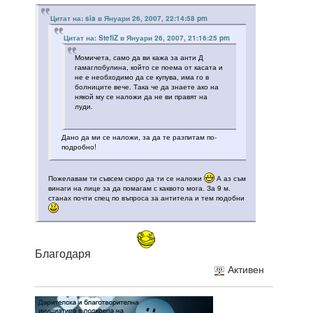
Цитат на: sia в Януари 26, 2007, 22:14:58 pm
Цитат на: StefiZ в Януари 26, 2007, 21:16:25 pm
Момичета, само да ви кажа за анти Д
гамаглобулина, който се поема от касата и
не е необходимо да се купува, има го в
болниците вече. Така че да знаете ако на
някой му се наложи да не ви правят на
луди.
Дано да ми се наложи, за да те разпитам по-
подробно!
Пожелавам ти съвсем скоро да ти се наложи
А аз съм
винаги на лице за да помагам с каквото мога. За 9 м.
станах почти спец по въпроса за антитела и тем подобни
Благодаря
Активен