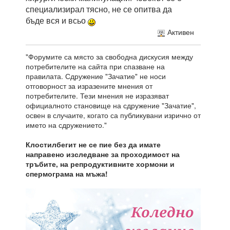
специализирал тясно, не се опитва да
бъде вся и всьо
Активен
"Форумите са място за свободна дискусия между
потребителите на сайта при спазване на
правилата. Сдружение "Зачатие" не носи
отговорност за изразените мнения от
потребителите. Тези мнения не изразяват
официалното становище на сдружение "Зачатие",
освен в случаите, когато са публикувани изрично от
името на сдружението."
Клостилбегит не се пие без да имате
направено изследване за проходимост на
тръбите, на репродуктивните хормони и
спермограма на мъжа!