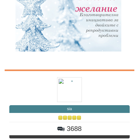
sia
3688