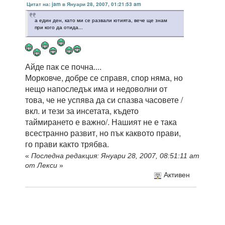
Цитат на: jam в Януари 28, 2007, 01:21:53 am
а един ден, като ми се развали ютията, вече ще знам
при кого да отида...
Айде пак се почна....
Морковче, добре се справя, спор няма, но
нещо напоследък има и недоволни от
това, че не успява да си спазва часовете /
вкл. и тези за инсетата, където
таймирането е важно/. Нашият не е така
всестранно развит, но пък каквото прави,
го прави както трябва.
«
Последна редакция: Януари 28, 2007, 08:51:11 am
от Лекси
»
Активен