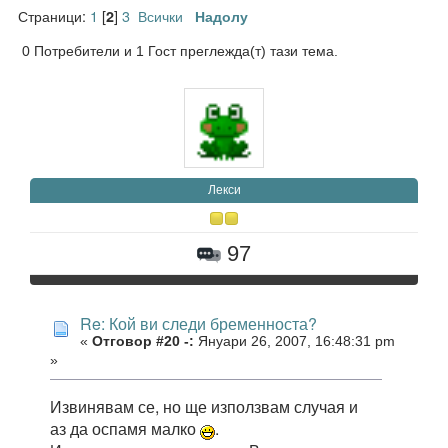
Страници:
1
[
]
3
Всички
2
Надолу
0 Потребители и 1 Гост преглежда(т) тази тема.
Лекси
97
Re: Кой ви следи бременноста?
«
Отговор #20 -:
Януари 26, 2007, 16:48:31 pm
»
Извинявам се, но ще използвам случая и
аз да оспамя малко
.