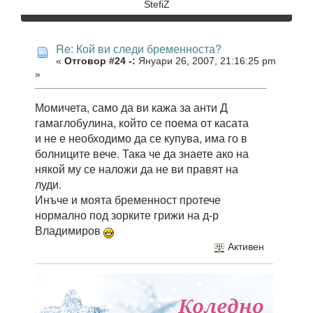
StefiZ
Re: Кой ви следи бременноста?
«
Отговор #24 -:
Януари 26, 2007, 21:16:25 pm
»
Момичета, само да ви кажа за анти Д
гамаглобулина, който се поема от касата
и не е необходимо да се купува, има го в
болниците вече. Така че да знаете ако на
някой му се наложи да не ви правят на
луди.
Инъче и моята бременност протече
нормално под зорките грижи на д-р
Владимиров
Активен