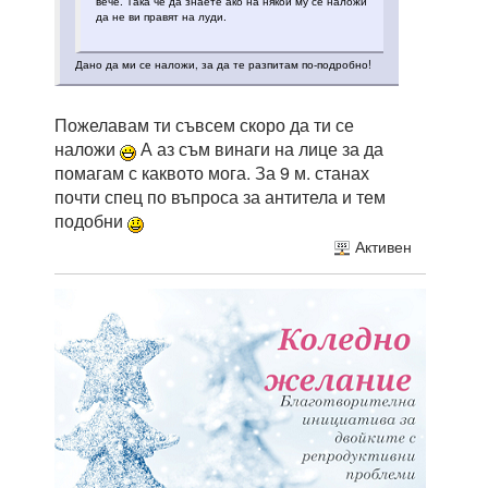
вече. Така че да знаете ако на някой му се наложи
да не ви правят на луди.
Дано да ми се наложи, за да те разпитам по-подробно!
Пожелавам ти съвсем скоро да ти се
наложи
А аз съм винаги на лице за да
помагам с каквото мога. За 9 м. станах
почти спец по въпроса за антитела и тем
подобни
Активен