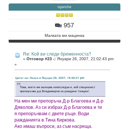
oganche
957
Малката ми мацинка
Re: Кой ви следи бременноста?
«
Отговор #23 -:
Януари 26, 2007, 21:02:43 pm
»
Цитат на: Лекси в Януари 26, 2007, 16:48:31 pm
Това, което ме вълнува напоследък е, кой специалист
препоръчва д-р Владимиров за раждане /секцио/.
На мен ми препоръча Д-р Благоева и Д-р
Дяволов. Аз си избрах Д-р Благоева и ти
я препоръчвам с двете ръце. Води
ражданията в Тина Киркова.
Ако имаш въпроси, аз съм насреща.