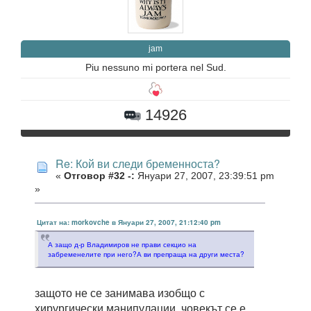
jam
Piu nessuno mi portera nel Sud.
14926
Re: Кой ви следи бременноста?
«
Отговор #32 -:
Януари 27, 2007, 23:39:51 pm
»
Цитат на: morkovche в Януари 27, 2007, 21:12:40 pm
А защо д-р Владимиров не прави секцио на
забременелите при него?А ви препраща на други места?
защото не се занимава изобщо с
хирургически манипулации. човекът се е