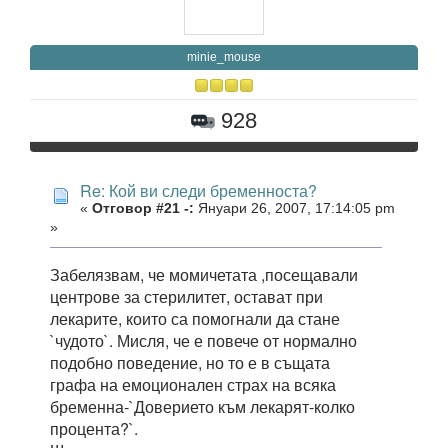
minie_mouse
928
Re: Кой ви следи бременноста?
«
Отговор #21 -:
Януари 26, 2007, 17:14:05 pm
»
Забелязвам, че момичетата ,посещавали
центрове за стерилитет, остават при
лекарите, които са помогнали да стане
`чудото`. Мисля, че е повече от нормално
подобно поведение, но то е в същата
графа на емоционален страх на всяка
бременна-`Доверието към лекарят-колко
процента?`.