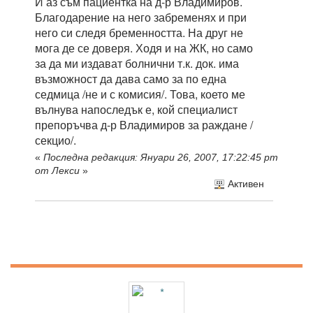
И аз съм пациентка на д-р Владимиров.
Благодарение на него забременях и при
него си следя бременността. На друг не
мога де се доверя. Ходя и на ЖК, но само
за да ми издават болнични т.к. док. има
възможност да дава само за по една
седмица /не и с комисия/. Това, което ме
вълнува напоследък е, кой специалист
препоръчва д-р Владимиров за раждане /
секцио/.
«
Последна редакция: Януари 26, 2007, 17:22:45 pm
от Лекси
»
Активен