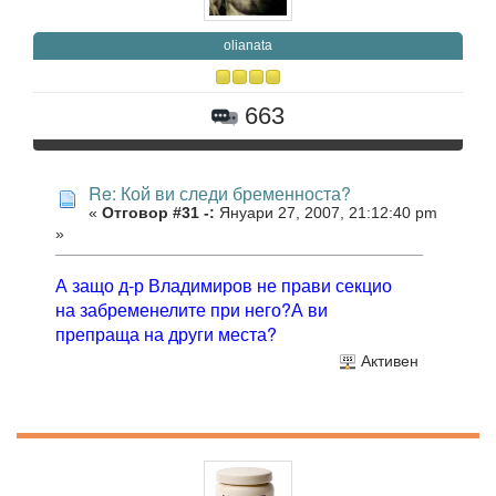
olianata
663
Re: Кой ви следи бременноста?
«
Отговор #31 -:
Януари 27, 2007, 21:12:40 pm
»
А защо д-р Владимиров не прави секцио
на забременелите при него?А ви
препраща на други места?
Активен