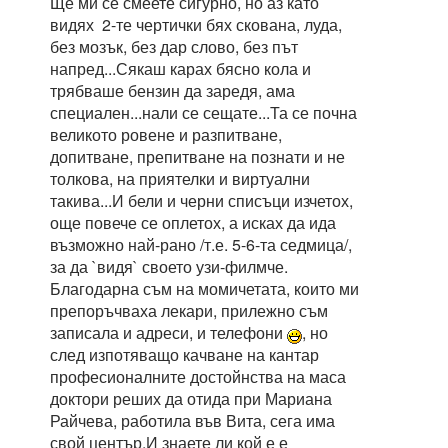
Ще ми се смеете сигурно, но аз като
видях 2-те чертички бях скована, луда,
без мозък, без дар слово, без път
напред...Сякаш карах бясно кола и
трябваше бензин да заредя, ама
специален...нали се сещате...Та се почна
великото ровене и разпитване,
допитване, препитване на познати и не
толкова, на приятелки и виртуални
такива...И бели и черни списъци изчетох,
още повече се оплетох, а исках да ида
възможно най-рано /т.е. 5-6-та седмица/,
за да `видя` своето узи-филмче.
Благодарна съм на момичетата, които ми
препоръчваха лекари, прилежно съм
записала и адреси, и телефони
, но
след изпотяващо качване на кантар
професионалните достойнства на маса
доктори реших да отида при Мариана
Райчева, работила във Вита, сега има
свой център.И знаете ли кой е е