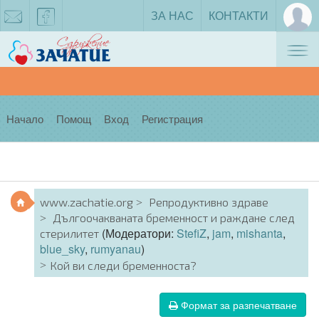
ЗА НАС
КОНТАКТИ
Tog
zachatie@gmail.com
facebook
nav
Начало
Помощ
Вход
Регистрация
www.zachatie.org
Репродуктивно здраве
Дългоочакваната бременност и раждане след
(Модератори:
StefiZ
,
jam
,
mishanta
,
стерилитет
blue_sky
,
rumyanau
)
Кой ви следи бременноста?
Формат за разпечатване