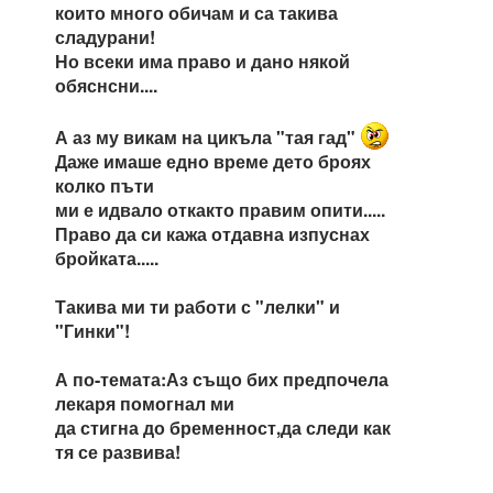
които много обичам и са такива
сладурани!
Но всеки има право и дано някой
обяснсни....
А аз му викам на цикъла "тая гад"
Даже имаше едно време дето броях
колко пъти
ми е идвало откакто правим опити.....
Право да си кажа отдавна изпуснах
бройката.....
Такива ми ти работи с "лелки" и
"Гинки"!
А по-темата:Аз също бих предпочела
лекаря помогнал ми
да стигна до бременност,да следи как
тя се развива!