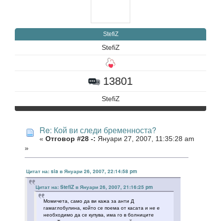
StefiZ
StefiZ
13801
StefiZ
Re: Кой ви следи бременноста?
«
Отговор #28 -:
Януари 27, 2007, 11:35:28 am
»
Цитат на: sia в Януари 26, 2007, 22:14:58 pm
Цитат на: StefiZ в Януари 26, 2007, 21:16:25 pm
Момичета, само да ви кажа за анти Д
гамаглобулина, който се поема от касата и не е
необходимо да се купува, има го в болниците