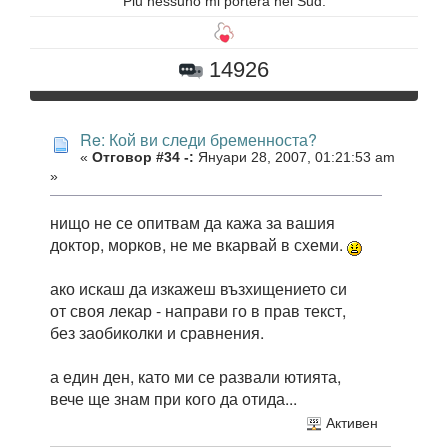
Piu nessuno mi portera nel Sud.
14926
Re: Кой ви следи бременноста?
«
Отговор #34 -:
Януари 28, 2007, 01:21:53 am
»
нищо не се опитвам да кажа за вашия
доктор, морков, не ме вкарвай в схеми.
ако искаш да изкажеш възхищението си
от своя лекар - направи го в прав текст,
без заобиколки и сравнения.
а един ден, като ми се развали ютията,
вече ще знам при кого да отида...
Активен