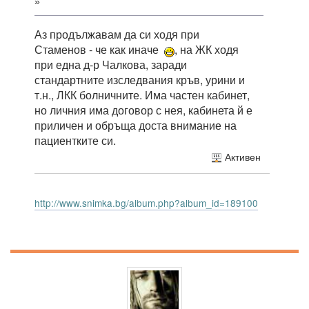
»
Аз продължавам да си ходя при
Стаменов - че как иначе
, на ЖК ходя
при една д-р Чалкова, заради
стандартните изследвания кръв, урини и
т.н., ЛКК болничните. Има частен кабинет,
но личния има договор с нея, кабинета й е
приличен и обръща доста внимание на
пациентките си.
Активен
http://www.snimka.bg/album.php?album_id=189100