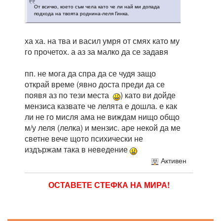
От всичко, което съм чела като че ли най ми допада
подхода на твоята роднина-леля Гинка.
ха ха. на тва и васил умря от смях като му
го прочетох. а аз за малко да се задавя
пп. не мога да спра да се чудя защо
открай време (явно доста преди да се
появя аз по тези места
) като ви дойде
мензиса казвате че лелята е дошла. е как
ли не го мисля ама не виждам нищо общо
м/у леля (лелка) и мензис. аре некой да ме
светне вече щото психически не
издържам така в неведение
Активен
ОСТАВЕТЕ СТЕФКА НА МИРА!