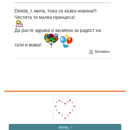
Desita_r, мила, това се казва новина!!!
Честита ти малка принцеса!
Да расте здрава и засмяна за радост на
тати и мама!
Активен
desita_r