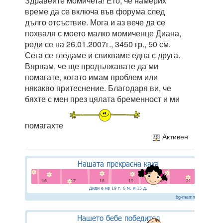
Здравейте момичета! Ето, че намерих
време да се включа във форума след
дълго отсъствие. Мога и аз вече да се
похваля с моето малко момиченце Диана,
роди се на 26.01.2007г., 3450 гр., 50 см.
Сега се гледаме и свикваме една с друга.
Вярвам, че ще продължавате да ми
помагате, когато имам проблем или
някакво притеснение. Благодаря ви, че
бяхте с мен през цялата бременност и ми
помагахте
Активен