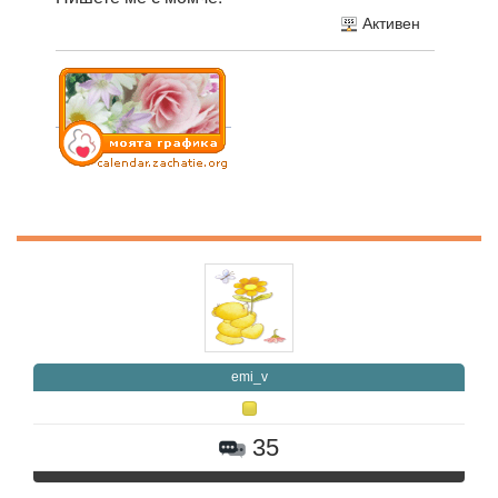
Активен
emi_v
35