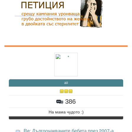
aii
386
На мама чудото :)
Re: Дългоочакваните бебета през 2007-а