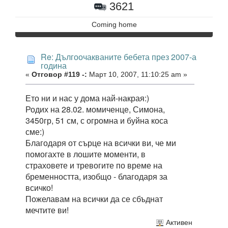
3621
Coming home
Re: Дългоочакваните бебета през 2007-а
година
«
Отговор #119 -:
Март 10, 2007, 11:10:25 am »
Ето ни и нас у дома най-накрая:)
Родих на 28.02. момиченце, Симона,
3450гр, 51 см, с огромна и буйна коса
сме:)
Благодаря от сърце на всички ви, че ми
помогахте в лошите моменти, в
страховете и тревогите по време на
бременността, изобщо - благодаря за
всичко!
Пожелавам на всички да се сбъднат
мечтите ви!
Активен