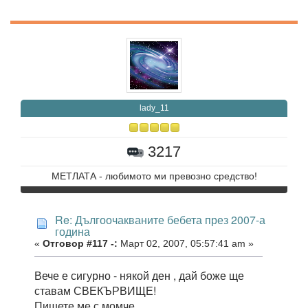
lady_11
3217
МЕТЛАТА - любимото ми превозно средство!
Re: Дългоочакваните бебета през 2007-а
година
«
Отговор #117 -:
Март 02, 2007, 05:57:41 am »
Вече е сигурно - някой ден , дай боже ще
ставам СВЕКЪРВИЩЕ!
Пишете ме с момче.