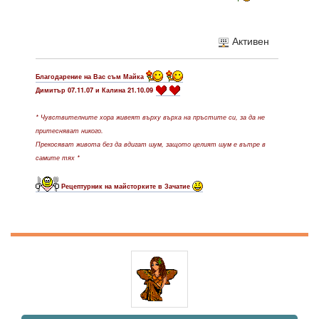
Активен
Благодарение на Вас съм Майка
Димитър 07.11.07 и Калина 21.10.09
* Чувствителните хора живеят върху върха на пръстите си, за да не
притесняват никого.
Прекосяват живота без да вдигат шум, защото целият шум е вътре в
самите тях *
Рецептурник на майсторките в Зачатие