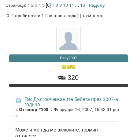
Страници:
1
2
3
4
5
[
]
7
8
9
10
11
16
6
...
Надолу
0 Потребители и 1 Гост преглежда(т) тази тема.
Baby2007
320
Re: Дългоочакваните бебета през 2007-а
година
«
Отговор #100 -:
Февруари 16, 2007, 15:43:31 pm
»
Може и мен да ме включите: термин
01.06.07г.