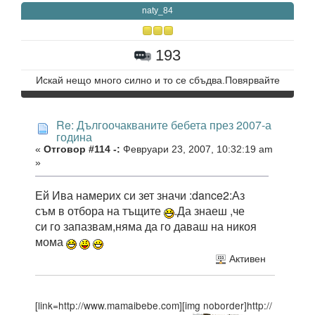
naty_84
193
Искай нещо много силно и то се сбъдва.Повярвайте
Re: Дългоочакваните бебета през 2007-а
година
«
Отговор #114 -:
Февруари 23, 2007, 10:32:19 am
»
Ей Ива намерих си зет значи :dance2:Аз
съм в отбора на тъщите
.Да знаеш ,че
си го запазвам,няма да го даваш на никоя
мома
Активен
[link=http://www.mamaibebe.com][img noborder]http://