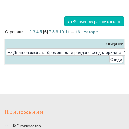
Формат за разпечатване
Страници:
1
2
3
4
5
[
]
7
8
9
10
11
16
6
...
Нагоре
Отиди на:
Приложения
ЧХГ калкулатор