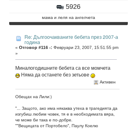
5926
мама и леля на ангелчета
Re: Дългоочакваните бебета през 2007-а
година
«
Отговор #116 -:
Февруари 23, 2007, 15:51:55 pm
»
Миналогодишните бебета са все момчета
Няма да останете без зетьове
Активен
Обещах на Лили:)
"... Защото, ако има някаква утеха в трагедията да
изгубиш любим човек, тя е в необходимата вяра,
че може би така е по-добре.
""Вещицата от Портобело", Паулу Коелю