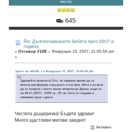
eternity
645
Re: Дългоочакваните бебета през 2007-а
година
«
Отговор #108 -:
Февруари 19, 2007, 11:05:58 am
»
Цитат на: desita_r в Февруари 16, 2007, 16:48:45 pm
Здравейте момичета! Ето, че намерих време да се
включа във форума след дълго отсъствие. Мога и аз вече
да се похваля с моето малко момиченце Диана, роди се
на 26.01.2007г., 3450 гр., 50 см. Сега се гледаме и
свикваме една с друга.
Честита дъщеричка! Бъдете здрави!
Много щастливи мигове заедно!
Активен