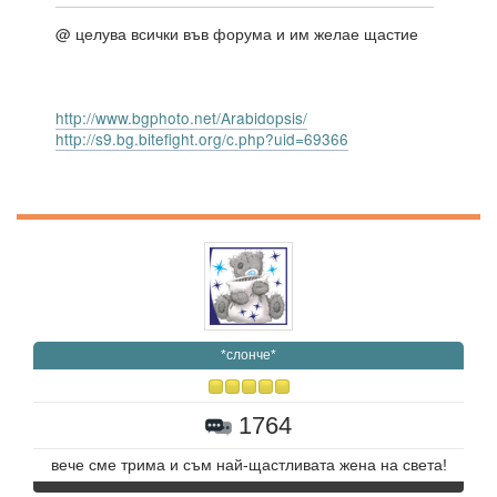
@ целува всички във форума и им желае щастие
http://www.bgphoto.net/Arabidopsis/
http://s9.bg.bitefight.org/c.php?uid=69366
*слонче*
1764
вече сме трима и съм най-щастливата жена на света!