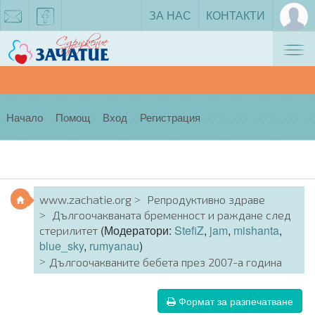
ЗА НАС
КОНТАКТИ
Tog
zachatie@gmail.com
facebook
nav
Начало
Помощ
Вход
Регистрация
www.zachatie.org
Репродуктивно здраве
Дългоочакваната бременност и раждане след
(Модератори:
StefiZ
,
jam
,
mishanta
,
стерилитет
blue_sky
,
rumyanau
)
Дългоочакваните бебета през 2007-а година
Формат за разпечатване