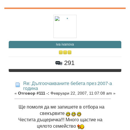
iva ivanova
291
Re: Дългоочакваните бебета през 2007-а
година
«
Отговор #111 -:
Февруари 22, 2007, 11:07:08 am »
Ще помоля да ме запишете в отбора на
свекървите
Честита дъщеричка!!! Много щастие на
цялото семейство