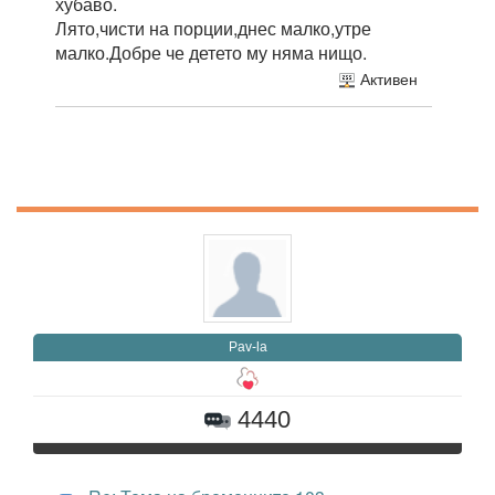
хубаво.
Лято,чисти на порции,днес малко,утре
малко.Добре че детето му няма нищо.
Активен
Pav-la
4440