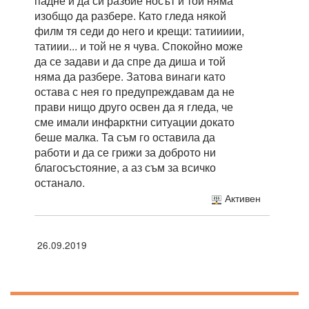
падне и да си разбие носът и той няма
изобщо да разбере. Като гледа някой
филм тя седи до него и крещи: татиииии,
татиии... и той не я чува. Спокойно може
да се задави и да спре да диша и той
няма да разбере. Затова винаги като
остава с нея го предупреждавам да не
прави нищо друго освен да я гледа, че
сме имали инфарктни ситуации докато
беше малка. Та съм го оставила да
работи и да се грижи за доброто ни
благосъстояние, а аз съм за всичко
останало.
Активен
26.09.2019