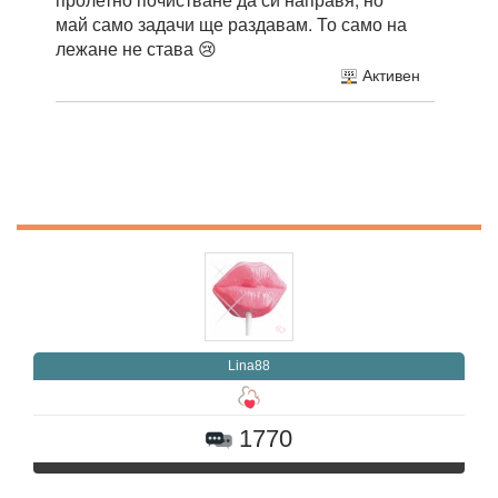
май само задачи ще раздавам. То само на
лежане не става 😢
Активен
Lina88
1770