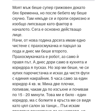
Моят мъж беше супер грижовен докато
бях бременна, но после бебето му беше
скучно. Там някъде се и пропи сериозно и
изобщо липсваше като фактор в
началото. Сега е основно действащо
лице.
Начи, от нова година досега имам едно
чистене с прахосмукачка и парцал за
пода и днес ми беше второто.
Прахосмукачката е робот, аз само ѝ
правя път. А днес дори само в кухнята и
коридора я пусках. Но зор ми беше, че си
купих парочистачка и исках да чистя фуги
с единия накрайник. 5 часа само за един
коридор 4 кв. м. Мина две плочки,
попивам, чакам да по изсъхне и почивам
по 15 - 20 минути. Това ми е било - един
коридор, ма с болките в кръста ми се видя
като цял салон за танци... Пък искам
пролетно почистване да си направя, но