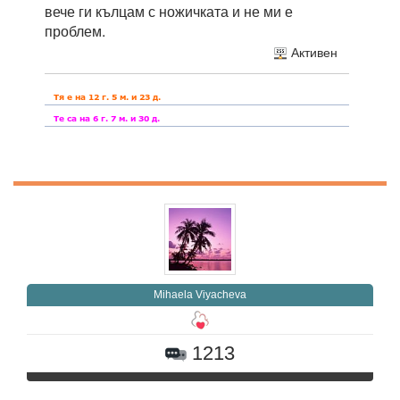
вече ги кълцам с ножичката и не ми е
проблем.
Активен
Mihaela Viyacheva
1213