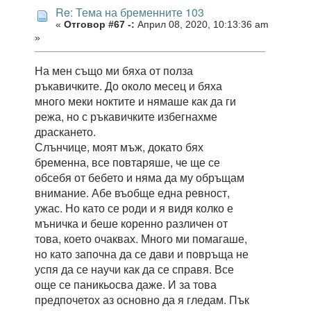
Re: Тема на бременните 103
«
Отговор #67 -:
Април 08, 2020, 10:13:36 am
»
На мен също ми бяха от полза
ръкавичките. До около месец и бяха
много меки ноктите и нямаше как да ги
режа, но с ръкавичките избегнахме
драскането.
Слънчице, моят мъж, докато бях
бременна, все повтаряше, че ще се
обсебя от бебето и няма да му обръщам
внимание. Абе въобще една ревност,
ужас. Но като се роди и я видя колко е
мъничка и беше коренно различен от
това, което очаквах. Много ми помагаше,
но като започна да се дави и повръща не
успя да се научи как да се справя. Все
още се паникьосва даже. И за това
предпочетох аз основно да я гледам. Пък