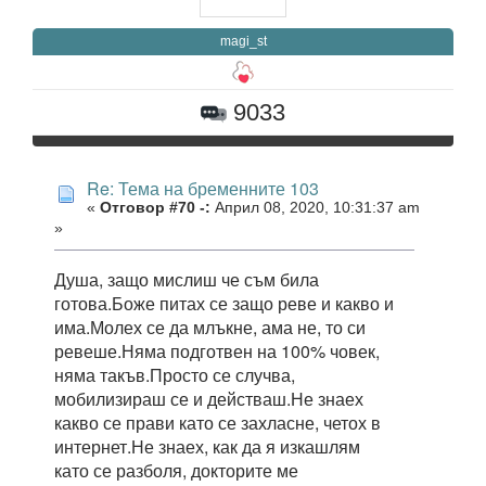
magi_st
9033
Re: Тема на бременните 103
«
Отговор #70 -:
Април 08, 2020, 10:31:37 am
»
Душа, защо мислиш че съм била
готова.Боже питах се защо реве и какво и
има.Молех се да млъкне, ама не, то си
ревеше.Няма подготвен на 100% човек,
няма такъв.Просто се случва,
мобилизираш се и действаш.Не знаех
какво се прави като се захласне, четох в
интернет.Не знаех, как да я изкашлям
като се разболя, докторите ме