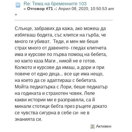
Re: Тема на бременните 103
«
Отговор #71 -:
Април 08, 2020, 10:50:53 am
»
Слънце, забравих да кажа, ако можеш да
избягваш бодита, със клипси на гърба, че
много ги убиват. Теди, и мен ме беше
страх много от давенето- гледах клипчета
има и курсове по първа помощ на бебета,
но както каза Маги , никой не е готов.
Колкото и курсове да имаш, а дори и при
повече от едно деца... все ще има нещо,
на което да се адаптираш с бебетата.
Мойта педиатърка с Лори, беше педиатър
на годината и страхотен човек. Леле
какви истории ми е разправяла, са й
минали стотици бебта през ръцете докато
се чувства сигурна в себе си- не в
знанията си.
Активен