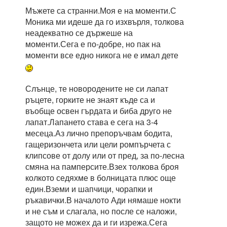
Мъжете са странни.Моя е на моменти.С
Моника ми идеше да го изхвърля, толкова
неадекватно се държеше на
моменти.Сега е по-добре, но пак на
моменти все едно никога не е имал дете
Слънце, те новородените не си лапат
ръцете, горките не знаят къде са и
въобще освен гърдата и биба друго не
лапат.Лапането става е сега на 3-4
месеца.Аз лично препоръчвам бодита,
гащеризончета или цели ромпърчета с
клипсове от долу или от пред, за по-лесна
смяна на памперсите.Взех толкова броя
колкото седяхме в болницата плюс още
един.Вземи и шапчици, чорапки и
ръкавички.В началото Ади нямаше нокти
и не съм и слагала, но после се наложи,
защото не можех да и ги изрежа.Сега