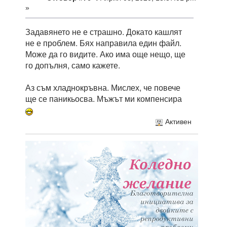
»
Задавянето не е страшно. Докато кашлят
не е проблем. Бях направила един файл.
Може да го видите. Ако има още нещо, ще
го допълня, само кажете.
Аз съм хладнокръвна. Мислех, че повече
ще се паникьосва. Мъжът ми компенсира
Активен