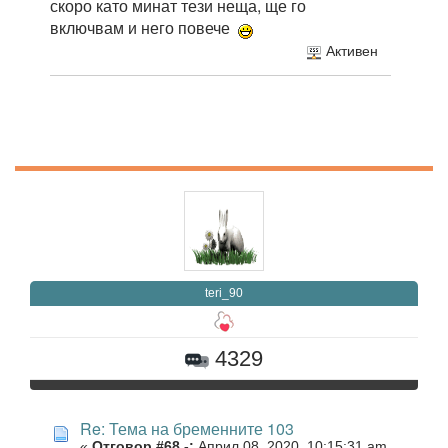
скоро като минат тези неща, ще го
включвам и него повече
Активен
teri_90
4329
Re: Тема на бременните 103
«
Отговор #68 -:
Април 08, 2020, 10:15:31 am