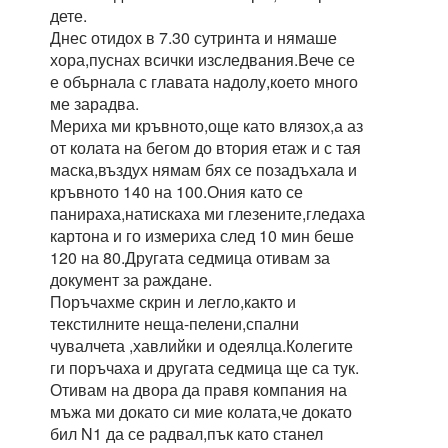
дете.
Днес отидох в 7.30 сутринта и нямаше
хора,пуснах всички изследвания.Вече се
е обърнала с главата надолу,което много
ме зарадва.
Мериха ми кръвното,още като влязох,а аз
от колата на бегом до втория етаж и с тая
маска,въздух нямам бях се позадъхала и
кръвното 140 на 100.Ония като се
панираха,натискаха ми глезените,гледаха
картона и го измериха след 10 мин беше
120 на 80.Другата седмица отивам за
документ за раждане.
Поръчахме скрин и легло,както и
текстилните неща-пелени,спални
чувалчета ,хавлийки и одеялца.Колегите
ги поръчаха и другата седмица ще са тук.
Отивам на двора да правя компания на
мъжа ми докато си мие колата,че докато
бил N1 да се радвал,пък като станел