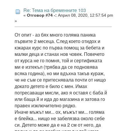
Re: Тема на бременните 103
«
Отговор #74 -:
Април 08, 2020, 12:57:54 pm
»
От опит - аз бях много голяма паника
първите 2 месеца. След което отидох и
кзкарах курс по първа помощ за бебета и
малки деца и станах нов човек. Повечето
от курса не го помня, той и сертификата
ми е изтекъл (трябва да се подновява
всяка година), но ми вдъхна такъв кураж,
че не съм се притеснявала почти от нищо
докато детето е било с мен. Имах
потресаващи мисли, ако я оставя с баба й
или баща й и ида до магазина и затова го
правех изключително рядко.
Иначе мъжът ми... ох, мъжът ми... голяма
е блейка... нищо не забелязва около себе
си. Детето може да е на 2 см от него, да