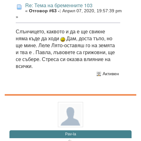
Re: Тема на бременните 103
«
Отговор #63 -:
Април 07, 2020, 19:57:39 pm
»
Слънчицето, каквото и да е ще свикне
няма къде да ходи
Дам, доста тъпо, но
ще мине. Леле Лято-оставяш го на земята
и тва е . Павла, лъвовете са грижовни, ще
се събере. Стреса си оказва влияние на
всички.
Активен
Pav-la