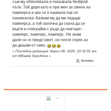
съм му обяснявала и показвала безброй
пъти. Той дори като е при мен за смяна на
памперса и ако се е наакала пак се
паникьосва. Казвам му да ми подаде
памперса, а той започна да скача да се
върти и пляскайки с ръце да повтаря -
памперс, памперс, памперс. Не знам
дали си го представят, но почти спрях аз
да дишам от смях
«
Последна редакция: Април 08, 2020, 10:32:01 am
от Mihaela Viyacheva
»
Активен