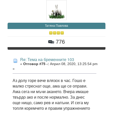
Татяна Павлова
776
Re: Тема на бременните 103
«
Отговор #75 -:
Април 08, 2020, 13:25:54 pm
»
Аз долу горе вече влязох в час. Гошо е
малко стреснат още, ама ще се оправи.
Ама сега ни мъчи акането. Вчера имаше
твърдо ако и после нормално. За днес
още нищо, само рев и напъни. И сега му
топля коремчето и правим упражнението