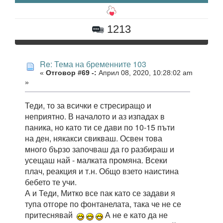
1213
Re: Тема на бременните 103
«
Отговор #69 -:
Април 08, 2020, 10:28:02 am
»
Теди, то за всички е стресиращо и
неприятно. В началото и аз изпадах в
паника, но като ти се дави по 10-15 пъти
на ден, някакси свикваш. Освен това
много бързо започваш да го разбираш и
усещаш най - малката промяна. Всеки
плач, реакция и т.н. Общо взето наистина
бебето те учи.
А и Теди, Митко все пак като се задави я
тупа отгоре по фонтанелата, така че не се
притеснявай
А не е като да не