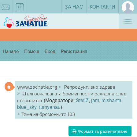
ЗА НАС
КОНТАКТИ
Tog
zachatie@gmail.com
facebook
nav
Начало
Помощ
Вход
Регистрация
www.zachatie.org
Репродуктивно здраве
Дългоочакваната бременност и раждане след
(Модератори:
StefiZ
,
jam
,
mishanta
,
стерилитет
blue_sky
,
rumyanau
)
Тема на бременните 103
Формат за разпечатване