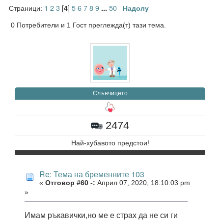
Страници:
1
2
3
[
]
5
6
7
8
9
50
4
...
Надолу
0 Потребители и 1 Гост преглежда(т) тази тема.
Слънчицето
2474
Най-хубавото предстои!
Re: Тема на бременните 103
«
Отговор #60 -:
Април 07, 2020, 18:10:03 pm
»
Имам ръкавички,но ме е страх да не си ги