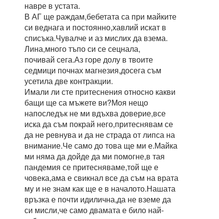
навре в устата.
В АГ ще раждам,бебетата са при майките
си веднага и постоянно,хавлий искат в
списъка.Чувалче и аз мислих да взема.
Лина,много тъпо си се сецнала,
почивай сега.Аз горе долу в твоите
седмици почнах магнезия,досега съм
усетила две контракции.
Имали ли сте притеснения относно какви
бащи ще са мъжете ви?Моя нещо
напоследък не ми вдъхва доверие,все
иска да съм покрай него,притеснявам се
да не ревнува и да не страда от липса на
внимание.Че само до това ще ми е.Майка
ми няма да дойде да ми помогне,в тая
пандемия се притесняваме,той ще е
човека,ама е свикнал все да съм на врата
му и не знам как ще е в началото.Нашата
връзка е почти идилична,да не вземе да
си мисли,че само двамата е било най-