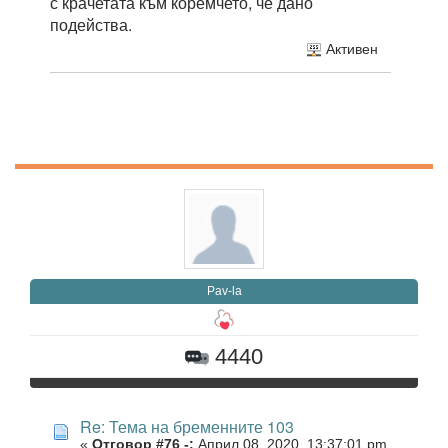
с крачетата към коремчето, че дано
подейства.
Активен
Pav-la
4440
Re: Тема на бременните 103
«
Отговор #76 -:
Април 08, 2020, 13:37:01 pm