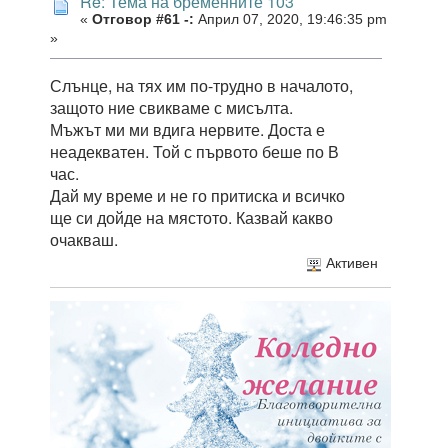
Re: Тема на бременните 103
«
Отговор #61 -:
Април 07, 2020, 19:46:35 pm
»
Слънце, на тях им по-трудно в началото,
защото ние свикваме с мисълта.
Мъжът ми ми вдига нервите. Доста е
неадекватен. Той с първото беше по В
час.
Дай му време и не го притиска и всичко
ще си дойде на мястото. Казвай какво
очакваш.
Активен