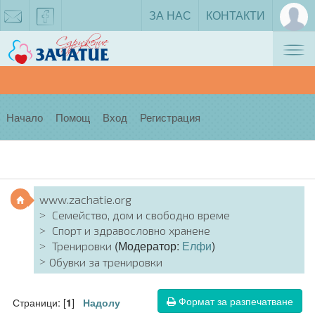
ЗА НАС
КОНТАКТИ
Tog
zachatie@gmail.com
facebook
nav
Начало
Помощ
Вход
Регистрация
www.zachatie.org
Семейство, дом и свободно време
Спорт и здравословно хранене
(Модератор:
Елфи
)
Тренировки
Обувки за тренировки
Формат за разпечатване
Страници: [
]
1
Надолу