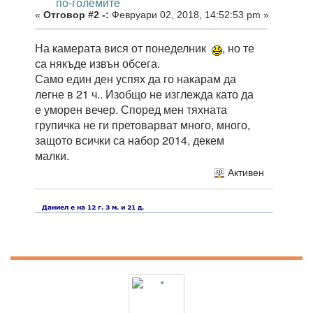
по-големите
«
Отговор #2 -:
Февруари 02, 2018, 14:52:53 pm »
На камерата вися от понеделник
, но те
са някъде извън обсега.
Само един ден успях да го накарам да
легне в 21 ч.. Изобщо не изглежда като да
е уморен вечер. Според мен тяхната
групичка не ги претоварват много, много,
защото всички са набор 2014, декем
малки.
Активен