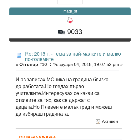
magi_st
9033
Re: 2018 г. - тема за най-малките и малко
по-големите
«
Отговор #10 -:
Февруари 04, 2018, 19:07:52 pm »
И аз записах МОника на градина близко
до работата.Но гледах първо
учителките.Интересувах се какви са
отзивите за тях, как се държат с
децата.Но Плевен е малък град и можеш
да избираш градината.
Активен