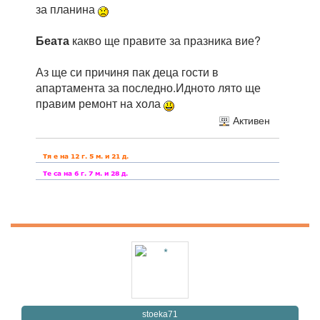
за планина
Беата
какво ще правите за празника вие?
Аз ще си причиня пак деца гости в
апартамента за последно.Идното лято ще
правим ремонт на хола
Активен
stoeka71