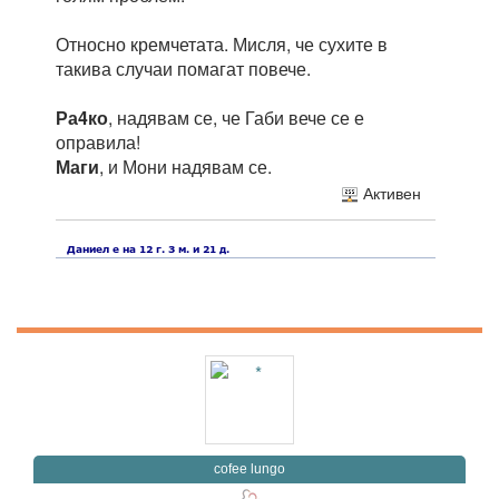
Относно кремчетата. Мисля, че сухите в
такива случаи помагат повече.
Ра4ко
, надявам се, че Габи вече се е
оправила!
Маги
, и Мони надявам се.
Активен
cofee lungo