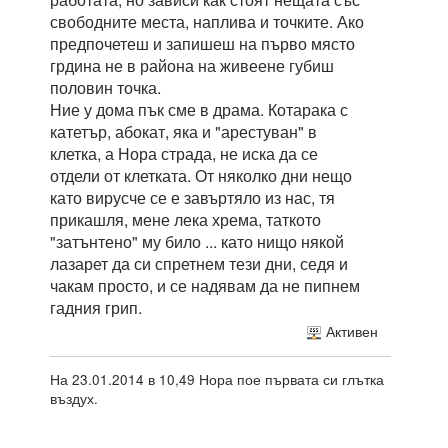
свободните места, наплива и точките. Ако
предпочетеш и запишеш на първо място
грдина не в района на живеене губиш
половин точка.
Ние у дома пък сме в драма. Котарака с
катетър, абокат, яка и "арестуван" в
клетка, а Нора страда, не иска да се
отдели от клетката. От няколко дни нещо
като вирусче се е завъртяло из нас, тя
прикашля, мене лека хрема, таткото
"затънтено" му било ... като нищо някой
лазарет да си спретнем тези дни, седя и
чакам просто, и се надявам да не пипнем
гадния грип.
Активен
На 23.01.2014 в 10,49 Нора пое първата си глътка
въздух.