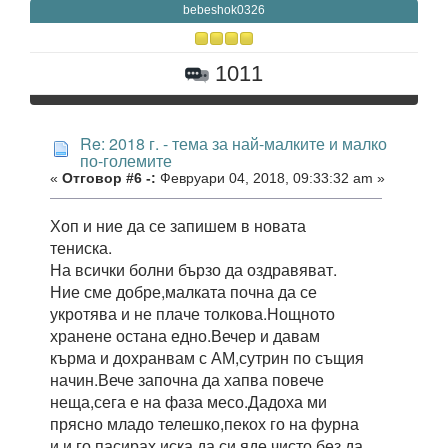
bebeshok0326
1011
Re: 2018 г. - тема за най-малките и малко
по-големите
«
Отговор #6 -:
Февруари 04, 2018, 09:33:32 am »
Хоп и ние да се запишем в новата
тениска.
На всички болни бързо да оздравяват.
Ние сме добре,малката почна да се
укротява и не плаче толкова.Нощното
хранене остана едно.Вечер и давам
кърма и дохранвам с АМ,сутрин по същия
начин.Вече започна да хапва повече
неща,сега е на фаза месо.Дадоха ми
прясно младо телешко,пекох го на фурна
и и го пасирах,иска да си яде чисто без да