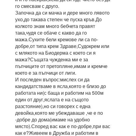
го смесвам с друго.
Започна да си мачка и дере много лявото
ухо,до такава степен че пуска кръв.До
колкото знам много бебчета правят
така,чудя се обаче с какво да го
мажа.Сухите бели кремове ли са по-
добре,от типа крем Здраве,Судокрем или
с млякото на Биодерма с което си я
мажа?Същата чужденка ми е за
пъпчиците от претопляне,имам и кремче
което е за пъпчици от лиги.
И последен въпрос:мислех си да
кандидатстваме в ясла,която е близо до
работата ни(с баща и работим на 500м
един от друг,яслата е на същото
разстояние),но си говорех с една
девойка,която ме убеждаваше ,че е по
-добре до дома(имаме на удобно
място).Според вас как е по-добре,при вас
как е?Живеем в Дружба и работим в