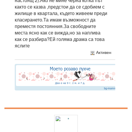
настоящ 2).Ако не мине черна котка път
както се казва ,предстои да се сдобием с
жилище в квартала, където живеем преди
класирането.Та имам възможност да
преместя постоянния.За свободните
места ясно как се вижда,но за наплива
как се разбира?Ей голяма драма са това
яслите
Активен