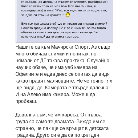
ги забрави до догодина (търсят си клиенти, разбираемо).
Като го казах това на моя мъж (той пък го няма, в
командировка) и вика: "К'во, все едно не си знам детето,
че едва си стои на краката."
Вие към коя школа сте? Ще ви пратят ли някакви снимки?
Нашата градина изобщо не е по снимките. Аз пък много
обичам снимки и чак днес се присетих късно да бях
помолила някой да го снима там горе.
Нашите са към Мачирски Спорт. Аз също
много обичам снимки и попитах, но
нямали от ДГ такава практика. Случайно
научих обаче, че има уеб камера на
Офелиите и едва днес се опитах да видя
какво правят малчовците. Не че точно тях
ще видя, де. Камерата е твърде далечна.
И на Алеко има камера. Можеш да
пробваш.
Доволна съм, че им хареса. От първа
група са само те двамата. Вижда им се
странно, че пак ще се връщат в детската
градина. Друго си е да са по цял ден