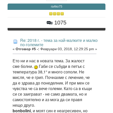
ra4ko75
1075
Re: 2018 г. - тема за най-малките и малко
по-големите
«
Отговор #5 -:
Февруари 03, 2018, 12:29:25 pm »
Ето ни и нас в новата тема. За жалост
сме болни.
Габи се събуди в петък с
температура 38,1° и много сополи. Не
мисля, че е грип. Почнахме с лечение, че
да е здрава до понеделник. И при мен се
чувства че са вече големи. Като са в къщи
си се заиграват - не само двамата, но и
самостоятелно и аз мога да си правя
нещо друго.
bonbolini
, и моят син е неагресивен, но