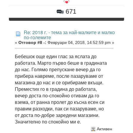
671
Re: 2018 г. - тема за най-малките и малко
по-големите
«
Отговор #8 -:
Февруари 04, 2018, 14:52:59 pm »
Бебешок още един глас за яслата до
работата. Марто първо беше в градината
до нас. Голямо препускане вечер да го
прибера навреме, после пазаруваме от
магазина до нас и се орибираме вкъщи.
Преместих го в градина до работата,
вечер доста по-спокойно отивам да го
взема, от ранна пролет до късна есен си
правим разходки, пак си пазаруваме, но
от доста по-добре заредени магазини.
Значително по спокойно ми е.
Активен