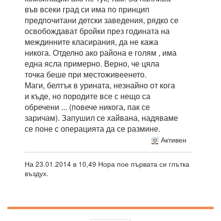
във всеки град си има по принцип
предпочитани детски заведения, рядко се
освобождават бройки през годината на
междинните класирания, да не кажа
никога. Отделно ако района е голям , има
една ясла примерно. Верно, че цяла
точка беше при местоживеенето.
Маги, белтък в урината, незнайно от кога
и къде, но породите все с нещо са
обречени ... (повече никога, пак се
заричам). Запушил се хайвана, надяваме
се поне с операцията да се размине.
Активен
На 23.01.2014 в 10,49 Нора пое първата си глътка
въздух.