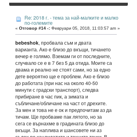
Re: 2018 г. - тема за най-малките и малко
по-големите
«
Отговор #14 -:
Февруари 05, 2018, 11:03:57 am »
bebeshok
, пробвала съм и двата
варианта. Ако е близо до вкъщи, тичането
вечер е голямо. Вземам ги от последните,
случвало се е в 7 без 5 да отида. Моите са
двама и реално не стоят сами, но за едно
дете вероятно ще е проблем. Ако е близо
до работата (при нас на около 40-50
минути с градски транспорт), следва
прибиране в час пик, а зимата и
събличане/обличане на част от дрехите.
За мен и това не е ок и предпочитам аз да
тичам. Ще пробваме пак лятото, но за
сега се върнахме в градината близо до
вкъщи. За наплива и шансовете ни аз
съдех по кандидатите и техните точки. В