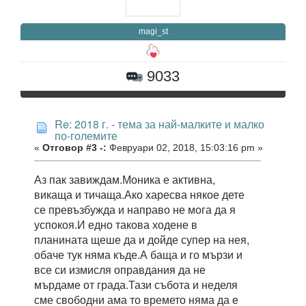
magi_st
9033
Re: 2018 г. - тема за най-малките и малко
по-големите
«
Отговор #3 -:
Февруари 02, 2018, 15:03:16 pm »
Аз пак завиждам.Моника е активна,
викаща и тичаща.Ако харесва някое дете
се превъзбужда и направо не мога да я
успокоя.И едно такова ходене в
планината щеше да и дойде супер на нея,
обаче тук няма къде.А баща и го мързи и
все си измисля оправдания да не
мърдаме от града.Тази събота и неделя
сме свободни ама то времето няма да е