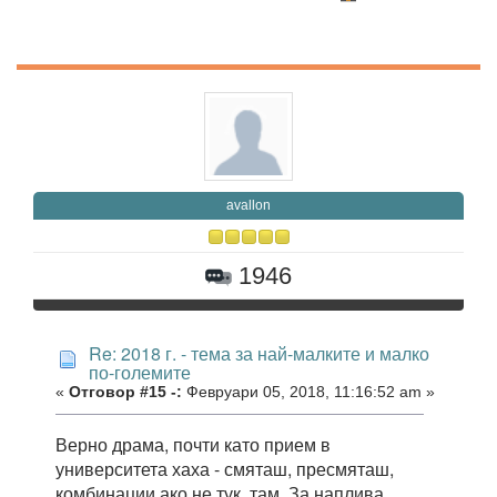
avallon
1946
Re: 2018 г. - тема за най-малките и малко
по-големите
«
Отговор #15 -:
Февруари 05, 2018, 11:16:52 am »
Верно драма, почти като прием в
университета хаха - смяташ, пресмяташ,
комбинации ако не тук, там. За наплива