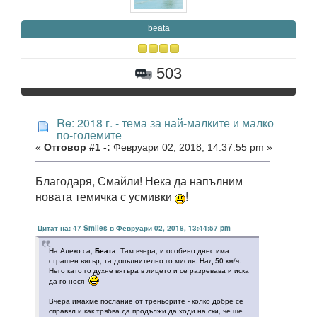
beata
503
Re: 2018 г. - тема за най-малките и малко
по-големите
«
Отговор #1 -:
Февруари 02, 2018, 14:37:55 pm »
Благодаря, Смайли! Нека да напълним
новата темичка с усмивки
!
Цитат на: 47 Smiles в Февруари 02, 2018, 13:44:57 pm
На Алеко са,
Беата
. Там вчера, и особено днес има
страшен вятър, та допълнително го мисля. Над 50 км/ч.
Него като го духне вятъра в лицето и се разревава и иска
да го нося
Вчера имахме послание от треньорите - колко добре се
справял и как трябва да продължи да ходи на ски, че ще