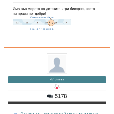
Има във морето на детските игри бисерче, което
ни прави по–добри!
47 Smiles
5178
Re: 2018 г. - тема за най-малките и малко