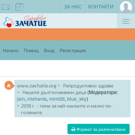
ЗА НАС
КОНТАКТИ
Tog
zachatie@gmail.com
facebook
nav
Начало
Помощ
Вход
Регистрация
www.zachatie.org
Репродуктивно здраве
(Модератори:
Нашите дългоочаквани деца
jam
,
mishanta
,
mimi26
,
blue_sky
)
2018 г. - тема за най-малките и малко по-
големите
Формат за разпечатване