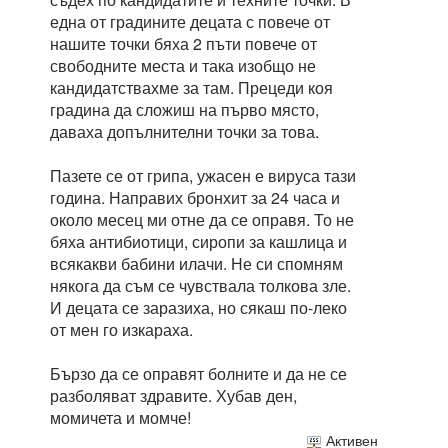
една от градините децата с повече от
нашите точки бяха 2 пъти повече от
свободните места и така изобщо не
кандидатствахме за там. Прецеди коя
градина да сложиш на първо място,
даваха допълнителни точки за това.
Пазете се от грипа, ужасен е вируса тази
година. Направих бронхит за 24 часа и
около месец ми отне да се оправя. То не
бяха антибиотици, сиропи за кашлица и
всякакви бабини илачи. Не си спомням
някога да съм се чувствала толкова зле.
И децата се заразиха, но сякаш по-леко
от мен го изкараха.
Бързо да се оправят болните и да не се
разболяват здравите. Хубав ден,
момичета и момче!
Активен