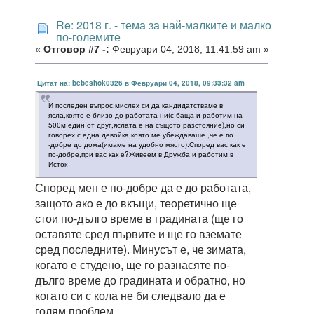
Re: 2018 г. - тема за най-малките и малко
по-големите
«
Отговор #7 -:
Февруари 04, 2018, 11:41:59 am »
Цитат на: bebeshok0326 в Февруари 04, 2018, 09:33:32 am
И последен въпрос:мислех си да кандидатстваме в
ясла,която е близо до работата ни(с баща и работим на
500м един от друг,яслата е на същото разстояние),но си
говорех с една девойка,която ме убеждаваше ,че е по
-добре до дома(имаме на удобно място).Според вас как е
по-добре,при вас как е?Живеем в Дружба и работим в
Исток
Според мен е по-добре да е до работата,
защото ако е до вкъщи, теоретично ще
стои по-дълго време в градината (ще го
оставяте сред първите и ще го вземате
сред последните). Минусът е, че зимата,
когато е студено, ще го разнасяте по-
дълго време до градината и обратно, но
когато си с кола не би следвало да е
голям проблем.