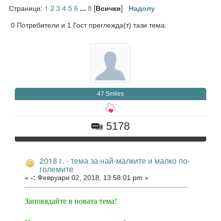
Страници:
1
2
3
4
5
6
8
[
]
...
Всички
Надолу
0 Потребители и 1 Гост преглежда(т) тази тема.
47 Smiles
5178
2018 г. - тема за най-малките и малко по-
големите
«
-:
Февруари 02, 2018, 13:58:01 pm »
Заповядайте в новата тема!