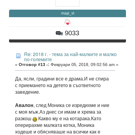
magi_st
9033
Re: 2018 г. - тема за най-малките и малко
по-големите
«
Отговор #13 -:
Февруари 05, 2018, 09:02:56 am »
Да, ясли, градини все е драма.И не спира
с приемането на детето в съответното
заведение.
Авалон
, след Моника се изредихме и ние
с моя мъж.Аз днес си имам и хрема за
разкош
Какво му е на котарака.Като
оперирахме малката котка, Моника
ходеше и обясняваше на всички как е