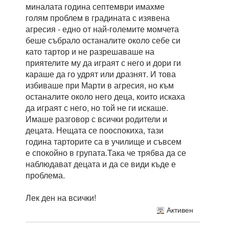
миналата година септември имахме
голям проблем в градината с изявена
агресия - едно от най-големите момчета
беше събрало останалите около себе си
като тартор и не разрешаваше на
приятелите му да играят с него и дори ги
караше да го удрят или дразнят. И това
избиваше при Марти в агресия, но към
останалите около него деца, които искаха
да играят с него, но той не ги искаше.
Имаше разговор с всички родители и
децата. Нещата се пооспокиха, тази
година тарторите са в училище и съвсем
е спокойно в групата.Така че трябва да се
наблюдават децата и да се види къде е
проблема.
Лек ден на всички!
Активен