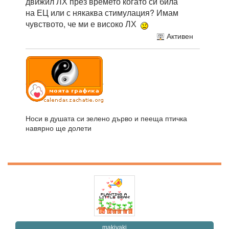
движил ЛХ през времето когато си била
на ЕЦ или с някаква стимулация? Имам
чувството, че ми е високо ЛХ
Активен
Носи в душата си зелено дърво и пееща птичка
навярно ще долети
makiyaki