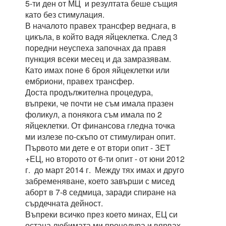
5-ти ден от МЦ и резултата беше същия
като без стимулация.
В началото правех трансфер веднага, в
цикъла, в който вадя яйцеклетка. След 3
поредни неуспеха започнах да правя
пункция всеки месец и да замразявам.
Като имах поне 6 броя яйцеклетки или
ембриони, правех трансфер.
Доста продължителна процедура,
въпреки, че почти не съм имала празен
фоликул, а понякога съм имала по 2
яйцеклетки. От финансова гледна точка
ми излезе по-скъпо от стимулиран опит.
Първото ми дете е от втори опит - ЗЕТ
+ЕЦ, но второто от 6-ти опит - от юни 2012
г. до март 2014 г. Между тях имах и друго
забременяване, което завърши с мисед
аборт в 7-8 седмица, заради спиране на
сърдечната дейност.
Въпреки всичко през което минах, ЕЦ си
остана любимата ми процедура и вярвах,