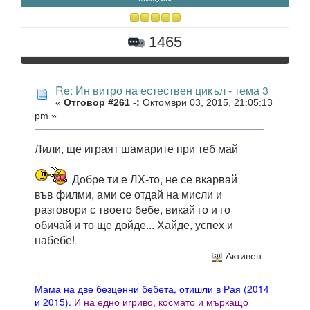
1465
Re: Ин витро на естествен цикъл - тема 3
«
Отговор #261 -:
Октомври 03, 2015, 21:05:13
pm »
Лили, ще играят шамарите при теб май
Добре ти е ЛХ-то, не се вкарвай
във филми, ами се отдай на мисли и
разговори с твоето бебе, викай го и го
обичай и то ще дойде... Хайде, успех и
набебе!
Активен
Мама на две безценни бебета, отишли в Рая (2014
и 2015).
И на едно игриво, космато и мъркащо