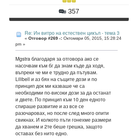
357
Re: Ин витро на естествен цикъл - тема 3
«
Отговор #269 -:
Октомври 05, 2015, 15:28:24
pm »
Mgstra благодаря за отговора ако се
насочвам към бг да знам къде да ходя,
въпреки че ми е трудно да пътувам.
Lilibell и аз бях на същите дози и по
принцип док ми казваше че са
необходими по-високи дози за да останат
и двете. По принцип към 10 ден едното
спираше развитие и аз все се
разочаровах, но после след много опити
свикнах. И колкото пъти гонехме размери
да хванем и 2те беше грешка, защото
оставах без нито едно.