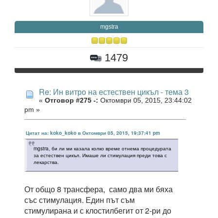
mgstra
1479
Re: Ин витро на естествен цикъл - тема 3
«
Отговор #275 -:
Октомври 05, 2015, 23:44:02
pm »
Цитат на: koko_koko в Октомври 05, 2015, 19:37:41 pm
mgstra, би ли ми казала колко време отнема процедурата
за естествен цикъл. Имаше ли стимулация преди това с
лекарства.
От общо 8 трансфера, само два ми бяха
със стимулация. Един път съм
стимулирана и с клостилбегит от 2-ри до