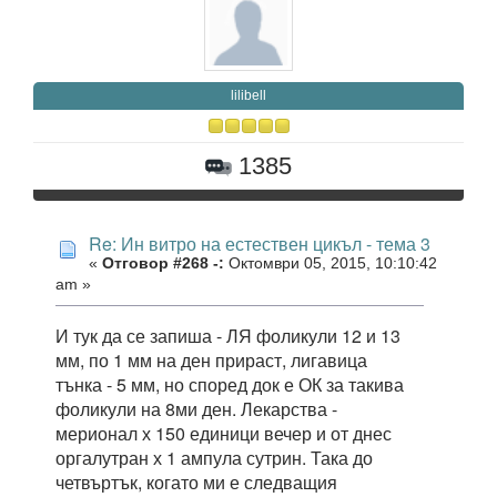
lilibell
1385
Re: Ин витро на естествен цикъл - тема 3
«
Отговор #268 -:
Октомври 05, 2015, 10:10:42
am »
И тук да се запиша - ЛЯ фоликули 12 и 13
мм, по 1 мм на ден прираст, лигавица
тънка - 5 мм, но според док е ОК за такива
фоликули на 8ми ден. Лекарства -
мерионал х 150 единици вечер и от днес
оргалутран х 1 ампула сутрин. Така до
четвъртък, когато ми е следващия