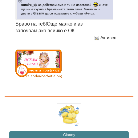
sandra_dp
аз действам ама и ти не изоставай
иначе
ще ми е скучно в бременната тема сама. Чакам ви и
двете с
Giaany
да се похвалите с хубави яйчица.
Браво на теб!Още малко и аз
започвам,ако всичко е ОК.
Активен
Giaany