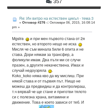
357
Re: Ин витро на естествен цикъл - тема 3
«
Отговор #276 -:
Октомври 06, 2015, 16:08:14
pm »
Mgstra
и при мен първото стана от 2я
естествен, но второто нещо не иска
Мисля че съм минала 5или 6 опита и не
става. Дори нямам за трансфер, а
фоликули имам. Два пъти ми се случи
празен, а другите некачествена. Имах и
случай недоузряла
.
Koko_koko няма кво да му мислиш. При
някой става и от първия път. Нищо не
можеш да предвидиш и да контролираш,
т.ч вярвай че ще стане и приготви тялото
си с полезна храна, витамини и
движение. Това е което зависи от теб. И