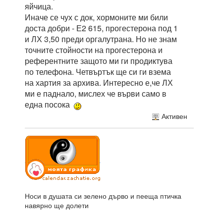
яйчица.
Иначе се чух с док, хормоните ми били
доста добри - Е2 615, прогестерона под 1
и ЛХ 3,50 преди оргалутрана. Но не знам
точните стойности на прогестерона и
референтните защото ми ги продиктува
по телефона. Четвъртък ще си ги взема
на хартия за архива. Интересно е,че ЛХ
ми е паднало, мислех че върви само в
една посока
Активен
Носи в душата си зелено дърво и пееща птичка
навярно ще долети