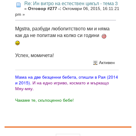
Re: Ин витро на естествен цикъл - тема 3
«
Отговор #277 -:
Октомври 06, 2015, 16:11:21
pm »
Mgstra, разбуди любопитството ми и няма
как да не попитам на колко си години
Успех, момичета!
Активен
Мама на две безценни бебета, отишли в Рая (2014
и 2015).
И на едно игриво, космато и мъркащо
Мяу-мяу.
Чакаме те, скъпоценно бебе!