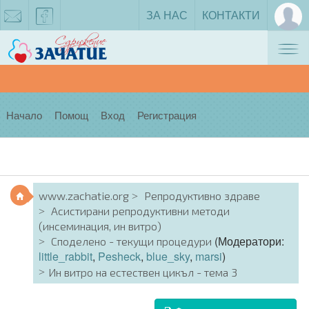
ЗА НАС
КОНТАКТИ
Tog
zachatie@gmail.com
facebook
nav
Начало
Помощ
Вход
Регистрация
www.zachatie.org
Репродуктивно здраве
Асистирани репродуктивни методи
(инсеминация, ин витро)
(Модератори:
Споделено - текущи процедури
little_rabbit
,
Pesheck
,
blue_sky
,
marsi
)
Ин витро на естествен цикъл - тема 3