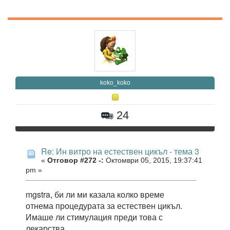
koko_koko
24
Re: Ин витро на естествен цикъл - тема 3
«
Отговор #272 -:
Октомври 05, 2015, 19:37:41
pm »
mgstra, би ли ми казала колко време
отнема процедурата за естествен цикъл.
Имаше ли стимулация преди това с
лекарства.