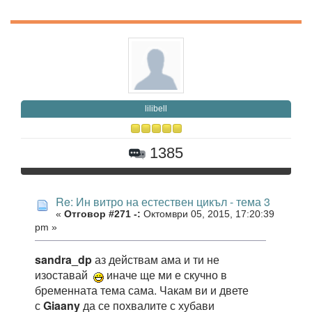
lilibell
1385
Re: Ин витро на естествен цикъл - тема 3
«
Отговор #271 -:
Октомври 05, 2015, 17:20:39
pm »
sandra_dp
аз действам ама и ти не
изоставай
иначе ще ми е скучно в
бременната тема сама. Чакам ви и двете
с
Giaany
да се похвалите с хубави