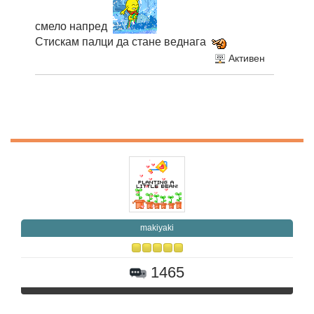
смело напред
Стискам палци да стане веднага
Активен
makiyaki
1465