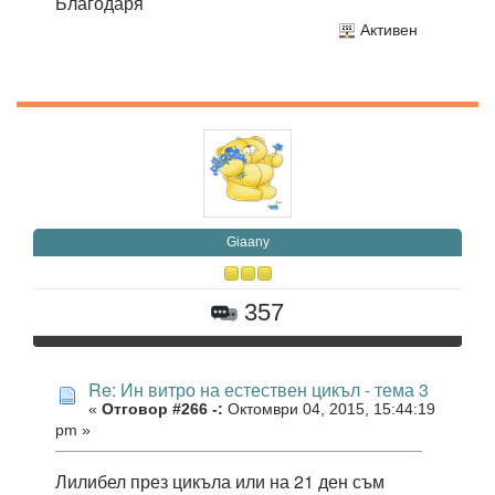
Благодаря
Активен
Giaany
357
Re: Ин витро на естествен цикъл - тема 3
«
Отговор #266 -:
Октомври 04, 2015, 15:44:19
pm »
Лилибел през цикъла или на 21 ден съм