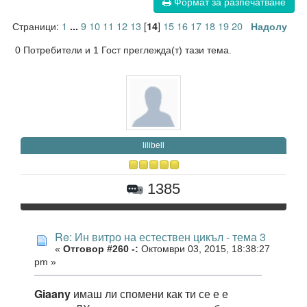
Формат за разпечатване
Страници:
1
9
10
11
12
13
[
]
15
16
17
18
19
20
...
14
Надолу
0 Потребители и 1 Гост преглежда(т) тази тема.
lilibell
1385
Re: Ин витро на естествен цикъл - тема 3
«
Отговор #260 -:
Октомври 03, 2015, 18:38:27
pm »
Giaany
имаш ли спомени как ти се е е