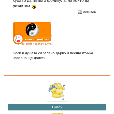
хубаво да имам 3 фоликула, на които да
разчитам
Активен
Носи в душата си зелено дърво и пееща птичка
навярно ще долети
Giaany