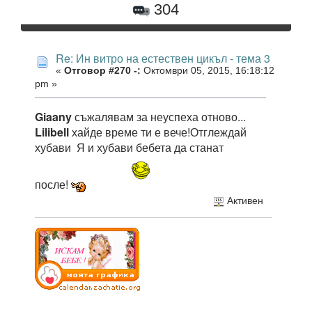
304
Re: Ин витро на естествен цикъл - тема 3
«
Отговор #270 -:
Октомври 05, 2015, 16:18:12
pm »
Giaany
съжалявам за неуспеха отново...
Lilibell
хайде време ти е вече!Отглеждай
хубави Я и хубави бебета да станат
после!
Активен