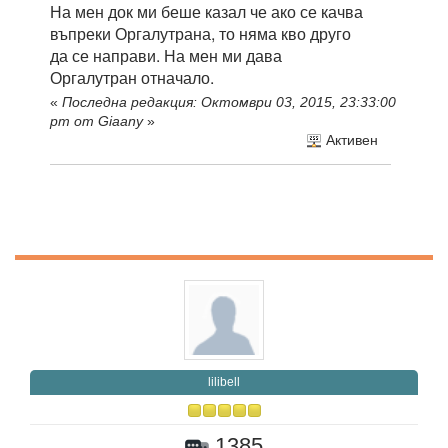
На мен док ми беше казал че ако се качва
въпреки Оргалутрана, то няма кво друго
да се направи. На мен ми дава
Оргалутран отначало.
«
Последна редакция: Октомври 03, 2015, 23:33:00
pm от Giaany
»
Активен
lilibell
1385