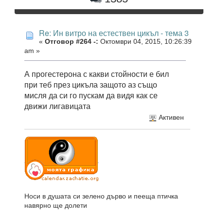
Re: Ин витро на естествен цикъл - тема 3
«
Отговор #264 -:
Октомври 04, 2015, 10:26:39
am »
А прогестерона с какви стойности е бил
при теб през цикъла защото аз също
мисля да си го пускам да видя как се
движи лигавицата
Активен
Носи в душата си зелено дърво и пееща птичка
навярно ще долети