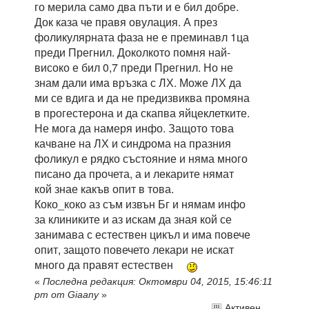
го мерила само два пъти и е бил добре.
Док каза че правя овулация. А през
фоликулярната фаза не е преминавл 1ца
преди Прегнил. Доколкото помня най-
високо е бил 0,7 преди Прегнил. Но не
знам дали има връзка с ЛХ. Може ЛХ да
ми се вдига и да не предизвиква промяна
в прогестерона и да скапва яйцеклетките.
Не мога да намеря инфо. Защото това
качване на ЛХ и синдрома на празния
фоликул е рядко състояние и няма много
писано да прочета, а и лекарите нямат
кой знае какъв опит в това.
Коко_коко аз съм извън Бг и нямам инфо
за клиниките и аз искам да зная кой се
занимава с естествен цикъл и има повече
опит, защото повечето лекари не искат
много да правят естествен
«
Последна редакция: Октомври 04, 2015, 15:46:11
pm от Giaany
»
Активен