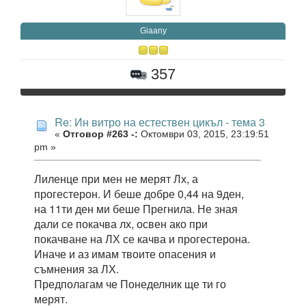
Giaany
357
Re: Ин витро на естествен цикъл - тема 3
«
Отговор #263 -:
Октомври 03, 2015, 23:19:51
pm »
Лиленце при мен не мерят Лх, а
прогестерон. И беше добре 0,44 на 9ден,
на 11ти ден ми беше Прегнила. Не зная
дали се покачва лх, освен ако при
покачване на ЛХ се качва и прогестерона.
Иначе и аз имам твоите опасения и
съмнения за ЛХ.
Предполагам че Понеделник ще ти го
мерят.