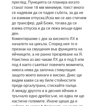
преглед. Пункцията се планира когато
станат поне 18 мм минимум, тоест много
се надявам да се падне събота, за да не
си взимам отпуска.Иска ми се ако стигнем
до трансфер, дай Боже, тогава да си
взема отпуска и да си лежа вкъщи един
ден.
Коментирахме с док за високото ЛХ в
началото на цикъла. Според нея то е
признак на смущения във функцията на
яйчниците, а не ранно презряване на Я.
Наистина аз ако чакам ЛХ да е под 5 или
под 4 както съветват повечето момичета,
никога няма да започна стимулация
защото моето винаги е високо. Днес ще
видим какви са му били стойностите
преди оргалутрана, стискайте палци.
А между другото и в десния яйчник е
тръгнало едно дребосъче, но едва ли ще
настигне големите. Иначе щеше да е