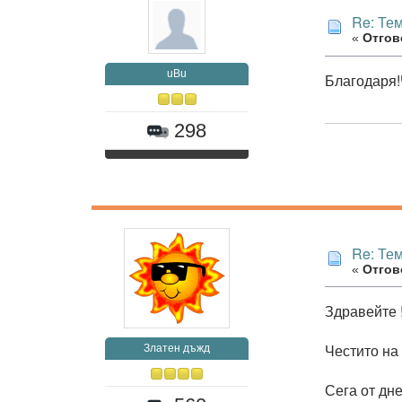
Re: Те
«
Отгово
uBu
Благодаря!
298
Re: Те
«
Отгово
Здравейте 
Честито на
Златен дъжд
Сега от дн