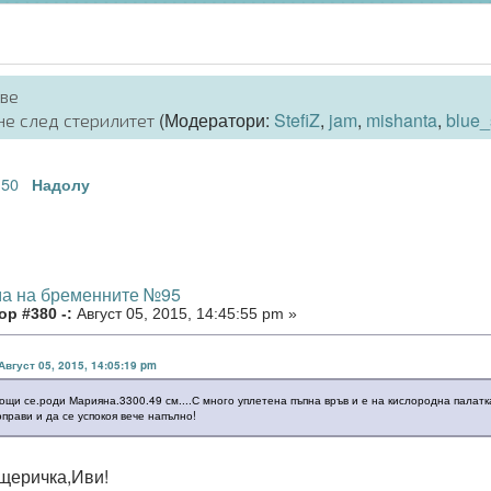
аве
(Модератори:
StefiZ
,
jam
,
mishanta
,
blue_
не след стерилитет
50
.
Надолу
ма на бременните №95
р #380 -:
Август 05, 2015, 14:45:55 pm »
Август 05, 2015, 14:05:19 pm
ощи се.роди Марияна.3300.49 см....С много уплетена пъпна връв и е на кислородна палат
оправи и да се успокоя вече напълно!
щеричка,Иви!