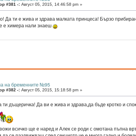
р #381 -:
Август 05, 2015, 14:46:58 pm »
то! Да ти е жива и здрава малката принцеса! Бързо прибиран
е е химера нали знаеш
ма на бременните №95
р #382 -:
Август 05, 2015, 15:18:58 pm »
 ти дъщеричка! Да ви е жива и здрава,да бъде кротко и спо
вожи всичко ще е наред и Алек се роди с омотана пъпна връ
и да се раздвижваш след секциото,че е много гадно и болез