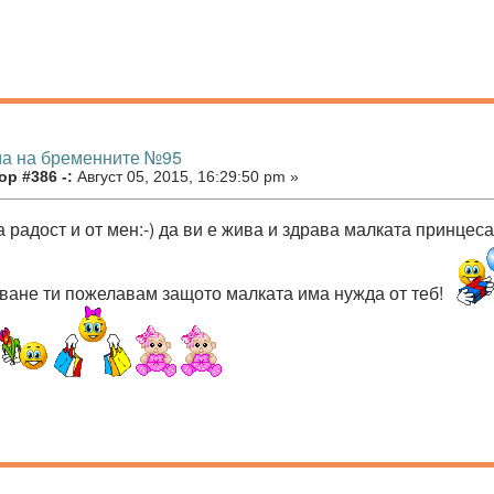
ма на бременните №95
р #386 -:
Август 05, 2015, 16:29:50 pm »
 радост и от мен:-) да ви е жива и здрава малката принцеса
ване ти пожелавам защото малката има нужда от теб!