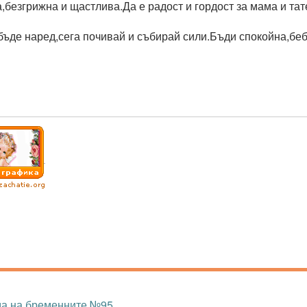
,безгрижна и щастлива.Да е радост и гордост за мама и тат
бъде наред,сега почивай и събирай сили.Бъди спокойна,беб
ма на бременните №95