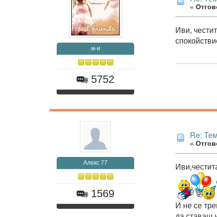
«
Отгово
Иви, чести
спокойстви
м-и
5752
Re: Те
«
Отгово
Алекс 77
Иви,честита
1569
И не се тре
да ставаш 