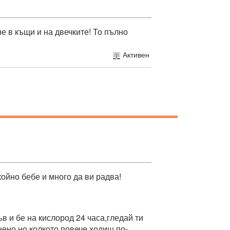
е в къщи и на двечките! То пълно
Активен
койно бебе и много да ви радва!
в и бе на кислород 24 часа,гледай ти
нено,но колкото повече ходиш по-