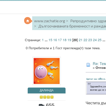
www.zachatie.org
Репродуктивно здр
Дългоочакваната бременност и ражда
Страници:
1
15
16
17
18
19
[
]
21
22
23
24
25
...
20
..
0 Потребители и 1 Гост преглежда(т) тази тема.
Re: Те
«
Отгово
Цитат на: uBu в 
Здравейте,сн
всичко да се 
ДАЛИНДА
Честита дъ
655