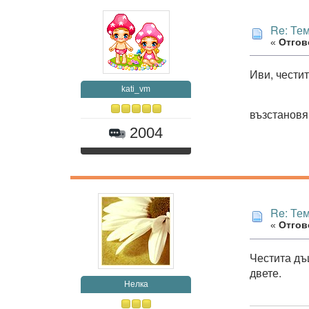
Re: Те
«
Отгово
Иви, честит
kati_vm
възстановя
2004
Re: Те
«
Отгово
Честита дъ
двете.
Нелка