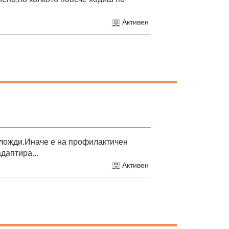
Активен
гложди.Иначе е на профилактичен
даптира...
Активен