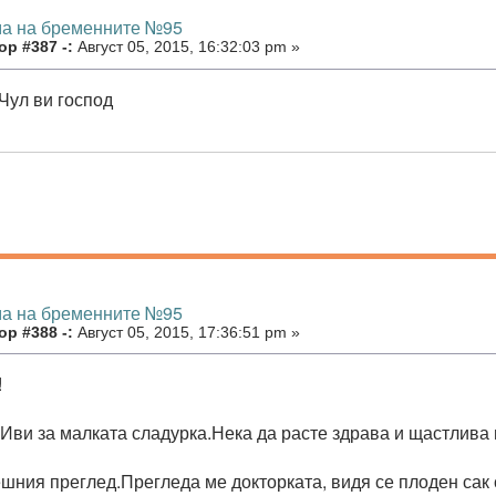
ма на бременните №95
р #387 -:
Август 05, 2015, 16:32:03 pm »
Чул ви господ
ма на бременните №95
р #388 -:
Август 05, 2015, 17:36:51 pm »
!
 Иви за малката сладурка.Нека да расте здрава и щастлива 
ешния преглед.Прегледа ме докторката, видя се плоден сак 