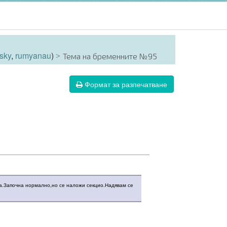
sky
,
rumyanau
)
Тема на бременните №95
Формат за разпечатване
ка.Започна нормално,но се наложи секцио.Надявам се