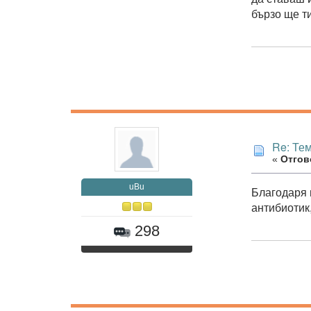
бързо ще т
Re: Те
«
Отгово
uBu
Благодаря 
антибиотик,
298