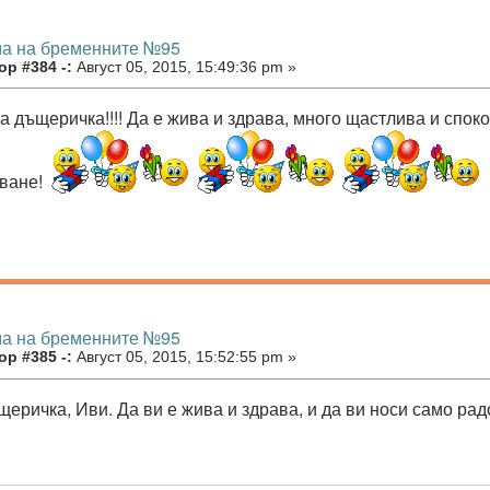
ма на бременните №95
р #384 -:
Август 05, 2015, 15:49:36 pm »
а дъщеричка!!!! Да е жива и здрава, много щастлива и спок
ване!
ма на бременните №95
р #385 -:
Август 05, 2015, 15:52:55 pm »
щеричка, Иви. Да ви е жива и здрава, и да ви носи само ра