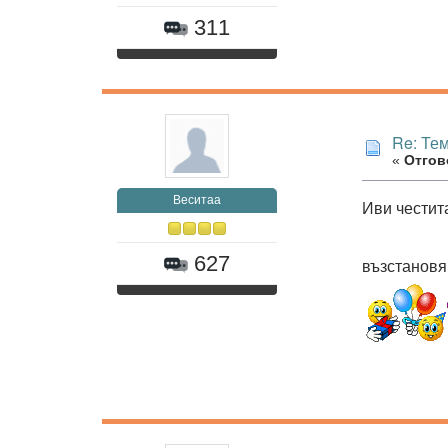
311
Re: Те
«
Отгово
Веситаа
Иви честита
627
възстановя