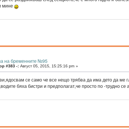
и мине
ма на бременните №95
р #383 -:
Август 05, 2015, 15:25:16 pm »
ви,ядосвам се само че все нещо трябва да има дето да ме 
водите бяха бистри и предполагат,че просто по -трудно се а