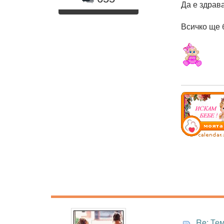
Да е здрава
Всичко ще 
Re: Те