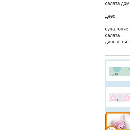
салата дом
днес
супа топче
салата
диня и пъп