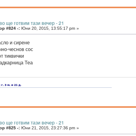
во ще готвим тази вечер - 21
р #824 -:
Юни 20, 2015, 13:55:17 pm »
асло и сирене
чно-чеснов сос
от тиквички
ладкарница Теа
во ще готвим тази вечер - 21
р #825 -:
Юни 21, 2015, 23:27:36 pm »