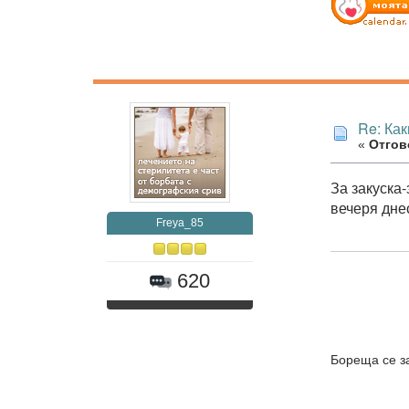
Re: Как
«
Отгово
За закуска-
вечеря дне
Freya_85
620
Бореща се з