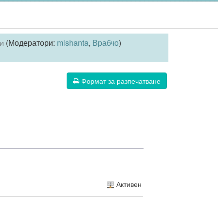
(Модератори:
mishanta
,
Врабчо
)
и
Формат за разпечатване
Активен