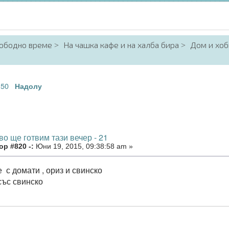
вободно време
На чашка кафе и на халба бира
Дом и хоб
50
.
Надолу
во ще готвим тази вечер - 21
р #820 -:
Юни 19, 2015, 09:38:58 am »
 с домати , ориз и свинско
със свинско