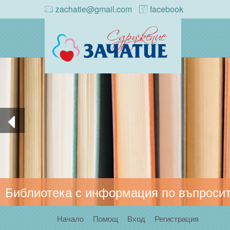
zachatie@gmail.com
facebook
Библиотека с информация по въпросит
Начало
Помощ
Вход
Регистрация