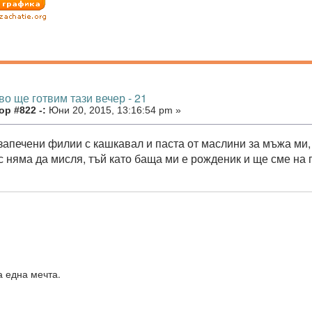
во ще готвим тази вечер - 21
р #822 -:
Юни 20, 2015, 13:16:54 pm »
запечени филии с кашкавал и паста от маслини за мъжа ми, 
с няма да мисля, тъй като баща ми е рожденик и ще сме на 
а една мечта.