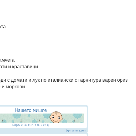
ата
амчета
ати и краставици
ди с домати и лук по италиански с гарнитура варен ориз
е и моркови