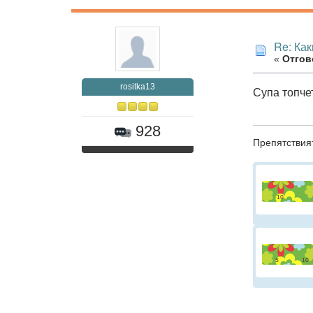
Re: Как
«
Отгово
rositka13
Супа топчет
928
Препятствият