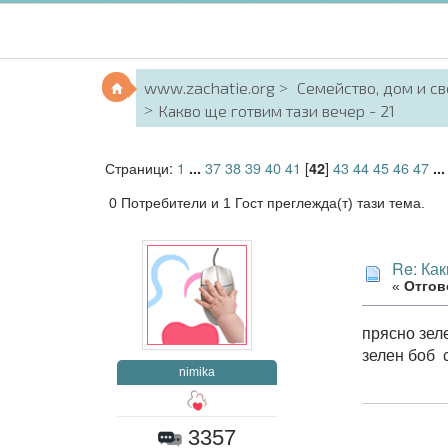
www.zachatie.org
Семейство, дом и с
Какво ще готвим тази вечер - 21
Страници:
1
37
38
39
40
41
[
]
43
44
45
46
47
...
42
..
0 Потребители и 1 Гост преглежда(т) тази тема.
Re: Как
«
Отгово
прясно зеле
зелен боб 
nimika
3357