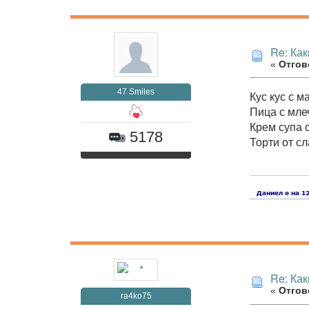
Re: Как
«
Отгово
47 Smiles
Кус кус с м
Пица с мле
Крем супа 
5178
Торти от с
Re: Как
«
Отгово
ra4ko75