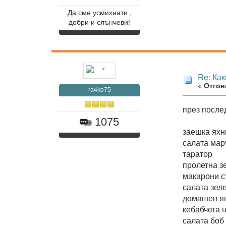
Да сме усмихнати ,
добри и слънчеви!
Re: Как
«
Отгово
ra4ko75
през после
1075
заешка яхн
салата мар
таратор
пролетна з
макарони с
салата зел
домашен я
кебабчета н
салата боб