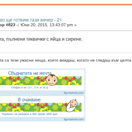
во ще готвим тази вечер - 21
р #823 -:
Юни 20, 2015, 13:43:07 pm »
а, пълнени тиквички с яйца и сирене.
а са тези ужасни неща, които виждаш, когато не гледаш към целта