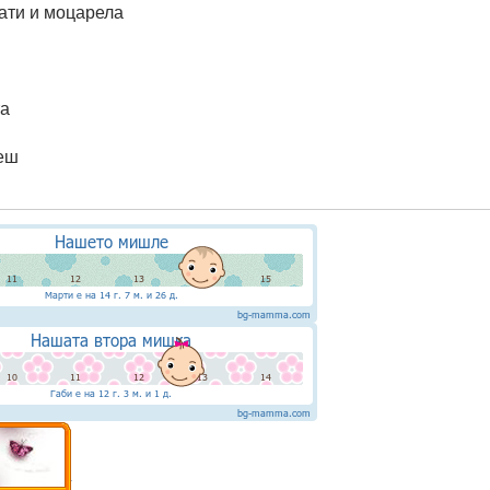
ати и моцарела
та
еш