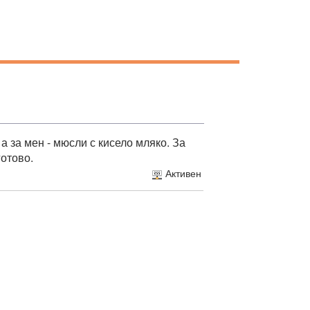
а за мен - мюсли с кисело мляко. За
готово.
Активен