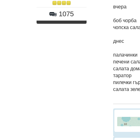
вчера
1075
боб чорба
чопска сал
днес
палачинки
печени сал
салата дом
таратор
пилечки гър
салата зел