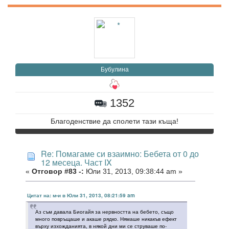
Бубулина
1352
Благоденствие да сполети тази къща!
Re: Помагаме си взаимно: Бебета от 0 до
12 месеца. Част IX
«
Отговор #83 -:
Юли 31, 2013, 09:38:44 am »
Цитат на: м-и в Юли 31, 2013, 08:21:59 am
Аз съм давала Биогайя за нервността на бебето, също
много повръщаше и акаше рядко. Нямаше никакъв ефект
върху изхожданията, в някой дни ми се струваше по-