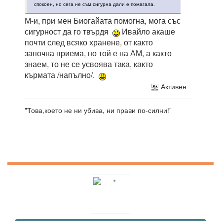
спокоен, но сега не съм сигурна дали е помагала.
М-и, при мен Биогайата помогна, мога със
сигурност да го твърдя
Ивайло акаше
почти след всяко хранене, от както
започна приема, но той е на АМ, а както
знаем, то не се усвоява така, както
кърмата /напълно/.
Активен
"Това,което не ни убива, ни прави по-силни!"