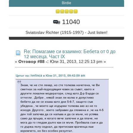
Birdie
11040
Sviatoslav Richter (1915-1997) - Just listen!
Re: Помагаме си взаимно: Бебета от 0 до
12 месеца. Част IX
«
Отговор #88 -:
Юли 31, 2013, 12:25:13 pm »
Цитат на: ivelinca в Юли 31, 2013, 09:42:59 am
Знам, че не сте лекар, но сте толкова начетена, че Ви
сметнах за най-подходящия човек за съвет, както и
другите локални модератори, след като Д-р Бърди се
оттегли . Добре , някой знае ли колко е допустимо
бебето да не се изака като дни 5-6-7, защото съм
убедена , че моето ще издържи толкова ако аз не го
изходя. Другото , което забравих да спомена е ,че на 4-5
ден той започва да се напъва и да се мъчи, но успява
само да пръцка, и когато вече започне и да плаче, не
мога да го гледам дълго как се мъчи. Пробвала съм и да
го държа полу седнал, да притискам краченца към
коремчето, но без особен резултат.