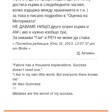
достига кърма в следобедните часове,
колко издържа между храненията и т.н. (
за това е писано подробно в "Оценка на
Моториката".
НЕ ДАВАМЕ НИЩО друго освен кърма и
АМ ( ако е нужно изобщо тук).
За никакви "Гаи" и РЕЧ не може да става.
«
Последна редакция: Юли 31, 2013, 13:07:37 pm
от Birdie
»
Активен
"Failure has a thousand explanations. Success
doesn't need one."
"I live in my own little world. But everyone there knows
me"
Sir Alec Guinness
***
Mistakes are the secret of my success.