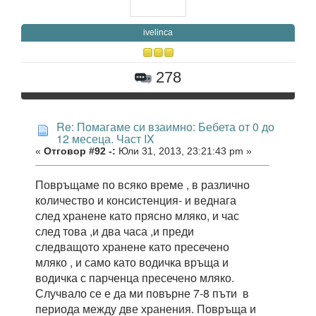
ivelinca
278
Re: Помагаме си взаимно: Бебета от 0 до
12 месеца. Част IX
«
Отговор #92 -:
Юли 31, 2013, 23:21:43 pm »
Повръщаме по всяко време , в различно
количество и консистенция- и веднага
след хранене като прясно мляко, и час
след това ,и два часа ,и преди
следващото хранене като пресечено
мляко , и само като водичка връща и
водичка с парченца пресечено мляко.
Случвало се е да ми повърне 7-8 пъти в
периода между две хранения. Повръща и