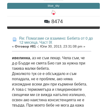
blue_sky
8474
Re: Помагаме си взаимно: Бебета от 0 до
12 месеца. Част IX
«
Отговор #81 -:
Юли 30, 2013, 23:31:08 pm »
ивелинка
, аз не съм лекар. Чела съм, че
д-р Бърди не смята Био гая за нужна при
такива малки бебета.
Доколкото тук се е обсъждало и съм
попадала, не е проблем, ако няма
изхождане всеки ден при кърмени бебета.
А това с термометъра и глицериновите
свещички ми се вижда напълно излишно,
освен ако наистина консистенцията не е
твърда. При моето бебе не мога да кажа