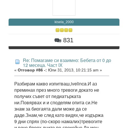
kisela_2000
831
Re: Помагаме си взаимно: Бебета от 0 до
12 месеца. Част IX
«
Отговор #86 -:
Юли 31, 2013, 10:21:15 am »
Разбирам какво изпитваш,ivelinca.И аз
преминах през много тревоги докато не
получих съвет от педиатърката
ни.Повярвах и и споделям опита си.Не
знам за биогаята дали може да се
даде.Знам,че след като видях,че издържа
9 дни спрях (по-скоро намалих)тревогите
и вече броях дните по-спокойно.До мен