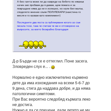
А био гая-та може ли да навреди на бебето по някакъв
начин ако пробвам да я давам, щом помага и за
повръщане няма да ни е излишно, но нали бил малък,
споделете мнение скъпи ПОЛУЛЕКАРИ (наистина го
мисля и го казвам като комплимент)
Последните два поста са публикувани когато аз съм
писала този, така че считам че ми е отговорено на
въпросите, за което безкрайно Благодаря
Д-р Бърди не се е оттеглил. Поне засега.
Зловреден слух е... .
Нормално е едно изключително кърмено
дете да има изхождания на всеки 5-6-7 до
9 дена, стига да наддава добре, и да няма
патологични симптоми.
При Вас вероятно следобяд кърмата леко
не достига.
Нужно е да се прецени, дали детето не му