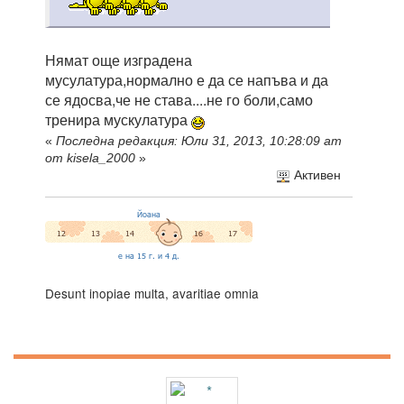
Нямат още изградена
мусулатура,нормално е да се напъва и да
се ядосва,че не става....не го боли,само
тренира мускулатура
«
Последна редакция: Юли 31, 2013, 10:28:09 am
от kisela_2000
»
Активен
Desunt inopiae multa, avaritiae omnia