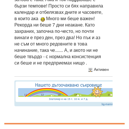
бързи темпове! Просто си бях направила
календар и отбелязвах дните и часовете,
в които ака
Много ми беше важен!
Рекорда ни беше 7 дни неакане. Като
захраних, започна по-често, но почти
винаги е през ден, през два! Но пък и аз
не съм от много редовните в това
начинание, така че....... А, и акото ни не
беше твърдо - с нормална консистенция
си беше и не предприемах нищо .
Активен