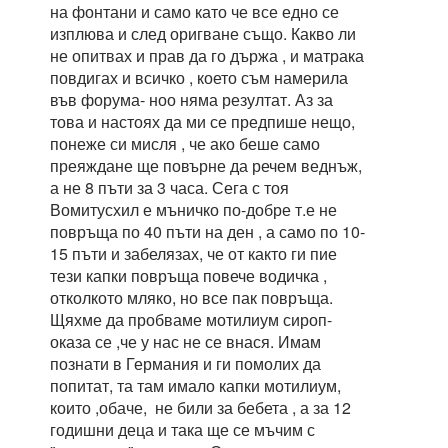
на фонтани и само като че все едно се
изплюва и след оригване също. Какво ли
не опитвах и прав да го държа , и матрака
повдигах и всичко , което съм намерила
във форума- ноо няма резултат. Аз за
това и настоях да ми се предпише нещо,
понеже си мисля , че ако беше само
преяждане ще повърне да речем веднъж,
а не 8 пъти за 3 часа. Сега с тоя
Вомитусхил е мъничко по-добре т.е не
повръща по 40 пъти на ден , а само по 10-
15 пъти и забелязах, че от както ги пие
тези капки повръща повече водичка ,
отколкото мляко, но все пак повръща.
Щяхме да пробваме мотилиум сироп-
оказа се ,че у нас не се внася. Имам
познати в Германия и ги помолих да
попитат, та там имало капки мотилиум,
които ,обаче, не били за бебета , а за 12
годишни деца и така ще се мъчим с