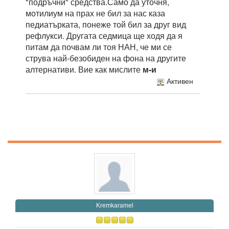
"подръчни" средства.Само да уточня,
мотилиум на прах не бил за нас каза
педиатърката, понеже той бил за друг вид
рефлукси. Другата седмица ще ходя да я
питам да почвам ли тоя НАН, че ми се
струва най-безобиден на фона на другите
алтернативи. Вие как мислите
м-и
Активен
Kremkaramel