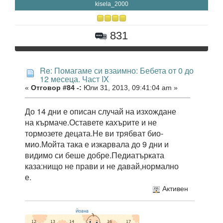
kisela_2000
831
Re: Помагаме си взаимно: Бебета от 0 до
12 месеца. Част IX
«
Отговор #84 -:
Юли 31, 2013, 09:41:04 am »
До 14 дни е описан случай на изхождане
на кърмаче.Оставете кахърите и не
тормозете децата.Не ви трябват био-
мио.Мойта така е изкарвала до 9 дни и
видимо си беше добре.Педиатърката
каза:нищо не прави и не давай,нормално
е.
Активен