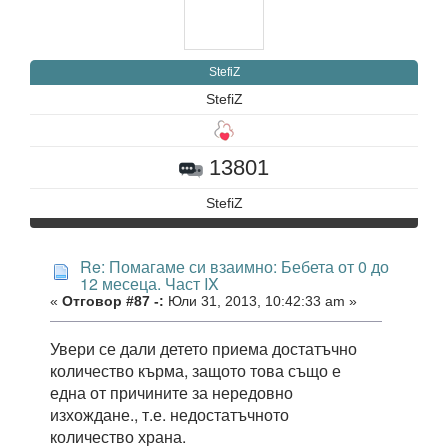
StefiZ
StefiZ
13801
StefiZ
Re: Помагаме си взаимно: Бебета от 0 до
12 месеца. Част IX
«
Отговор #87 -:
Юли 31, 2013, 10:42:33 am »
Увери се дали детето приема достатъчно
количество кърма, защото това също е
една от причините за нередовно
изхождане., т.е. недостатъчното
количество храна.