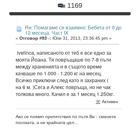
1169
Re: Помагаме си взаимно: Бебета от 0 до
12 месеца. Част IX
«
Отговор #93 -:
Юли 31, 2013, 23:36:45 pm »
ivelinca,
написаното от теб е все едно за
моята Йоана. Тя повръщаше по 7-8 пъти
между храненията и в същото време
качваше по 1.000 - 1.200 кг на месец.
Всичко приключи след като я захраних (
на 6 м. )Сега и Алекс повръща, но не чак
толкова много. Качил е за 1 месец 1.250кг.
Активен
Ако се появят препятствия по пътя Ви - сменете
посоката, а не крайната цел...