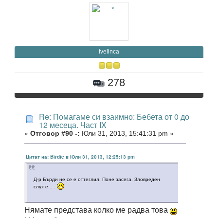
ivelinca
278
Re: Помагаме си взаимно: Бебета от 0 до
12 месеца. Част IX
«
Отговор #90 -:
Юли 31, 2013, 15:41:31 pm »
Цитат на: Birdie в Юли 31, 2013, 12:25:13 pm
Д-р Бърди не се е оттеглил. Поне засега. Зловреден
слух е... .
Нямате представа колко ме радва това