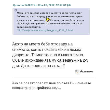
Цитат на: ra4ko75 в Юли 30, 2013, 12:37:04 pm
Мами, ето ви една интересна статия колко често акат
бебетата, която е придружена и със снимков материал
как изглеждат акитата.
На мен поне ми беше доста
полезна да се ориентирам поне в началото, а и после
след захранването.
http://slavip.moetodete.bg/blogpost_4318_0.html
Акото на моето бебе отговаря на
снимката, която показва как изглежда
диарията. Тъмно зелено и много течно.
Обаче изхожданията му са веднъж на 2-3
дни. Да го водя ли на лекар?
Активен
Ако се появят препятствия по пътя Ви - сменете
посоката, а не крайната цел...