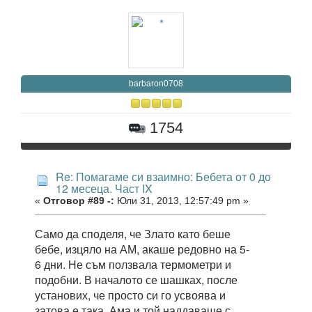
barbaron0708
1754
Re: Помагаме си взаимно: Бебета от 0 до
12 месеца. Част IX
«
Отговор #89 -:
Юли 31, 2013, 12:57:49 pm »
Само да споделя, че Злато като беше
бебе, изцяло на АМ, акаше редовно на 5-
6 дни. Не съм ползвала термометри и
подобни. В началото се шашках, после
установих, че просто си го усвоява и
затова е така. Ама и той наддаваше с