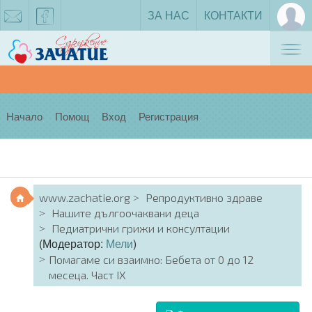
ЗА НАС
КОНТАКТИ
Tog
zachatie@gmail.com
facebook
nav
Начало
Помощ
Вход
Регистрация
www.zachatie.org
Репродуктивно здраве
Нашите дългоочаквани деца
Педиатрични грижи и консултации
(Модератор:
Мели
)
Помагаме си взаимно: Бебета от 0 до 12
месеца. Част IX