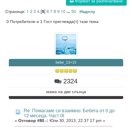
Формат за разпечатване
Страници:
1
2
3
4
[
]
6
7
8
9
10
50
5
...
Надолу
0 Потребители и 1 Гост преглежда(т) тази тема.
bebe_13+15
2324
мама на две слънца
Re: Помагаме си взаимно: Бебета от 0 до
12 месеца. Част IX
«
Отговор #80 -:
Юли 30, 2013, 22:37:17 pm »