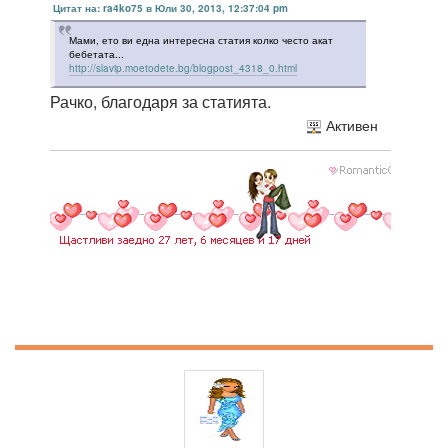
Цитат на: ra4ko75 в Юли 30, 2013, 12:37:04 pm
Мами, ето ви една интересна статия колко често акат
бебетата...
http://slavip.moetodete.bg/blogpost_4318_0.html
Рачко, благодаря за статията.
Активен