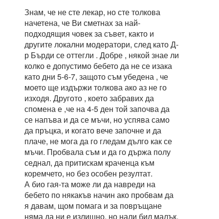
Знам, че не сте лекар, но сте толкова
начетена, че Ви сметнах за най-
подходящия човек за съвет, както и
другите локални модератори, след като Д-
р Бърди се оттегли . Добре , някой знае ли
колко е допустимо бебето да не се изака
като дни 5-6-7, защото съм убедена , че
моето ще издържи толкова ако аз не го
изходя. Другото , което забравих да
спомена е ,че на 4-5 ден той започва да
се напъва и да се мъчи, но успява само
да пръцка, и когато вече започне и да
плаче, не мога да го гледам дълго как се
мъчи. Пробвала съм и да го държа полу
седнал, да притискам краченца към
коремчето, но без особен резултат.
А био гая-та може ли да навреди на
бебето по някакъв начин ако пробвам да
я давам, щом помага и за повръщане
няма да ни е излишно, но нали бил малък,