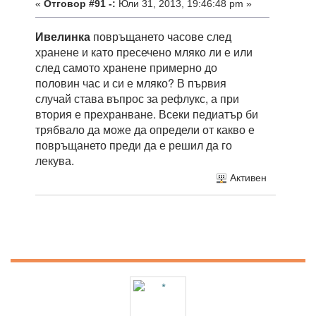
«
Отговор #91 -:
Юли 31, 2013, 19:46:48 pm »
Ивелинка
повръщането часове след
хранене и като пресечено мляко ли е или
след самото хранене примерно до
половин час и си е мляко? В първия
случай става въпрос за рефлукс, а при
втория е прехранване. Всеки педиатър би
трябвало да може да определи от какво е
повръщането преди да е решил да го
лекува.
Активен