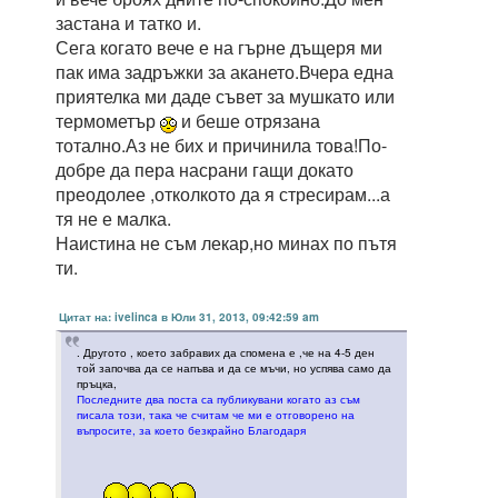
застана и татко и.
Сега когато вече е на гърне дъщеря ми
пак има задръжки за акането.Вчера една
приятелка ми даде съвет за мушкато или
термометър
и беше отрязана
тотално.Аз не бих и причинила това!По-
добре да пера насрани гащи докато
преодолее ,отколкото да я стресирам...а
тя не е малка.
Наистина не съм лекар,но минах по пътя
ти.
Цитат на: ivelinca в Юли 31, 2013, 09:42:59 am
. Другото , което забравих да спомена е ,че на 4-5 ден
той започва да се напъва и да се мъчи, но успява само да
пръцка,
Последните два поста са публикувани когато аз съм
писала този, така че считам че ми е отговорено на
въпросите, за което безкрайно Благодаря