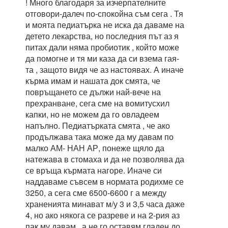
! Много благодаря за изчерпателните
отговори-далеч по-спокойна съм сега . Тя
и моята педиатърка не иска да даваме на
детето лекарства, но последния път аз я
питах дали няма пробиотик , който може
да помогне и тя ми каза да си взема гая-
та , защото видя че аз настоявах. А иначе
кърма имам и нашата док смята, че
повръщането се дължи най-вече на
прехранване, сега сме на вомитусхил
капки, но не можем да го овладеем
напълно. Педиатърката смята , че ако
продължава така може да му давам по
малко АМ- НАН АР, понеже щяло да
натежава в стомаха и да не позволява да
се връща кърмата нагоре. Иначе си
наддаваме съвсем в нормата родихме се
3250, а сега сме 6500-6600 г а между
храненията минават м/у 3 и 3,5 часа даже
4, но ако някога се разреве и на 2-рия аз
пак му давам , а не го оставям гладен до