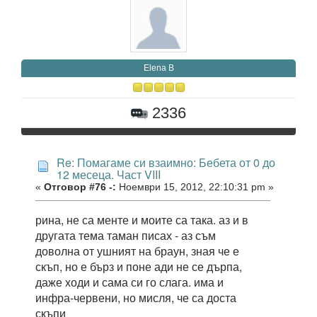
Elena B
2336
Re: Помагаме си взаимно: Бебета от 0 до
12 месеца. Част VIII
«
Отговор #76 -:
Ноември 15, 2012, 22:10:31 pm »
рина, не са менте и моите са така. аз и в
другата тема таман писах - аз съм
доволна от ушният на браун, зная че е
скъп, но е бърз и поне ади не се дърпа,
даже ходи и сама си го слага. има и
инфра-червени, но мисля, че са доста
скъпи