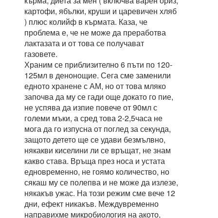
кърма, диета за мен ( включва варен ориз,
картофи, ябълки, круши и царевичен хляб
) плюс колийф в кърмата. Каза, че
проблема е, че не може да преработва
лактазата и от това се получават
газовете.
Храним се приблизително 6 пъти по 120-
125мл в денонощие. Сега сме заменили
едното хранене с АМ, но от това мляко
започва да му се гади още докато го пие,
не успява да изпие повече от 90мл с
големи мъки, а сред това 2-2,5часа не
мога да го изпусна от поглед за секунда,
защото детето ще се удави безмълвно,
някакви киселини ли се връщат, не знам
какво става. Връща през носа и устата
едновременно, не гоямо количество, но
сякаш му се полепва и не може да излезе,
някакъв ужас. На този режим сме вече 12
дни, ефект никакъв. Междувременно
направихме микробиология на акото,