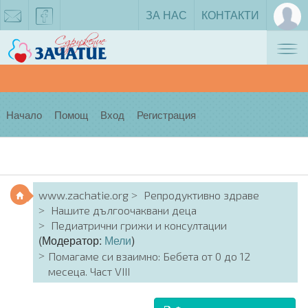
ЗА НАС
КОНТАКТИ
Tog
zachatie@gmail.com
facebook
nav
Начало
Помощ
Вход
Регистрация
www.zachatie.org
Репродуктивно здраве
Нашите дългоочаквани деца
Педиатрични грижи и консултации
(Модератор:
Мели
)
Помагаме си взаимно: Бебета от 0 до 12
месеца. Част VIII