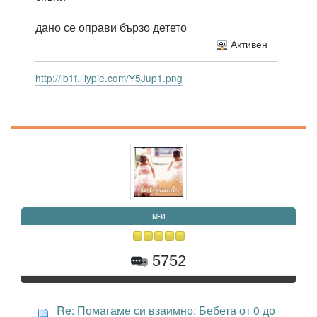
дано се оправи бързо детето
Активен
http://lb1f.lilypie.com/Y5Jup1.png
м-и
5752
Re: Помагаме си взаимно: Бебета от 0 до