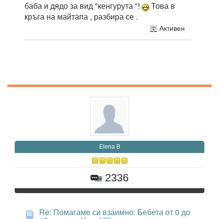
баба и дядо за вид "кенгурута "!
Това в
кръга на майтапа , разбира се .
Активен
Elena B
2336
Re: Помагаме си взаимно: Бебета от 0 до