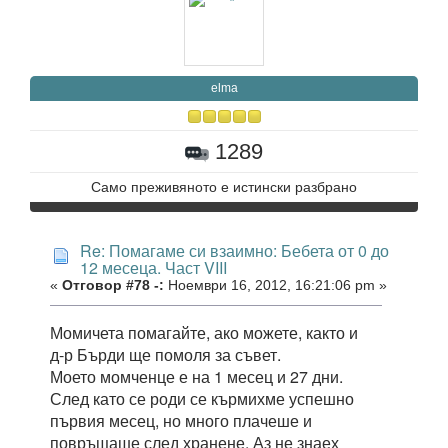
elma
1289
Само преживяното е истински разбрано
Re: Помагаме си взаимно: Бебета от 0 до
12 месеца. Част VIII
«
Отговор #78 -:
Ноември 16, 2012, 16:21:06 pm »
Момичета помагайте, ако можете, както и
д-р Бърди ще помоля за съвет.
Моето момченце е на 1 месец и 27 дни.
След като се роди се кърмихме успешно
първия месец, но много плачеше и
повръщаше след хранене. Аз не знаех