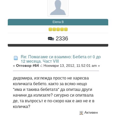
Elena B
2336
Re: Помагаме си взаимно: Бебета от 0 до
12 месеца. Част VIII
«
Отговор #64 -:
Ноември 13, 2012, 11:52:01 am »
дидомира, изглежда просто не харесва
количката бебето. както за всяко нещо
"има и такива бебетата" да опиташ други
начини да излизате? сигурно си опитвала
де, та въпросът е по-скоро как е ако не е в
количка?
Активен