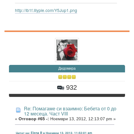
http://lb1f.lilypie.com/Y5Jup1.png
Дидомира
932
Re: Помагаме си взаимно: Бебета от 0 до
12 месеца. Част VIII
«
Отговор #65 -:
Ноември 13, 2012, 12:13:07 pm »
Цитат на: Elena B в Ноември 13, 2012, 11:52:01 am