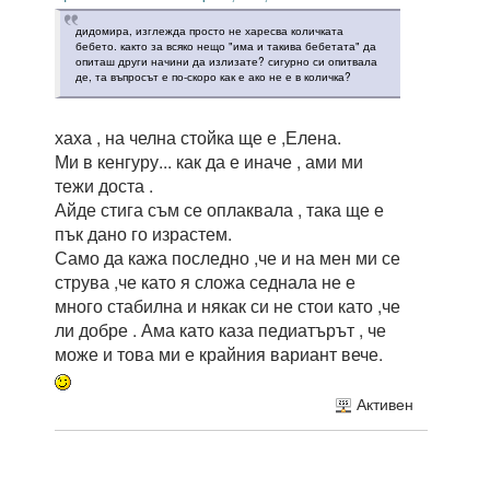
дидомира, изглежда просто не харесва количката
бебето. както за всяко нещо "има и такива бебетата" да
опиташ други начини да излизате? сигурно си опитвала
де, та въпросът е по-скоро как е ако не е в количка?
хаха , на челна стойка ще е ,Елена.
Ми в кенгуру... как да е иначе , ами ми
тежи доста .
Айде стига съм се оплаквала , така ще е
пък дано го израстем.
Само да кажа последно ,че и на мен ми се
струва ,че като я сложа седнала не е
много стабилна и някак си не стои като ,че
ли добре . Ама като каза педиатърът , че
може и това ми е крайния вариант вече.
Активен