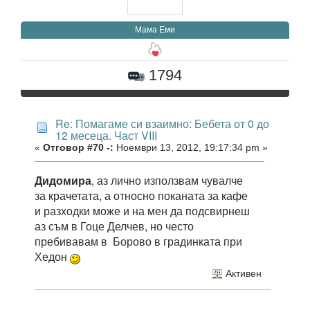
Мама Еми
1794
Re: Помагаме си взаимно: Бебета от 0 до
12 месеца. Част VIII
«
Отговор #70 -:
Ноември 13, 2012, 19:17:34 pm »
Дидомира
, аз лично използвам чувалче
за крачетата, а относно поканата за кафе
и разходки може и на мен да подсвирнеш
аз съм в Гоце Делчев, но често
пребивавам в Борово в градинката при
Хедон
Активен