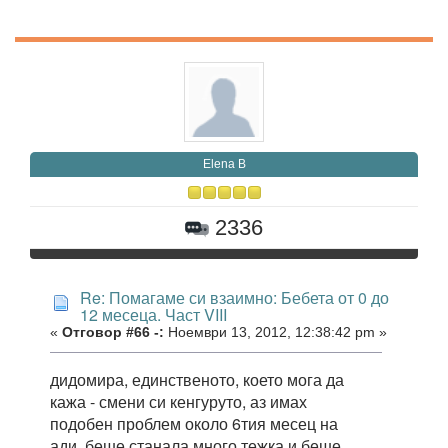
Elena B
2336
Re: Помагаме си взаимно: Бебета от 0 до
12 месеца. Част VIII
«
Отговор #66 -:
Ноември 13, 2012, 12:38:42 pm »
дидомира, единственото, което мога да
кажа - смени си кенгуруто, аз имах
подобен проблем около 6тия месец на
ади, беше станала много тежка и беше