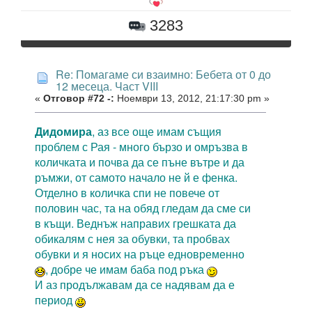
3283
Re: Помагаме си взаимно: Бебета от 0 до
12 месеца. Част VIII
«
Отговор #72 -:
Ноември 13, 2012, 21:17:30 pm »
Дидомира
, аз все още имам същия
проблем с Рая - много бързо и омръзва в
количката и почва да се пъне вътре и да
ръмжи, от самото начало не й е фенка.
Отделно в количка спи не повече от
половин час, та на обяд гледам да сме си
в къщи. Веднъж направих грешката да
обикалям с нея за обувки, та пробвах
обувки и я носих на ръце едновременно
, добре че имам баба под ръка
И аз продължавам да се надявам да е
период