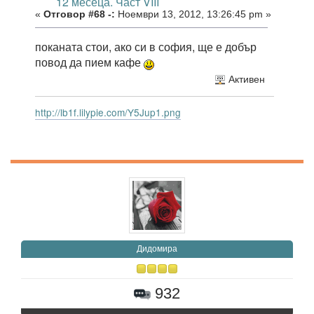
12 месеца. Част VIII
«
Отговор #68 -:
Ноември 13, 2012, 13:26:45 pm »
поканата стои, ако си в софия, ще е добър
повод да пием кафе
Активен
http://lb1f.lilypie.com/Y5Jup1.png
Дидомира
932