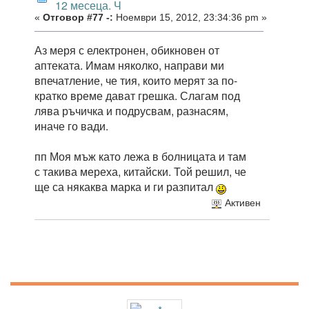
12 месеца. Ч
«
Отговор #77 -:
Ноември 15, 2012, 23:34:36 pm »
Аз меря с електронен, обикновен от
аптеката. Имам няколко, направи ми
впечатление, че тия, които мерят за по-
кратко време дават грешка. Слагам под
лява ръчичка и подрусвам, разнасям,
иначе го вади.
пп Моя мъж като лежа в болницата и там
с такива мереха, китайски. Той решил, че
ще са някаква марка и ги разпитал
Активен