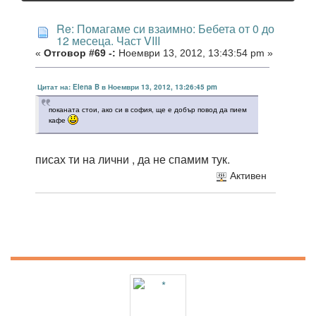
Re: Помагаме си взаимно: Бебета от 0 до
12 месеца. Част VIII
«
Отговор #69 -:
Ноември 13, 2012, 13:43:54 pm »
Цитат на: Elena B в Ноември 13, 2012, 13:26:45 pm
поканата стои, ако си в софия, ще е добър повод да пием
кафе
писах ти на лични , да не спамим тук.
Активен