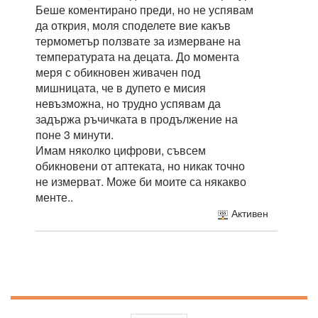
Беше коментирано преди, но не успявам
да открия, моля споделете вие какъв
термометър ползвате за измерване на
температурата на децата. До момента
меря с обикновен живачен под
мишницата, че в дупето е мисия
невъзможна, но трудно успявам да
задържа ръчичката в продължение на
поне 3 минути.
Имам няколко цифрови, съвсем
обикновени от аптеката, но никак точно
не измерват. Може би моите са някакво
менте..
Активен