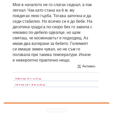
Моя в началото не го слагах седнал, а пак
легнал. Чак като стана на 6 м. му
повдигах леко гърба. Тогава започна и да
седи стабилно. Но всичко си е до бебе. На
десетина градуса по-скоро бих го завила с
някакво по-дебело одеалце, но щом
смяташ, че космонавтът е подходящ. Аз
имам два ватирани за бебето. Големият
си имаше зимен чувал, но не съм го
ползвала при такива температури. Иначе
е невероятно практично нещо.
Активен