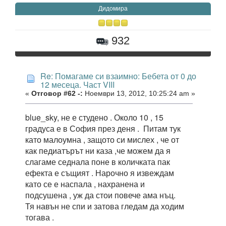
Дидомира
932
Re: Помагаме си взаимно: Бебета от 0 до
12 месеца. Част VIII
«
Отговор #62 -:
Ноември 13, 2012, 10:25:24 am »
blue_sky, не е студено . Около 10 , 15
градуса е в София през деня . Питам тук
като малоумна , защото си мислех , че от
как педиатърът ни каза ,че можем да я
слагаме седнала поне в количката пак
ефекта е същият . Нарочно я извеждам
като се е наспала , нахранена и
подсушена , уж да стои повече ама нъц.
Тя навън не спи и затова гледам да ходим
тогава .