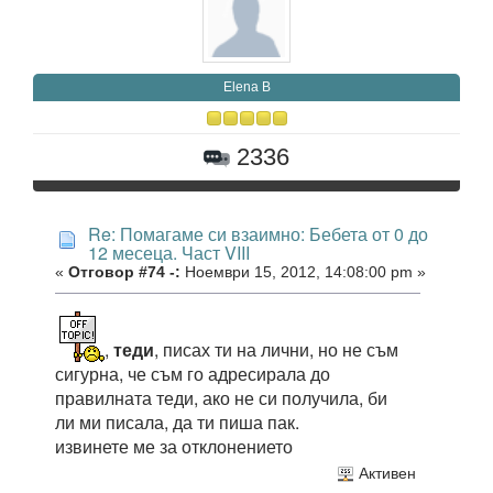
Elena B
2336
Re: Помагаме си взаимно: Бебета от 0 до
12 месеца. Част VIII
«
Отговор #74 -:
Ноември 15, 2012, 14:08:00 pm »
,
теди
, писах ти на лични, но не съм
сигурна, че съм го адресирала до
правилната теди, ако не си получила, би
ли ми писала, да ти пиша пак.
извинете ме за отклонението
Активен