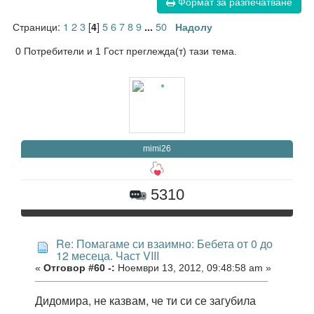
Формат за разпечатване
Страници:
1
2
3
[
]
5
6
7
8
9
50
4
...
Надолу
0 Потребители и 1 Гост преглежда(т) тази тема.
mimi26
5310
Re: Помагаме си взаимно: Бебета от 0 до
12 месеца. Част VIII
«
Отговор #60 -:
Ноември 13, 2012, 09:48:58 am »
Дидомира, не казвам, че ти си се загубила