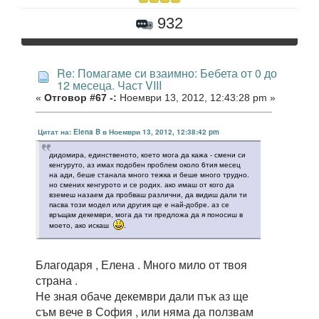
932
Re: Помагаме си взаимно: Бебета от 0 до
12 месеца. Част VIII
«
Отговор #67 -:
Ноември 13, 2012, 12:43:28 pm »
Цитат на: Elena B в Ноември 13, 2012, 12:38:42 pm
дидомира, единственото, което мога да кажа - смени си
кенгуруто, аз имах подобен проблем около 6тия месец
на ади, беше станала много тежка и беше много трудно.
но смених кенгурото и се родих. ако имаш от кого да
вземеш назаем да пробваш различни, да видиш дали ти
пасва този модел или другия ще е най-добре. аз се
връщам декември, мога да ти предложа да я поносиш в
моето, ако искаш
.
Благодаря , Елена . Много мило от твоя
страна .
Не зная обаче декември дали пък аз ще
съм вече в София , или няма да ползвам