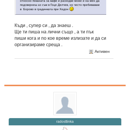
относно поканата за кафе и разходки може и на мен да
подсвирнеш аз съм в Гоце Делчев, но често пребивавам
в Борово в градинката при Хедон
Къди , супер си , да знаеш .
Ще ти пиша на лични също , а ти пък
пиши кога и по кое време излизате и да си
организираме среща .
Активен
radosttinka