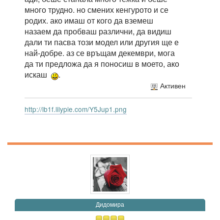
много трудно. но смених кенгурото и се
родих. ако имаш от кого да вземеш
назаем да пробваш различни, да видиш
дали ти пасва този модел или другия ще е
най-добре. аз се връщам декември, мога
да ти предложа да я поносиш в моето, ако
искаш
.
Активен
http://lb1f.lilypie.com/Y5Jup1.png
Дидомира