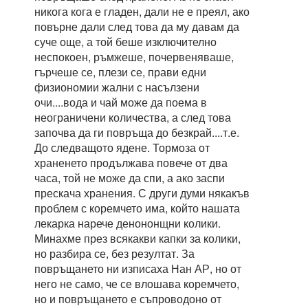
никога кога е гладен, дали не е преял, ако
повърне дали след това да му давам да
суче още, а той беше изключително
неспокоен, ръмжеше, почервеняваше,
гърчеше се, плези се, прави едни
физиономии жални с насълзени
очи....вода и чай може да поема в
неограничени количества, а след това
започва да ги повръща до безкрай....т.е.
До следващото ядене. Тормоза от
храненето продължава повече от два
часа, той не може да спи, а ако заспи
прескача хранения. С други думи някакъв
проблем с коремчето има, който нашата
лекарка нарече денононщни колики.
Минахме през всякакви капки за колики,
но разбира се, без резултат. За
повръщането ни изписаха Нан АР, но от
него не само, че се влошава коремчето,
но и повръщането е съпроводоно от