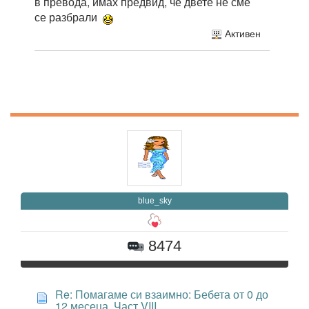
в превода, имах предвид, че двете не сме
се разбрали
Активен
blue_sky
8474
Re: Помагаме си взаимно: Бебета от 0 до
12 месеца. Част VIII