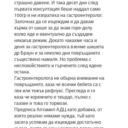
страшно давене. И така десет дни след
първата консултация беше наддал само
100гр и ни изпратиха на гастроентеролог.
Започнах да се изцеждам и да давам
кърма от шише за да знам горе-долу
колко яде и евентуално да създадем
някакъв режим. Докато чакахме часа и
деня за гастроентеролога взехме шишета
др Браун и за няколко дни повръщането
съществено намаля. Но проблема с
неспокойствието и гърченето след ядене
остана.
Гастроентеролога не обърна внимание на
повръщането, каза че всички бебета са с
лек или тежък рефлукс. Прегледа и го
каза че коремчето е твърдо, пълно с
газове и това го тормози.
Предписа Аптамил АДЦ като добавка, от
която реално нямаме нужда, тъй като
засега успявам да изцеждам достатъчно