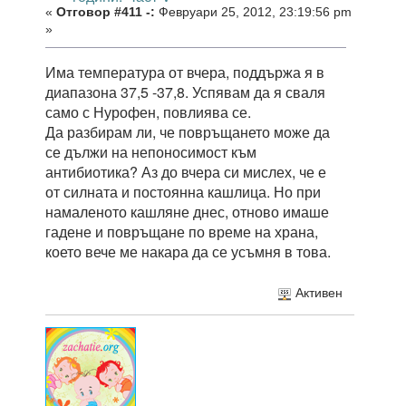
«
Отговор #411 -:
Февруари 25, 2012, 23:19:56 pm
»
Има температура от вчера, поддържа я в
диапазона 37,5 -37,8. Успявам да я сваля
само с Нурофен, повлиява се.
Да разбирам ли, че повръщането може да
се дължи на непоносимост към
антибиотика? Аз до вчера си мислех, че е
от силната и постоянна кашлица. Но при
намаленото кашляне днес, отново имаше
гадене и повръщане по време на храна,
което вече ме накара да се усъмня в това.
Активен