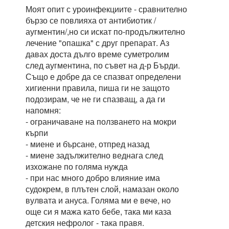
Моят опит с уроинфекциите - сравнително
бързо се повлияха от антибиотик /
аугментин/,но си искат по-продължително
лечение "опашка" с друг препарат. Аз
давах доста дълго време суметролим
след аугментина, по съвет на д-р Бърди.
Също е добре да се спазват определени
хигиенни правила, пиша ги не защото
подозирам, че не ги спазващ, а да ги
напомня:
- ограничаване на ползването на мокри
кърпи
- миене и бърсане, отпред назад
- миене задължително веднага след
изхожане по голяма нужда
- при нас много добро влияние има
судокрем, в плътен слой, намазан около
вулвата и ануса. Голяма ми е вече, но
още си я мажа като бебе, така ми каза
детския нефролог - така правя.