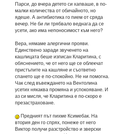
Парси, до вчера детето си хапваше, в по-
малки количества от обичайното, но
ядеше. А антибиотика го пием от сряда
вечер. Не би ли трябвало веднага да се
усети, ако има непоносимост към него?
Вера, нямаме алергични прояви.
Единствено заради звученето на
кашлицата беше изписан Кларитина, с
обяснението, че от него ще се облекчат
пристъпите на кашляне и съответно
спането ще е по-спокойно. Не ни помогна.
Чак след въвеждането на Вентолина
усетих някаква промяна и успокояване. И
аз си мисля, че Кларитина е по-скоро е
презастраховане.
Предният път пихме Ксимебак. На
втория ден го спрях, понеже от него
Виктор получи разстройство и зверски