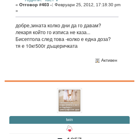
«
Отговор #403 -:
Февруари 25, 2012, 17:18:30 pm
»
добре,зината колко дни да го давам?
лекаря който го изписа не каза...
Бисептола след това -колко е една доза?
тя е 10кг500г дъщеричката
Активен
twin