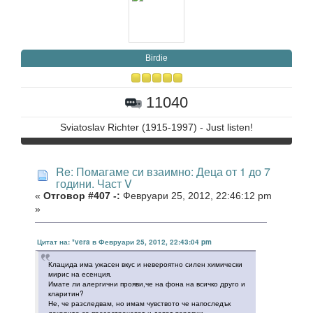
Birdie
11040
Sviatoslav Richter (1915-1997) - Just listen!
Re: Помагаме си взаимно: Деца от 1 до 7
години. Част V
«
Отговор #407 -:
Февруари 25, 2012, 22:46:12 pm
»
Цитат на: *vera в Февруари 25, 2012, 22:43:04 pm
Клацида има ужасен вкус и невероятно силен химически
мирис на есенция.
Имате ли алергични прояви,че на фона на всичко друго и
кларитин?
Не, че разследвам, но имам чувството че напоследък