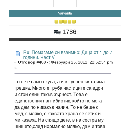
Varvarita
1786
Re: Помагаме си взаимно: Деца от 1 до 7
години. Част V
«
Отговор #408 -:
Февруари 25, 2012, 22:52:34 pm
»
То не е само вкуса, а и в суспензията има
грешка. Много е груба,частиците са едри
и стои един такъв зърнест. Това е
единственият антибиотик, който не мога
да дам по никакъв начин. То не беше с
мед, с мляко, с каквато храна се сетих и
ми казаха. На спящо дете, в на сестра му
шишето,след нормално мляко, дам и това