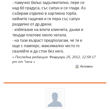
- памучно бельо задължително, пере се
над 60 градуса, със сапун и се глади. Аз
събирам отделно в хартиена торба
нейните гащички и ги пера със сапун
разделно от др.дрехи.
- избягване на впити клинчета, дънки и
твърди платове около чатала.
- на тази възраст предполагам, че ти е
още с памперс, максимално често го
сваляйте и да стои без него.
«
Последна редакция: Февруари 25, 2012, 12:58:17
pm от *vera
»
Активен