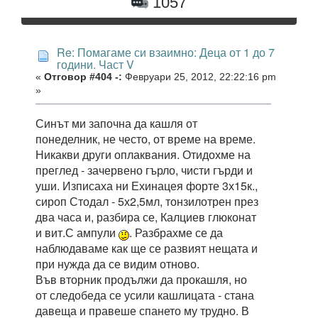
1057
Re: Помагаме си взаимно: Деца от 1 до 7
години. Част V
«
Отговор #404 -:
Февруари 25, 2012, 22:22:16 pm
»
Синът ми започна да кашля от
понеделник, не често, от време на време.
Никакви други оплаквания. Отидохме на
преглед - зачервено гърло, чисти гърди и
уши. Изписаха ни Ехинацея форте 3х15к.,
сироп Стодал - 5х2,5мл, тонзилотрен през
два часа и, разбира се, Калциев глюконат
и вит.С ампули
. Разбрахме се да
наблюдаваме как ще се развият нещата и
при нужда да се видим отново.
Във вторник продължи да прокашля, но
от следобеда се усили кашлицата - стана
давеща и правеше спането му трудно. В