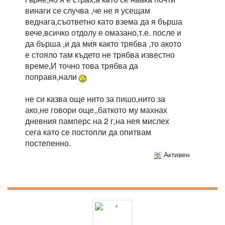
винаги се случва ,че не я усещам
веднага,съответно като взема да я бърша
вече,всичко отдолу е омазано,т.е. после и
да бърша ,и да мия както трябва ,то акото
е стояло там където не трябва известно
време,И точно това трябва да
поправя,нали
не си казва още нито за пишо,нито за
ако,не говори още,,баткото му махнах
дневния памперс на 2 г,на нея мислех
сега като се постопли да опитвам
постепенно.
Активен