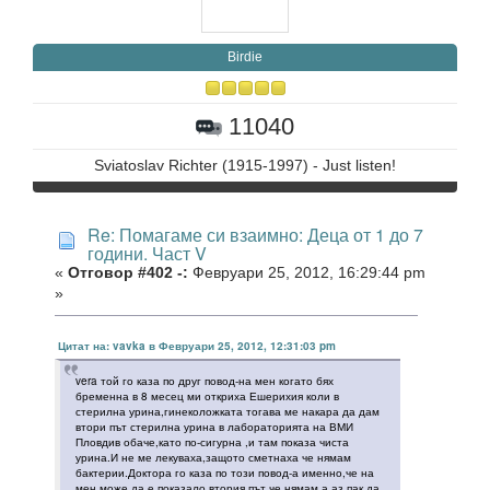
Birdie
11040
Sviatoslav Richter (1915-1997) - Just listen!
Re: Помагаме си взаимно: Деца от 1 до 7
години. Част V
«
Отговор #402 -:
Февруари 25, 2012, 16:29:44 pm
»
Цитат на: vavka в Февруари 25, 2012, 12:31:03 pm
vera той го каза по друг повод-на мен когато бях
бременна в 8 месец ми откриха Ешерихия коли в
стерилна урина,гинеколожката тогава ме накара да дам
втори път стерилна урина в лабораторията на ВМИ
Пловдив обаче,като по-сигурна ,и там показа чиста
урина.И не ме лекуваха,защото сметнаха че нямам
бактерии.Доктора го каза по този повод-а именно,че на
мен може да е показало втория път че нямам,а аз пак да