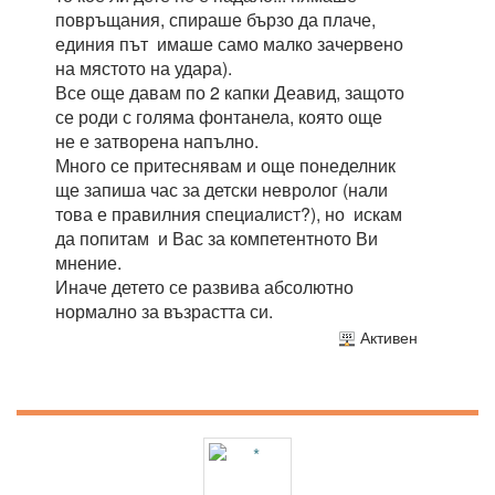
повръщания, спираше бързо да плаче,
единия път имаше само малко зачервено
на мястото на удара).
Все още давам по 2 капки Деавид, защото
се роди с голяма фонтанела, която още
не е затворена напълно.
Много се притеснявам и още понеделник
ще запиша час за детски невролог (нали
това е правилния специалист?), но искам
да попитам и Вас за компетентното Ви
мнение.
Иначе детето се развива абсолютно
нормално за възрастта си.
Активен