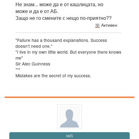
Не знам... може да е от кашлицата, но
може и да е от АБ.
Защо не го смените с нещо по-приятно??
Активен
"Failure has a thousand explanations. Success
doesn't need one."
"I live in my own little world. But everyone there knows
me"
Sir Alec Guinness
***
Mistakes are the secret of my success.
raiS