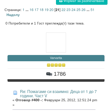
Формат за разпечатване
Страници:
1
16
17
18
19
20
[
]
22
23
24
25
26
51
...
21
...
Надолу
0 Потребители и 1 Гост преглежда(т) тази тема.
Varvarita
1786
Re: Помагаме си взаимно: Деца от 1 до 7
години. Част V
«
Отговор #400 -:
Февруари 25, 2012, 12:51:24 pm
»