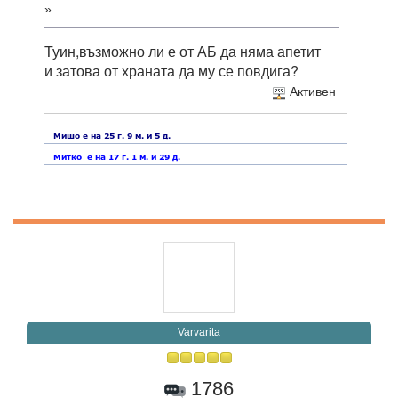
»
Туин,възможно ли е от АБ да няма апетит
и затова от храната да му се повдига?
Активен
Varvarita
1786