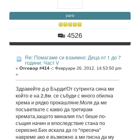
parsi
4526
Re: Помагаме си взаимно: Деца от 1 до 7
години. Част V
«
Отговор #414 -:
Февруари 26, 2012, 14:53:50 pm
»
Здравейте д-р Бърди!От сутринта сина ми
който е на 2,8м. се събуди с много обилна
хрема и рядко прокашляне.Моля да ме
посъветвате с какво да третирам
хремата,защото миналия път беше по-
същия начин и впоследствие стана по
сериозно.Бих искала да го "пресеча"
навреме ако е възможно а ми писна да му