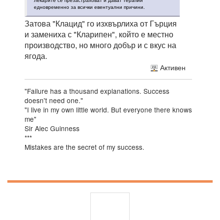
лекарите се презастраховат и дават терапии
едновременно за всички евентуални причини.
Затова "Клацид" го изхвърлиха от Гърция
и замениха с "Кларипен", който е местно
производство, но много добър и с вкус на
ягода.
Активен
"Failure has a thousand explanations. Success
doesn't need one."
"I live in my own little world. But everyone there knows
me"
Sir Alec Guinness
***
Mistakes are the secret of my success.