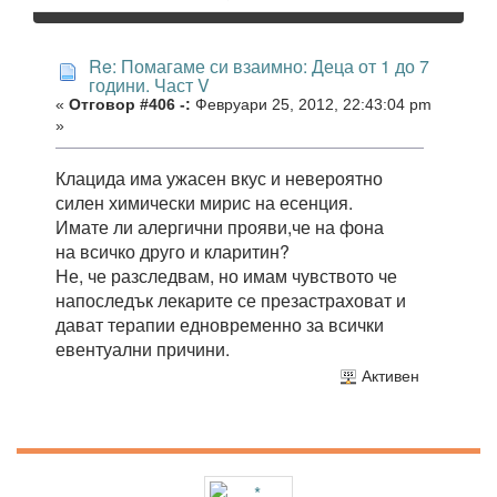
Re: Помагаме си взаимно: Деца от 1 до 7
години. Част V
«
Отговор #406 -:
Февруари 25, 2012, 22:43:04 pm
»
Клацида има ужасен вкус и невероятно
силен химически мирис на есенция.
Имате ли алергични прояви,че на фона
на всичко друго и кларитин?
Не, че разследвам, но имам чувството че
напоследък лекарите се презастраховат и
дават терапии едновременно за всички
евентуални причини.
Активен