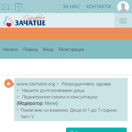
ЗА НАС
КОНТАКТИ
Tog
zachatie@gmail.com
facebook
nav
Начало
Помощ
Вход
Регистрация
www.zachatie.org
Репродуктивно здраве
Нашите дългоочаквани деца
Педиатрични грижи и консултации
(Модератор:
Мели
)
Помагаме си взаимно: Деца от 1 до 7 години.
Част V