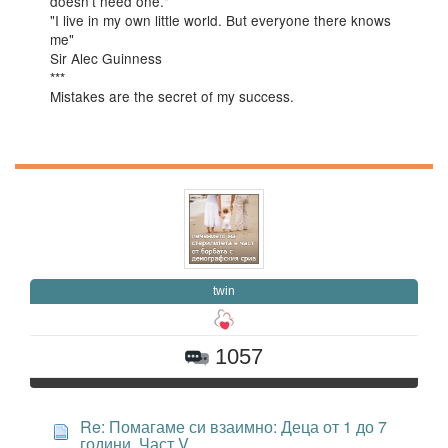
doesn't need one."
"I live in my own little world. But everyone there knows
me"
Sir Alec Guinness
***
Mistakes are the secret of my success.
twin
1057
Re: Помагаме си взаимно: Деца от 1 до 7
години. Част V