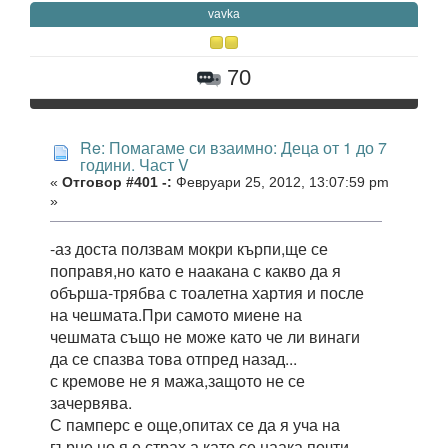
vavka
70
Re: Помагаме си взаимно: Деца от 1 до 7
години. Част V
«
Отговор #401 -:
Февруари 25, 2012, 13:07:59 pm
»
-аз доста ползвам мокри кърпи,ще се
поправя,но като е наакана с какво да я
обърша-трябва с тоалетна хартия и после
на чешмата.При самото миене на
чешмата също не може като че ли винаги
да се спазва това отпред назад...
с кремове не я мажа,защото не се
зачервява.
С памперс е още,опитах се да я уча на
гърне,но я е страх,а като се наака почти