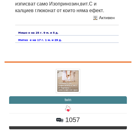
изписват само Изопринозин,вит.С и
калциев глюконат от които няма ефект.
Активен
twin
1057