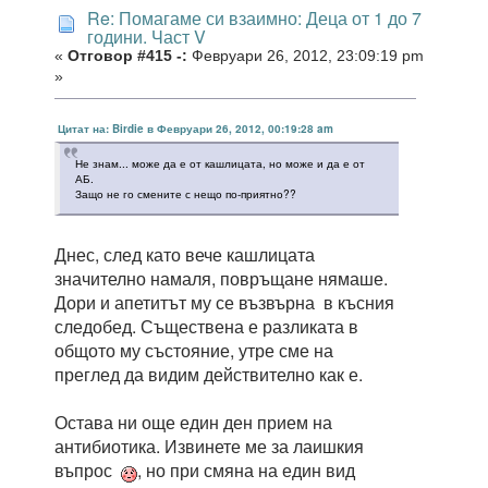
Re: Помагаме си взаимно: Деца от 1 до 7
години. Част V
«
Отговор #415 -:
Февруари 26, 2012, 23:09:19 pm
»
Цитат на: Birdie в Февруари 26, 2012, 00:19:28 am
Не знам... може да е от кашлицата, но може и да е от
АБ.
Защо не го смените с нещо по-приятно??
Днес, след като вече кашлицата
значително намаля, повръщане нямаше.
Дори и апетитът му се възвърна в късния
следобед. Съществена е разликата в
общото му състояние, утре сме на
преглед да видим действително как е.
Остава ни още един ден прием на
антибиотика. Извинете ме за лаишкия
въпрос
, но при смяна на един вид