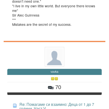
doesn't need one."
"I live in my own little world. But everyone there knows
me"
Sir Alec Guinness
***
Mistakes are the secret of my success.
vavka
70
Re: Помагаме си взаимно: Деца от 1 до 7
години. Част V