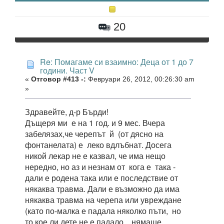
20
Re: Помагаме си взаимно: Деца от 1 до 7
години. Част V
«
Отговор #413 -:
Февруари 26, 2012, 00:26:30 am
»
Здравейте, д-р Бърди!
Дъщеря ми е на 1 год. и 9 мес. Вчера
забелязах,че черепът й (от дясно на
фонтанелата) е леко вдлъбнат. Досега
никой лекар не е казвал, че има нещо
нередно, но аз и незнам от кога е така -
дали е родена така или е последствие от
някаква травма. Дали е възможно да има
някаква травма на черепа или увреждане
(като по-малка е падала няколко пъти, но
то кое ли дете не е падало... нямаше