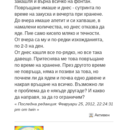
закашля и върна всичко на фонтан.
Повръщане имаше и днес - сутринта по
време на закуска и вечерта при хранене.
До вчера имаше апетит и си хапваше, в
намалени количества, но днес отказва да
яде. Пие само кисело мляко и течности.
От вчера са му и по-редки изхожданията,
по 2-3 на ден.
От днес кашля все по-рядко, но все така
давещо. Притеснява ме това повръщане
по време на хранене. През другото време
не повръща, няма и позиви за това, но
почнем ли да ядем и почва едно давене и
накрая връщане на всичко. Възможно ли
е проблема да е някъде другаде? И какво
да направя, за да го ограничим?
«
Последна редакция: Февруари 25, 2012, 22:24:31
pm от twin
»
Активен