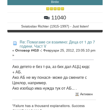
Birdie
11040
Sviatoslav Richter (1915-1997) - Just listen!
Re: Помагаме си взаимно: Деца от 1 до 7
години. Част V
«
Отговор #410 -:
Февруари 25, 2012, 23:05:10 pm
»
Ако детето е без т-ра, аз бих дал АЦЦ кидс
+ АБ.
Ако АБ не му понася- може да смените с
Цеклор, например.
Ако изобщо има нужда тук от АБ... .
Активен
"Failure has a thousand explanations. Success