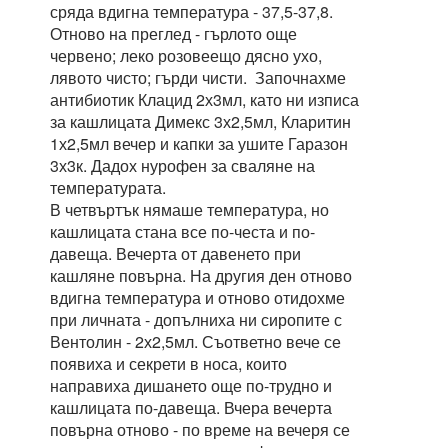
сряда вдигна температура - 37,5-37,8.
Отново на преглед - гърлото още
червено; леко розовеещо дясно ухо,
лявото чисто; гърди чисти. Започнахме
антибиотик Клацид 2х3мл, като ни изписа
за кашлицата Димекс 3х2,5мл, Кларитин
1х2,5мл вечер и капки за ушите Гаразон
3х3к. Дадох нурофен за сваляне на
температурата.
В четвъртък нямаше температура, но
кашлицата стана все по-честа и по-
давеща. Вечерта от давенето при
кашляне повърна. На другия ден отново
вдигна температура и отново отидохме
при личната - допълниха ни сиропите с
Вентолин - 2х2,5мл. Съответно вече се
появиха и секрети в носа, които
направиха дишането още по-трудно и
кашлицата по-давеща. Вчера вечерта
повърна отново - по време на вечеря се