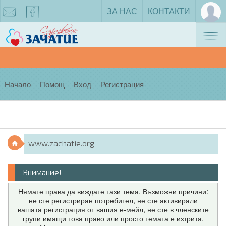
ЗА НАС
КОНТАКТИ
Tog
zachatie@gmail.com
facebook
nav
Начало
Помощ
Вход
Регистрация
www.zachatie.org
Внимание!
Нямате права да виждате тази тема. Възможни причини:
не сте регистриран потребител, не сте активирали
вашата регистрация от вашия е-мейл, не сте в членските
групи имащи това право или просто темата е изтрита.