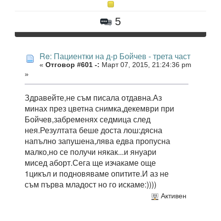
5
Re: Пациентки на д-р Бойчев - трета част
«
Отговор #601 -:
Март 07, 2015, 21:24:36 pm
»
Здравейте,не съм писала отдавна.Аз
минах през цветна снимка,декември при
Бойчев,забременях седмица след
нея.Резултата беше доста лош:дясна
напълно запушена,лява едва пропусна
малко,но се получи някак...и януари
мисед аборт.Сега ще изчакаме още
1цикъл и подновяваме опитите.И аз не
съм първа младост но го искаме:))))
Активен