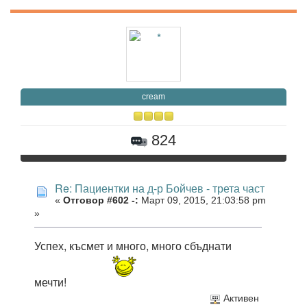
cream
824
Re: Пациентки на д-р Бойчев - трета част
«
Отговор #602 -:
Март 09, 2015, 21:03:58 pm
»
Успех, късмет и много, много сбъднати
мечти!
Активен