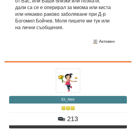
от Вас, или Ваши близки или познати,
дали са се е оперирал за миома или киста
или някакво раково заболяване при Д-р
Богомил Бойчев. Моля пишете ми тук или
на лични съобщения.
Активен
Eli_Meli
213