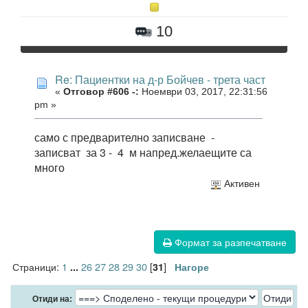
10
Re: Пациентки на д-р Бойчев - трета част
«
Отговор #606 -:
Ноември 03, 2017, 22:31:56
pm »
само с предварително записване -
записват за 3 - 4 м напред.желаещите са
много
Активен
Формат за разпечатване
Страници:
1
26
27
28
29
30
[
]
...
31
Нагоре
Отиди на: