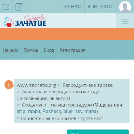
ЗА НАС
КОНТАКТИ
Tog
zachatie@gmail.com
facebook
nav
Начало
Помощ
Вход
Регистрация
www.zachatie.org
Репродуктивно здраве
Асистирани репродуктивни методи
(инсеминация, ин витро)
(Модератори:
Споделено - текущи процедури
little_rabbit
,
Pesheck
,
blue_sky
,
marsi
)
Пациентки на д-р Бойчев - трета част