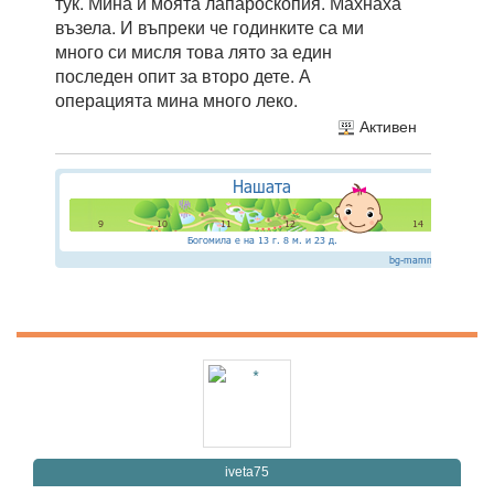
тук. Мина и моята лапароскопия. Махнаха
възела. И въпреки че годинките са ми
много си мисля това лято за един
последен опит за второ дете. А
операцията мина много леко.
Активен
iveta75