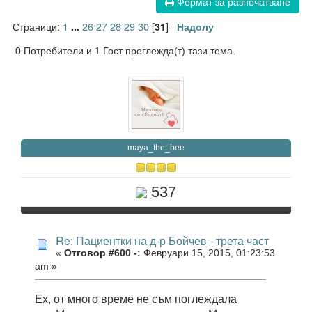
Формат за разпечатване
Страници:
1
26
27
28
29
30
[
]
...
31
Надолу
0 Потребители и 1 Гост преглежда(т) тази тема.
maya_the_bee
537
Re: Пациентки на д-р Бойчев - трета част
«
Отговор #600 -:
Февруари 15, 2015, 01:23:53
am »
Ех, от много време не съм поглеждала