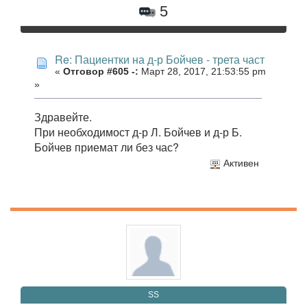
5
Re: Пациентки на д-р Бойчев - трета част
«
Отговор #605 -:
Март 28, 2017, 21:53:55 pm
»
Здравейте.
При необходимост д-р Л. Бойчев и д-р Б.
Бойчев приемат ли без час?
Активен
SS