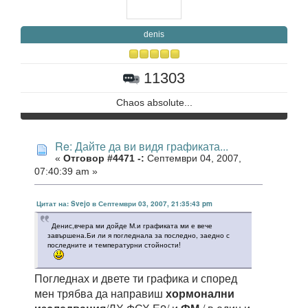
denis
11303
Chaos absolute...
Re: Дайте да ви видя графиката...
«
Отговор #4471 -:
Септември 04, 2007,
07:40:39 am »
Цитат на: Svejo в Септември 03, 2007, 21:35:43 pm
Денис,вчера ми дойде М.и графиката ми е вече
завършена.Би ли я погледнала за последно, заедно с
последните и температурни стойности!
Погледнах и двете ти графика и според
мен трябва да направиш
хормонални