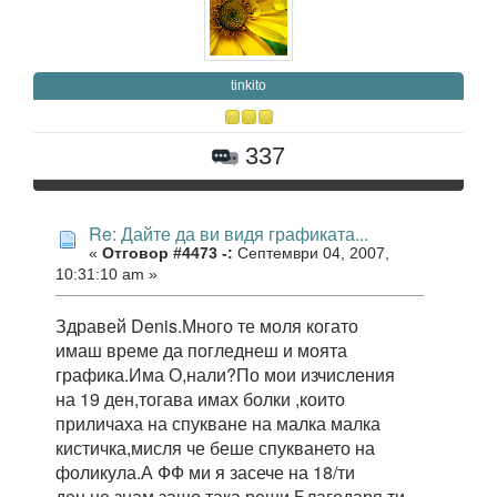
tinkito
337
Re: Дайте да ви видя графиката...
«
Отговор #4473 -:
Септември 04, 2007,
10:31:10 am »
Здравей Denis.Много те моля когато
имаш време да погледнеш и моята
графика.Има О,нали?По мои изчисления
на 19 ден,тогава имах болки ,които
приличаха на спукване на малка малка
кистичка,мисля че беше спукването на
фоликула.А ФФ ми я засече на 18/ти
ден,не знам защо така реши.Благодаря ти