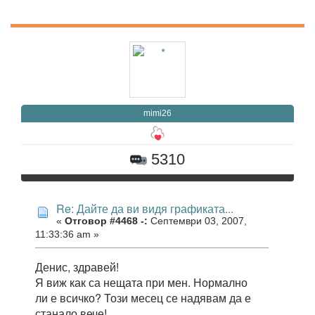
mimi26
5310
Re: Дайте да ви видя графиката...
«
Отговор #4468 -:
Септември 03, 2007,
11:33:36 am »
Денис, здравей!
Я виж как са нещата при мен. Нормално
ли е всичко? Този месец се надявам да е
станало вече!