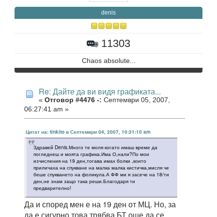
denis
11303
Chaos absolute...
Re: Дайте да ви видя графиката...
«
Отговор #4476 -:
Септември 05, 2007,
06:27:41 am »
Цитат на: tinkito в Септември 04, 2007, 10:31:10 am
Здравей Denis.Много те моля когато имаш време да
погледнеш и моята графика.Има О,нали?По мои
изчисления на 19 ден,тогава имах болки ,които
приличаха на спукване на малка малка кистичка,мисля че
беше спукването на фоликула.А ФФ ми я засече на 18/ти
ден,не знам защо така реши.Благодаря ти
предварително!
Да и според мен е на 19 ден от МЦ. Но, за
да е сигурно това трябва БТ още да се