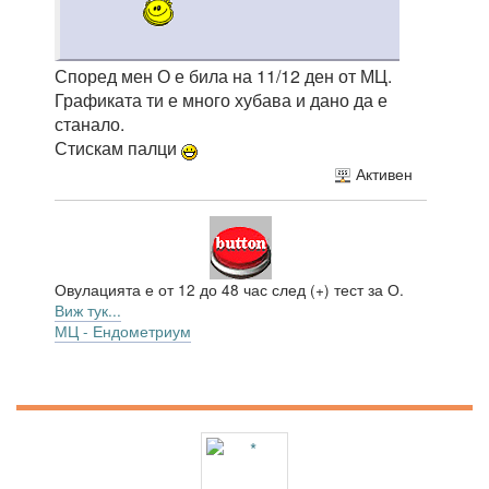
Според мен О е била на 11/12 ден от МЦ.
Графиката ти е много хубава и дано да е
станало.
Стискам палци
Активен
Овулацията е от 12 до 48 час след (+) тест за О.
Виж тук...
МЦ - Ендометриум