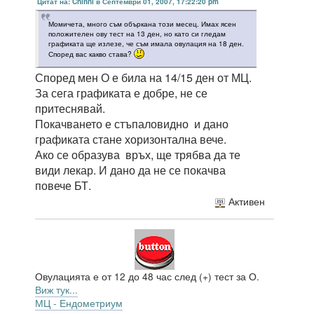
Цитат на: Chinni в Септември 01, 2007, 17:22:20 pm
Момичета, много съм объркана този месец. Имах ясен
положителен ову тест на 13 ден, но като си гледам
графиката ще излезе, че съм имала овулация на 18 ден.
Според вас какво става?
Според мен О е била на 14/15 ден от МЦ.
За сега графиката е добре, не се
притеснявай.
Покачването е стъпаловидно и дано
графиката стане хоризонтална вече.
Ако се образува връх, ще трябва да те
види лекар. И дано да не се покачва
повече БТ.
Активен
Овулацията е от 12 до 48 час след (+) тест за О.
Виж тук...
МЦ - Ендометриум