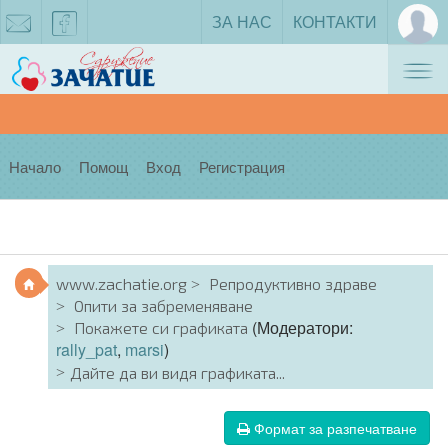
ЗА НАС
КОНТАКТИ
Tog
zachatie@gmail.com
facebook
nav
Начало
Помощ
Вход
Регистрация
www.zachatie.org
Репродуктивно здраве
Опити за забременяване
(Модератори:
Покажете си графиката
rally_pat
,
marsi
)
Дайте да ви видя графиката...
Формат за разпечатване