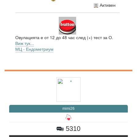
Активен
Овулацията е от 12 до 48 час след (+) тест за О.
Виж тук...
МЦ - Ендометриум
mimi26
5310