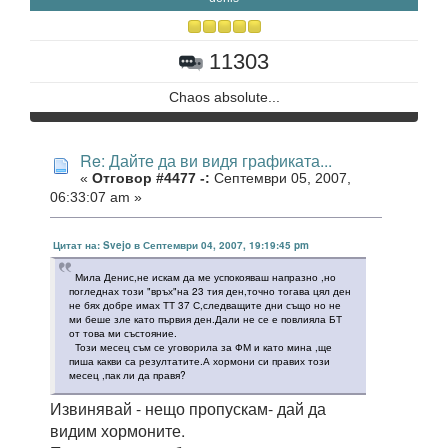
11303
Chaos absolute...
Re: Дайте да ви видя графиката...
«
Отговор #4477 -:
Септември 05, 2007,
06:33:07 am »
Цитат на: Svejo в Септември 04, 2007, 19:19:45 pm
Мила Денис,не искам да ме успокояваш напразно ,но
погледнах този "връх"на 23 тия ден,точно тогава цял ден
не бях добре имах ТТ 37 С,следващите дни също но не
ми беше зле като първия ден.Дали не се е повлияла БТ
от това ми състояние.
Този месец съм се уговорила за ФМ и като мина ,ще
пиша какви са резултатите.А хормони си правих този
месец ,пак ли да правя?
Извинявай - нещо пропускам- дай да
видим хормоните.