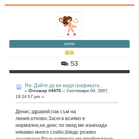
pepito
53
Re: Дайте да ви видя графиката...
«
Отговор #4475 -:
Септември 04, 2007,
19:24:57 pm »
Денис,здравей,пак съм на
линия,отново.Засега вси4ко е
нормално,но днес по овяд ме изненада
някакво много слабо,бледо розово
зацапване.Рано сутринта ме пробождаше