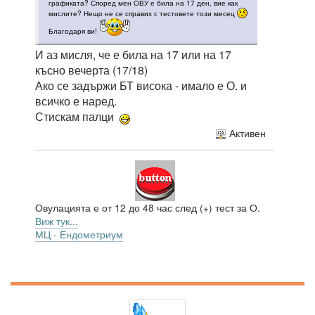
графиката? Според мен ОВУ е била на 17 ден, вие как
мислите? Нещо не се справих с тестовете този месец
Благодаря ви!
И аз мисля, че е била на 17 или на 17
късно вечерта (17/18)
Ако се задържи БТ висока - имало е О. и
всичко е наред.
Стискам палци
Активен
Овулацията е от 12 до 48 час след (+) тест за О.
Виж тук...
МЦ - Ендометриум