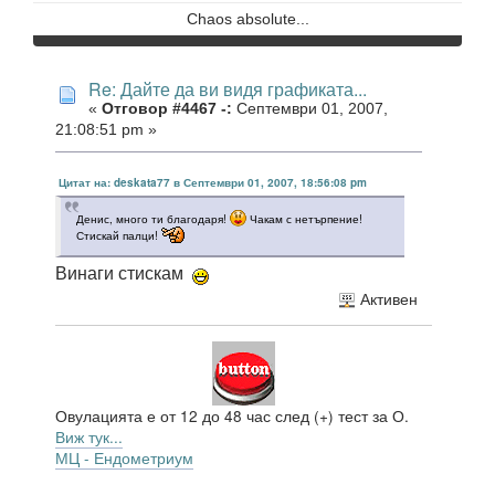
Chaos absolute...
Re: Дайте да ви видя графиката...
«
Отговор #4467 -:
Септември 01, 2007,
21:08:51 pm »
Цитат на: deskata77 в Септември 01, 2007, 18:56:08 pm
Денис, много ти благодаря!
Чакам с нетърпение!
Стискай палци!
Винаги стискам
Активен
Овулацията е от 12 до 48 час след (+) тест за О.
Виж тук...
МЦ - Ендометриум