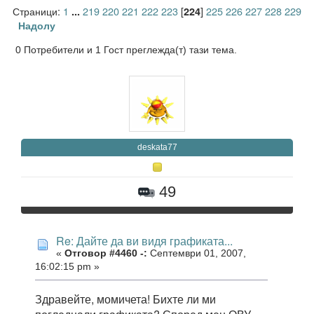
Страници:
1
219
220
221
222
223
[
]
225
226
227
228
229
...
224
Надолу
0 Потребители и 1 Гост преглежда(т) тази тема.
deskata77
49
Re: Дайте да ви видя графиката...
«
Отговор #4460 -:
Септември 01, 2007,
16:02:15 pm »
Здравейте, момичета! Бихте ли ми