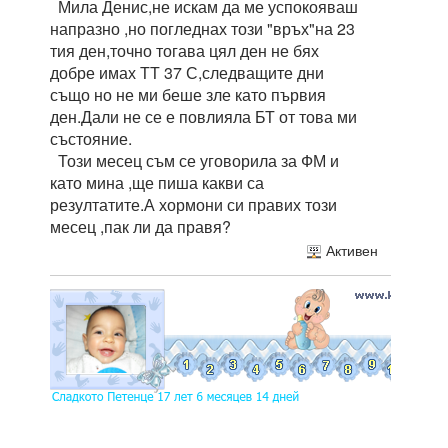
Мила Денис,не искам да ме успокояваш
напразно ,но погледнах този "връх"на 23
тия ден,точно тогава цял ден не бях
добре имах ТТ 37 С,следващите дни
също но не ми беше зле като първия
ден.Дали не се е повлияла БТ от това ми
състояние.
Този месец съм се уговорила за ФМ и
като мина ,ще пиша какви са
резултатите.А хормони си правих този
месец ,пак ли да правя?
Активен