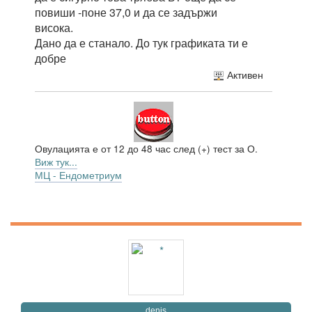
повиши -поне 37,0 и да се задържи
висока.
Дано да е станало. До тук графиката ти е
добре
Активен
Овулацията е от 12 до 48 час след (+) тест за О.
Виж тук...
МЦ - Ендометриум
denis