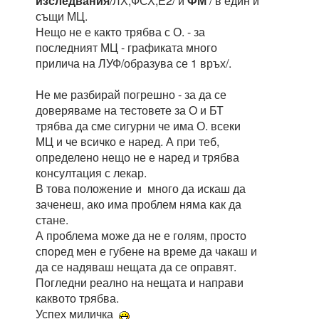
изследвания
/ЛХ,ФСХ,Е2/ и
ФМ
/ в един и
същи МЦ.
Нещо не е както трябва с О. - за
последният МЦ - графиката много
прилича на ЛУФ/образува се 1 връх/.
Не ме разбирай погрешно - за да се
доверяваме на тестовете за О и БТ
трябва да сме сигурни че има О. всеки
МЦ и че всичко е наред. А при теб,
определено нещо не е наред и трябва
консултация с лекар.
В това положение и много да искаш да
заченеш, ако има проблем няма как да
стане.
А проблема може да не е голям, просто
според мен е губене на време да чакаш и
да се надяваш нещата да се оправят.
Погледни реално на нещата и направи
каквото трябва.
Успех миличка