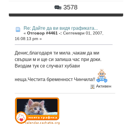
3578
Re: Дайте да ви видя графиката...
«
Отговор #4461 -:
Септември 01, 2007,
16:08:13 pm »
Денис,благодаря ти мила ,чакам да ми
свърши м и ще си запиша час при доки.
Виздам тук се случват хубави
неща.Честита бременност Чинчила!!
Активен