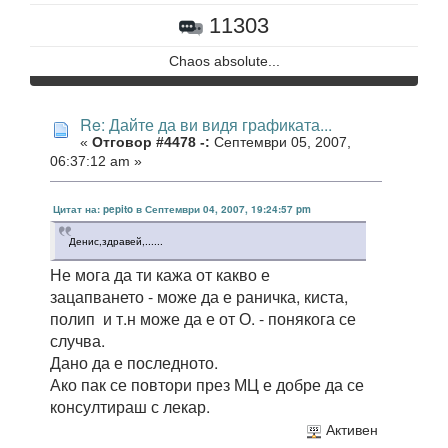
11303
Chaos absolute...
Re: Дайте да ви видя графиката...
«
Отговор #4478 -:
Септември 05, 2007,
06:37:12 am »
Цитат на: pepito в Септември 04, 2007, 19:24:57 pm
Денис,здравей,......
Не мога да ти кажа от какво е
зацапването - може да е раничка, киста,
полип и т.н може да е от О. - понякога се
случва.
Дано да е последното.
Ако пак се повтори през МЦ е добре да се
консултираш с лекар.
Активен