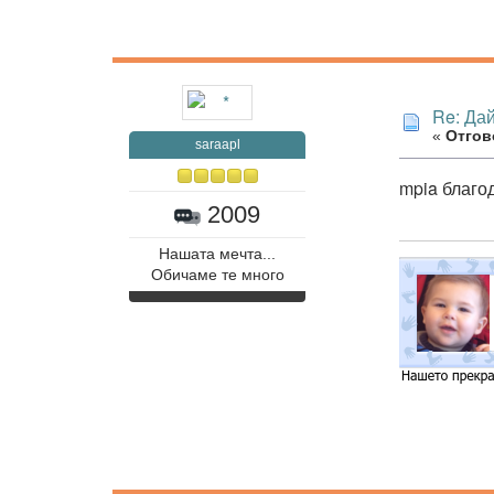
Re: Дай
«
Отгов
saraapl
mpia благод
2009
Нашата мечта...
Обичаме те много