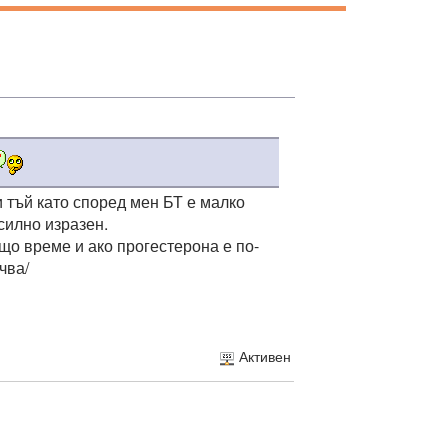
и тъй като според мен БТ е малко
силно изразен.
що време и ако прогестерона е по-
чва/
Активен