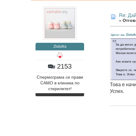
Re: Дай
«
Отгов
Цитат на: Zlatul
За да могат 
Zlatulka
потребители
Желая полета
Ако искате г
2153
Уверете се, 
Това е. Успех
Спермограма се прави
САМО в клиника по
Това е нач
стерилитет!
Успех.