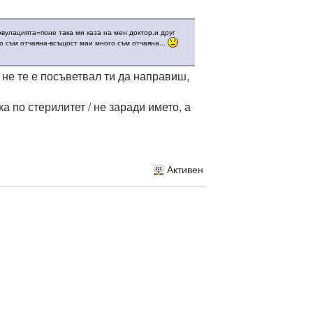
вулацията=поне така ми каза на мен доктор.и друг
о съм отчаяна-всъщост маи много съм отчаяна...
 не те е посъветвал ти да направиш,
 по стерилитет / не заради името, а
Активен