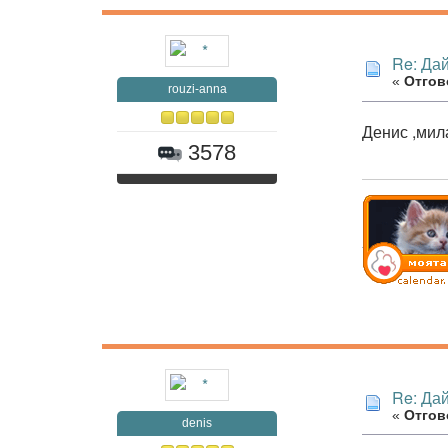
Re: Дай
«
Отгов
rouzi-anna
Денис ,мил
3578
Re: Дай
«
Отгов
denis