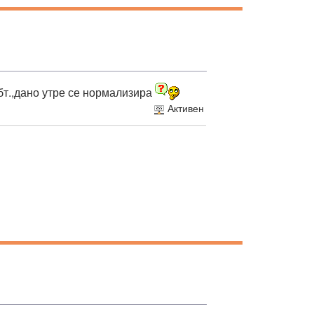
бт.,дано утре се нормализира
Активен