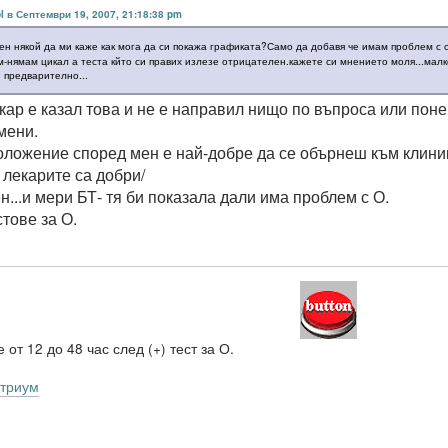
pl в Септември 19, 2007, 21:18:38 pm
ен някой да ми каже как мога да си покажа графиката?Само да добавя че имам проблем с о
-нямам цикал а теста кйто си правих излезе отрицателен.кажете си мнението моля...малк
 предварително...
кар е казал това и не е направил нищо по въпроса или поне
мени.
оложение според мен е най-добре да се обърнеш към клиника
 лекарите са добри/
н...и мери БТ- тя би показала дали има проблем с О.
тове за О.
 от 12 до 48 час след (+) тест за О.
триум