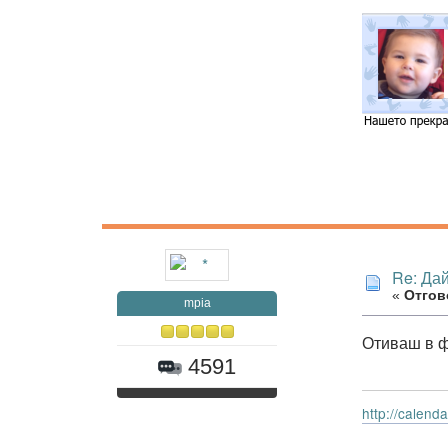
Re: Дай
«
Отгов
mpia
Отиваш в ф
4591
http://calen