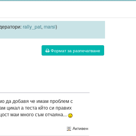
дератори:
rally_pat
,
marsi
)
Формат за разпечатване
мо да добавя че имам проблем с
м цикал а теста кйто си правих
щост маи много съм отчаяна...
Активен