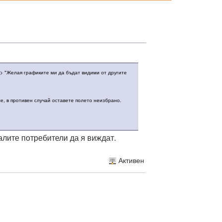
л> "Желая графиките ми да бъдат видими от другите
ле, в противен случай оставете полето неизбрано.
алите потребители да я виждат.
Активен