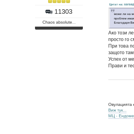
Цитат на: saraa
11303
може ли на м
проблем имам
Chaos absolute...
Благодаря Ви
Ако този ле
просто го с
При това п
защото там
Успех от ме
Прави и тес
Овулацията е
Виж тук...
МЦ - Ендоме