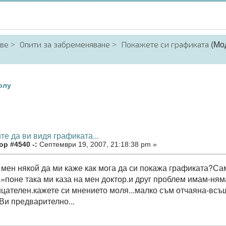
(Мо
аве
Опити за забременяване
Покажете си графиката
олу
те да ви видя графиката...
ор #4540 -:
Септември 19, 2007, 21:18:38 pm »
 мен някой да ми каже как мога да си покажа графиката?Са
=поне така ми каза на мен доктор.и друг проблем имам-няма
ицателен.кажете си мнението моля...малко съм отчаяна-всъ
Ви предварително...