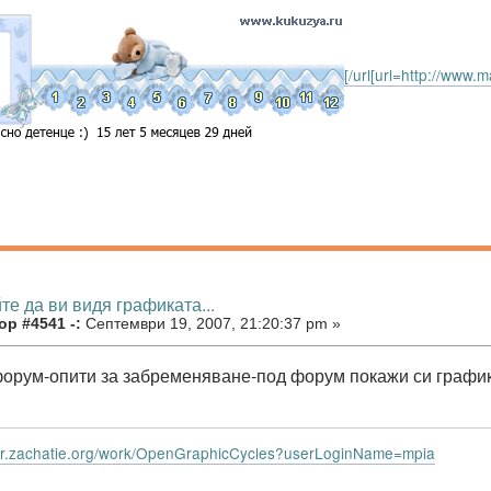
[/url[url=http://www
те да ви видя графиката...
ор #4541 -:
Септември 19, 2007, 21:20:37 pm »
орум-опити за забременяване-под форум покажи си графи
dar.zachatie.org/work/OpenGraphicCycles?userLoginName=mpia