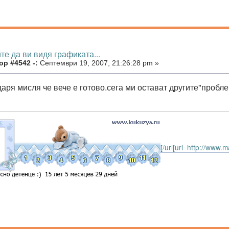
те да ви видя графиката...
ор #4542 -:
Септември 19, 2007, 21:26:28 pm »
аря мисля че вече е готово.сега ми остават другите"пробле
[/url[url=http://www