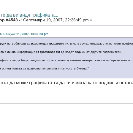
те да ви видя графиката...
ор #4543 -:
Септември 19, 2007, 22:26:49 pm »
ka в Август 11, 2007, 13:49:23 pm
други потребители да разглеждат графиките ти, влез в ову календара>отляво -моят профи
:
та с лична информация от графиката ми да бъдат видими от другите потребители:
рафиките ви да бъдат видими от хората, които проявяват интерес към тях изберете това по
че всички полета са правилно попълнени и натиснете бутона!"
инът да може графиката ти да ти излиза като подпис и остан