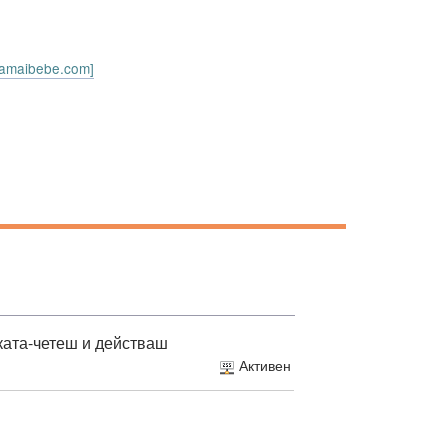
.mamaibebe.com]
ката-четеш и действаш
Активен