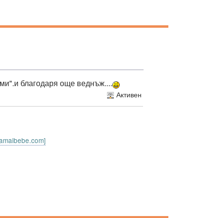
ми".и благодаря още веднъж....
Активен
.mamaibebe.com]