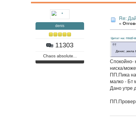
Re: Дай
«
Отгов
denis
Цитат на: rouzi-
11303
Денис ,мила 
Chaos absolute...
Спокойно- 
ниска/може 
ПП.Пика на
малко - Бт 
Дано утре 
ПП.Провери