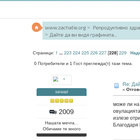
www.zachatie.org
Репродуктивно здр
Дайте да ви видя графиката...
Страници:
1
223
224
225
226
227
[
]
229
...
228
Над
0 Потребители и 1 Гост преглежда(т) тази тема.
Re: Дай
«
Отгов
saraapl
може ли на
овулацията
2009
излезе отр
Нашата мечта...
Благодаря 
Обичаме те много