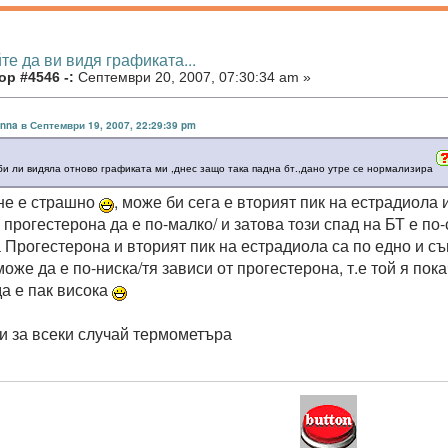
те да ви видя графиката...
ор #4546 -:
Септември 20, 2007, 07:30:34 am »
anna в Септември 19, 2007, 22:29:39 pm
би ли видяла отново графиката ми ,днес защо така падна бт.,дано утре се нормализира
не е страшно
, може би сега е вторият пик на естрадиола 
прогестерона да е по-малко/ и затова този спад на БТ е по-
 Прогестерона и вторият пик на естрадиола са по едно и съ
може да е по-ниска/тя зависи от прогестерона, т.е той я пока
да е пак висока
 за всеки случай термометъра