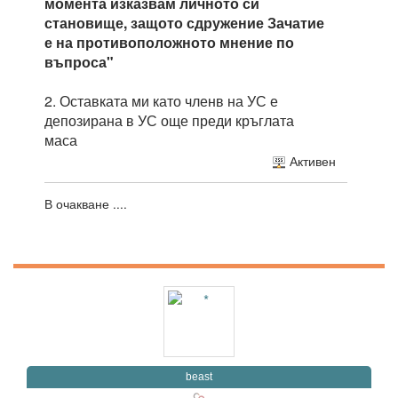
момента изказвам личното си
становище, защото сдружение Зачатие
е на противоположното мнение по
въпроса"
2. Оставката ми като членв на УС е
депозирана в УС още преди кръглата
маса
Активен
В очакване ....
beast