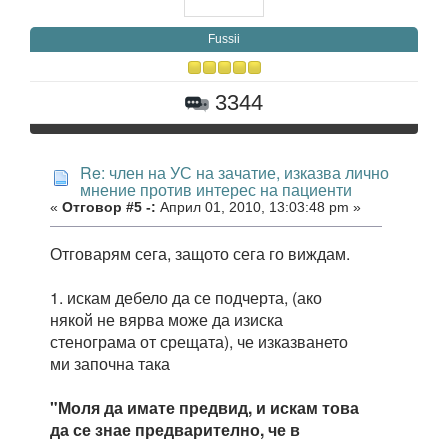
Fussii
3344
Re: член на УС на зачатие, изказва лично
мнение против интерес на пациенти
«
Отговор #5 -:
Април 01, 2010, 13:03:48 pm »
Отговарям сега, защото сега го виждам.
1. искам дебело да се подчерта, (ако
някой не вярва може да изиска
стенограма от срещата), че изказването
ми започна така
"Моля да имате предвид, и искам това
да се знае предварително, че в