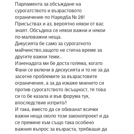
Парламента за обсъждане на
сурогатството и възрастовото
ограничение по Наредба № 28!
Присъствах и аз, вероятно някои от вас
знаят. Обсъдиха се някои важни и някои
по-маловажни неща.
Дикусията бе само за сурогатното
майчинство,защото не стигна време за
другите важни теми..
Изненадата ми бе доста голяма, когато
Фани се включи в дискусията и то не за да
засегне проблемите за възрастовите
ограничения, а за да изкаже мненито си
против сурогатството /всъщност, тя това
си го бе казала и във форума тук,
впоследствие изтрито/!
И така, вместо да се обхванат всички
важни неща около този законопроект и да
се премине към също така особено
важния въпрос за възраста, трябваше да