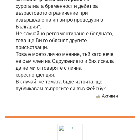
сурогатната бременност и дебат за
възрастовото ограничение при
извършване на ин витро процедури в
България”.
Не случайно регламентиране е болднато,
това ще Ви го обяснят другите
присъстващи.
Това е моето лично мнение, тъй като вече
не съм член на Сдружението и бих искала
да не ми отговаряте с лична
кореспонденция.
В случай, че темата бъде изтрита, ще
публикавам въпросите си във Фейсбук.
Активен