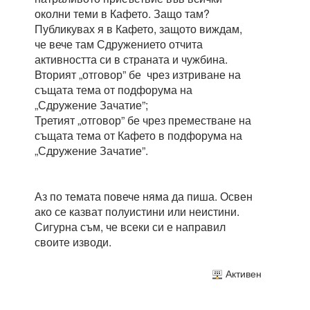
околни теми в Кафето. Защо там?
Публикувах я в Кафето, защото виждам,
че вече там Сдружението отчита
активността си в страната и чужбина.
Вторият „отговор” бе чрез изтриване на
същата тема от подфорума на
„Сдружение Зачатие”;
Третият „отговор” бе чрез преместване на
същата тема от Кафето в подфорума на
„Сдружение Зачатие”.
Аз по темата повече няма да пиша. Освен
ако се казват полуистини или неистини.
Сигурна съм, че всеки си е направил
своите изводи.
Активен