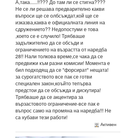
А,така......!!??? До там ли се стигна????
Не се ли решава предварително какви
въпроси ще се олбсъждат,кой ще се
изказва,каква е официалната линия на
сдружението?? Недопостуми е това
,което се е случило! Трябваше
задължително да се обсъди и
ограничението на възрастта от наредба
28!! Нали толкова време,се чака да се
предвижи към разни комисии! Момента е
бил подходящ да се "форсират" нещата!
за сурогатството все пак се готви
специален закон,коъйто тепърва
предстои да се обсъжда и дискутира!
Трябваше да се акцентира за
вързастовото ограничение-все пак е
въпрос само на промяна на наредба!!! Не
са хубави тези работи!
Активен