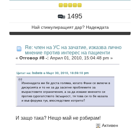
1495
Най стимулиращият дар? Надеждата
Re: член на УС на зачатие, изказва лично
мнение против интерес на пациенти
«
Отговор #8 -:
Април 01, 2010, 15:04:48 pm »
Цитат на: bubata в Март 30, 2010, 18:59:10 pm
Изненадата ми бе доста голяма, когато Фани се включи в
дискусията и то не за да засегне проблемите за
възрастовите ограничения, а за да изкаже мненито си
против сурогатството /всъщност, тя това си го бе казала
и във форума тук, впоследствие изтрито/!
И защо така? Нещо май не рзбирам!
Активен