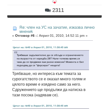
2311
Re: член на УС на зачатие, изказва лично
мнениk
«
Отговор #6 -:
Април 01, 2010, 14:52:11 pm »
Цитат на: ra40 в Април 01, 2010, 11:38:45 am
Трябваше задължително да се обсъди и ограничението
на възрастта от наредба 28!! Нали толкова време,се
чака да се предвижи към разни комисии! Момента е бил
подходящ да се "форсират" нещата!
Трябваше, но интереса към темата за
сурогатството се е оказал много голям и
цялото време е изядено само за него.
Сдружението ще продължи да натиска в
тази посока (надявам се).
Цитат на: ra40 в Април 01, 2010, 11:38:45 am