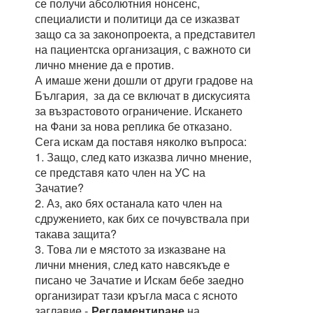
се получи абсолютния нонсенс,
специалисти и политици да се изказват
защо са за законопроекта, а представител
на пациентска организация, с важното си
лично мнение да е против.
А имаше жени дошли от други градове на
България, за да се включат в дискусията
за възрастовото ограничение. Искането
на Фани за нова реплика бе отказано.
Сега искам да поставя няколко въпроса:
1. Защо, след като изказва лично мнение,
се представя като член на УС на
Зачатие?
2. Аз, ако бях останала като член на
сдружението, как бих се почувствала при
такава защита?
3. Това ли е мястото за изказване на
лични мнения, след като навсякъде е
писано че Зачатие и Искам бебе заедно
организират тази кръгла маса с ясното
заглавие -„
Регламентиране
на