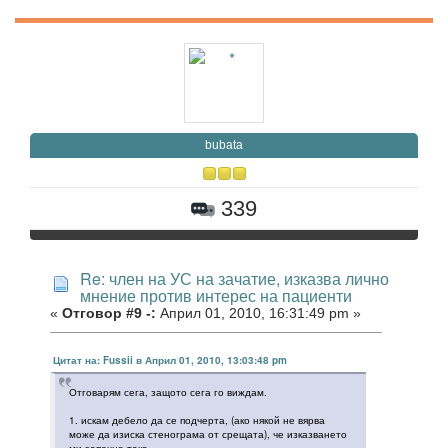
bubata
339
Re: член на УС на зачатие, изказва лично
мнение против интерес на пациенти
«
Отговор #9 -:
Април 01, 2010, 16:31:49 pm »
Цитат на: Fussii в Април 01, 2010, 13:03:48 pm
Отговарям сега, защото сега го виждам.
1. искам дебело да се подчерта, (ако някой не вярва
може да изиска стенограма от срещата), че изказването