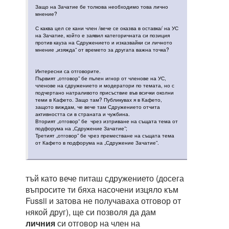
Защо на Зачатие бе толкова необходимо това лично
мнение?
С каква цел се кани член /вече се оказва в оставка/ на УС
на Зачатие, който е заявил категоричната си позиция
против кауза на Сдружението и изказвайки си личното
мнение „изяжда” от времето за другата важна точка?
Интересни са отговорите.
Първият „отговор” бе пълен игнор от членове на УС,
членове на сдружението и модератори по темата, но с
подчертано натраливото присъствие във всички околни
теми в Кафето. Защо там? Публикувах я в Кафето,
защото виждам, че вече там Сдружението отчита
активността си в страната и чужбина.
Вторият „отговор” бе чрез изтриване на същата тема от
подфорума на „Сдружение Зачатие”;
Третият „отговор” бе чрез преместване на същата тема
от Кафето в подфорума на „Сдружение Зачатие”.
тъй като вече питаш сдружението (досега
въпросите ти бяха насочени изцяло към
Fussii и затова не получаваха отговор от
някой друг), ще си позволя да дам
личния
си отговор на член на