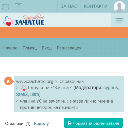
ЗА НАС
КОНТАКТИ
Tog
zachatie@gmail.com
facebook
nav
Начало
Помощ
Вход
Регистрация
www.zachatie.org
Справочник
(Модератори:
cygnus
,
Сдружение “Зачатие”
StefiZ
,
ultra
)
член на УС на зачатие, изказва лично мнение
против интерес на пациенти
Формат за разпечатване
Страници: [
]
1
Надолу