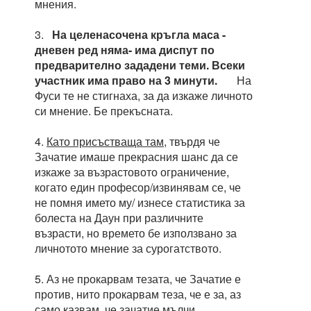
мнения.
3.
На целенасочена кръгла маса -
дневен ред няма- има диспут по
предварително зададени теми. Всеки
участник има право на 3 минути.
На
Фуси те не стигнаха, за да изкаже личното
си мнение. Бе прекъсната.
4.
Като присъстваща там
, твърдя че
Зачатие имаше прекрасния шанс да се
изкаже за възрастовото ограничение,
когато един професор/извинявам се, че
не помня името му/ изнесе статистика за
болеста на Даун при различните
възрасти, но времето бе използвано за
личнотото мнение за сурогатството.
5. Аз не прокарвам тезата, че Зачатие е
против, нито прокарвам теза, че е за, аз
само казвам, че зачатие мълчи ...