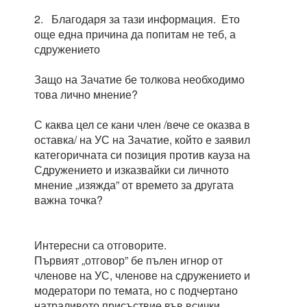
2. Благодаря за тази информация. Ето
още една причина да попитам не теб, а
сдружението
Защо на Зачатие бе толкова необходимо
това лично мнение?
С каква цел се кани член /вече се оказва в
оставка/ на УС на Зачатие, който е заявил
категоричната си позиция против кауза на
Сдружението и изказвайки си личното
мнение „изяжда” от времето за другата
важна точка?
Интересни са отговорите.
Първият „отговор” бе пълен игнор от
членове на УС, членове на сдружението и
модератори по темата, но с подчертано
натраливото присъствие във всички