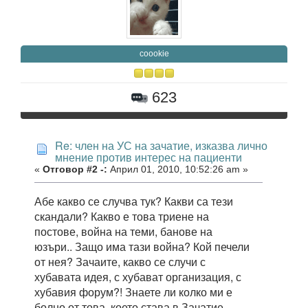
coookie
623
Re: член на УС на зачатие, изказва лично
мнение против интерес на пациенти
«
Отговор #2 -:
Април 01, 2010, 10:52:26 am »
Абе какво се случва тук? Какви са тези
скандали? Какво е това триене на
постове, война на теми, банове на
юзъри.. Защо има тази война? Кой печели
от нея? Зачаите, какво се случи с
хубавата идея, с хубават организация, с
хубавия форум?! Знаете ли колко ми е
болно от това, което става в Зачатие.