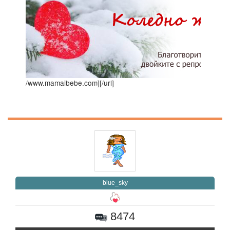
/www.mamaibebe.com]
[/url]
blue_sky
8474