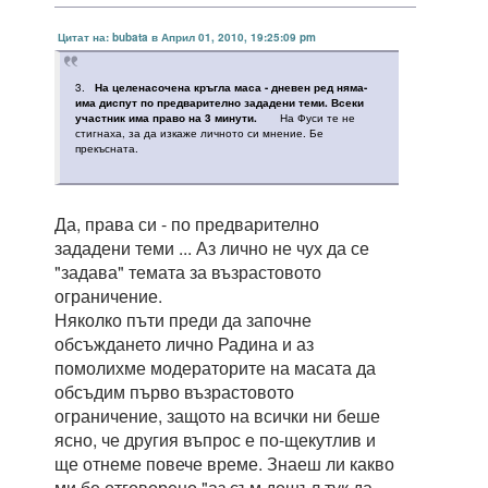
Цитат на: bubata в Април 01, 2010, 19:25:09 pm
3.
На целенасочена кръгла маса - дневен ред няма-
има диспут по предварително зададени теми. Всеки
участник има право на 3 минути.
На Фуси те не
стигнаха, за да изкаже личното си мнение. Бе
прекъсната.
Да, права си - по предварително
зададени теми ... Аз лично не чух да се
"задава" темата за възрастовото
ограничение.
Няколко пъти преди да започне
обсъждането лично Радина и аз
помолихме модераторите на масата да
обсъдим първо възрастовото
ограничение, защото на всички ни беше
ясно, че другия въпрос е по-щекутлив и
ще отнеме повече време. Знаеш ли какво
ми бе отговорено "аз съм дошъл тук да