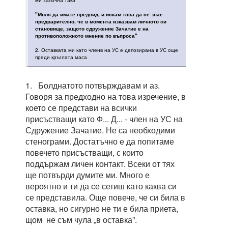
ми започна така
"Моля да имате предвид, и искам това да се знае
предварително, че в момента изказвам личното си
становище, защото сдружение Зачатие е на
противоположното мнение по въпроса"
2. Оставката ми като членв на УС е депозирана в УС още
преди кръглата маса
1. Болднатото потвърждавам и аз.
Говоря за предходно на това изречение, в
което се представи на всички
присъстващи като Ф... Д... - член на УС на
Сдружение Зачатие. Не са необходими
стенограми. Достатъчно е да попитаме
повечето присъстващи, с които
поддържам личен контакт. Всеки от тях
ще потвърди думите ми. Много е
вероятно и ти да се сетиш като каква си
се представила. Още повече, че си била в
оставка, но сигурно не ти е била приета,
щом не съм чула „в оставка”.