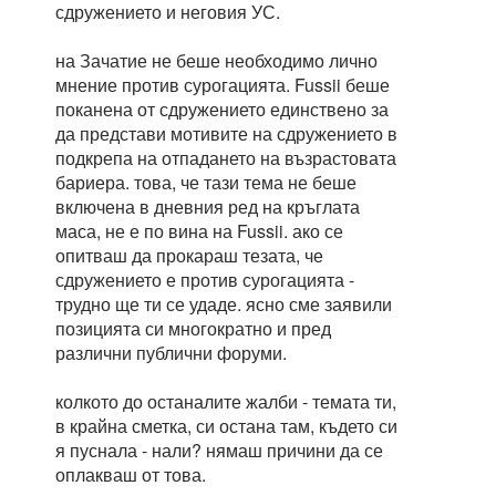
сдружението и неговия УС.
на Зачатие не беше необходимо лично
мнение против сурогацията. Fussii беше
поканена от сдружението единствено за
да представи мотивите на сдружението в
подкрепа на отпадането на възрастовата
бариера. това, че тази тема не беше
включена в дневния ред на кръглата
маса, не е по вина на Fussii. ако се
опитваш да прокараш тезата, че
сдружението е против сурогацията -
трудно ще ти се удаде. ясно сме заявили
позицията си многократно и пред
различни публични форуми.
колкото до останалите жалби - темата ти,
в крайна сметка, си остана там, където си
я пуснала - нали? нямаш причини да се
оплакваш от това.