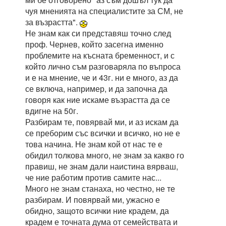
чуя мненията на специалистите за СМ, не
за възрастта".
Не знам как си представяш точно след
проф. Чернев, който засегна именно
проблемите на късната бременност, и с
който лично съм разговаряла по въпроса
и е на мнение, че и 43г. ни е много, аз да
се включа, например, и да започна да
говоря как ние искаме възрастта да се
вдигне на 50г.
Разбирам те, повярвай ми, и аз искам да
се преборим със всички и всичко, но не е
това начина. Не знам кой от нас те е
обидил толкова много, не знам за какво го
правиш, не знам дали наистина вярваш,
че ние работим против самите нас...
Много не знам станаха, но честно, не те
разбирам. И повярвай ми, ужасно е
обидно, защото всички ние крадем, да
крадем е точната дума от семействата и