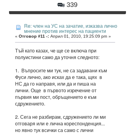
339
Re: член на УС на зачатие, изказва лично
мнение против интерес на пациенти
«
Отговор #11 -:
Април 01, 2010, 19:25:09 pm »
Тъй като казах, че ще се включа при
полуистини само да уточня следното:
1. Въпросите ми тук, не са задавани към
Фуси лично, ако исках да е така, щях в
НС да го направя, или да и пиша на
лични. Още в първото изречение от
първия ми пост, обръщението е към
сдружението.
2. Сега не разбирам, сдружението ли ми
отговаря или е лична кореспонденция...
но явно тук всички са само с лични