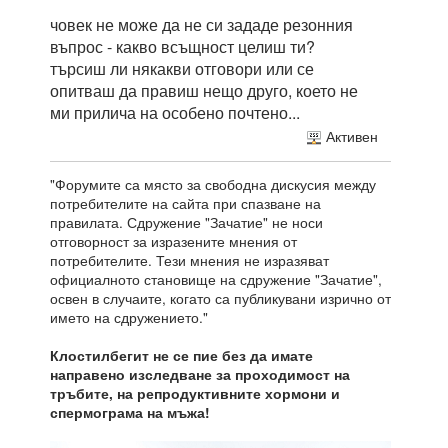
човек не може да не си зададе резонния
въпрос - какво всъщност целиш ти?
търсиш ли някакви отговори или се
опитваш да правиш нещо друго, което не
ми прилича на особено почтено...
Активен
"Форумите са място за свободна дискусия между
потребителите на сайта при спазване на
правилата. Сдружение "Зачатие" не носи
отговорност за изразените мнения от
потребителите. Тези мнения не изразяват
официалното становище на сдружение "Зачатие",
освен в случаите, когато са публикувани изрично от
името на сдружението."
Клостилбегит не се пие без да имате
направено изследване за проходимост на
тръбите, на репродуктивните хормони и
спермограма на мъжа!