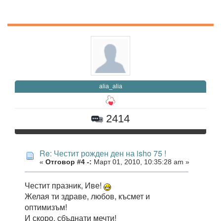
alia_alia
2414
Re: Честит рожден ден на isho 75 !
«
Отговор #4 -:
Март 01, 2010, 10:35:28 am »
Честит празник, Иве!
Желая ти здраве, любов, късмет и
оптимизъм!
И скоро, сбъднати мечти!