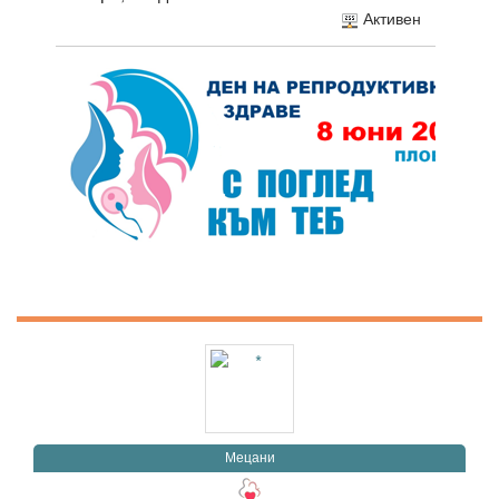
Активен
Мецани