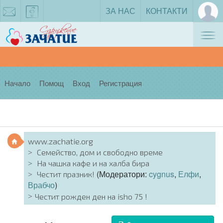
ЗА НАС
КОНТАКТИ
Tog
zachatie@gmail.com
facebook
nav
Начало
Помощ
Вход
Регистрация
www.zachatie.org
Семейство, дом и свободно време
На чашка кафе и на халба бира
(Модератори:
cygnus
,
Елфи
,
Честит празник!
Врабчо
)
Честит рожден ден на isho 75 !