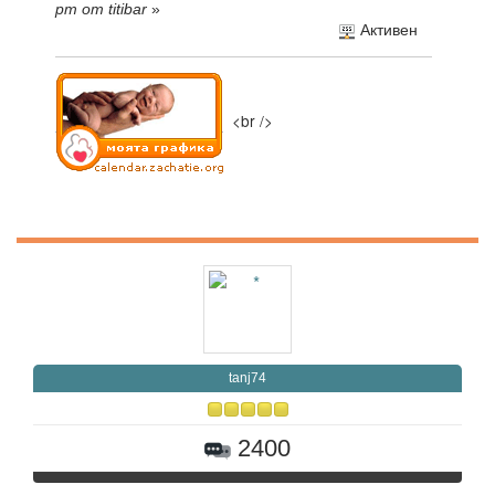
pm от titibar
»
Активен
<br />
tanj74
2400