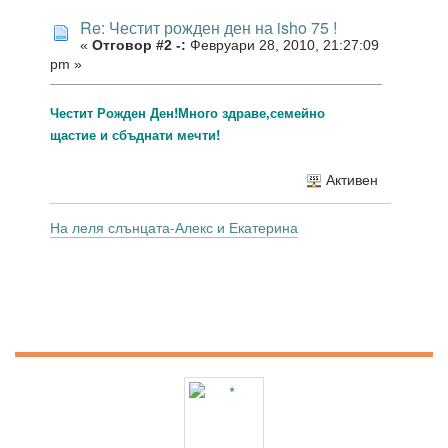
Re: Честит рожден ден на isho 75 !
«
Отговор #2 -:
Февруари 28, 2010, 21:27:09
pm »
Честит Рожден Ден!Много здраве,семейно
щастие и сбъднати мечти!
Активен
На леля слънцата-Алекс и Екатерина