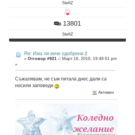
StefiZ
13801
StefiZ
Re: Има ли вече одобрени 2
«
Отговор #921 -:
Март 16, 2010, 19:48:51 pm
»
Съжалявам, не съм питала днес дали са
носили заповеди
Активен