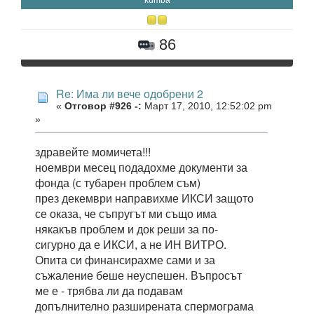
86
Re: Има ли вече одобрени 2
«
Отговор #926 -:
Март 17, 2010, 12:52:02 pm
»
здравейте момичета!!!
ноември месец подадохме документи за
фонда (с тубарен проблем съм)
през декември направихме ИКСИ защото
се оказа, че съпругът ми също има
някакъв проблем и док реши за по-
сигурно да е ИКСИ, а не ИН ВИТРО.
Опита си финансирахме сами и за
съжаление беше неуспешен. Въпросът
ме е - трябва ли да подавам
допълнително разширената спермограма