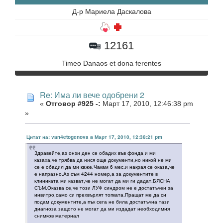
Д-р Мариела Даскалова
12161
Timeo Danaos et dona ferentes
Re: Има ли вече одобрени 2
«
Отговор #925 -:
Март 17, 2010, 12:46:38 pm
»
Цитат на: van4etogenova в Март 17, 2010, 12:38:21 pm
Здравейте,аз онзи ден се обадих във фонда и ми
казаха,че трябва да нися още документи,но никой не ми
се е обадил да ми каже.Чакам 6 мес.и накрая се оказа,че
е напразно.Аз съм 4244 номер,а за документите в
клиниката ми казват,че не могат да ми ги дадат.БЯСНА
СЪМ.Оказва се,че този ЛУФ синдром не е достатъчен за
инвитро,само си прехвърлят топката.Пращат ме да си
подам документите,а пък сега не била достатъчна тази
диагноза защото не могат да ми издадат необходимия
снимков материал