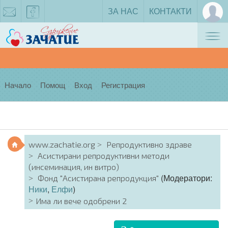
ЗА НАС
КОНТАКТИ
Tog
zachatie@gmail.com
facebook
nav
Начало
Помощ
Вход
Регистрация
www.zachatie.org
Репродуктивно здраве
Асистирани репродуктивни методи
(инсеминация, ин витро)
(Модератори:
Фонд "Асистирана репродукция"
Ники
,
Елфи
)
Има ли вече одобрени 2