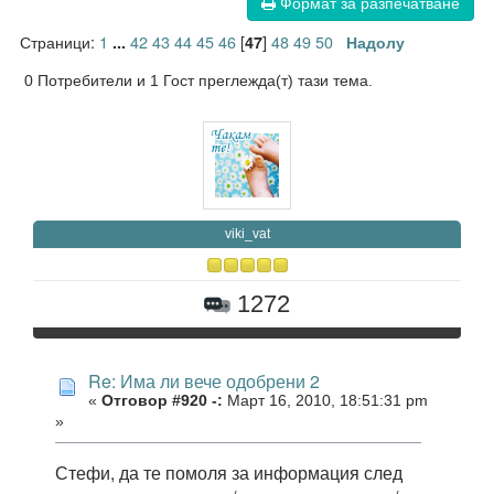
Формат за разпечатване
Страници:
1
42
43
44
45
46
[
]
48
49
50
...
47
Надолу
0 Потребители и 1 Гост преглежда(т) тази тема.
viki_vat
1272
Re: Има ли вече одобрени 2
«
Отговор #920 -:
Март 16, 2010, 18:51:31 pm
»
Стефи, да те помоля за информация след