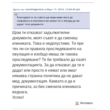
Цитат на: van4etogenova в Март 17, 2010, 13:00:40 pm
Благодаря ти за съвета,ще видя какво мога да
направя,но в клиниката ми казват,че е абсурд да ми
дадат тези документи
Щом ти отказват задължителни
документи, моят съвет е да смениш
клиниката. Това е недопустимо. Ти при
тях ли си правила проследяването на
овулация и изобщо имаш ли такова
проследяване? Те би трябвало да пазят
документацията. За да отказват да ти я
дадат или просто я нямат или имат
някаква странна политика да не дават
мед. документация. Каквато и да е
причината, аз бих сменила клиниката
веднага.
Успех!
Активен