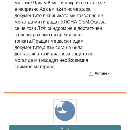
ми каже.Чакам 6 мес.и накрая се оказа,че
е напразно.Аз съм 4244 номер,а за
документите в клиниката ми казват,че не
могат да ми ги дадат.БЯСНА СЪМ.Оказва
се,че този ЛУФ синдром не е достатъчен
за инвитро,само си прехвърлят
топката.Пращат ме да си подам
документите,а пък сега не била
достатъчна тази диагноза защото не
могат да ми издадат необходимия
снимков материал
Активен
Мели