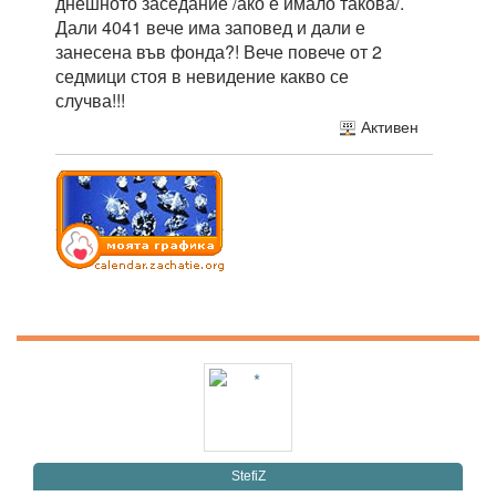
днешното заседание /ако е имало такова/.
Дали 4041 вече има заповед и дали е
занесена във фонда?! Вече повече от 2
седмици стоя в невидение какво се
случва!!!
Активен
StefiZ