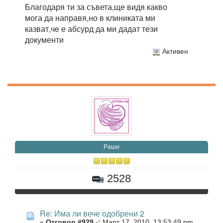
Благодаря ти за съвета,ще видя какво
мога да направя,но в клиниката ми
казват,че е абсурд да ми дадат тези
документи
Активен
Раши
2528
Re: Има ли вече одобрени 2
«
Отговор #929 -:
Март 17, 2010, 13:53:49 pm