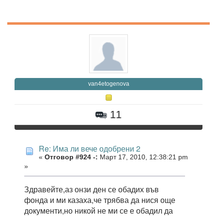
van4etogenova
11
Re: Има ли вече одобрени 2
«
Отговор #924 -:
Март 17, 2010, 12:38:21 pm
»
Здравейте,аз онзи ден се обадих във
фонда и ми казаха,че трябва да нися още
документи,но никой не ми се е обадил да