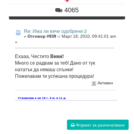
4065
Re: Има ли вече одобрени 2
«
Отговор #939 -:
Март 18, 2010, 09:41:01 am
»
Ехааа, Честито
Вики!
Много се радвам за теб! Дано от тук
нататък да нямаш спънки!
Пожелавам ти успешна процедура!
Активен
Формат за разпечатване