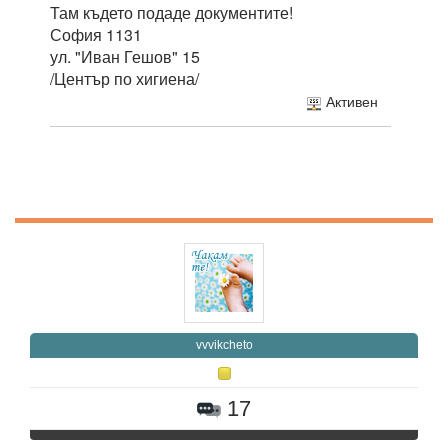
Там където подаде документите!
София 1131
ул. "Иван Гешов" 15
/Център по хигиена/
Активен
vvvikcheto
17