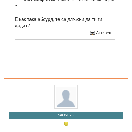
»
Е как така абсурд, те са длъжни да ти ги
дадат?
Активен
vera9896