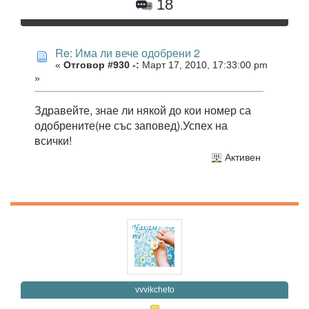
18
Re: Има ли вече одобрени 2
«
Отговор #930 -:
Март 17, 2010, 17:33:00 pm
»
Здравейте, знае ли някой до кои номер са
одобрените(не със заповед).Успех на
всички!
Активен
vvvikcheto