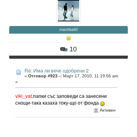
maichka80
10
Re: Има ли вече одобрени 2
«
Отговор #923 -:
Март 17, 2010, 11:19:56 am
»
viki_vat,
папки със заповеди са занесени
снощи-така казаха току-що от фонда
Активен