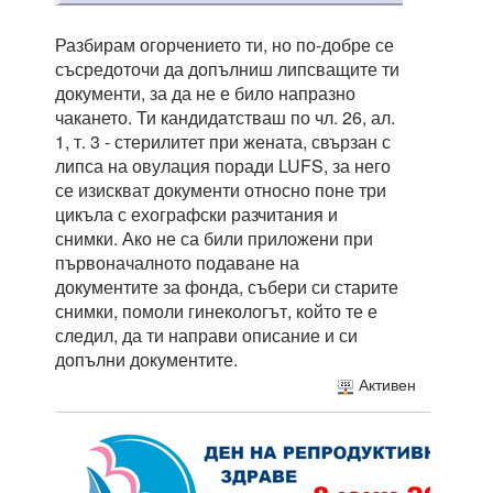
Разбирам огорчението ти, но по-добре се
съсредоточи да допълниш липсващите ти
документи, за да не е било напразно
чакането. Ти кандидатстваш по чл. 26, ал.
1, т. 3 - стерилитет при жената, свързан с
липса на овулация поради LUFS, за него
се изискват документи относно поне три
цикъла с ехографски разчитания и
снимки. Ако не са били приложени при
първоначалното подаване на
документите за фонда, събери си старите
снимки, помоли гинекологът, който те е
следил, да ти направи описание и си
допълни документите.
Активен