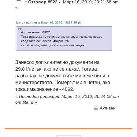
«
Отговор #922 -:
Март 16, 2010, 20:21:38 pm
»
Цитат на: iner в Март 16, 2010, 18:37:30 pm
Аз съм номер-3927.
Тита искам да те попитам ако си спомняш колко време
след като си носила документа
са ти се обадили да си вземеш заповедта.
Занесох допълнително документи на
29.01/петък, ако не се лъжа/. Тогава
разбарах, че документите ми вече били в
министерството. Номерът ми е четен, ако
това има значение - 4092.
«
Последна редакция: Март 16, 2010, 20:24:08 pm
от tita_d
»
Активен