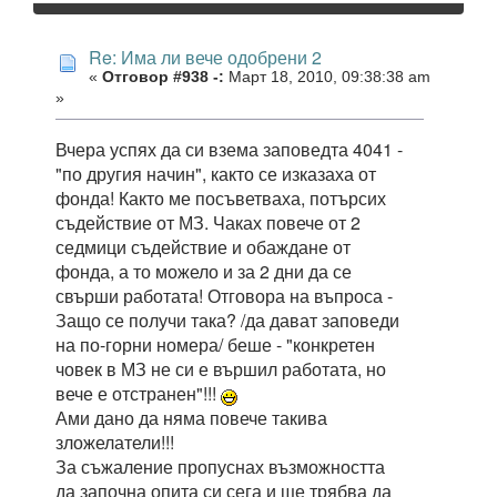
Re: Има ли вече одобрени 2
«
Отговор #938 -:
Март 18, 2010, 09:38:38 am
»
Вчера успях да си взема заповедта 4041 -
"по другия начин", както се изказаха от
фонда! Както ме посъветваха, потърсих
съдействие от МЗ. Чаках повече от 2
седмици съдействие и обаждане от
фонда, а то можело и за 2 дни да се
свърши работата! Отговора на въпроса -
Защо се получи така? /да дават заповеди
на по-горни номера/ беше - "конкретен
човек в МЗ не си е вършил работата, но
вече е отстранен"!!!
Ами дано да няма повече такива
зложелатели!!!
За съжаление пропуснах възможността
да започна опита си сега и ще трябва да