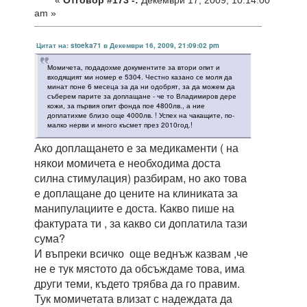
«
Отговор #173 -:
Декември 17, 2009, 10:14:00
am »
Цитат на: stoeka71 в Декември 16, 2009, 21:09:02 pm
Момичета, подадохме документите за втори опит и
входящият ми номер е 5304. Честно казано се моля да
минат поне 6 месеца за да ни одобрят, за да можем да
съберем парите за доплащане - че то Владимиров дере
кожи, за първия опит фонда пое 4800лв., а ние
доплатихме близо още 4000лв. ! Успех на чакащите, по-
малко нерви и много късмет през 2010год.!
Ако доплащането е за медикаменти ( на
някои момичета е необходима доста
силна стимулация) разбирам, но ако това
е доплащане до цените на клиниката за
манипулациите е доста. Какво пише на
фактурата ти , за какво си доплатила тази
сума?
И въпреки всичко още веднъж казвам ,че
не е тук мястото да обсъждаме това, има
други теми, където трябва да го правим.
Тук момичетата влизат с надеждата да