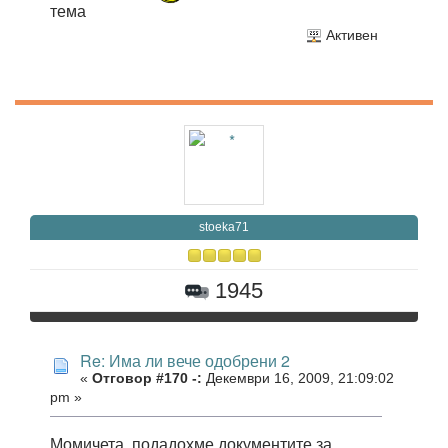
тема
Активен
stoeka71
1945
Re: Има ли вече одобрени 2
«
Отговор #170 -:
Декември 16, 2009, 21:09:02
pm »
Момичета, подадохме документите за