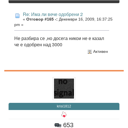
Re: Има ли вече одобрени 2
«
Отговор #165 -:
Декември 16, 2009, 16:37:25
pm »
Не разбира се ,но досега никои не е казал
че е одобрен над 3000
Активен
krisi1812
653