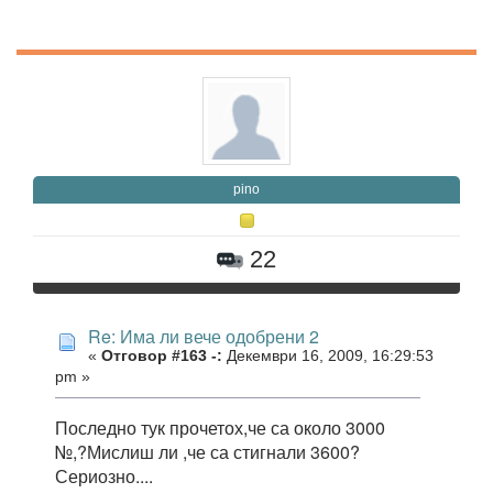
pino
22
Re: Има ли вече одобрени 2
«
Отговор #163 -:
Декември 16, 2009, 16:29:53
pm »
Последно тук прочетох,че са около 3000
№,?Мислиш ли ,че са стигнали 3600?
Сериозно....