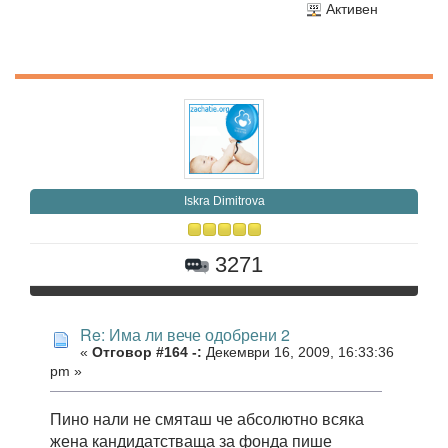
Активен
Iskra Dimitrova
3271
Re: Има ли вече одобрени 2
«
Отговор #164 -:
Декември 16, 2009, 16:33:36
pm »
Пино нали не смяташ че абсолютно всяка
жена кандидатстваща за фонда пише