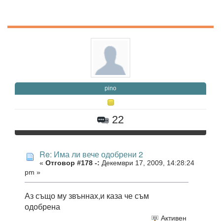
pino
22
Re: Има ли вече одобрени 2
«
Отговор #178 -:
Декември 17, 2009, 14:28:24
pm »
Аз също му звъннах,и каза че съм
одобрена
Активен