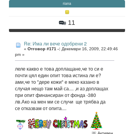
riana
11
Re: Има ли вече одобрени 2
«
Отговор #171 -:
Декември 16, 2009, 22:49:46
pm »
леле какво е това доплащане,че то си е
почти цял един опит това истина ли е?
ами,че то "дере кожи" е меко казано в
случая нещо там май са.... ,и аз доплащах
при опит финансиран от фонда -380
лв.Ако на мен ми се случи ще трябва да
се отказвам от опита....
Активен