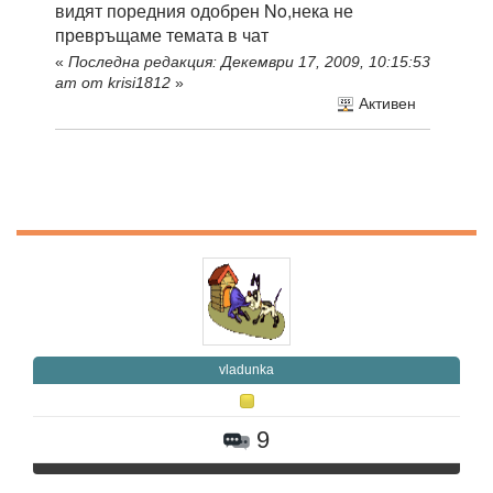
видят поредния одобрен No,нека не
превръщаме темата в чат
«
Последна редакция: Декември 17, 2009, 10:15:53
am от krisi1812
»
Активен
vladunka
9