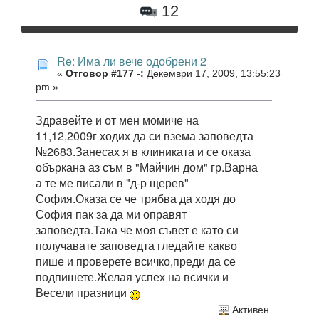
12
Re: Има ли вече одобрени 2
«
Отговор #177 -:
Декември 17, 2009, 13:55:23
pm »
Здравейте и от мен момиче на
11,12,2009г ходих да си взема заповедта
№2683.Занесах я в клиниката и се оказа
объркана аз съм в "Майчин дом" гр.Варна
а те ме писали в "д-р щерев"
София.Оказа се че трябва да ходя до
София пак за да ми оправят
заповедта.Така че моя съвет е като си
получавате заповедта гледайте какво
пише и проверете всичко,преди да се
подпишете.Желая успех на всички и
Весели празници
Активен