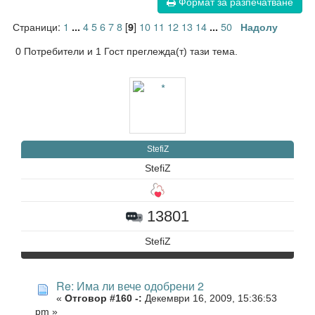
Формат за разпечатване
Страници:
1
4
5
6
7
8
[
]
10
11
12
13
14
50
...
9
...
Надолу
0 Потребители и 1 Гост преглежда(т) тази тема.
StefiZ
StefiZ
13801
StefiZ
Re: Има ли вече одобрени 2
«
Отговор #160 -:
Декември 16, 2009, 15:36:53
pm »