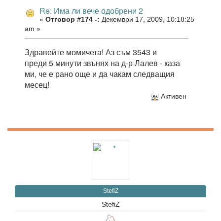
Re: Има ли вече одобрени 2
«
Отговор #174 -:
Декември 17, 2009, 10:18:25
am »
Здравейте момичета! Аз съм 3543 и
преди 5 минути звънях на д-р Лалев - каза
ми, че е рано още и да чакам следващия
месец!
Активен
StefiZ
StefiZ