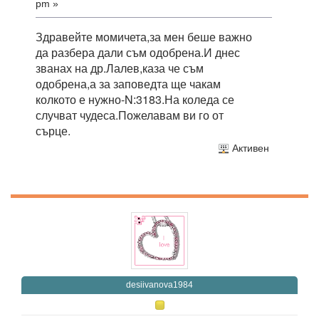
pm »
Здравейте момичета,за мен беше важно
да разбера дали съм одобрена.И днес
званах на др.Лалев,каза че съм
одобрена,а за заповедта ще чакам
колкото е нужно-N:3183.На коледа се
случват чудеса.Пожелавам ви го от
сърце.
Активен
desiivanova1984