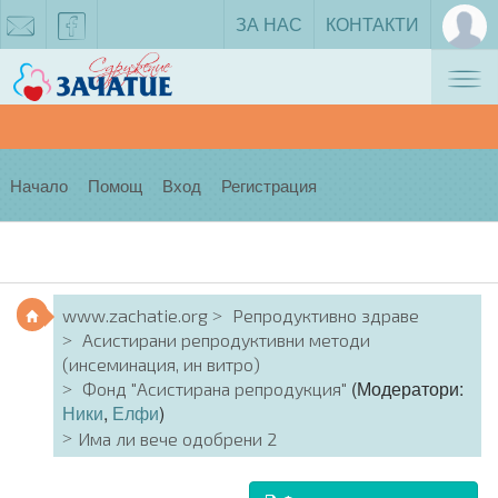
ЗА НАС
КОНТАКТИ
Tog
zachatie@gmail.com
facebook
nav
Начало
Помощ
Вход
Регистрация
www.zachatie.org
Репродуктивно здраве
Асистирани репродуктивни методи
(инсеминация, ин витро)
(Модератори:
Фонд "Асистирана репродукция"
Ники
,
Елфи
)
Има ли вече одобрени 2