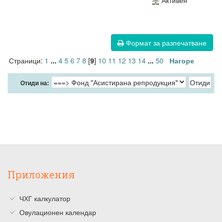
Активен
Формат за разпечатване
Страници:
1
4
5
6
7
8
[
]
10
11
12
13
14
50
...
9
...
Нагоре
Отиди на:
Приложения
ЧХГ калкулатор
Овулационен календар