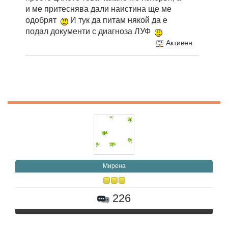
и ме притеснява дали наистина ще ме
одобрят
И тук да питам някой да е
подал документи с диагноза ЛУФ
Активен
Мирена
226