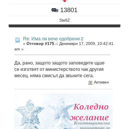
13801
StefiZ
Re: Има ли вече одобрени 2
«
Отговор #175 -:
Декември 17, 2009, 10:42:41
am »
Да, рано, защото защото заповедите щше
се изготвят от министерството чак другия
месец. няма смисъл да звъните сега.
Активен