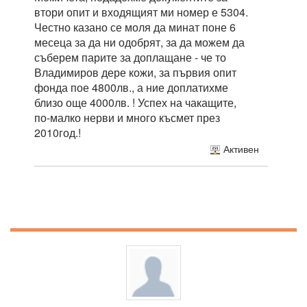
втори опит и входящият ми номер е 5304.
Честно казано се моля да минат поне 6
месеца за да ни одобрят, за да можем да
съберем парите за доплащане - че то
Владимиров дере кожи, за първия опит
фонда пое 4800лв., а ние доплатихме
близо още 4000лв. ! Успех на чакащите,
по-малко нерви и много късмет през
2010год.!
Активен