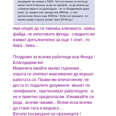
входящият ми номер е 5304. Честно казано се моля да
минат поне 6 месеца за да ни одобрят, за да можем да
съберем парите за доплащане - че то Владимиров дере
кожи, за първия опит фонда пое 4800лв., а ние
доплатихме близо още 4000лв. ! Успех на чакащите, по-
малко нерви и много късмет през 2010год.!
има опция да си смениш клиниката...каква
файда ,че използвате фонда , следкато ви
взимат допълнително за още 1 опит...то
бива , бива...
Поздрави за всички работещи във Фонда !
Благодарим ви!
Момичета имайте малко търпение ,
хората се опитват максимално да вършат
работата си. Прави ми впечатление ,че
доста от подалите документи звънят по
телефоните , притесняват работещите - е
не е приятно предполагам. Изчаквайте си
реда , всички чакаме... Всеки иска всичко
да стане сега и веднага ...
Весело посрещане на празниците !