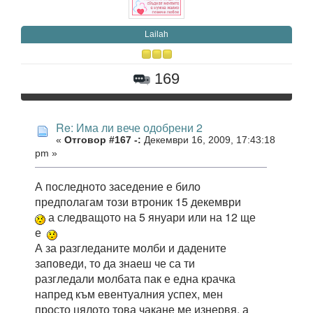
Lailah
169
Re: Има ли вече одобрени 2
«
Отговор #167 -:
Декември 16, 2009, 17:43:18
pm »
А последното заседение е било
предполагам този втроник 15 декември
а следващото на 5 януари или на 12 ще
е
А за разгледаните молби и дадените
заповеди, то да знаеш че са ти
разгледали молбата пак е една крачка
напред към евентуалния успех, мен
просто цялото това чакане ме изнервя, а