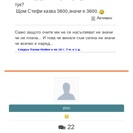
тук?
Щом Стефи казва 3600,значи е 3600.
Активен
Cамо защото очите ми не се насълзяват не значи
че не плача... И това че винаги съм силна не значи
че всичко е наред...
pino
22