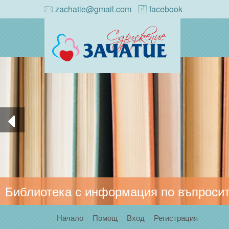
zachatie@gmail.com
facebook
Библиотека с информация по въпросит
Начало
Помощ
Вход
Регистрация