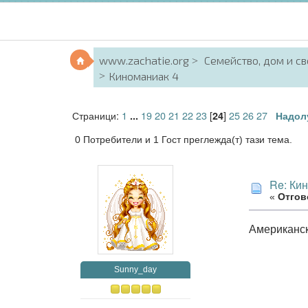
www.zachatie.org
Семейство, дом и с
Киноманиак 4
Страници:
1
19
20
21
22
23
[
]
25
26
27
...
24
Надол
0 Потребители и 1 Гост преглежда(т) тази тема.
Re: Ки
«
Отгово
Американс
Sunny_day