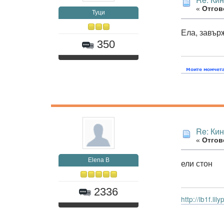
«
Отгово
Туци
Ела, завър
350
Re: Ки
«
Отгово
Elena B
ели стон
2336
http://lb1f.li