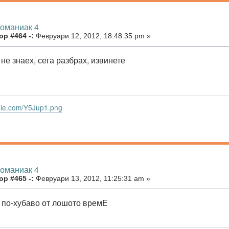
номаниак 4
р #464 -:
Февруари 12, 2012, 18:48:35 pm »
 не знаех, сега разбрах, извинете
lypie.com/Y5Jup1.png
номаниак 4
р #465 -:
Февруари 13, 2012, 11:25:31 am »
по-хубаво от лошото времЕ