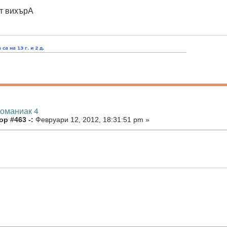
т вихърА
номаниак 4
р #463 -:
Февруари 12, 2012, 18:31:51 pm »