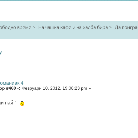
вободно време
На чашка кафе и на халба бира
Да поигра
у
номаниак 4
р #460 -:
Февруари 10, 2012, 19:08:23 pm »
ки пай 1