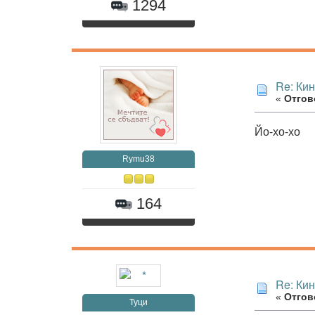
1294
Re: Ки
«
Отгово
Йо-хо-хо
Rymu38
164
Re: Ки
«
Отгово
Туци