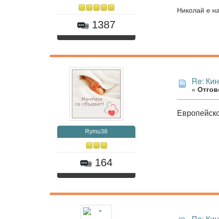
Николай е на
1387
Re: Ки
«
Отгово
Eвропейск
Rymu38
164
Re: Ки