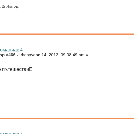
 2г.4м.5д.
номаниак 4
р #466 -:
Февруари 14, 2012, 09:08:49 am »
о пътешествиЕ
номаниак 4