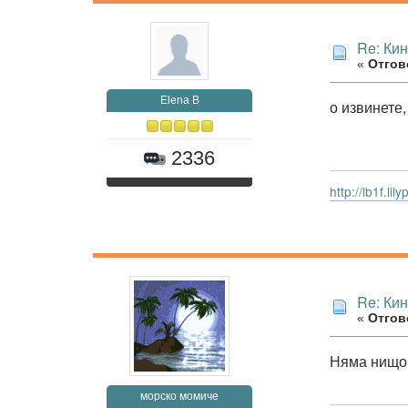
Re: Ки
«
Отгово
Elena B
о извинете,
2336
http://lb1f.li
Re: Ки
«
Отгово
Няма нищо 
морско момиче