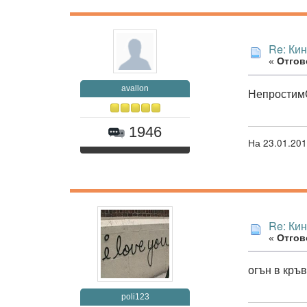
Re: Ки
«
Отгово
avallon
Непростим
1946
На 23.01.201
Re: Ки
«
Отгово
огън в кръ
poli123