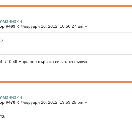
номаниак 4
р #469 -:
Февруари 16, 2012, 10:56:27 am »
О
4 в 10,49 Нора пое първата си глътка въздух.
номаниак 4
р #470 -:
Февруари 20, 2012, 19:59:25 pm »
вта