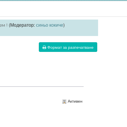
(Модератор:
синьо кокиче
)
ем !
Формат за разпечатване
Активен