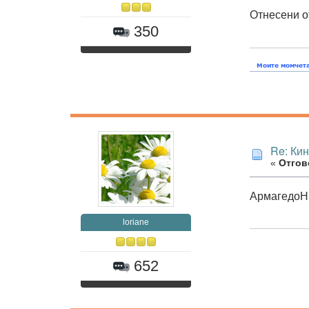
Отнесени о
350
Re: Ки
«
Отгово
АрмагедоН
loriane
652