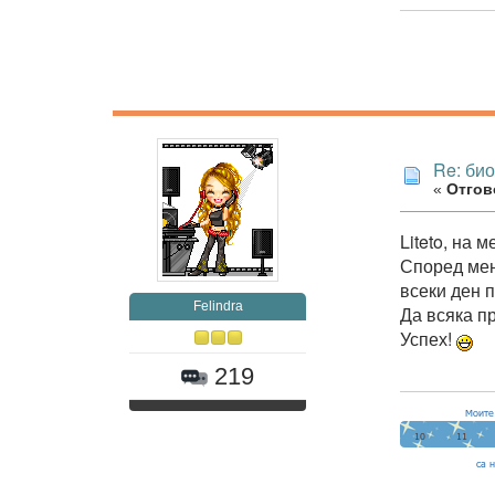
Re: би
«
Отгово
Liteto, на 
Според мен
всеки ден 
Felindra
Да всяка п
Успех!
219