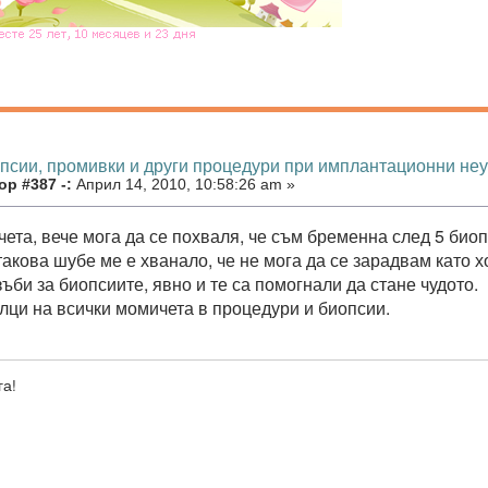
опсии, промивки и други процедури при имплантационни не
р #387 -:
Април 14, 2010, 10:58:26 am »
ета, вече мога да се похваля, че съм бременна след 5 биоп
такова шубе ме е хванало, че не мога да се зарадвам като х
ъби за биопсиите, явно и те са помогнали да стане чудото.
лци на всички момичета в процедури и биопсии.
га!