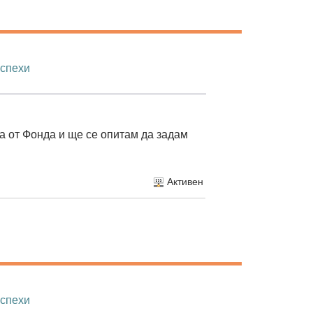
успехи
та от Фонда и ще се опитам да задам
Активен
успехи