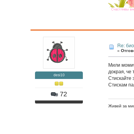
Re: би
«
Отгово
Мили момич
докрая, че 
desi10
Стискайте з
Стискам па
72
Живей за ми