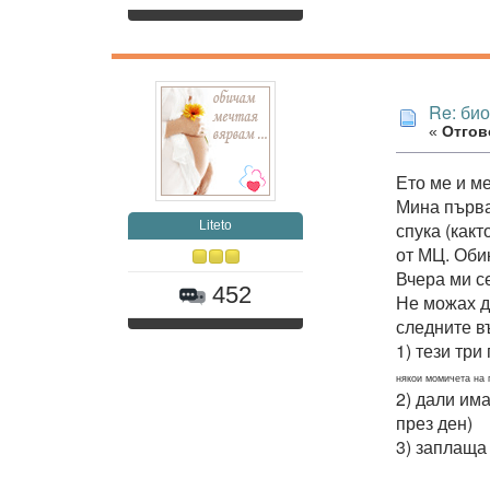
Re: би
«
Отгово
Ето ме и м
Мина първа
Liteto
спука (какт
от МЦ. Оби
Вчера ми се
452
Не можах д
следните в
1) тези тр
някои момичета на п
2) дали има
през ден)
3) заплаща