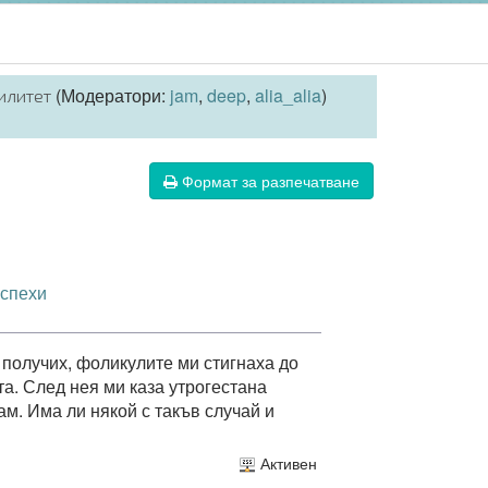
(Модератори:
jam
,
deep
,
alia_alia
)
илитет
Формат за разпечатване
успехи
 получих, фоликулите ми стигнаха до
а. След нея ми каза утрогестана
там. Има ли някой с такъв случай и
Активен