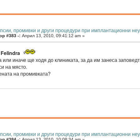
опсии, промивки и други процедури при имплантационни не
р #383 -:
Април 13, 2010, 09:41:12 am »
,
Felindra
а или иначе ще ходя до клиниката, за да им занеса заповед
си на място.
цената на промивката?
опсии, промивки и други процедури при имплантационни не
р #384 -:
Април 13, 2010, 10:08:34 am »