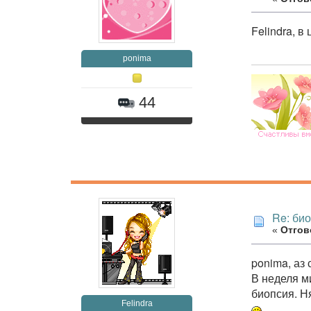
Felindra, в
ponima
44
Re: би
«
Отгово
ponima, аз
В неделя м
биопсия. Н
Felindra