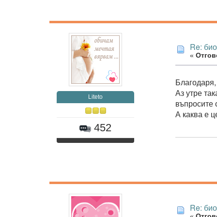
Re: би
«
Отгово
Благодаря
Аз утре так
Liteto
въпросите 
А каква е 
452
Re: би
«
Отгово