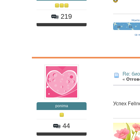
219
Re: би
«
Отгово
Успех Felin
ponima
44