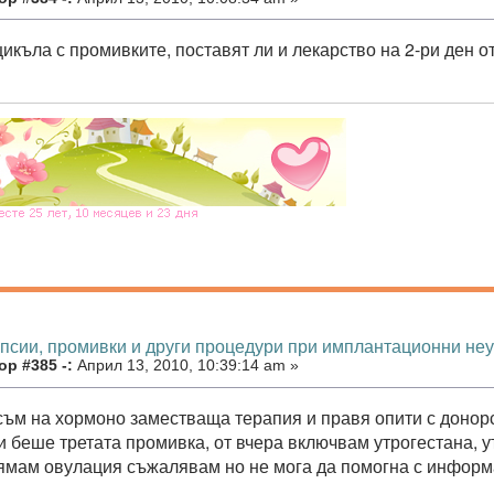
 цикъла с промивките, поставят ли и лекарство на 2-ри ден 
опсии, промивки и други процедури при имплантационни не
р #385 -:
Април 13, 2010, 10:39:14 am »
 съм на хормоно заместваща терапия и правя опити с донорс
и беше третата промивка, от вчера включвам утрогестана, ут
ямам овулация съжалявам но не мога да помогна с информа