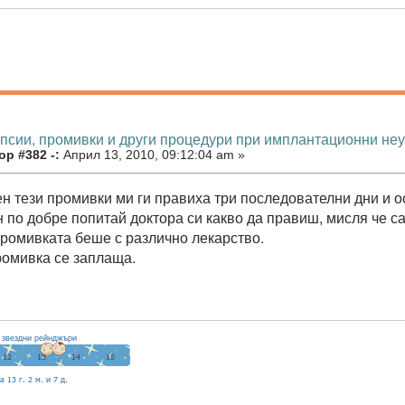
опсии, промивки и други процедури при имплантационни не
р #382 -:
Април 13, 2010, 09:12:04 am »
мен тези промивки ми ги правиха три последователни дни и 
 по добре попитай доктора си какво да правиш, мисля че са
промивката беше с различно лекарство.
ромивка се заплаща.