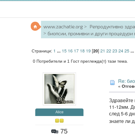
www.zachatie.org
Репродуктивно здр
биопсии, промивки и други процедури
Страници:
1
15
16
17
18
19
[
]
21
22
23
24
25
...
20
..
0 Потребители и 1 Гост преглежда(т) тази тема.
Re: би
«
Отгово
Здравейте 
11-12мм. Д
Alice
след 5-6 дн
знаете ли 
75