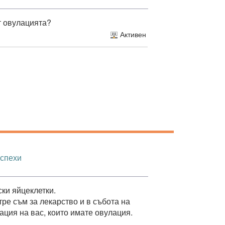
от овулацията?
Активен
успехи
ки яйцеклетки.
ре съм за лекарство и в събота на
ция на вас, които имате овулация.