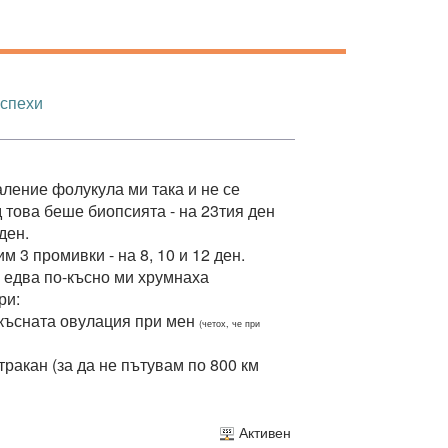
успехи
ление фолукула ми така и не се
д това беше биопсията - на 23тия ден
ден.
м 3 промивки - на 8, 10 и 12 ден.
 едва по-късно ми хрумнаха
ри:
-късната овулация при мен
(четох, че при
тракан (за да не пътувам по 800 км
Активен