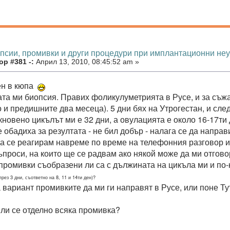
опсии, промивки и други процедури при имплантационни не
р #381 -:
Април 13, 2010, 08:45:52 am »
ен в кюпа
та ми биопсия. Правих фоликулуметрията в Русе, и за съжа
о и предишните два месеца). 5 дни бях на Утрогестан, и сле
кновено цикълът ми е 32 дни, а овулацията е около 16-17ти 
 обадиха за резултата - не бил добър - налага се да направи
а се реагирам навреме по време на телефонния разговор и
ъпроси, на които ще се радвам ако някой може да ми отгово
и промивки съобразени ли са с дължината на цикъла ми и по
рез 3 дни, съответно на 8, 11 и 14ти ден)?
 вариант промивките да ми ги направят в Русе, или поне Ту
 ли се отделно всяка промивка?