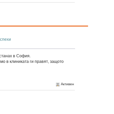
успехи
останах в София.
мо в клиниката ги правят, защото
Активен