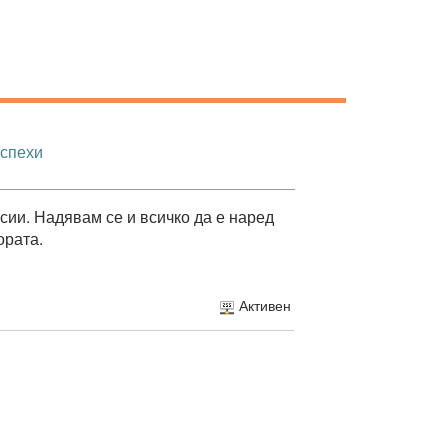
успехи
сии. Надявам се и всичко да е наред
ората.
Активен