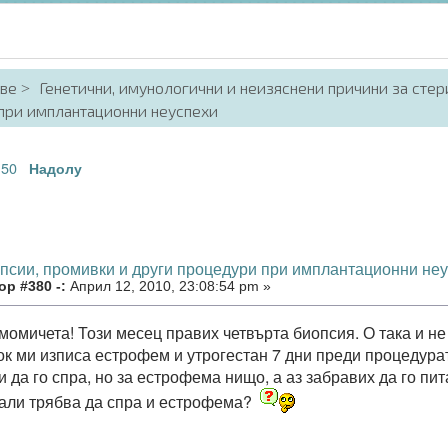
аве
Генетични, имунологични и неизяснени причини за стер
 при имплантационни неуспехи
50
.
Надолу
опсии, промивки и други процедури при имплантационни не
р #380 -:
Април 12, 2010, 23:08:54 pm »
момичета! Този месец правих четвърта биопсия. О така и не
ок ми изписа естрофем и утрогестан 7 дни преди процедурат
и да го спра, но за естрофема нищо, а аз забравих да го пи
дали трябва да спра и естрофема?