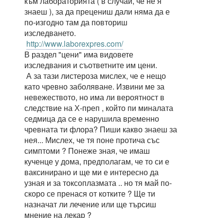
към лабораторията ( в случай, че не я
знаеш ), за да прецениш дали няма да е
по-изгодно там да повториш
изследването.
http://www.laborexpres.com/
В раздел "цени" има видовете
изследвания и съответните им цени.
А за тази листероза мислех, че е нещо
като чревно заболяване. Извини ме за
невежеството, но има ли вероятност в
следствие на Х-преп , който пи миналата
седмица да се е нарушила временно
чревната ти флора? Пиши какво знаеш за
нея... Мислех, че тя поне протича със
симптоми ? Понеже зная, че имаш
кученце у дома, предполагам, че то си е
ваксинирано и ще ми е интересно да
узная и за токсоплазмата .. но тя май по-
скоро се пренася от котките ? Ще ти
назначат ли лечение или ще търсиш
мнение на лекар ?