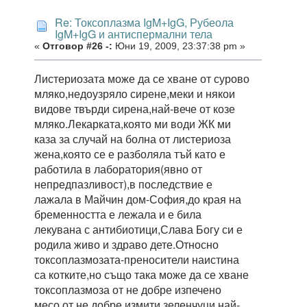
Re: Токсоплазма IgM+IgG, Рубеола
IgM+IgG и антиспермални тела
«
Отговор #26 -:
Юни 19, 2009, 23:37:38 pm »
Листериозата може да се хване от сурово
мляко,недоузряло сирене,меки и някои
видове твърди сирена,най-вече от козе
мляко.Лекарката,която ми води ЖК ми
каза за случай на болна от листериоза
жена,която се е разболяла тъй като е
работила в лаборатория(явно от
непредпазливост),в последствие е
лажала в Майчин дом-София,до края на
бременността е лежала и е била
лекувана с антибиотици,Слава Богу си е
родила живо и здраво дете.Относно
токсоплазмозата-преносители наистина
са котките,но също така може да се хване
токсоплазмоза от не добре изпечено
месо,от не добре измити зеленчуци,най-