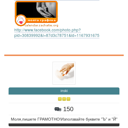
http://www.facebook.com/photo.php?
pid=30839992&l=87d3c78751&id=1167931675
inski
150
Моля,пишете ГРАМОТНО!Използвайте буквите "Ъ" и "Й"