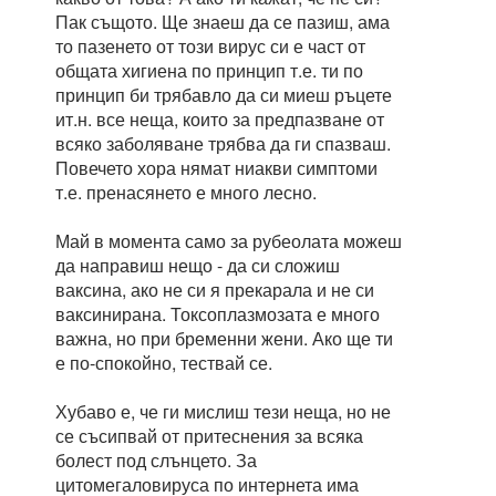
Пак същото. Ще знаеш да се пазиш, ама
то пазенето от този вирус си е част от
общата хигиена по принцип т.е. ти по
принцип би трябавло да си миеш ръцете
ит.н. все неща, които за предпазване от
всяко заболяване трябва да ги спазваш.
Повечето хора нямат ниакви симптоми
т.е. пренасянето е много лесно.
Май в момента само за рубеолата можеш
да направиш нещо - да си сложиш
ваксина, ако не си я прекарала и не си
ваксинирана. Токсоплазмозата е много
важна, но при бременни жени. Ако ще ти
е по-спокойно, тествай се.
Хубаво е, че ги мислиш тези неща, но не
се съсипвай от притеснения за всяка
болест под слънцето. За
цитомегаловируса по интернета има