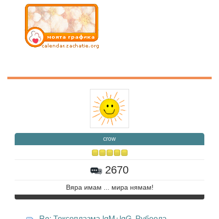
crow
2670
Вяра имам ... мира нямам!
Re: Токсоплазма IgM+IgG, Рубеола