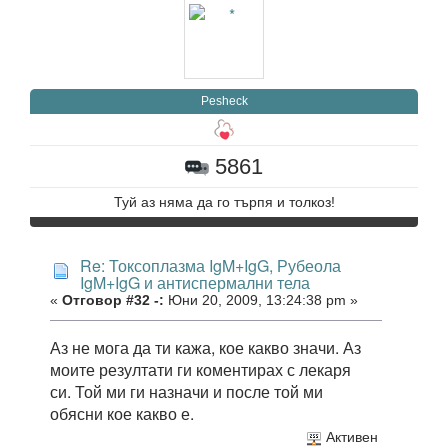
Pesheck
5861
Туй аз няма да го търпя и толкоз!
Re: Токсоплазма IgM+IgG, Рубеола
IgM+IgG и антиспермални тела
«
Отговор #32 -:
Юни 20, 2009, 13:24:38 pm »
Аз не мога да ти кажа, кое какво значи. Аз
моите резултати ги коментирах с лекаря
си. Той ми ги назначи и после той ми
обясни кое какво е.
Активен