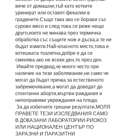
вече от домашни,тъй като котките
уринират или оставят фекалии в
градините.Също така ако се борави със
сурово месо и след това се реже нещо
друго,което не минава през термична
обработка със същите нож и дъска,а те не
бъдат измити.Най-опасното място,това е
котешката тоалетна,добре е да се
сменява ако не всеки ден,то през ден.
Имайте предвид,че много често при
наличие на тези заболявание,не само че
могат да бъдат пречка за естественото
забременяване,а могат да доведат до
спонтанни аборти,мъртви раждания и
непоправими увреждания на плода.
За да избегнете грешни резултати,МОЛЯ
ПРАВЕТЕ ТЕЗИ ИЗСЛЕДВАНИЯ САМО
В ДОКАЗАНИ ЛАБОРАТОРИИ-РИОКОЗ
ИЛИ НАЦИОНАЛЕН ЦЕНТЪР ПО
ЗАРАЗНИ И ПАРАЗИТНИ