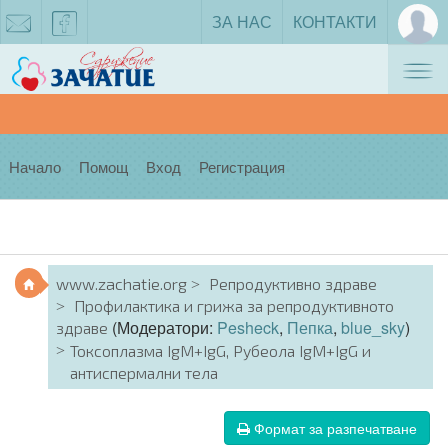
ЗА НАС
КОНТАКТИ
Tog
zachatie@gmail.com
facebook
nav
Начало
Помощ
Вход
Регистрация
www.zachatie.org
Репродуктивно здраве
Профилактика и грижа за репродуктивното
(Модератори:
Pesheck
,
Пепка
,
blue_sky
)
здраве
Токсоплазма IgM+IgG, Рубеола IgM+IgG и
антиспермални тела
Формат за разпечатване