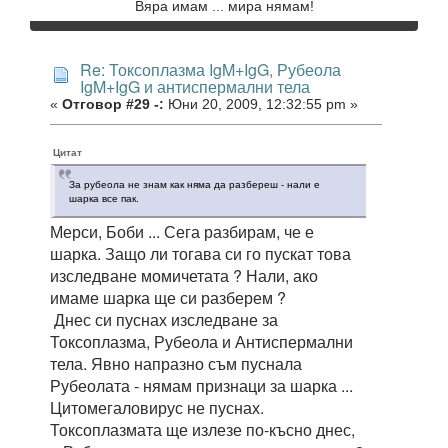
Вяра имам ... мира нямам!
Re: Токсоплазма IgM+IgG, Рубеола
IgM+IgG и антиспермални тела
«
Отговор #29 -:
Юни 20, 2009, 12:32:55 pm »
Цитат
За рубеола не знам как няма да разбереш - нали е
шарка все пак.
Мерси, Боби ... Сега разбирам, че е
шарка. Защо ли тогава си го пускат това
изследване момичетата ? Нали, ако
имаме шарка ще си разберем ?
Днес си пуснах изследване за
Токсоплазма, Рубеола и Антиспермални
тела. Явно напразно съм пуснала
Рубеолата - нямам признаци за шарка ...
Цитомегаловирус не пуснах.
Токсоплазмата ще излезе по-късно днес,