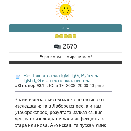
crow
2670
Вяра имам ... мира нямам!
Re: Токсоплазма IgM+IgG, Рубеола
IgM+IgG и антиспермални тела
«
Отговор #24 -:
Юни 19, 2009, 20:39:43 pm »
Значи излиза съвсем малко по-евтино от
изследванията в Лаборекспрес, а и там
(Лаборекспрес) резултата излиза същия
ден, като изследват и дали инфекцията е
стара или нова. Ако искаш ти пускам линк