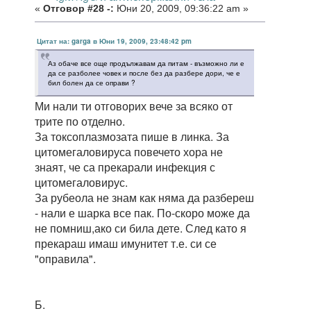
«
Отговор #28 -:
Юни 20, 2009, 09:36:22 am »
Цитат на: garga в Юни 19, 2009, 23:48:42 pm
Аз обаче все още продължавам да питам - възможно ли е
да се разболее човек и после без да разбере дори, че е
бил болен да се оправи ?
Ми нали ти отговорих вече за всяко от
трите по отделно.
За токсоплазмозата пише в линка. За
цитомегаловируса повечето хора не
знаят, че са прекарали инфекция с
цитомегаловирус.
За рубеола не знам как няма да разбереш
- нали е шарка все пак. По-скоро може да
не помниш,ако си била дете. След като я
прекараш имаш имунитет т.е. си се
"оправила".
Б.