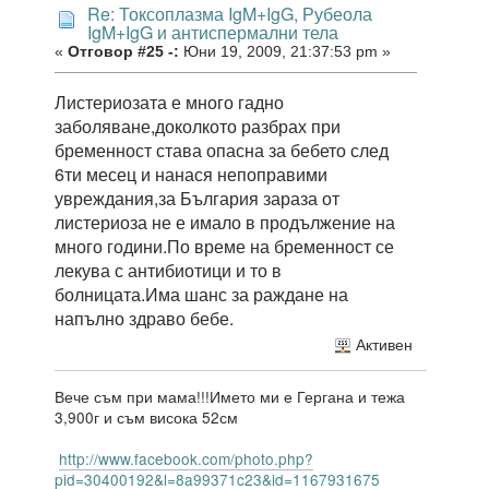
Re: Токсоплазма IgM+IgG, Рубеола
IgM+IgG и антиспермални тела
«
Отговор #25 -:
Юни 19, 2009, 21:37:53 pm »
Листериозата е много гадно
заболяване,доколкото разбрах при
бременност става опасна за бебето след
6ти месец и нанася непоправими
увреждания,за България зараза от
листериоза не е имало в продължение на
много години.По време на бременност се
лекува с антибиотици и то в
болницата.Има шанс за раждане на
напълно здраво бебе.
Активен
Вече съм при мама!!!Името ми е Гергана и тежа
3,900г и съм висока 52см
http://www.facebook.com/photo.php?
pid=30400192&l=8a99371c23&id=1167931675