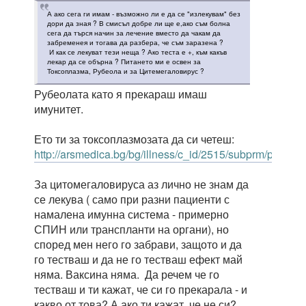
А ако сега ги имам - възможно ли е да се "излекувам" без
дори да зная ? В смисъл добре ли ще е,ако съм болна
сега да търся начин за лечение вместо да чакам да
забременея и тогава да разбера, че съм заразена ?
И как се лекуват тези неща ? Ако теста е +, към какъв
лекар да се обърна ? Питането ми е освен за
Токсоплазма, Рубеола и за Цитемегаловирус ?
Рубеолата като я прекараш имаш
имунитет.
Ето ти за токсоплазмозата да си четеш:
http://arsmedica.bg/bg/illness/c_id/2515/subprm/parasit
За цитомегаловируса аз лично не знам да
се лекува ( само при разни пациенти с
намалена имунна система - примерно
СПИН или транспланти на органи), но
според мен него го забрави, защото и да
го тестваш и да не го тестваш ефект май
няма. Ваксина няма. Да речем че го
тестваш и ти кажат, че си го прекарала - и
какво от това? А ако ти кажат, че не си?