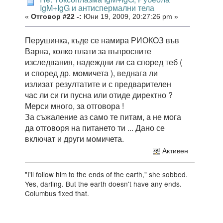
IgM+IgG и антиспермални тела
«
Отговор #22 -:
Юни 19, 2009, 20:27:26 pm »
Перушинка, къде се намира РИОКОЗ във
Варна, колко плати за въпросните
изследвания, надеждни ли са според теб (
и според др. момичета ), веднага ли
излизат резултатите и с предварителен
час ли си ги пусна или отиде директно ?
Мерси много, за отговора !
За съжаление аз само те питам, а не мога
да отговоря на питането ти ... Дано се
включат и други момичета.
Активен
"I'll follow him to the ends of the earth," she sobbed.
Yes, darling. But the earth doesn't have any ends.
Columbus fixed that.