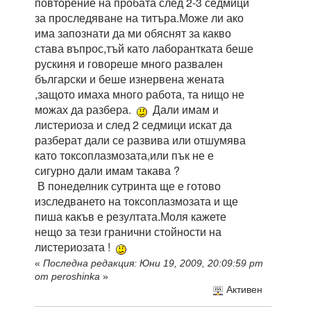
повторение на пробата след 2-3 седмици
за проследяване на титъра.Може ли ако
има запознати да ми обяснят за какво
става въпрос,тъй като лаборантката беше
рускиня и говореше много развален
български и беше изнервена жената
,защото имаха много работа, та нищо не
можах да разбера.
Дали имам и
листериоза и след 2 седмици искат да
разберат дали се развива или отшумява
като токсоплазмозата,или пък не е
сигурно дали имам такава ?
В понеделник сутринта ще е готово
изследването на токсоплазмозата и ще
пиша какъв е резултата.Моля кажете
нещо за тези гранични стойности на
листериозата !
«
Последна редакция: Юни 19, 2009, 20:09:59 pm
от peroshinka
»
Активен