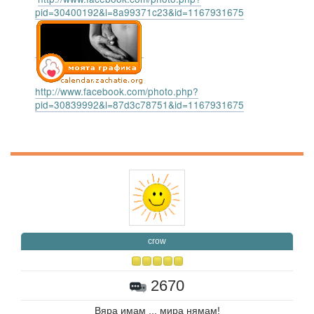
pid=30400192&l=8a99371c23&id=1167931675
http://www.facebook.com/photo.php?
pid=30839992&l=87d3c78751&id=1167931675
crow
2670
Вяра имам ... мира нямам!