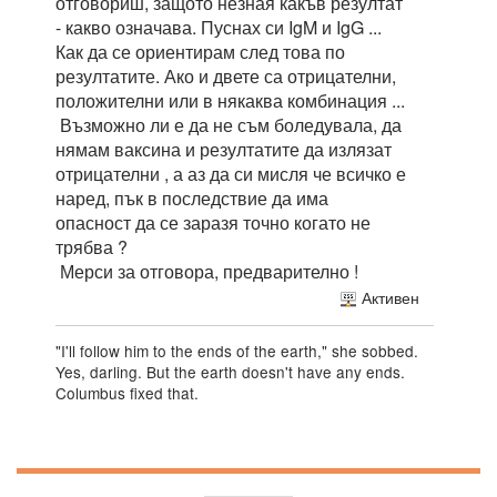
отговориш, защото незная какъв резултат
- какво означава. Пуснах си IgM и IgG ...
Как да се ориентирам след това по
резултатите. Ако и двете са отрицателни,
положителни или в някаква комбинация ...
Възможно ли е да не съм боледувала, да
нямам ваксина и резултатите да излязат
отрицателни , а аз да си мисля че всичко е
наред, пък в последствие да има
опасност да се заразя точно когато не
трябва ?
Мерси за отговора, предварително !
Активен
"I'll follow him to the ends of the earth," she sobbed.
Yes, darling. But the earth doesn't have any ends.
Columbus fixed that.