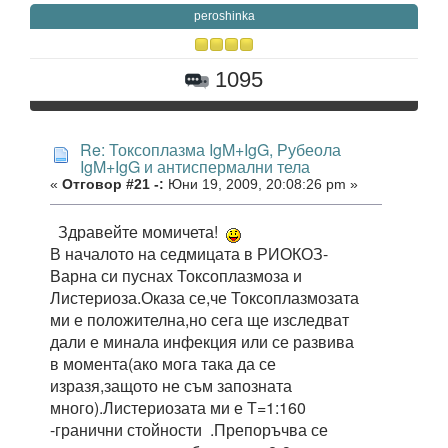
peroshinka
1095
Re: Токсоплазма IgM+IgG, Рубеола
IgM+IgG и антиспермални тела
«
Отговор #21 -:
Юни 19, 2009, 20:08:26 pm »
Здравейте момичета!
В началото на седмицата в РИОКОЗ-
Варна си пуснах Токсоплазмоза и
Листериоза.Оказа се,че Токсоплазмозата
ми е положителна,но сега ще изследват
дали е минала инфекция или се развива
в момента(ако мога така да се
изразя,защото не съм запозната
много).Листериозата ми е Т=1:160
-гранични стойности .Препоръчва се