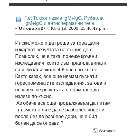
Re: Токсоплазма IgM+IgG, Рубеола
IgM+IgG и антиспермални тела
«
Отговор #27 -:
Юни 19, 2009, 23:48:42 pm »
Ински, може и да греша за това дали
изкарват резултата на същия ден.
Помислих, че е така, понеже кръвни
изследвания, които съм правила винаги
са излизали около 4-5 часа по-късно.
Както казах, все още нямам пуснати
гореспоменатите изследвания, затова и
незнаех, че резултата е нормално да
излезе по-късно.
Аз обаче все още продължавам да питам
- възможно ли е да се разболее човек и
после без да разбере дори, че е бил
болен да се оправи ?
Активен