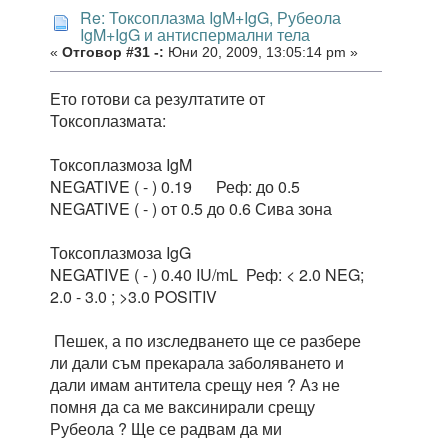
Re: Токсоплазма IgM+IgG, Рубеола
IgM+IgG и антиспермални тела
«
Отговор #31 -:
Юни 20, 2009, 13:05:14 pm »
Ето готови са резултатите от
Токсоплазмата:
Токсоплазмоза IgM
NEGATIVE ( - ) 0.19 Реф: до 0.5
NEGATIVE ( - ) от 0.5 до 0.6 Сива зона
Токсоплазмоза IgG
NEGATIVE ( - ) 0.40 IU/mL Реф: < 2.0 NEG;
2.0 - 3.0 ; >3.0 POSITIV
Пешек, а по изследването ще се разбере
ли дали съм прекарала заболяването и
дали имам антитела срещу нея ? Аз не
помня да са ме ваксинирали срещу
Рубеола ? Ще се радвам да ми