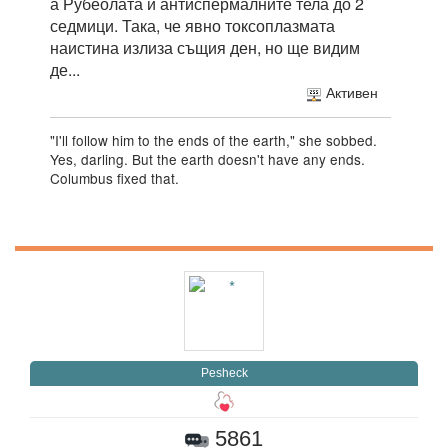
а Рубеолата и антиспермалните тела до 2
седмици. Така, че явно токсоплазмата
наистина излиза същия ден, но ще видим
де...
Активен
"I'll follow him to the ends of the earth," she sobbed.
Yes, darling. But the earth doesn't have any ends.
Columbus fixed that.
Pesheck
5861