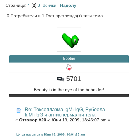
Страници:
1
[
]
3
Всички
2
Надолу
0 Потребители и 1 Гост преглежда(т) тази тема.
Bobbie
5701
Beauty is in the eye of the beholder!
Re: Токсоплазма IgM+IgG, Рубеола
IgM+IgG и антиспермални тела
«
Отговор #20 -:
Юни 19, 2009, 18:46:07 pm »
Цитат на: garga в Юни 19, 2009, 10:01:35 am