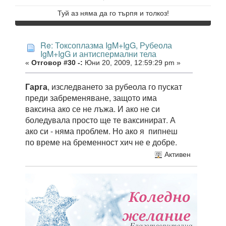
Туй аз няма да го търпя и толкоз!
Re: Токсоплазма IgM+IgG, Рубеола
IgM+IgG и антиспермални тела
«
Отговор #30 -:
Юни 20, 2009, 12:59:29 pm »
Гарга
, изследването за рубеола го пускат
преди забременяване, защото има
ваксина ако се не лъжа. И ако не си
боледувала просто ще те ваксинират. А
ако си - няма проблем. Но ако я пипнеш
по време на бременност хич не е добре.
Активен