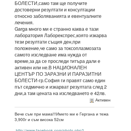
БОЛЕСТИ,само там ще получите
достоверни резултати и консултации
относно заболяванията и евентуалните
лечения.
Garga много ми е странно каква е тази
лаборатория Лаборекспрес,която изкарва
тези резултати същия ден,при
положение,че само за токсоплазмозата
самото изследване има нужда от
време,за да се проследи титъра дали е
активен или не.В НАЦИОНАЛЕН
ЦЕНТЪР ПО ЗАРАЗНИ И ПАРАЗИТНИ
БОЛЕСТИ-гр.София ги правят само един
път седмично и изкарват резултата след 2
дни,а там цената на изследването е 42лв.
Активен
Вече съм при мама!!!Името ми е Гергана и тежа
3,900г и съм висока 52см
http://www.facebook.com/photo.php?