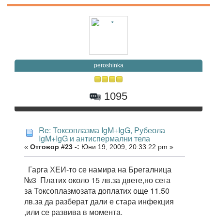
peroshinka
1095
Re: Токсоплазма IgM+IgG, Рубеола
IgM+IgG и антиспермални тела
«
Отговор #23 -:
Юни 19, 2009, 20:33:22 pm »
Гарга ХЕИ-то се намира на Брегалница
№3 Платих около 15 лв.за двете,но сега
за Токсоплазмозата доплатих още 11.50
лв.за да разберат дали е стара инфекция
,или се развива в момента.