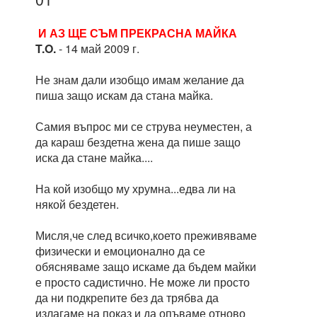
И АЗ ЩЕ СЪМ ПРЕКРАСНА МАЙКА
T.O.
- 14 май 2009 г.
Не знам дали изобщо имам желание да
пиша защо искам да стана майка.
Самия въпрос ми се струва неуместен, а
да караш бездетна жена да пише защо
иска да стане майка....
На кой изобщо му хрумна...едва ли на
някой бездетен.
Мисля,че след всичко,което преживяваме
физически и емоционално да се
обясняваме защо искаме да бъдем майки
е просто садистично. Не може ли просто
да ни подкрепите без да трябва да
излагаме на показ и да опъваме отново