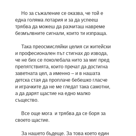
Но за съжаление се оказва, че той е
една голяма лотария и за да успееш
трябва да можеш да разчиташ навреме
безмълвните сигнали, които ти изпраща.
Така преосмисляйки целия си житейски
и професионален път стигнах до извода,
че не бих се поколебала нито за миг пред
препятствията, които пречат да достигна
заветната цел, а именно – и в нашата
детска стая да проплаче бебешко гласче
и играчките да не ме гледат така самотни,
а да дарят щастие на едно малко
същество.
Все още мога и трябва да се боря за
своето щастие.
За нашето бъдеще. За това което един