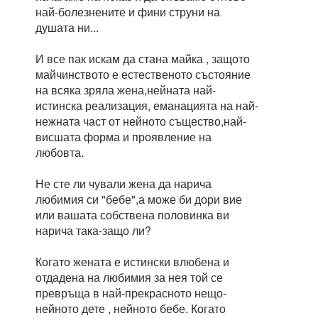
най-болезнените и фини струни на
душата ни...
И все пак искам да стана майка , защото
майчинството е естественото състояние
на всяка зряла жена,нейната най-
истинска реализация, еманацията на най-
нежната част от нейното същество,най-
висшата форма и проявление на
любовта.
Не сте ли чували жена да нарича
любимия си "бебе",а може би дори вие
или вашата собствена половинка ви
нарича така-защо ли?
Когато жената е истински влюбена и
отдадена на любимия за нея той се
превръща в най-прекрасното нещо-
нейното дете , нейното бебе. Когато