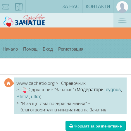
ЗА НАС
КОНТАКТИ
Tog
zachatie@gmail.com
facebook
nav
Начало
Помощ
Вход
Регистрация
www.zachatie.org
Справочник
(Модератори:
cygnus
,
Сдружение “Зачатие”
StefiZ
,
ultra
)
"И аз ще съм прекрасна майка" -
благотворителна инициатива на Зачатие
Формат за разпечатване