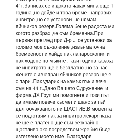
41г.Записах се и докато чаках мина още 1
година ,но дойде и това бреме ,направих
инвитро ,но се установи ,че нямам
яйчников резерв.Голяма беше радоста ми
когото разбрах ,че съм бременна.При
първия преглед при Д-р ... се установи за
голямо мое съжаление ,извънматочна
бремееност и хайде пак лапароскопия и
пак ходене по мъките .Тази година казаха
че инвитрото ще е безплатно ,но за нас
жените с изчепран яйчников резерв ще е
с пари .Пак ударих на камък пък и вече
съм на 44 г..Дано Вашето Сдружение и
фирма ДХ Груп ми помогнете и този път
да имаме повече късмет и шанс за тъй
дългоочакваното ни ЩАСТИЕ.В момента
се подготвям пак за инвитро лекаря каза
че ще е платено ,ще съм безкрайно
щастлива ако посредством жребия бъде
изтеглено моето име .Благодаря