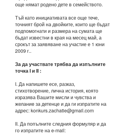
още нямат родено дете в семейството.
Тъй като инициативата все още тече,
точният брой на двойките, които ще бъдат
подпомогнати и размера на сумата ще
бъдат известни в края на месец май, а
срокът за заявяване на участие е 1 юни
2009 г..
За да участвате трябва да изпълните
точка I и II :
I. Да напишете есе, разказ,
стихотворение, лична история, която
изразява Вашите мисли и чувства и
желаниe за детенце и да ги изпратите на
адрес: konkurs.zachatie@gmail.com
II. Да попълните следния формуляр и да
го изпратите на e-mail: