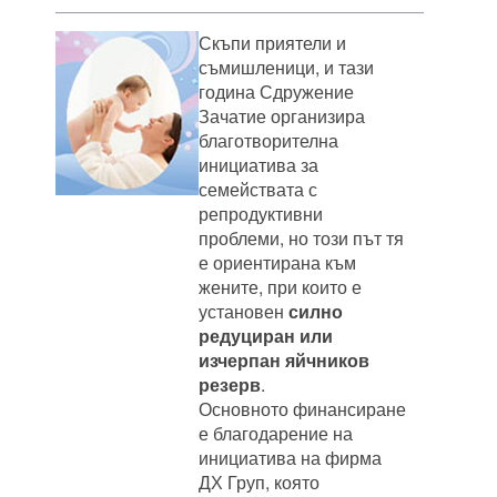
Скъпи приятели и
съмишленици, и тази
година Сдружение
Зачатие организира
благотворителна
инициатива за
семействата с
репродуктивни
проблеми, но този път тя
е ориентирана към
жените, при които е
установен
силно
редуциран или
изчерпан яйчников
резерв
.
Основното финансиране
е благодарение на
инициатива на фирма
ДХ Груп, която