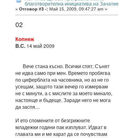
благотворителна инициатива на Зачатие
«
Отговор #3 -:
Май 15, 2009, 09:47:27 am »
02
Копнеж
В.С.
14 май 2009
Вече стана късно. Всички спят. Сънят
не идва само при мен. Времето пробягва
по циферблата на часовника, но аз не го
усещам, защото тази вечер го измервам
не с минути, а с мислите за моето минало,
настояще и бъдеще. Заради него не мога
да заспя…
И ето спомените от безгрижните
младежки години пак изплуват. Идват в
главата ми и ме карат да се почувствам