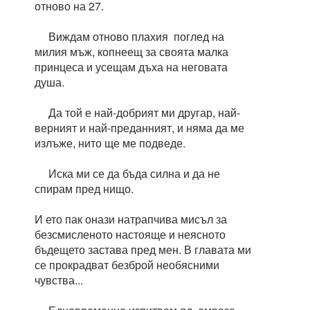
отново на 27.
Виждам отново плахия поглед на
милия мъж, копнеещ за своята малка
принцеса и усещам дъха на неговата
душа.
Да той е най-добрият ми другар, най-
верният и най-преданният, и няма да ме
излъже, нито ще ме подведе.
Иска ми се да бъда силна и да не
спирам пред нищо.
И ето пак онази натрапчива мисъл за
безсмисленото настояще и неясното
бъдещето застава пред мен. В главата ми
се прокрадват безброй необясними
чувства...