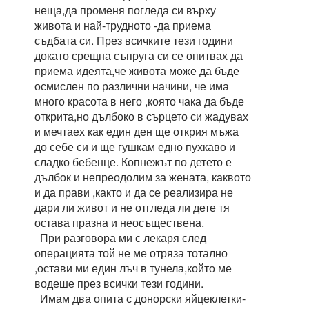
неща,да променя погледа си върху
живота и най-трудното -да приема
съдбата си. През всичките тези години
докато срещна съпруга си се опитвах да
приема идеята,че живота може да бъде
осмислен по различни начини, че има
много красота в него ,която чака да бъде
открита,но дълбоко в сърцето си жадувах
и мечтаех как един ден ще открия мъжа
до себе си и ще гушкам едно пухкаво и
сладко бебенце. Копнежът по детето е
дълбок и непреодолим за жената, каквото
и да прави ,както и да се реализира не
дари ли живот и не отгледа ли дете тя
остава празна и неосъществена.
При разговора ми с лекаря след
операцията той не ме отряза тотално
,остави ми един лъч в тунела,който ме
водеше през всички тези години.
Имам два опита с донорски яйцеклетки-