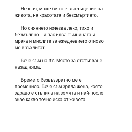
Незная, може би то е въплъщение на
живота, на красотата и безсмъртието.
Но сиянието изчезва леко, тихо и
безмълвно... и пак идва тъмнината и
мрака и мислите за ежедневието отново
ме връхлитат.
Вече съм на 37. Място за отстъпване
назад няма.
Времето безвъзвратно ме е
променило. Вече съм зряла жена, която
здраво е стъпила на земята и най-после
знае какво точно иска от живота.