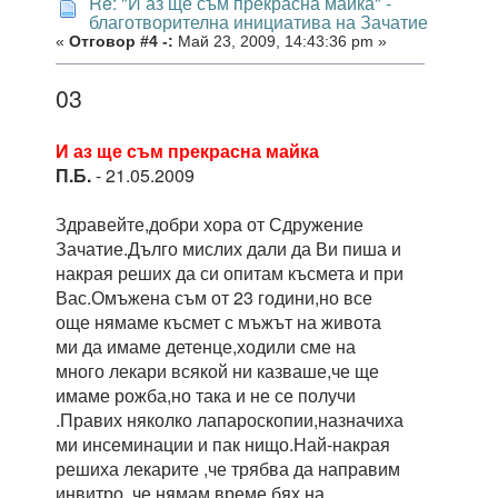
Re: "И аз ще съм прекрасна майка" -
благотворителна инициатива на Зачатие
«
Отговор #4 -:
Май 23, 2009, 14:43:36 pm »
03
И аз ще съм прекрасна майка
П.Б.
- 21.05.2009
Здравейте,добри хора от Сдружение
Зачатие.Дълго мислих дали да Ви пиша и
накрая реших да си опитам късмета и при
Вас.Омъжена съм от 23 години,но все
още нямаме късмет с мъжът на живота
ми да имаме детенце,ходили сме на
много лекари всякой ни казваше,че ще
имаме рожба,но така и не се получи
.Правих няколко лапароскопии,назначиха
ми инсеминации и пак нищо.Най-накрая
решиха лекарите ,че трябва да направим
инвитро ,че нямам време бях на