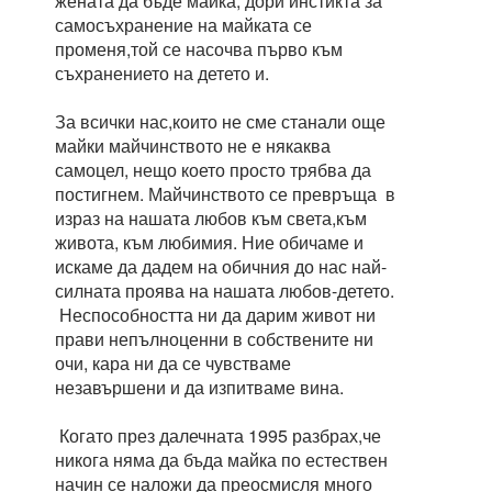
жената да бъде майка, дори инстикта за
самосъхранение на майката се
променя,той се насочва първо към
съхранението на детето и.
За всички нас,които не сме станали още
майки майчинството не е някаква
самоцел, нещо което просто трябва да
постигнем. Майчинството се превръща в
израз на нашата любов към света,към
живота, към любимия. Ние обичаме и
искаме да дадем на обичния до нас най-
силната проява на нашата любов-детето.
Неспособността ни да дарим живот ни
прави непълноценни в собствените ни
очи, кара ни да се чувстваме
незавършени и да изпитваме вина.
Когато през далечната 1995 разбрах,че
никога няма да бъда майка по естествен
начин се наложи да преосмисля много