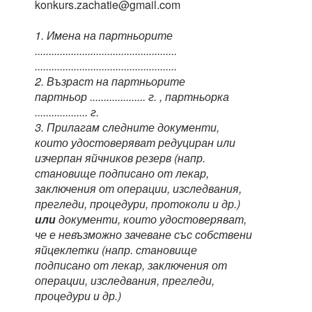
konkurs.zachatie@gmail.com
1. Имена на партньорите
...................................................
...................................................
2. Възраст на партньорите
партньор .................... г. , партньорка
................... г.
3. Прилагам следните документи,
които удостоверяват редуциран или
изчерпан яйчников резерв (напр.
становище подписано от лекар,
заключения от операции, изследвания,
прегледи, процедури, протоколи и др.)
или
документи, които удостоверяват,
че е невъзможно зачеване със собствени
яйцeклетки (напр. становище
подписано от лекар, заключения от
операции, изследвания, прегледи,
процедури и др.)
...................................................