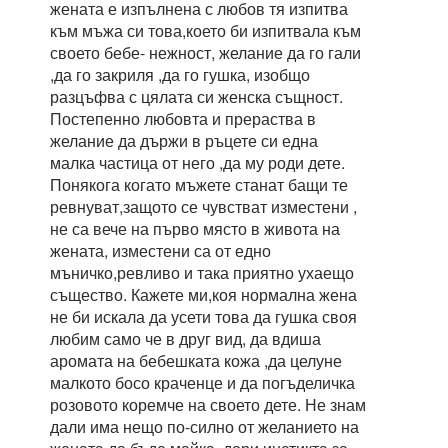
жената е изпълнена с любов тя изпитва
към мъжа си това,което би изпитвала към
своето бебе- нежност, желание да го гали
,да го закриля ,да го гушка, изобщо
разцъфва с цялата си женска същност.
Постепенно любовта и прераства в
желание да държи в ръцете си една
малка частица от него ,да му роди дете.
Понякога когато мъжете станат бащи те
ревнуват,защото се чувстват изместени ,
не са вече на първо място в живота на
жената, изместени са от едно
мъничко,ревливо и така приятно ухаещо
същество. Кажете ми,коя нормална жена
не би искала да усети това да гушка своя
любим само че в друг вид, да вдиша
аромата на бебешката кожа ,да целуне
малкото босо краченце и да погъделичка
розовото коремче на своето дете. Не знам
дали има нещо по-силно от желанието на