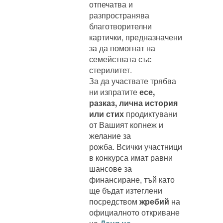
отпечатва и
разпространява
благотворителни
картички, предназначени
за да помогнат на
семействата със
стерилитет.
За да участвате трябва
ни изпратите
есе,
разказ, лична история
или стих
продиктувани
от Вашият копнеж и
желание за
рожба. Всички участници
в конкурса имат равни
шансове за
финансиране, тъй като
ще бъдат изтеглени
посредством
жребий
на
официалното откриване