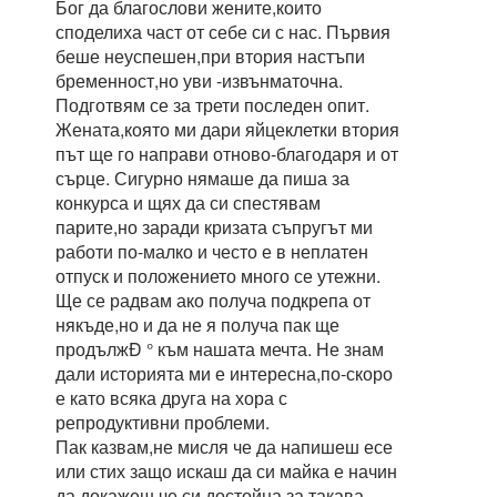
Бог да благослови жените,които
споделиха част от себе си с нас. Първия
беше неуспешен,при втория настъпи
бременност,но уви -извънматочна.
Подготвям се за трети последен опит.
Жената,която ми дари яйцеклетки втория
път ще го направи отново-благодаря и от
сърце. Сигурно нямаше да пиша за
конкурса и щях да си спестявам
парите,но заради кризата съпругът ми
работи по-малко и често е в неплатен
отпуск и положението много се утежни.
Ще се радвам ако получа подкрепа от
някъде,но и да не я получа пак ще
продължÐ ° към нашата мечта. Не знам
дали историята ми е интересна,по-скоро
е като всяка друга на хора с
репродуктивни проблеми.
Пак казвам,не мисля че да напишеш есе
или стих защо искаш да си майка е начин
да докажеш,че си достойна за такава.