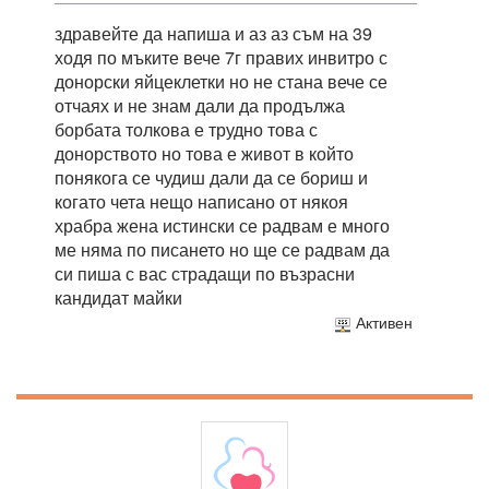
здравейте да напиша и аз аз съм на 39
ходя по мъките вече 7г правих инвитро с
донорски яйцеклетки но не стана вече се
отчаях и не знам дали да продължа
борбата толкова е трудно това с
донорството но това е живот в който
понякога се чудиш дали да се бориш и
когато чета нещо написано от някоя
храбра жена истински се радвам е много
ме няма по писането но ще се радвам да
си пиша с вас страдащи по възрасни
кандидат майки
Активен