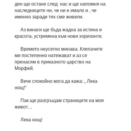
ден ще остане след нас и ще напомня на
наследниците ни, че ни е имало и , че
именно заради тях сме живели.
Аз винаги ще бъда жадна за истина и
красота, устремена към нови хоризонти.
Времето неусетно минава. Клепачите
ми постепенно натежават и аз се
пренасям в приказното царство на
Морфей.
Вече спокойно мога да кажа: „ Лека
нощ!”
Пак ще разгръщам страниците на моя
живот…
Лека нощ!