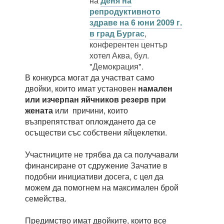
на
Деня на
репродуктивното
здраве на 6 юни 2009 г.
в град Бургас
,
конферентен център
хотел Аква, бул.
"Демокрация".
В конкурса могат да участват само
двойки, които имат установен
намален
или изчерпан яйчников резерв при
жената
или причини, които
възпрепятстват оплождането да се
осъществи със собствени яйцеклетки.
Участниците не трябва да са получавали
финансиране от сдружение Зачатие в
подобни инициативи досега, с цел да
можем да помогнем на максимален брой
семейства.
Предимство имат двойките, които все