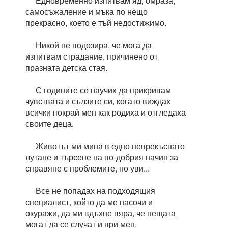
Едновременно изпитвам яд, омраза,
самосъжаление и мъка по нещо
прекрасно, което е тъй недостижимо.
Никой не подозира, че мога да
изпитвам страдание, причинено от
празната детска стая.
С годините се научих да прикривам
чувствата и сълзите си, когато виждах
всички покрай мен как родиха и отгледаха
своите деца.
Животът ми мина в едно непрекъснато
лутане и търсене на по-добрия начин за
справяне с проблемите, но уви...
Все не попадах на подходящия
специалист, който да ме насочи и
окуражи, да ми вдъхне вяра, че нещата
могат да се случат и при мен.