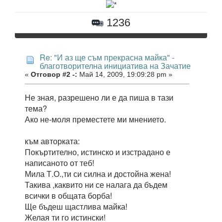
1236
Re: "И аз ще съм прекрасна майка" -
благотворителна инициатива на Зачатие
«
Отговор #2 -:
Май 14, 2009, 19:09:28 pm »
Не зная, разрешено ли е да пиша в тази
тема?
Ако не-моля преместете ми мнението.
към авторката:
Покъртително, истинско и изстрадано е
написаното от теб!
Мила Т.О.,ти си силна и достойна жена!
Такива ,каквито ни се налага да бъдем
всички в общата борба!
Ще бъдеш щастлива майка!
Желая ти го истински!