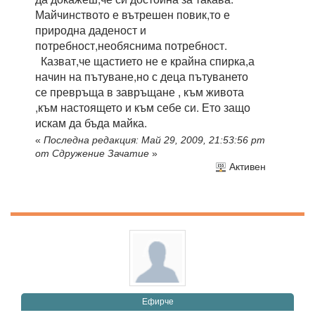
Майчинството е вътрешен повик,то е
природна даденост и
потребност,необяснима потребност.
Казват,че щастието не е крайна спирка,а
начин на пътуване,но с деца пътуването
се превръща в завръщане , към живота
,към настоящето и към себе си. Ето защо
искам да бъда майка.
«
Последна редакция: Май 29, 2009, 21:53:56 pm
от Сдружение Зачатие
»
Активен
Eфирче