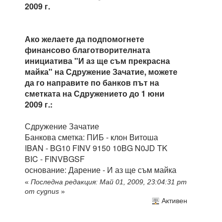
2009 г.
Ако желаете да подпомогнете
финансово благотворителната
инициатива "И аз ще съм прекрасна
майка" на Сдружение Зачатие, можете
да го направите по банков път на
сметката на Сдружението до 1 юни
2009 г.:
Сдружение Зачатие
Банкова сметка: ПИБ - клон Витоша
IBAN - BG10 FINV 9150 10BG N0JD TK
BIC - FINVBGSF
основание: Дарение - И аз ще съм майка
«
Последна редакция: Май 01, 2009, 23:04:31 pm
от cygnus
»
Активен