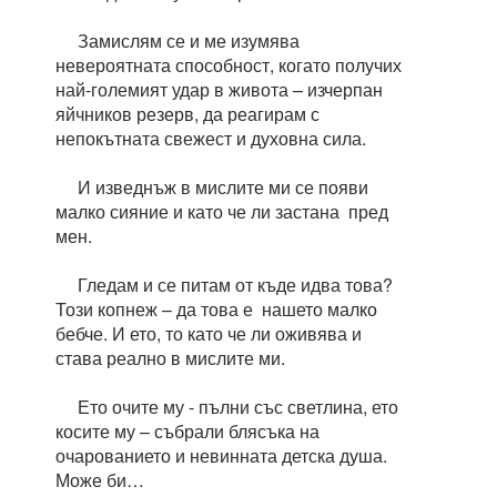
Замислям се и ме изумява
невероятната способност, когато получих
най-големият удар в живота – изчерпан
яйчников резерв, да реагирам с
непокътната свежест и духовна сила.
И изведнъж в мислите ми се появи
малко сияние и като че ли застана пред
мен.
Гледам и се питам от къде идва това?
Този копнеж – да това е нашето малко
бебче. И ето, то като че ли оживява и
става реално в мислите ми.
Ето очите му - пълни със светлина, ето
косите му – събрали блясъка на
очарованието и невинната детска душа.
Може би…