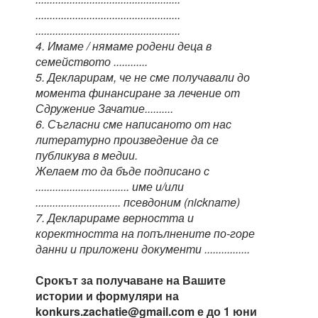
...................................................
...................................................
4. Имаме / нямаме родени деца в
семейството ............
5. Декларирам, че не сме получавали до
момента финансиране за лечение от
Сдружение Зачатие..........
6. Съгласни сме написаното от нас
литературно произведение да се
публикува в медии.
Желаем то да бъде подписано с
................................. име и/или
.............................. псевдоним (nickname)
7. Декларираме верността и
коректността на попълненитe по-горе
данни и приложени документи ................
Срокът за получаване на Вашите
истории и формуляри на
konkurs.zachatie@gmail.com е до 1 юни