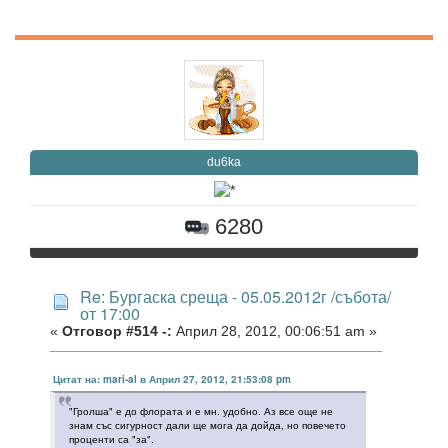
du6ka
6280
Re: Бургаска среща - 05.05.2012г /събота/
от 17:00
«
Отговор #514 -:
Април 28, 2012, 00:06:51 am »
Цитат на: mari-al в Април 27, 2012, 21:53:08 pm
"Гролша" е до флората и е мн. удобно. Аз все още не
знам със сигурност дали ще мога да дойда, но повечето
проценти са "за".