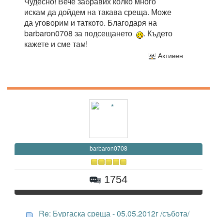
Чудесно! Вече забравих колко много
искам да дойдем на такава среща. Може
да уговорим и таткото. Благодаря на
barbaron0708 за подсещането
. Където
кажете и сме там!
Активен
barbaron0708
1754
Re: Бургаска среща - 05.05.2012г /събота/