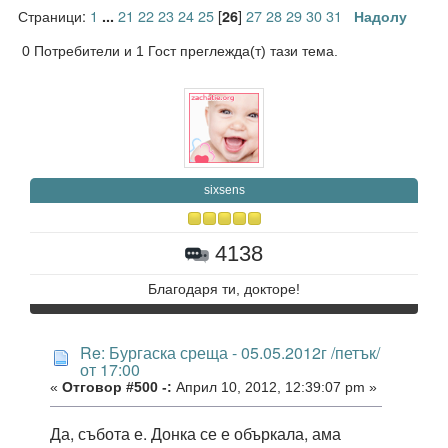
Страници:
1
21
22
23
24
25
[
]
27
28
29
30
31
...
26
Надолу
0 Потребители и 1 Гост преглежда(т) тази тема.
sixsens
4138
Благодаря ти, докторе!
Re: Бургаска среща - 05.05.2012г /петък/
от 17:00
«
Отговор #500 -:
Април 10, 2012, 12:39:07 pm »
Да, събота е. Донка се е объркала, ама