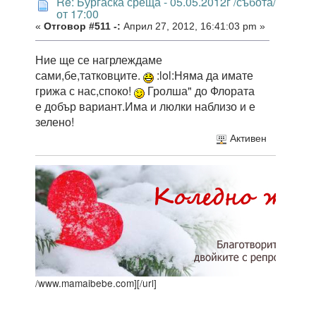
Re: Бургаска среща - 05.05.2012г /събота/
от 17:00
«
Отговор #511 -:
Април 27, 2012, 16:41:03 pm »
Ние ще се нагрлеждаме
сами,бе,татковците.
:lol:Няма да имате
грижа с нас,споко!
Гролша" до Флората
е добър вариант.Има и люлки наблизо и е
зелено!
Активен
/www.mamaibebe.com]
[/url]