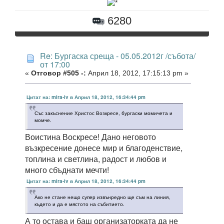
6280
Re: Бургаска среща - 05.05.2012г /събота/
от 17:00
«
Отговор #505 -:
Април 18, 2012, 17:15:13 pm »
Цитат на: mira-iv в Април 18, 2012, 16:34:44 pm
Със закъснение Христос Возкресе, бургаски момичета и
момче.
Воистина Воскресе! Дано неговото
възкресение донесе мир и благоденствие,
топлина и светлина, радост и любов и
много сбъднати мечти!
Цитат на: mira-iv в Април 18, 2012, 16:34:44 pm
Ако не стане нещо супер извънредно ще съм на линия,
където и да е мястото на събитието.
А то остава и баш организаторката да не