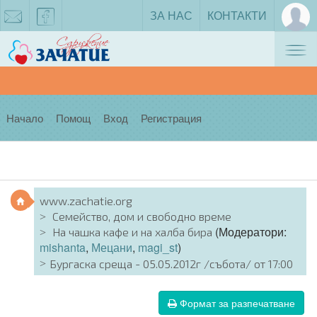
ЗА НАС
КОНТАКТИ
Tog
zachatie@gmail.com
facebook
nav
Начало
Помощ
Вход
Регистрация
www.zachatie.org
Семейство, дом и свободно време
(Модератори:
На чашка кафе и на халба бира
mishanta
,
Мецани
,
magi_st
)
Бургаска среща - 05.05.2012г /събота/ от 17:00
Формат за разпечатване