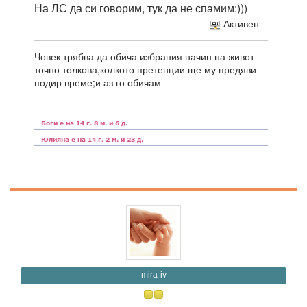
На ЛС да си говорим, тук да не спамим:)))
Активен
Човек трябва да обича избрания начин на живот
точно толкова,колкото претенции ще му предяви
подир време;и аз го обичам
mira-iv