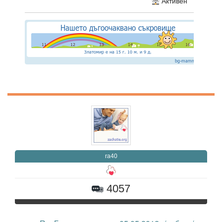
Активен
ra40
4057