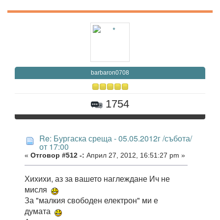
barbaron0708
1754
Re: Бургаска среща - 05.05.2012г /събота/
от 17:00
«
Отговор #512 -:
Април 27, 2012, 16:51:27 pm »
Хихихи, аз за вашето наглеждане Ич не
мисля
За "малкия свободен електрон" ми е
думата