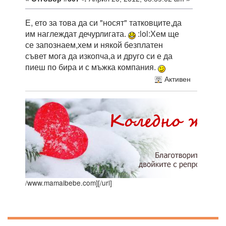
Е, ето за това да си "носят" татковците,да
им наглеждат дечурлигата.
:lol:Хем ще
се запознаем,хем и някой безплатен
съвет мога да изкопча,а и друго си е да
пиеш по бира и с мъжка компания.
Активен
/www.mamaibebe.com]
[/url]