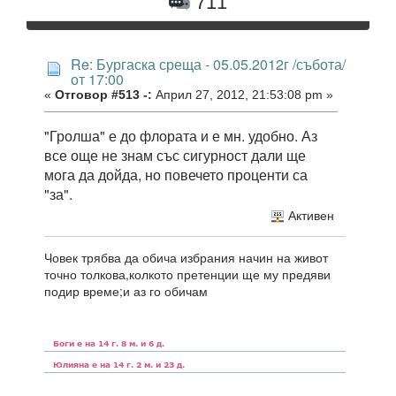
711
Re: Бургаска среща - 05.05.2012г /събота/
от 17:00
«
Отговор #513 -:
Април 27, 2012, 21:53:08 pm »
"Гролша" е до флората и е мн. удобно. Аз
все още не знам със сигурност дали ще
мога да дойда, но повечето проценти са
"за".
Активен
Човек трябва да обича избрания начин на живот
точно толкова,колкото претенции ще му предяви
подир време;и аз го обичам