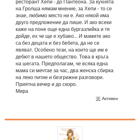
ресторант Хепи - до Пантеона. За кухнята
на Гролша нямам мнение, за Хепи - то се
знае, любимо място ни е. Ако някой има
друго предложение да пише. И ако всеки
каже на поне още една бургазлийка и тя
дойде, ех че ще е хубаво... И мамите ако
са без децата и без бебета, да не се
явяват. Особено тези, на които ще им е
дебют в нашето общество. Това в кръга
на шегата. Предполагам, че всяка една
мама си мечтае за час, два женска сбирка
на леко питие и безгрижни разговори.
Приятна вечер и до скоро.
Мира
Активен