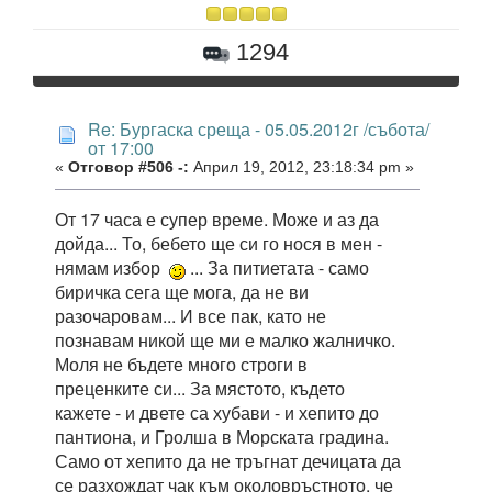
1294
Re: Бургаска среща - 05.05.2012г /събота/
от 17:00
«
Отговор #506 -:
Април 19, 2012, 23:18:34 pm »
От 17 часа е супер време. Може и аз да
дойда... То, бебето ще си го нося в мен -
нямам избор
... За питиетата - само
биричка сега ще мога, да не ви
разочаровам... И все пак, като не
познавам никой ще ми е малко жалничко.
Моля не бъдете много строги в
преценките си... За мястото, където
кажете - и двете са хубави - и хепито до
пантиона, и Гролша в Морската градина.
Само от хепито да не тръгнат дечицата да
се разхождат чак към околовръстното, че