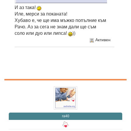
И аз така!
Иле, мерси за поканата!
Хубаво е, че ще има мъжко попълние към
Рачо. Аз за сега не знам дали ще съм
соло или дуо или липса!
))
Активен
ra40