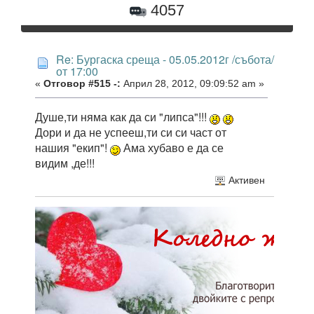
4057
Re: Бургаска среща - 05.05.2012г /събота/
от 17:00
«
Отговор #515 -:
Април 28, 2012, 09:09:52 am »
Душе,ти няма как да си "липса"!!!
Дори и да не успееш,ти си си част от
нашия "екип"!
Ама хубаво е да се
видим ,де!!!
Активен