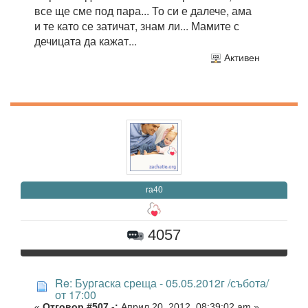
все ще сме под пара... То си е далече, ама
и те като се затичат, знам ли... Мамите с
дечицата да кажат...
Активен
ra40
4057
Re: Бургаска среща - 05.05.2012г /събота/
от 17:00
«
Отговор #507 -:
Април 20, 2012, 08:39:02 am »