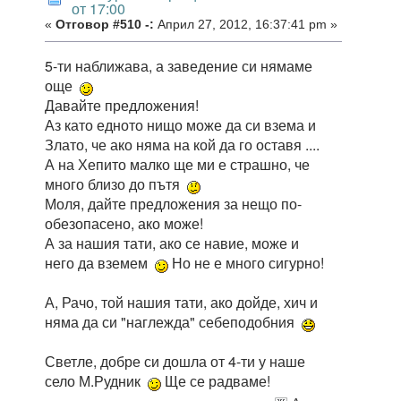
от 17:00
«
Отговор #510 -:
Април 27, 2012, 16:37:41 pm »
5-ти наближава, а заведение си нямаме
още
Давайте предложения!
Аз като едното нищо може да си взема и
Злато, че ако няма на кой да го оставя ....
А на Хепито малко ще ми е страшно, че
много близо до пътя
Моля, дайте предложения за нещо по-
обезопасено, ако може!
А за нашия тати, ако се навие, може и
него да вземем
Но не е много сигурно!
А, Рачо, той нашия тати, ако дойде, хич и
няма да си "наглежда" себеподобния
Светле, добре си дошла от 4-ти у наше
село М.Рудник
Ще се радваме!