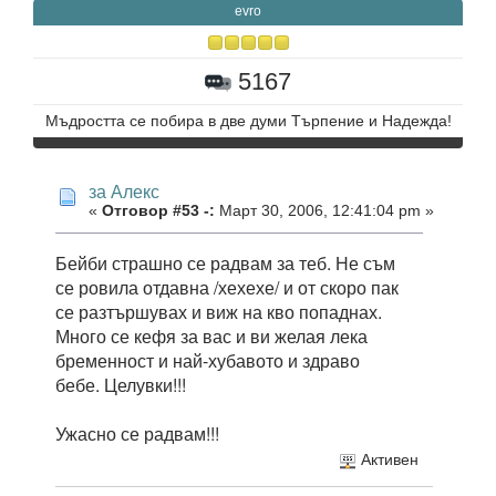
evro
5167
Мъдростта се побира в две думи Търпение и Надежда!
за Алекс
«
Отговор #53 -:
Март 30, 2006, 12:41:04 pm »
Бейби страшно се радвам за теб. Не съм
се ровила отдавна /хехехе/ и от скоро пак
се разтършувах и виж на кво попаднах.
Много се кефя за вас и ви желая лека
бременност и най-хубавото и здраво
бебе. Целувки!!!
Ужасно се радвам!!!
Активен