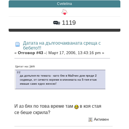
Cvetelina
1119
Датата на дългоочакваната среща с
бебето!!!
«
Отговор #43 -:
Март 17, 2006, 13:43:16 pm »
Цитат на: jam
да допълня по темата - като бях в Майчин дом преди 2
седмици, от сичкото кореми в клиниката на 5-тия етаж
имаше само едно женско!
И аз бях по това време там
в коя стая
се беше скрила?
Активен