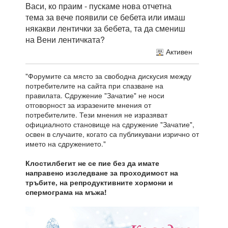
Васи, ко праим - пускаме нова отчетна
тема за вече появили се бебета или имаш
някакви лентички за бебета, та да смениш
на Вени лентичката?
Активен
"Форумите са място за свободна дискусия между
потребителите на сайта при спазване на
правилата. Сдружение "Зачатие" не носи
отговорност за изразените мнения от
потребителите. Тези мнения не изразяват
официалното становище на сдружение "Зачатие",
освен в случаите, когато са публикувани изрично от
името на сдружението."
Клостилбегит не се пие без да имате
направено изследване за проходимост на
тръбите, на репродуктивните хормони и
спермограма на мъжа!