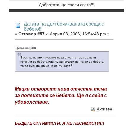
Добротата ще спаси света!!!
Датата на дългоочакваната среща с
бебето!!!
«
Отговор #57 -:
Април 03, 2006, 16:54:43 pm »
Цитат на: jam
Васи, ко праим - пускаме нова отчетна тема за вече
появили се бебета или имаш някакви лентички за бебета,
та да смениш на Вени лентичката?
Мацки отворете нова отчетна тема
за появилите се бебета. Ще я следя с
удоволствие.
Активен
БЪДЕТЕ ОПТИМИСТИ, А НЕ ПЕСИМИСТИ!!!