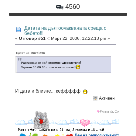
4560
Датата на дългоочакваната среща с
бебето!!!
«
Отговор #51 -:
Март 22, 2006, 12:22:13 pm »
Цитат на: novalexa
Разписвам се най-огромно удоволствие!
Термин 06.06.06 г. - чакаме момиче!
И дата и близне... кеффффф
Активен