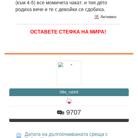
(към 4-5) все момичета чакат. и тия дето
родиха вече и те с девойки се сдобиха.
Активен
ОСТАВЕТЕ СТЕФКА НА МИРА!
little_rabbit
9707
Датата на дългоочакваната среща с