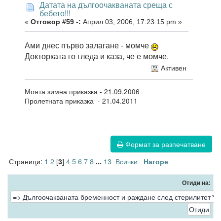
Датата на дългоочакваната среща с
бебето!!!
«
Отговор #59 -:
Април 03, 2006, 17:23:15 pm »
Ами днес първо залагане - момче
Докторката го гледа и каза, че е момче.
Активен
Моята зимна приказка - 21.09.2006
Пролетната приказка - 21.04.2011
Формат за разпечатване
Страници:
1
2
[
]
4
5
6
7
8
13
Всички
3
...
Нагоре
Отиди на: