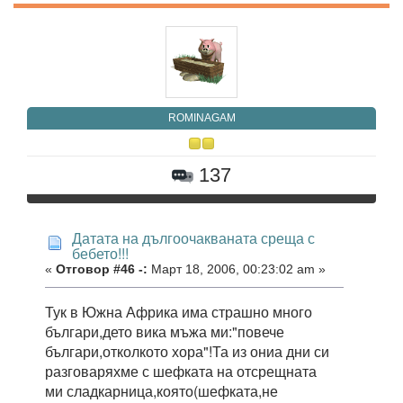
ROMINAGAM
137
Датата на дългоочакваната среща с
бебето!!!
«
Отговор #46 -:
Март 18, 2006, 00:23:02 am »
Тук в Южна Африка има страшно много
българи,дето вика мъжа ми:"повече
българи,отколкото хора"!Та из ониа дни си
разговаряхме с шефката на отсрещната
ми сладкарница,която(шефката,не