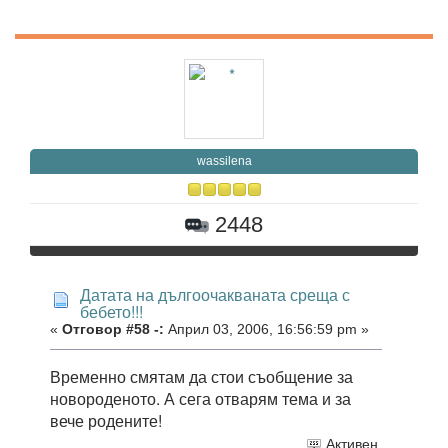
wassilena
2448
Датата на дългоочакваната среща с
бебето!!!
«
Отговор #58 -:
Април 03, 2006, 16:56:59 pm »
Временно смятам да стои съобщение за
новороденото. А сега отварям тема и за
вече родените!
Активен