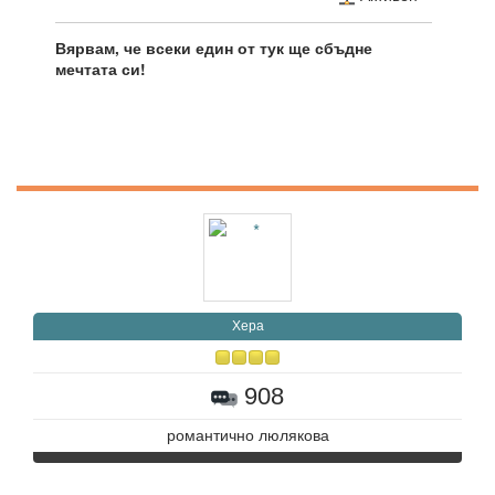
Вярвам, че всеки един от тук ще сбъдне
мечтата си!
Хера
908
романтично люлякова