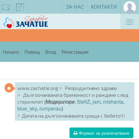
ЗА НАС
КОНТАКТИ
Tog
zachatie@gmail.com
facebook
nav
Начало
Помощ
Вход
Регистрация
www.zachatie.org
Репродуктивно здраве
Дългоочакваната бременност и раждане след
(Модератори:
StefiZ
,
jam
,
mishanta
,
стерилитет
blue_sky
,
rumyanau
)
Датата на дългоочакваната среща с бебето!!!
Формат за разпечатване