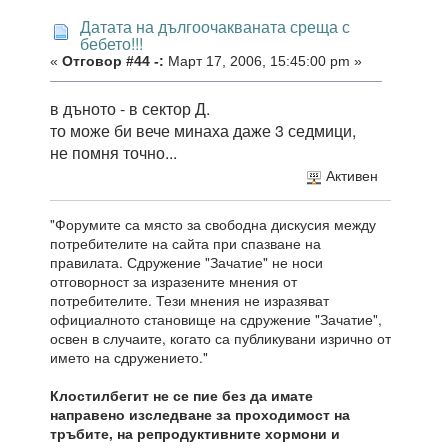
Датата на дългоочакваната среща с
бебето!!!
«
Отговор #44 -:
Март 17, 2006, 15:45:00 pm »
в дъното - в сектор Д.
то може би вече минаха даже 3 седмици,
не помня точно...
Активен
"Форумите са място за свободна дискусия между
потребителите на сайта при спазване на
правилата. Сдружение "Зачатие" не носи
отговорност за изразените мнения от
потребителите. Тези мнения не изразяват
официалното становище на сдружение "Зачатие",
освен в случаите, когато са публикувани изрично от
името на сдружението."
Клостилбегит не се пие без да имате
направено изследване за проходимост на
тръбите, на репродуктивните хормони и