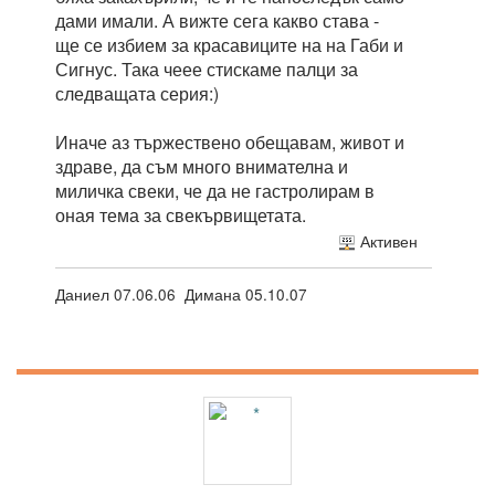
дами имали. А вижте сега какво става -
ще се избием за красавиците на на Габи и
Сигнус. Така чеее стискаме палци за
следващата серия:)
Иначе аз тържествено обещавам, живот и
здраве, да съм много внимателна и
миличка свеки, че да не гастролирам в
оная тема за свекървищетата.
Активен
Даниел 07.06.06 Димана 05.10.07