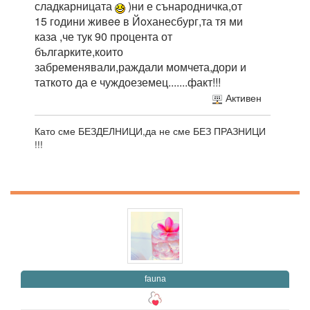
сладкарницата
)ни е сънародничка,от
15 години живee в Йoханесбург,та тя ми
каза ,че тук 90 процента от
българките,които
забременявали,раждали момчета,дори и
таткото да е чуждоеземец.......факт!!!
Активен
Като сме БЕЗДЕЛНИЦИ,да не сме БЕЗ ПРАЗНИЦИ
!!!
fauna