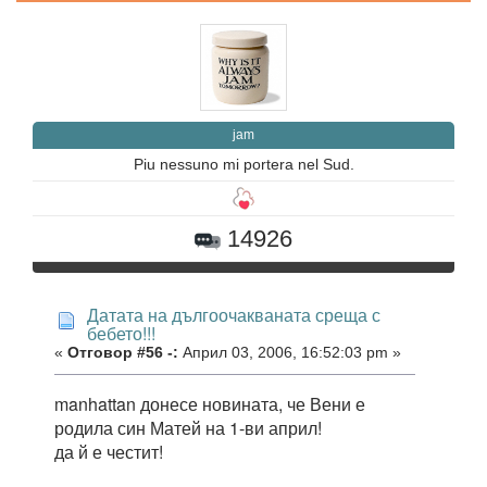
jam
Piu nessuno mi portera nel Sud.
14926
Датата на дългоочакваната среща с
бебето!!!
«
Отговор #56 -:
Април 03, 2006, 16:52:03 pm »
manhattan донесе новината, че Вени е
родила син Матей на 1-ви април!
да й е честит!