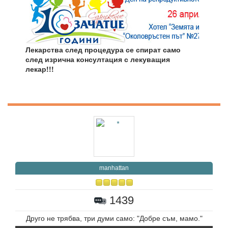
Лекарства след процедура се спират само
след изрична консултация с лекуващия
лекар!!!
manhattan
1439
Друго нe трябва, три думи само: "Добре съм, мамо."