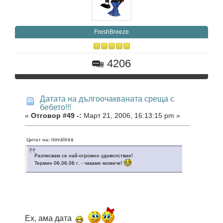
FreshBreeze
4206
Датата на дългоочакваната среща с
бебето!!!
«
Отговор #49 -:
Март 21, 2006, 16:13:15 pm »
Цитат на: novalexa
Разписвам се най-огромно удоволствие!
Термин 06.06.06 г. - чакаме момиче!
Ех, ама дата