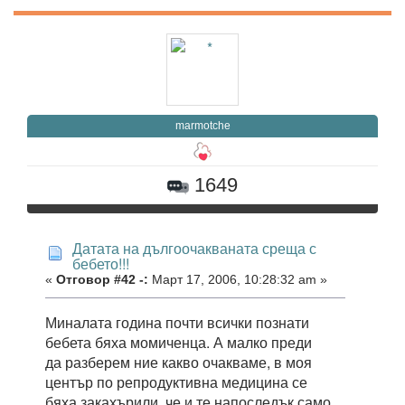
marmotche
1649
Датата на дългоочакваната среща с
бебето!!!
«
Отговор #42 -:
Март 17, 2006, 10:28:32 am »
Миналата година почти всички познати
бебета бяха момиченца. А малко преди
да разберем ние какво очакваме, в моя
център по репродуктивна медицина се
бяха закахърили, че и те напоследък само