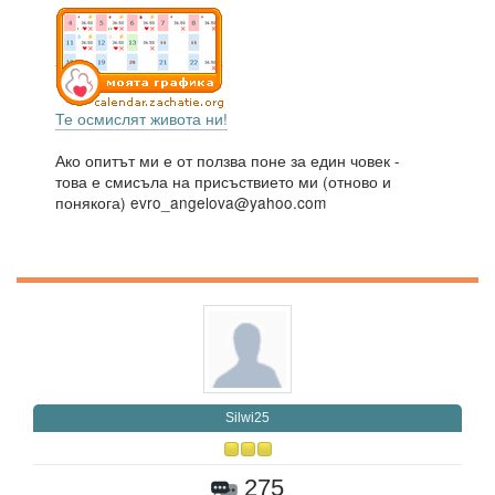
Те осмислят живота ни!
Ако опитът ми е от ползва поне за един човек -
това е смисъла на присъствието ми (отново и
понякога) evro_angelova@yahoo.com
Silwi25
275