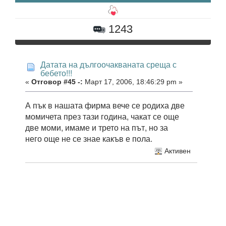
1243
Датата на дългоочакваната среща с
бебето!!!
«
Отговор #45 -:
Март 17, 2006, 18:46:29 pm »
А пък в нашата фирма вече се родиха две
момичета през тази година, чакат се още
две моми, имаме и трето на път, но за
него още не се знае какъв е пола.
Активен