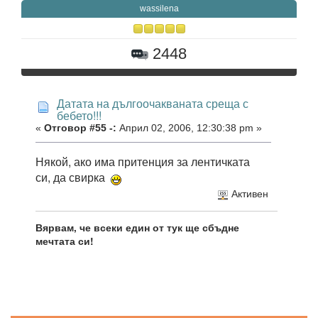
wassilena
2448
Датата на дългоочакваната среща с
бебето!!!
«
Отговор #55 -:
Април 02, 2006, 12:30:38 pm »
Някой, ако има притенция за лентичката
си, да свирка
Активен
Вярвам, че всеки един от тук ще сбъдне
мечтата си!