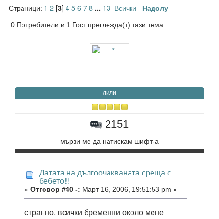
Страници:
1
2
[
]
4
5
6
7
8
13
Всички
3
...
Надолу
0 Потребители и 1 Гост преглежда(т) тази тема.
лили
2151
мързи ме да натискам шифт-а
Датата на дългоочакваната среща с
бебето!!!
«
Отговор #40 -:
Март 16, 2006, 19:51:53 pm »
странно. всички бременни около мене