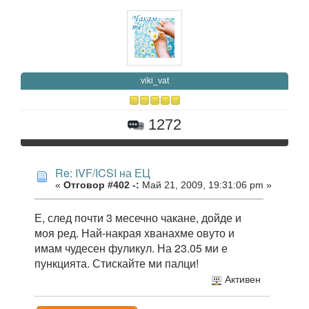
viki_vat
1272
Re: IVF/ICSI на ЕЦ
«
Отговор #402 -:
Май 21, 2009, 19:31:06 pm »
Е, след почти 3 месечно чакане, дойде и
моя ред. Най-накрая хванахме овуто и
имам чудесен фуликул. На 23.05 ми е
пункцията. Стискайте ми палци!
Активен