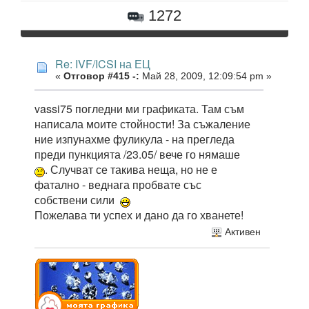
1272
Re: IVF/ICSI на ЕЦ
«
Отговор #415 -:
Май 28, 2009, 12:09:54 pm »
vassi75 погледни ми графиката. Там съм
написала моите стойности! За съжаление
ние изпунахме фуликула - на прегледа
преди пункцията /23.05/ вече го нямаше
. Случват се такива неща, но не е
фатално - веднага пробвате със
собствени сили
Пожелава ти успех и дано да го хванете!
Активен