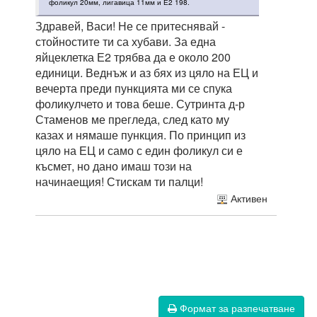
фоликул 20мм, лигавица 11мм и Е2 198.
Здравей, Васи! Не се притеснявай -
стойностите ти са хубави. За една
яйцеклетка Е2 трябва да е около 200
единици. Веднъж и аз бях из цяло на ЕЦ и
вечерта преди пункцията ми се спука
фоликулчето и това беше. Сутринта д-р
Стаменов ме прегледа, след като му
казах и нямаше пункция. По принцип из
цяло на ЕЦ и само с един фоликул си е
късмет, но дано имаш този на
начинаещия! Стискам ти палци!
Активен
Формат за разпечатване