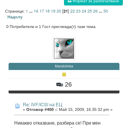
Формат за разпечатване
Страници:
1
16
17
18
19
20
[
]
22
23
24
25
26
50
...
21
...
Надолу
0 Потребители и 1 Гост преглежда(т) тази тема.
Mandolinka
26
Re: IVF/ICSI на ЕЦ
«
Отговор #400 -:
Май 15, 2009, 16:35:32 pm »
Никакво отказване, разбира се! При мен