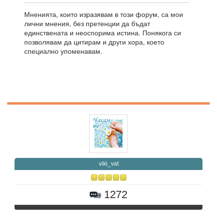
Мненията, които изразявам в този форум, са мои
лични мнения, без претенции да бъдат
единствената и неоспорима истина. Понякога си
позволявам да цитирам и други хора, което
специално упоменавам.
viki_vat
1272