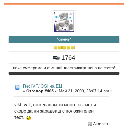
*слонче*
1764
вече сме трима и съм най-щастливата жена на света!
Re: IVF/ICSI на ЕЦ
«
Отговор #405 -:
Май 21, 2009, 23:07:14 pm »
viki_vat , пожелавам ти много късмет и
скоро да ни зарадваш с положителен
тест.
Активен