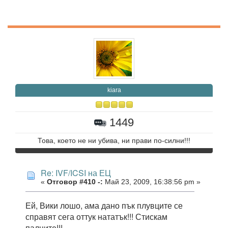
kiara
1449
Това, което не ни убива, ни прави по-силни!!!
Re: IVF/ICSI на ЕЦ
«
Отговор #410 -:
Май 23, 2009, 16:38:56 pm »
Ей, Вики лошо, ама дано пък плувците се
справят сега оттук нататък!!! Стискам
палците!!!