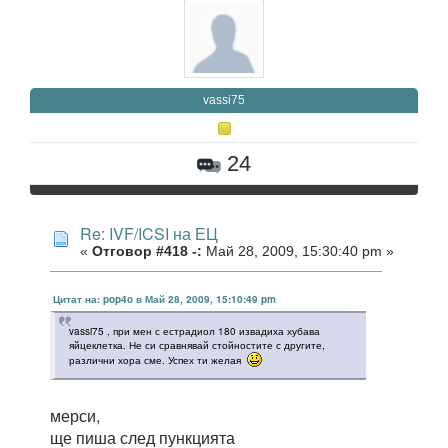
vassi75
24
Re: IVF/ICSI на ЕЦ
«
Отговор #418 -:
Май 28, 2009, 15:30:40 pm »
Цитат на: pop4o в Май 28, 2009, 15:10:49 pm
vassi75 , при мен с естрадиол 180 извадиха хубава
яйцеклетка. Не си сравнявай стойностите с другите,
различни хора сме. Успех ти желая
мерси,
ще пиша след пункцията