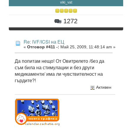
viki_vat
1272
Re: IVF/ICSI на ЕЦ
«
Отговор #411 -:
Май 25, 2009, 11:48:14 am »
Да попитам нещо! От Овитрелето /без да
съм била на стимулации и без други
медикаменти/ има ли чувствителност на
гърдите?!
Активен