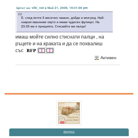
Цитат на: viki_vat в Май 21, 2009, 19:31:06 pm
Е, след почти 3 месечно чакане, дойде и моя ред. Най-
накрая хванахме овуто и имам чудесен фуликул. На
23.05 ми е пункцията. Стискайте ми палци!
имаш мойте силно стиснати палци , на
ръцете и на краката и да се похвалиш
със
Активен
doniss