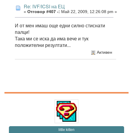
Re: IVF/ICSI на ЕЦ
«
Отговор #407 -:
Май 22, 2009, 12:26:08 pm »
И от мен имаш още едни силно стиснати
палци!
Така ми се иска да има вече и тук
положителни резултати...
Активен
little kitten