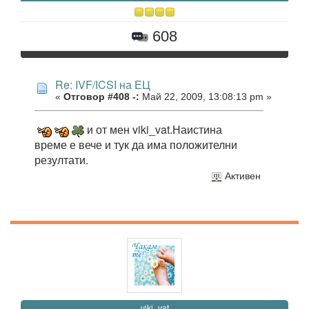
608
Re: IVF/ICSI на ЕЦ
«
Отговор #408 -:
Май 22, 2009, 13:08:13 pm »
и от мен viki_vat.Наистина
време е вече и тук да има положителни
резултати.
Активен
viki_vat