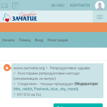
ЗА НАС
КОНТАКТИ
Tog
zachatie@gmail.com
facebook
nav
Начало
Помощ
Вход
Регистрация
www.zachatie.org
Репродуктивно здраве
Асистирани репродуктивни методи
(инсеминация, ин витро)
(Модератори:
Споделено - текущи процедури
little_rabbit
,
Pesheck
,
blue_sky
,
marsi
)
IVF/ICSI на ЕЦ