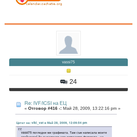
vassi75
24
Re: IVF/ICSI на ЕЦ
«
Отговор #416 -:
Май 28, 2009, 13:22:16 pm »
Цитат на: viki_vat в Май 28, 2009, 12:09:54 pm
vassi75 погледни ми графиката. Там съм написала моите
стойности! За съжаление ние изпунахме фуликула - на