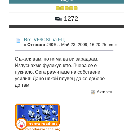
1272
Re: IVF/ICSI на ЕЦ
«
Отговор #409 -:
Май 23, 2009, 16:20:25 pm »
Съжалявам, но няма да ви зарадвам.
Изпуснахме фуликулчето. Вчера се е
пукнало. Сега разчитаме на собствени
усилия! Дано някой плувец да се добере
до там!
Активен