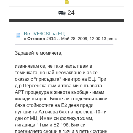
24
Re: IVF/ICSI на ЕЦ
«
Отговор #414 -:
Май 28, 2009, 12:00:13 pm »
Здравейте момичета,
извинявам се, че така нахълтвам в
темичката, но най-неочаквано и аз се
оказах с "присъдата" инвитро на ЕЦ. При
д-р Персенска съм и това ми е първата
АРТ процедура в живота въобще - имам
хиляди въпрос. Бихте ли споделили какви
бяха стойностите на Е2 деня преди
пункцията.Аз вчера бях на преглед -10-ти
ден от МЦ. Имам си фоликул 20мм,
лигавица 11мм и Е2 198. Бих си
прегнилчето снощи в 12ч и в петък сутрин