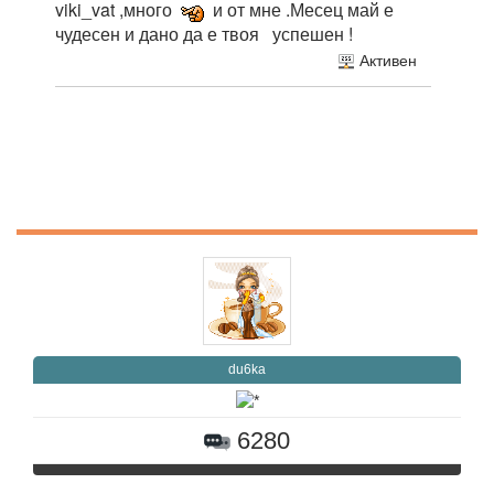
viki_vat ,много
и от мне .Месец май е
чудесен и дано да е твоя успешен !
Активен
du6ka
6280