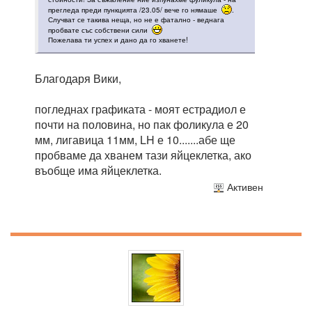
прегледа преди пункцията /23.05/ вече го нямаше
.
Случват се такива неща, но не е фатално - веднага
пробвате със собствени сили
Пожелава ти успех и дано да го хванете!
Благодаря Вики,
погледнах графиката - моят естрадиол е
почти на половина, но пак фоликула е 20
мм, лигавица 11мм, LH е 10.......абе ще
пробваме да хванем тази яйцеклетка, ако
въобще има яйцеклетка.
Активен