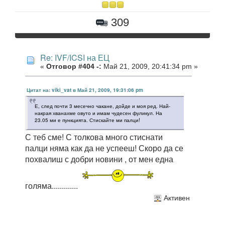
309
Re: IVF/ICSI на ЕЦ
«
Отговор #404 -:
Май 21, 2009, 20:41:34 pm »
Цитат на: viki_vat в Май 21, 2009, 19:31:06 pm
Е, след почти 3 месечно чакане, дойде и моя ред. Най-
накрая хванахме овуто и имам чудесен фуликул. На
23.05 ми е пункцията. Стискайте ми палци!
С теб сме! С толкова много стиснати
палци няма как да не успееш! Скоро да се
похвалиш с добри новини , от мен една
голяма.............
Активен